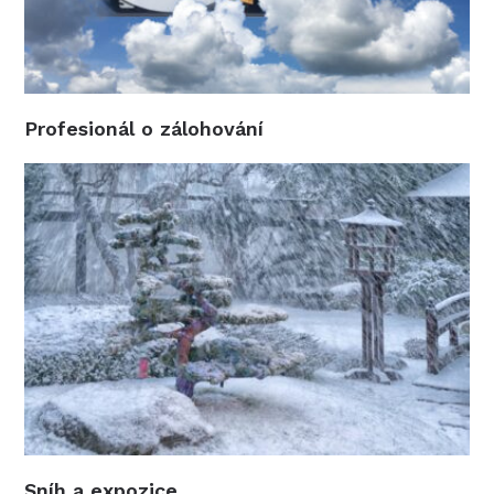
Profesionál o zálohování
Sníh a expozice