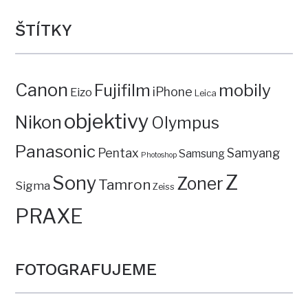
ŠTÍTKY
Canon
mobily
Fujifilm
iPhone
Eizo
Leica
objektivy
Nikon
Olympus
Panasonic
Pentax
Samyang
Samsung
Photoshop
Z
Sony
Zoner
Tamron
Sigma
Zeiss
PRAXE
FOTOGRAFUJEME