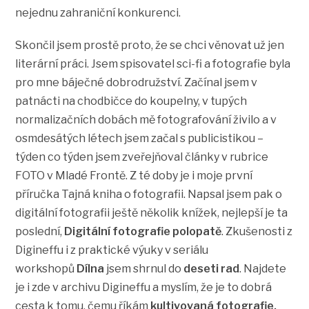
nejednu zahraniční konkurenci.
Skončil jsem prostě proto, že se chci věnovat už jen
literární práci. Jsem spisovatel sci-fi a fotografie byla
pro mne báječné dobrodružství. Začínal jsem v
patnácti na chodbičce do koupelny, v tupých
normalizačních dobách mě fotografování živilo a v
osmdesátých létech jsem začal s publicistikou –
týden co týden jsem zveřejňoval články v rubrice
FOTO v Mladé Frontě. Z té doby je i moje první
příručka Tajná kniha o fotografii. Napsal jsem pak o
digitální fotografii ještě několik knížek, nejlepší je ta
poslední,
Digitální fotografie polopatě
. Zkušenosti z
Digineffu i z praktické výuky v seriálu
workshopů
Dílna
jsem shrnul do
deseti rad
. Najdete
je i zde v archivu Digineffu a myslím, že je to dobrá
cesta k tomu, čemu říkám
kultivovaná fotografie.