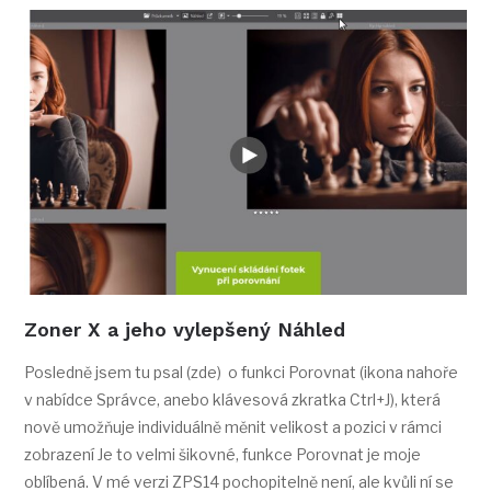
Zoner X a jeho vylepšený Náhled
Posledně jsem tu psal (zde) o funkci Porovnat (ikona nahoře
v nabídce Správce, anebo klávesová zkratka Ctrl+J), která
nově umožňuje individuálně měnit velikost a pozici v rámci
zobrazení Je to velmi šikovné, funkce Porovnat je moje
oblíbená. V mé verzi ZPS14 pochopitelně není, ale kvůli ní se