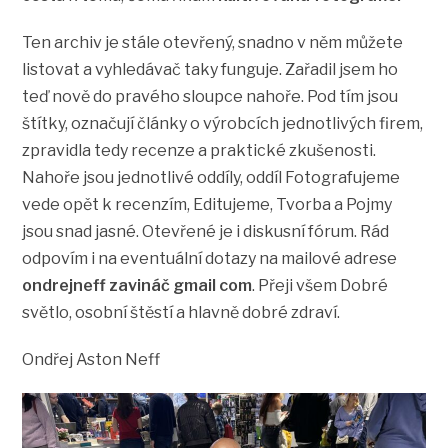
Ten archiv je stále otevřený, snadno v něm můžete
listovat a vyhledávač taky funguje. Zařadil jsem ho
teď nově do pravého sloupce nahoře. Pod tím jsou
štítky, označují články o výrobcích jednotlivých firem,
zpravidla tedy recenze a praktické zkušenosti.
Nahoře jsou jednotlivé oddíly, oddíl Fotografujeme
vede opět k recenzím, Editujeme, Tvorba a Pojmy
jsou snad jasné. Otevřené je i diskusní fórum. Rád
odpovím i na eventuální dotazy na mailové adrese
ondrejneff zavináč gmail com
. Přeji všem Dobré
světlo, osobní štěstí a hlavně dobré zdraví.
Ondřej Aston Neff