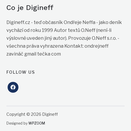
Co je Digineff
Digineff.cz - teď občasník Ondřeje Neffa - jako deník
vychází od roku 1999 Autor textů O.Neff (není-li
výslovně uveden jiný autor). Provozuje O.Neff s.r.o. -
všechna práva vyhrazena Kontakt: ondrejneff
zavináč gmail tečka com
FOLLOW US
facebook
Copyright © 2026 Digineff
Designed by
WPZOOM