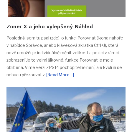
Zoner X a jeho vylepšený Náhled
Posledně jsem tu psal (zde) o funkci Porovnat (ikona nahoře
v nabídce Správce, anebo klávesová zkratka Ctrl+J), která
nově umožňuje individuálně měnit velikost a pozici v rámci
zobrazení Je to velmi šikovné, funkce Porovnat je moje
oblíbená. V mé verzi ZPS14 pochopitelně není, ale kvůli ní se
nebudu přezouvat z
[Read More…]