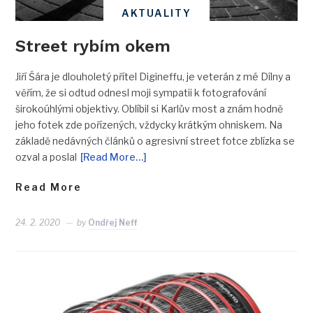
AKTUALITY
Street rybím okem
Jiří Šára je dlouholetý přítel Digineffu, je veterán z mé Dílny a
věřím, že si odtud odnesl moji sympatii k fotografování
širokoúhlými objektivy. Oblíbil si Karlův most a znám hodně
jeho fotek zde pořízených, vždycky krátkým ohniskem. Na
základě nedávných článků o agresivní street fotce zblízka se
ozval a poslal
[Read More…]
Read More
24. 2. 2020
by
Ondřej Neff