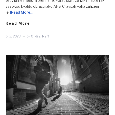
tedy přinejmenším přehnané. Pořád platí, že MFT nabízí tak
vysokou kvalitu obrazu jako APS-C, avšak váha zařízení
je
[Read More…]
Read More
5. 3. 2020
by
Ondřej Neff