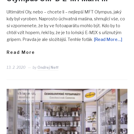
Ultimátní Oly, nebo – chcete li – nejlepší MFT Olympus, jaký
kdy byl vyroben. Naprosto úchvatná mašina, shrnující vše, co
si vzpomenete, že by ve fotoaparátu mohlo být. Kdo by to
chtěl vzít hopem, řekl by, že je to loňský E-M1X s uříznutým
gripem. Pravda je ale složitější. Tenhle foťák
[Read More…]
Read More
13. 2. 2020
by
Ondřej Neff