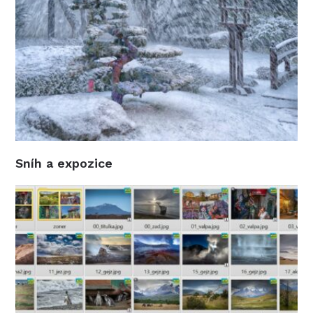
Sníh a expozice