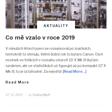
AKTUALITY
Co mě vzalo v roce 2019
V minulých létech jsem se rozepisoval po značkách,
tentokrát to shrnuju. Velmi dobrý rok to byl pro Canon. Osm
novinek ve foťácích v rozsahu od profi 1D X Mk III (byl jen
oznámen, ale ve statistikách už figuruje) až po kompakt G7 X
Mk III, to je úctyhodné. Za největší
[Read More…]
Read More
27. 12. 2019
by
Ondřej Neff