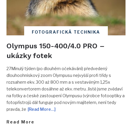
FOTOGRAFICKÁ TECHNIKA
Olympus 150-400/4.0 PRO –
ukázky fotek
27Minulý týden (po dlouhém očekávání) předvedený
dlouhoohniskový zoom Olympusu nejvyšší profi třídy s
rozsahem ekv. 300 až 800 mm a s vestavěným 1,25x
telekonvertorem dosáhne až ekv. metru. Jistě jsme zvědaví
na fotky a české zastoupení Olympusu (výrobce fotooptiky a
fotopřístrojů dál funguje pod novým majitelem, není tedy
pravda, že
[Read More…]
Read More