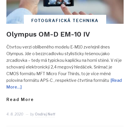
FOTOGRAFICKÁ TECHNIKA
Olympus OM-D EM-10 IV
Čtvrtou verzi oblíbeného modelu E-M10 zveřejnil dnes
Olympus. Jde o bezzrcadlovku stylisticky řešenou jako
zrcadlovka – tedy má typickou kapličku na horní stěně. V ní je
schovaný elektronický 2,4 megový hledáček. Snímač je
CMOS formátu MFT Micro Four Thirds, to je více méně
polovina formátu APS-C , respektive čtvrtina formátu
[Read
More…]
Read More
4. 8. 2020
by
Ondřej Neff