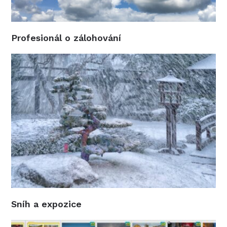
Profesionál o zálohování
Sníh a expozice