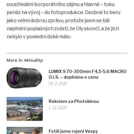
soustředění korporátního zájmu a hlavně – toku
peněz na vývoj – do fotoprodukce. Osobně to beru
jako velmi dobrou zprávu, protože jsem se bál
naplnění poplašných zvěstí, že Oly skončí, a že jich
nebylo v poslední době málo.
More in Aktuality:
LUMIX S 70-300mm F4,5-5,6 MACRO
O.I.S. – doplněno o cenu
18. 2. 2021
Rekviem za Photokinou
1. 12. 2020
Fotili jsme rojení Vespy