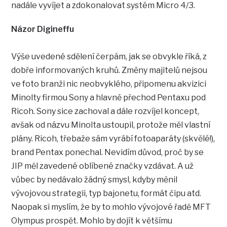
nadále vyvíjet a zdokonalovat systém Micro 4/3.
Názor Digineffu
Výše uvedené sdělení čerpám, jak se obvykle říká, z
dobře informovaných kruhů. Změny majitelů nejsou
ve foto branži nic neobvyklého, připomenu akvizici
Minolty firmou Sony a hlavně přechod Pentaxu pod
Ricoh. Sony sice zachoval a dále rozvíjel koncept,
avšak od názvu Minolta ustoupil, protože měl vlastní
plány. Ricoh, třebaže sám vyrábí fotoaparáty (skvělé!),
brand Pentax ponechal. Nevidím důvod, proč by se
JIP měl zavedené oblíbené značky vzdávat. A už
vůbec by nedávalo žádný smysl, kdyby měnil
vývojovou strategii, typ bajonetu, formát čipu atd.
Naopak si myslím, že by to mohlo vývojové řadě MFT
Olympus prospět. Mohlo by dojít k většímu