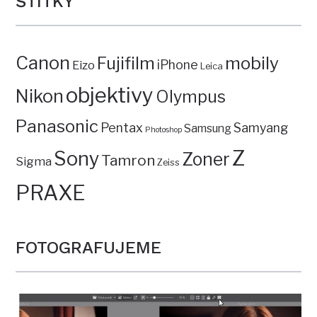
ŠTÍTKY
Canon
mobily
Fujifilm
iPhone
Eizo
Leica
objektivy
Nikon
Olympus
Panasonic
Pentax
Samyang
Samsung
Photoshop
Z
Sony
Zoner
Tamron
Sigma
Zeiss
PRAXE
FOTOGRAFUJEME