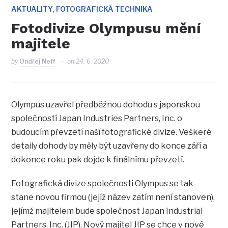
,
AKTUALITY
FOTOGRAFICKÁ TECHNIKA
Fotodivize Olympusu mění
majitele
by
Ondřej Neff
on
24. 6. 2020
Olympus uzavřel předběžnou dohodu s japonskou
společností Japan Industries Partners, Inc. o
budoucím převzetí naší fotografické divize. Veškeré
detaily dohody by měly být uzavřeny do konce září a
dokonce roku pak dojde k finálnímu převzetí.
Fotografická divize společnosti Olympus se tak
stane novou firmou (jejíž název zatím není stanoven),
jejímž majitelem bude společnost Japan Industrial
Partners, Inc. (JIP). Nový majitel JIP se chce v nové