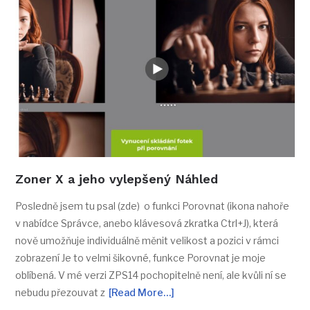
Zoner X a jeho vylepšený Náhled
Posledně jsem tu psal (zde) o funkci Porovnat (ikona nahoře
v nabídce Správce, anebo klávesová zkratka Ctrl+J), která
nově umožňuje individuálně měnit velikost a pozici v rámci
zobrazení Je to velmi šikovné, funkce Porovnat je moje
oblíbená. V mé verzi ZPS14 pochopitelně není, ale kvůli ní se
nebudu přezouvat z
[Read More…]