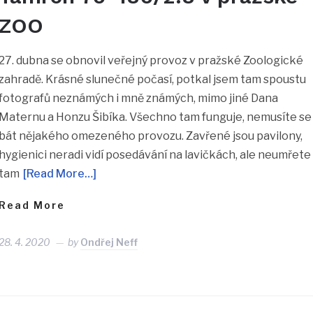
ZOO
27. dubna se obnovil veřejný provoz v pražské Zoologické
zahradě. Krásné slunečné počasí, potkal jsem tam spoustu
fotografů neznámých i mně známých, mimo jiné Dana
Maternu a Honzu Šibíka. Všechno tam funguje, nemusíte se
bát nějakého omezeného provozu. Zavřené jsou pavilony,
hygienici neradi vidí posedávání na lavičkách, ale neumřete
tam
[Read More…]
Read More
28. 4. 2020
by
Ondřej Neff