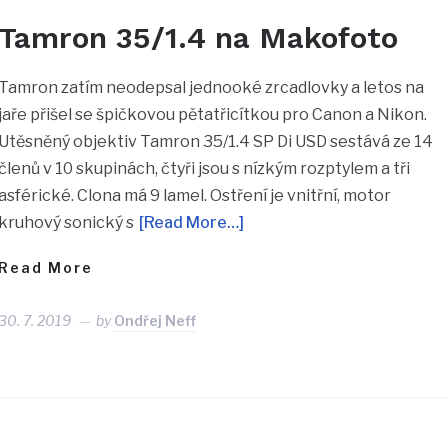
Tamron 35/1.4 na Makofoto
Tamron zatím neodepsal jednooké zrcadlovky a letos na
jaře přišel se špičkovou pětatřicítkou pro Canon a Nikon.
Utěsněný objektiv Tamron 35/1.4 SP Di USD sestává ze 14
členů v 10 skupinách, čtyři jsou s nízkým rozptylem a tři
asférické. Clona má 9 lamel. Ostření je vnitřní, motor
kruhový sonický s
[Read More…]
Read More
30. 7. 2019
by
Ondřej Neff