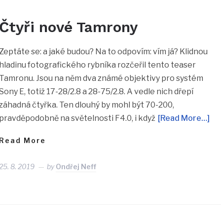
Čtyři nové Tamrony
Zeptáte se: a jaké budou? Na to odpovím: vím já? Klidnou
hladinu fotografického rybníka rozčeřil tento teaser
Tamronu. Jsou na něm dva známé objektivy pro systém
Sony E, totiž 17-28/2.8 a 28-75/2.8. A vedle nich dřepí
záhadná čtyřka. Ten dlouhý by mohl být 70-200,
pravděpodobně na světelnosti F4.0, i když
[Read More…]
Read More
25. 8. 2019
by
Ondřej Neff