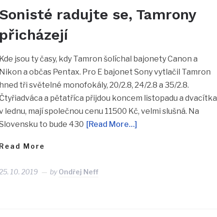
Sonisté radujte se, Tamrony
přicházejí
Kde jsou ty časy, kdy Tamron šolíchal bajonety Canon a
Nikon a občas Pentax. Pro E bajonet Sony vytlačil Tamron
hned tři světelné monofokály, 20/2.8, 24/2.8 a 35/2.8.
Čtyřiadváca a pětatříca přijdou koncem listopadu a dvacítk
v lednu, mají společnou cenu 11500 Kč, velmi slušná. Na
Slovensku to bude 430
[Read More…]
Read More
25. 10. 2019
by
Ondřej Neff