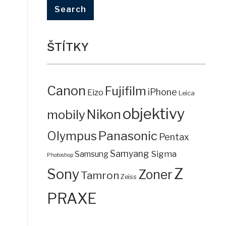
ŠTÍTKY
Canon
Fujifilm
iPhone
Eizo
Leica
objektivy
mobily
Nikon
Panasonic
Olympus
Pentax
Samyang
Sigma
Samsung
Photoshop
Z
Sony
Zoner
Tamron
Zeiss
PRAXE