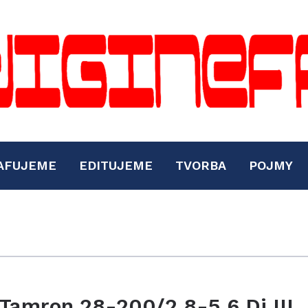
AFUJEME
EDITUJEME
TVORBA
POJMY
Tamron 28-200/2.8-5.6 Di III