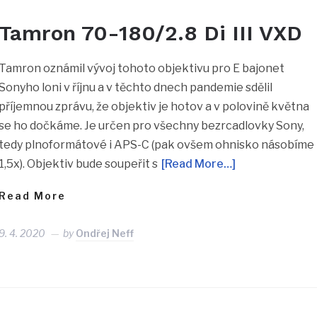
Tamron 70-180/2.8 Di III VXD
Tamron oznámil vývoj tohoto objektivu pro E bajonet
Sonyho loni v říjnu a v těchto dnech pandemie sdělil
příjemnou zprávu, že objektiv je hotov a v polovině května
se ho dočkáme. Je určen pro všechny bezrcadlovky Sony,
tedy plnoformátové i APS-C (pak ovšem ohnisko násobíme
1,5x). Objektiv bude soupeřit s
[Read More…]
Read More
9. 4. 2020
by
Ondřej Neff