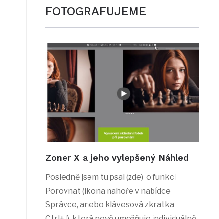
FOTOGRAFUJEME
Zoner X a jeho vylepšený Náhled
Posledně jsem tu psal (zde) o funkci
Porovnat (ikona nahoře v nabídce
Správce, anebo klávesová zkratka
Ctrl+J), která nově umožňuje individuálně