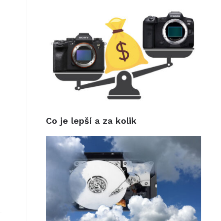
a
Co je lepší a za kolik