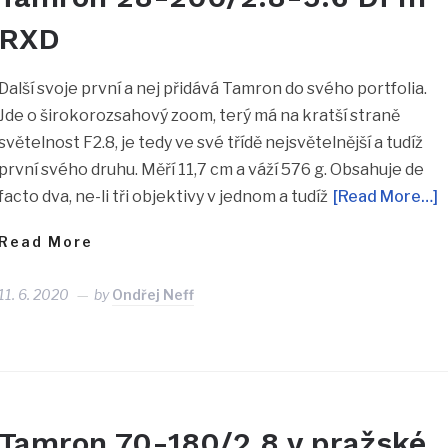
RXD
Další svoje první a nej přidává Tamron do svého portfolia.
Jde o širokorozsahový zoom, terý má na kratší straně
světelnost F2.8, je tedy ve své třídě nejsvětelnější a tudíž
první svého druhu. Měří 11,7 cm a váží 576 g. Obsahuje de
facto dva, ne-li tři objektivy v jednom a tudíž
[Read More…]
Read More
11. 6. 2020
by
Ondřej Neff
Tamron 70-180/2.8 v pražské