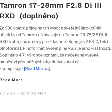
Tamron 17-28mm F2.8 Di III
RXD (doplněno)
Za 900 dolarů přijde na trh vysoce světelný širokoúhlý
objektiv od Tamronu. Navazuje na Tamron 28-75/2.8 Di III
RXD a oba jsou určeny pro E bajonet Sony, jak APS-C, tak i
plnoformát. Plnoformát ovšem plně využije jeho vlastnosti.
Doplněno 4.7.: výrobce oznámil, že nečekaně vysoké
množství předběžných objednávek možná
zkomplikuje
[Read More…]
Read More
1. 7. 2019
by
Ondřej Neff