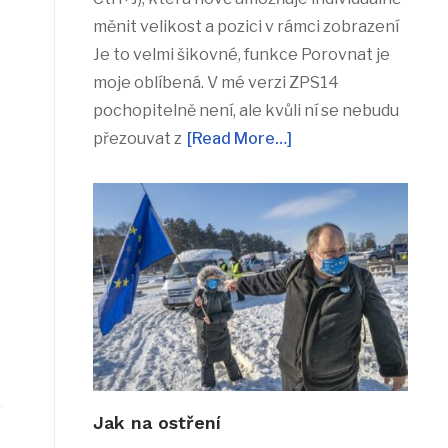
měnit velikost a pozici v rámci zobrazení
Je to velmi šikovné, funkce Porovnat je
moje oblíbená. V mé verzi ZPS14
pochopitelně není, ale kvůli ní se nebudu
přezouvat z
[Read More…]
Jak na ostření