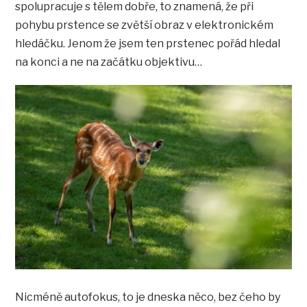
spolupracuje s tělem dobře, to znamená, že při
pohybu prstence se zvětší obraz v elektronickém
hledáčku. Jenom že jsem ten prstenec pořád hledal
na konci a ne na začátku objektivu…
Nicméně autofokus, to je dneska něco, bez čeho by