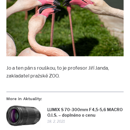
Jo a ten pán s rouškou, to je profesor Jiří Janda,
zakladatel pražské ZOO.
More in Aktuality:
LUMIX S 70-300mm F4,5-5,6 MACRO
O.I.S. – doplněno o cenu
18. 2. 2021