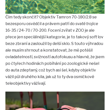
Čím tedy skončit? Objektiv Tamron 70-180/2.8 se
bezesporu osvědčil a právem patří do
svaté trojice
16-35 / 24-70 / 70-200. Focení zvířat v ZOO je ale
přece jen speciálnější kategorie, je to takový
soft
lov
beze zbraní a zasloužil by delší sklo. S touto výhradou
ale musím shrnout a konstatovat, že mě potěšil
ovladatelností, svižností autofokusu a hlavně, že jsem
po čtyřech hodinách pobíhání po zoologické nešel
do auta zdeptaný, což bych asi šel, kdyby objektiv
vážil půl druhého kila, jak už to ty dva osmičkové
teleobjektivy vážívají.