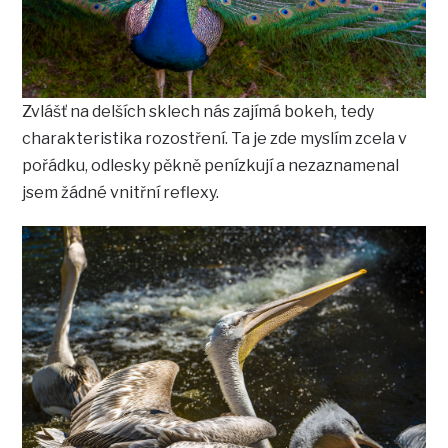
Zvlášť na delších sklech nás zajímá bokeh, tedy
charakteristika rozostření. Ta je zde myslím zcela v
pořádku, odlesky pěkně penízkují a nezaznamenal
jsem žádné vnitřní reflexy.