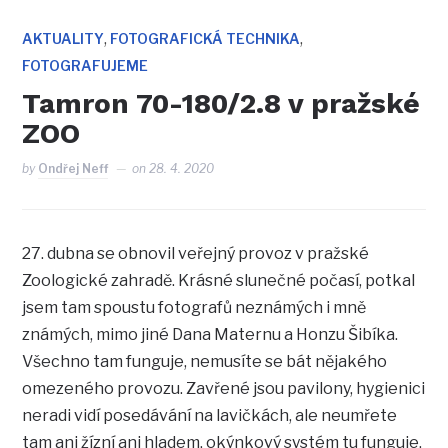
,
,
AKTUALITY
FOTOGRAFICKÁ TECHNIKA
FOTOGRAFUJEME
Tamron 70-180/2.8 v pražské
ZOO
by
Ondřej Neff
on
28. 4. 2020
27. dubna se obnovil veřejný provoz v pražské
Zoologické zahradě. Krásné slunečné počasí, potkal
jsem tam spoustu fotografů neznámých i mně
známých, mimo jiné Dana Maternu a Honzu Šibíka.
Všechno tam funguje, nemusíte se bát nějakého
omezeného provozu. Zavřené jsou pavilony, hygienici
neradi vidí posedávání na lavičkách, ale neumřete
tam ani žízní ani hladem, okýnkový systém tu funguje.