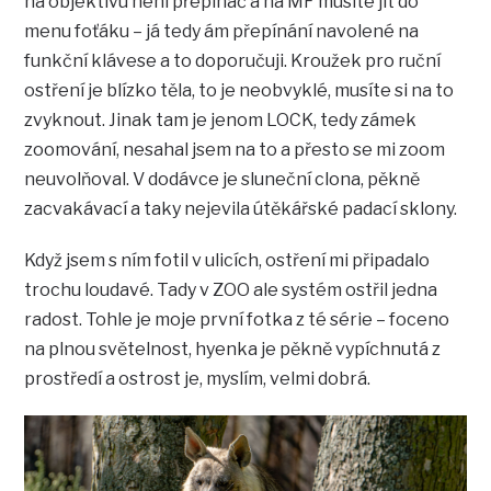
na objektivu není přepínač a na MF musíte jít do
menu foťáku – já tedy ám přepínání navolené na
funkční klávese a to doporučuji. Kroužek pro ruční
ostření je blízko těla, to je neobvyklé, musíte si na to
zvyknout. Jinak tam je jenom LOCK, tedy zámek
zoomování, nesahal jsem na to a přesto se mi zoom
neuvolňoval. V dodávce je sluneční clona, pěkně
zacvakávací a taky nejevila útěkářské padací sklony.
Když jsem s ním fotil v ulicích, ostření mi připadalo
trochu loudavé. Tady v ZOO ale systém ostřil jedna
radost. Tohle je moje první fotka z té série – foceno
na plnou světelnost, hyenka je pěkně vypíchnutá z
prostředí a ostrost je, myslím, velmi dobrá.