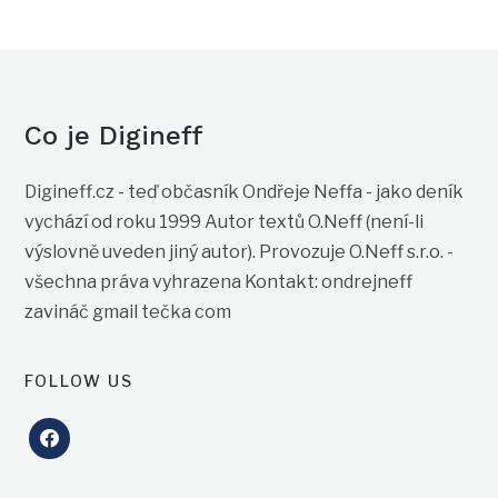
Co je Digineff
Digineff.cz - teď občasník Ondřeje Neffa - jako deník
vychází od roku 1999 Autor textů O.Neff (není-li
výslovně uveden jiný autor). Provozuje O.Neff s.r.o. -
všechna práva vyhrazena Kontakt: ondrejneff
zavináč gmail tečka com
FOLLOW US
facebook