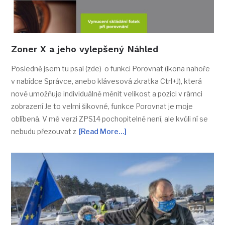
Zoner X a jeho vylepšený Náhled
Posledně jsem tu psal (zde) o funkci Porovnat (ikona nahoře
v nabídce Správce, anebo klávesová zkratka Ctrl+J), která
nově umožňuje individuálně měnit velikost a pozici v rámci
zobrazení Je to velmi šikovné, funkce Porovnat je moje
oblíbená. V mé verzi ZPS14 pochopitelně není, ale kvůli ní se
nebudu přezouvat z
[Read More…]