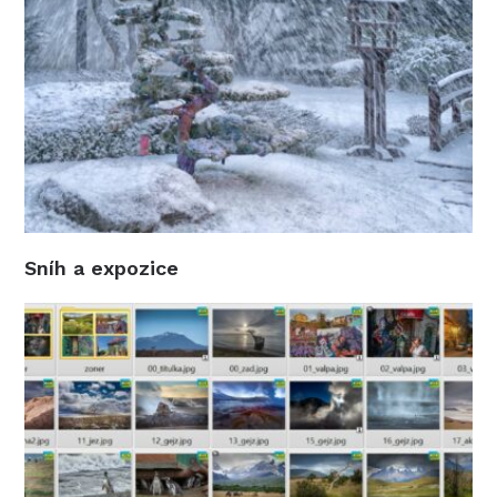
Sníh a expozice