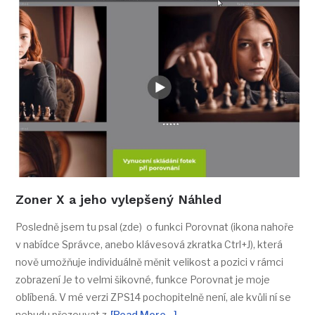
Zoner X a jeho vylepšený Náhled
Posledně jsem tu psal (zde) o funkci Porovnat (ikona nahoře
v nabídce Správce, anebo klávesová zkratka Ctrl+J), která
nově umožňuje individuálně měnit velikost a pozici v rámci
zobrazení Je to velmi šikovné, funkce Porovnat je moje
oblíbená. V mé verzi ZPS14 pochopitelně není, ale kvůli ní se
nebudu přezouvat z
[Read More…]