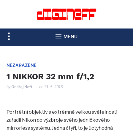
TOGGLE
MENU
SIDEBAR
&
NAVIGATION
NEZAŘAZENÉ
1 NIKKOR 32 mm f/1,2
by
Ondřej Neff
on
14. 5. 2013
Portrétní objektiv s extrémně velkou světelností
zařadil Nikon do výzbroje svého jedničkového
mirrorless systému. Jedna čtyři, to je úctyhodná