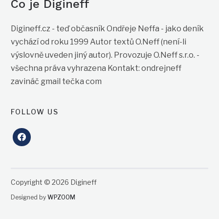
Co je Digineff
Digineff.cz - teď občasník Ondřeje Neffa - jako deník
vychází od roku 1999 Autor textů O.Neff (není-li
výslovně uveden jiný autor). Provozuje O.Neff s.r.o. -
všechna práva vyhrazena Kontakt: ondrejneff
zavináč gmail tečka com
FOLLOW US
facebook
Copyright © 2026 Digineff
Designed by
WPZOOM