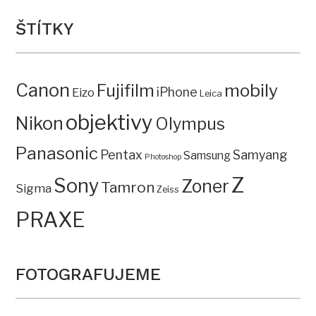
ŠTÍTKY
Canon
mobily
Fujifilm
iPhone
Eizo
Leica
objektivy
Nikon
Olympus
Panasonic
Pentax
Samyang
Samsung
Photoshop
Z
Sony
Zoner
Tamron
Sigma
Zeiss
PRAXE
FOTOGRAFUJEME