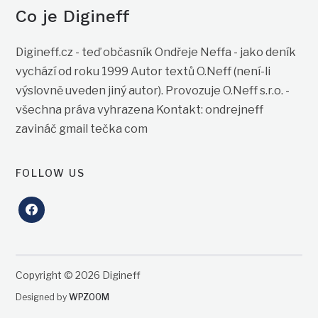
Co je Digineff
Digineff.cz - teď občasník Ondřeje Neffa - jako deník
vychází od roku 1999 Autor textů O.Neff (není-li
výslovně uveden jiný autor). Provozuje O.Neff s.r.o. -
všechna práva vyhrazena Kontakt: ondrejneff
zavináč gmail tečka com
FOLLOW US
facebook
Copyright © 2026 Digineff
Designed by
WPZOOM