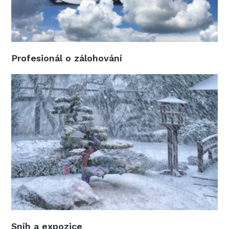
Profesionál o zálohování
Sníh a expozice