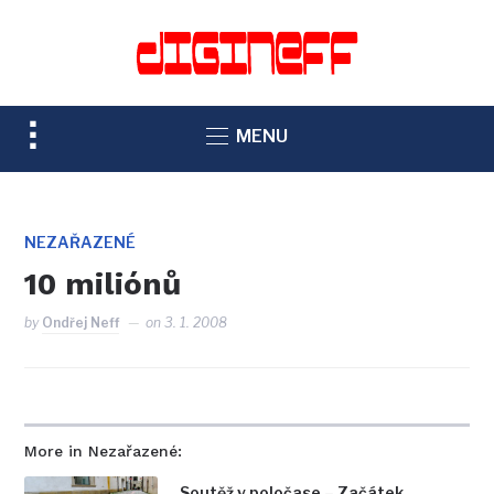
TOGGLE
MENU
SIDEBAR
&
NAVIGATION
NEZAŘAZENÉ
10 miliónů
by
Ondřej Neff
on
3. 1. 2008
More in Nezařazené:
Soutěž v poločase – Začátek