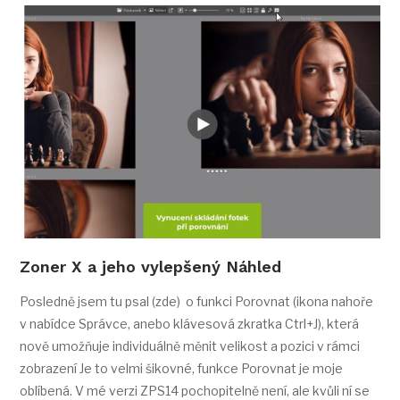
Zoner X a jeho vylepšený Náhled
Posledně jsem tu psal (zde) o funkci Porovnat (ikona nahoře
v nabídce Správce, anebo klávesová zkratka Ctrl+J), která
nově umožňuje individuálně měnit velikost a pozici v rámci
zobrazení Je to velmi šikovné, funkce Porovnat je moje
oblíbená. V mé verzi ZPS14 pochopitelně není, ale kvůli ní se