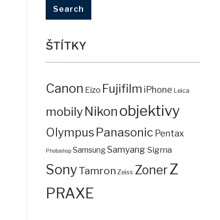
ŠTÍTKY
Canon
Fujifilm
iPhone
Eizo
Leica
objektivy
mobily
Nikon
Panasonic
Olympus
Pentax
Samyang
Sigma
Samsung
Photoshop
Z
Sony
Zoner
Tamron
Zeiss
PRAXE