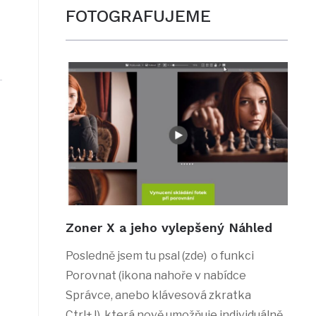
FOTOGRAFUJEME
Zoner X a jeho vylepšený Náhled
Posledně jsem tu psal (zde) o funkci
Porovnat (ikona nahoře v nabídce
Správce, anebo klávesová zkratka
Ctrl+J), která nově umožňuje individuálně