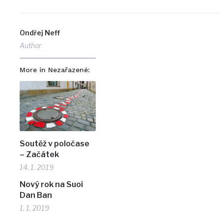
Ondřej Neff
Author
More in Nezařazené:
Soutěž v poločase
– Začátek
14. 1. 2019
Nový rok na Suoi
Dan Ban
1. 1. 2019