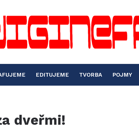
AFUJEME
EDITUJEME
TVORBA
POJMY
za dveřmi!