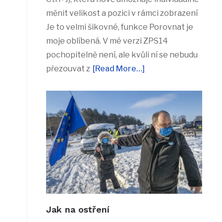
měnit velikost a pozici v rámci zobrazení
Je to velmi šikovné, funkce Porovnat je
moje oblíbená. V mé verzi ZPS14
pochopitelně není, ale kvůli ní se nebudu
přezouvat z
[Read More…]
Jak na ostření