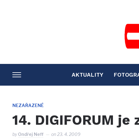
AKTUALITY
FOTOGR
TOGGLE
SIDEBAR
&
NAVIGATION
NEZAŘAZENÉ
14. DIGIFORUM je 
by
Ondřej Neff
on
23. 4. 2009