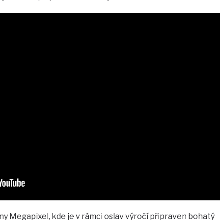
y Megapixel, kde je v rámci oslav výročí připraven bohatý