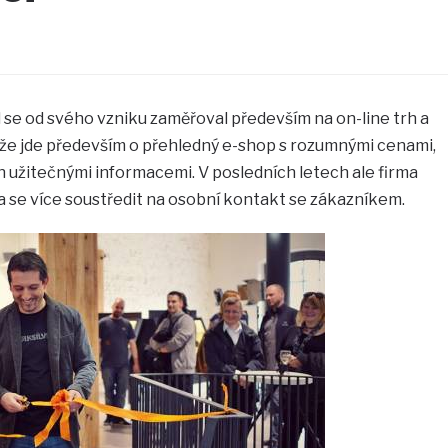
se od svého vzniku zaměřoval především na on-line trh a
že jde především o přehledný e-shop s rozumnými cenami,
n užitečnými informacemi. V posledních letech ale firma
la se více soustředit na osobní kontakt se zákazníkem.