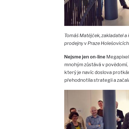
Tomáš Matějček, zakladatel a 
prodejny v Praze Holešovicích
Nejsme jen on-line
Megapixel 
mnohým zůstává v povědomí, 
který je navíc doslova protká
přehodnotila strategii a zača