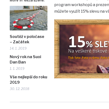
More in Nezařazené:
program workshopů a prezent
můžete využít 15% slevu na vš
Soutěž v poločase
– Začátek
14. 1. 2019
Nový rok na Suoi
Dan Ban
1. 1. 2019
Vše nejlepší do roku
2019
30. 12. 2018