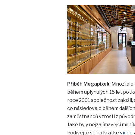
Příběh Megapixelu
Mnozí ale 
během uplynulých 15 let potka
roce 2001 společnost založil,
co následovalo během dalších 1
zaměstnanců vzrostl z původn
Jaké byly nejzajímavější miln
Podívejte se na krátké
video
v