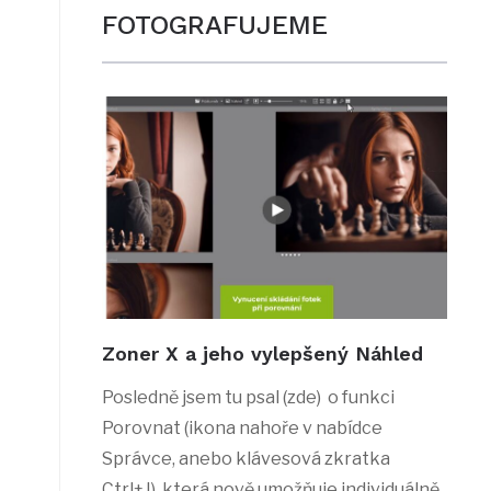
FOTOGRAFUJEME
Zoner X a jeho vylepšený Náhled
Posledně jsem tu psal (zde) o funkci
Porovnat (ikona nahoře v nabídce
Správce, anebo klávesová zkratka
Ctrl+J), která nově umožňuje individuálně