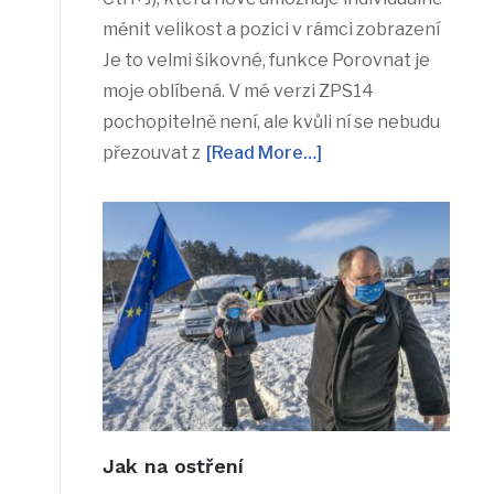
měnit velikost a pozici v rámci zobrazení
Je to velmi šikovné, funkce Porovnat je
moje oblíbená. V mé verzi ZPS14
pochopitelně není, ale kvůli ní se nebudu
přezouvat z
[Read More…]
Jak na ostření