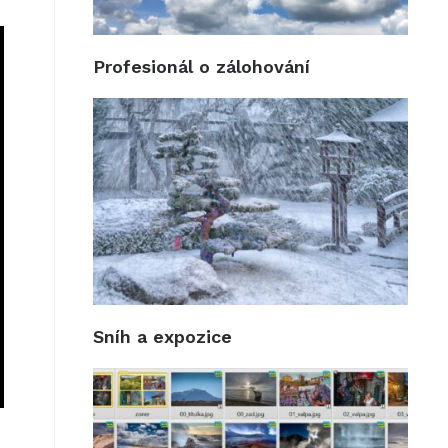
Profesionál o zálohování
Sníh a expozice