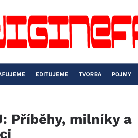
AFUJEME
EDITUJEME
TVORBA
POJMY
 Příběhy, milníky a
ci