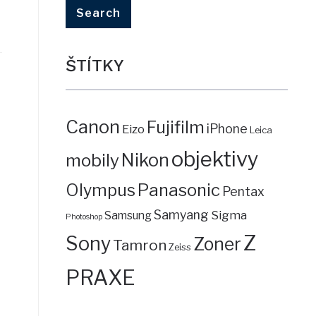
ŠTÍTKY
Canon
Fujifilm
iPhone
Eizo
Leica
objektivy
mobily
Nikon
Panasonic
Olympus
Pentax
Samyang
Sigma
Samsung
Photoshop
Z
Sony
Zoner
Tamron
Zeiss
PRAXE