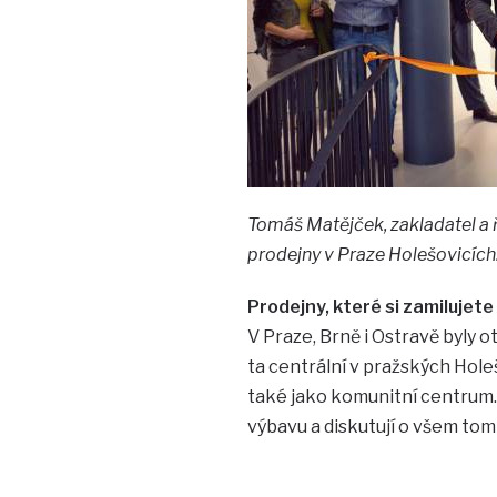
Tomáš Matějček, zakladatel a 
prodejny v Praze Holešovicích
Prodejny, které si zamilujete
V Praze, Brně i Ostravě byly 
ta centrální v pražských Holeš
také jako komunitní centrum. 
výbavu a diskutují o všem tom 