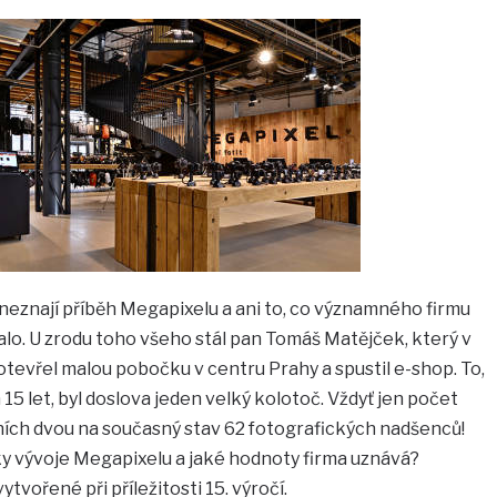
neznají příběh Megapixelu a ani to, co významného firmu
lo. U zrodu toho všeho stál pan Tomáš Matějček, který v
 otevřel malou pobočku v centru Prahy a spustil e-shop. To,
5 let, byl doslova jeden velký kolotoč. Vždyť jen počet
ích dvou na současný stav 62 fotografických nadšenců!
íky vývoje Megapixelu a jaké hodnoty firma uznává?
ytvořené při příležitosti 15. výročí.