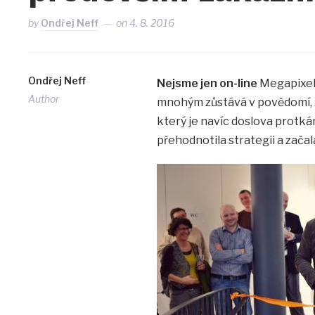
by
Ondřej Neff
on
4. 8. 2016
Ondřej Neff
Nejsme jen on-line
Megapixel 
Author
mnohým zůstává v povědomí, 
který je navíc doslova protká
přehodnotila strategii a zača