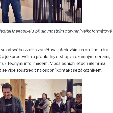
ředitel Megapixelu, při slavnostním otevření velkoformátové
.
se od svého vzniku zaměřoval především na on-line trh a
že jde především o přehledný e-shop s rozumnými cenami,
n užitečnými informacemi. V posledních letech ale firma
la se více soustředit na osobní kontakt se zákazníkem.