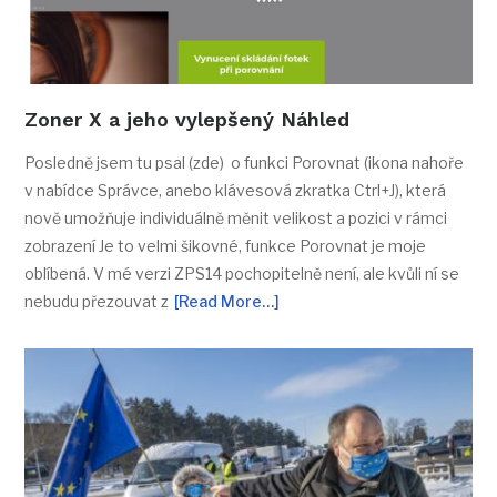
Zoner X a jeho vylepšený Náhled
Posledně jsem tu psal (zde) o funkci Porovnat (ikona nahoře
v nabídce Správce, anebo klávesová zkratka Ctrl+J), která
nově umožňuje individuálně měnit velikost a pozici v rámci
zobrazení Je to velmi šikovné, funkce Porovnat je moje
oblíbená. V mé verzi ZPS14 pochopitelně není, ale kvůli ní se
nebudu přezouvat z
[Read More…]