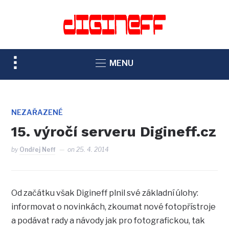
TOGGLE
MENU
SIDEBAR
&
NAVIGATION
NEZAŘAZENÉ
15. výročí serveru Digineff.cz
by
Ondřej Neff
on
25. 4. 2014
Od začátku však Digineff plnil své základní úlohy:
informovat o novinkách, zkoumat nové fotopřístroje
a podávat rady a návody jak pro fotografickou, tak