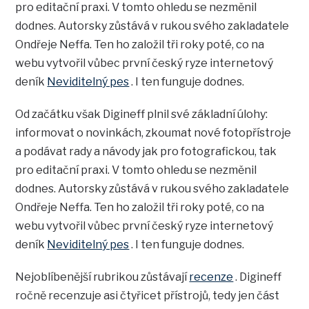
pro editační praxi. V tomto ohledu se nezměnil
dodnes. Autorsky zůstává v rukou svého zakladatele
Ondřeje Neffa. Ten ho založil tři roky poté, co na
webu vytvořil vůbec první český ryze internetový
deník
Neviditelný pes
. I ten funguje dodnes.
Od začátku však Digineff plnil své základní úlohy:
informovat o novinkách, zkoumat nové fotopřístroje
a podávat rady a návody jak pro fotografickou, tak
pro editační praxi. V tomto ohledu se nezměnil
dodnes. Autorsky zůstává v rukou svého zakladatele
Ondřeje Neffa. Ten ho založil tři roky poté, co na
webu vytvořil vůbec první český ryze internetový
deník
Neviditelný pes
. I ten funguje dodnes.
Nejoblíbenější rubrikou zůstávají
recenze
. Digineff
ročně recenzuje asi čtyřicet přístrojů, tedy jen část