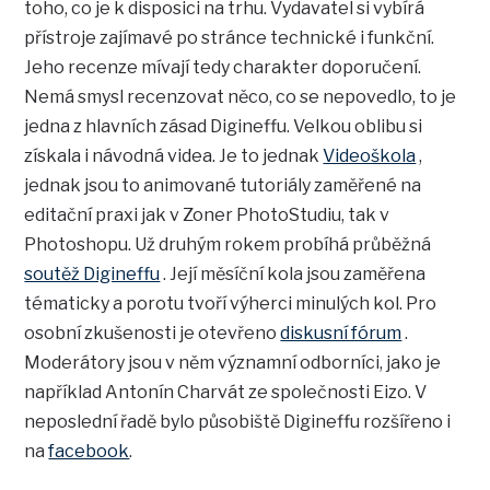
toho, co je k disposici na trhu. Vydavatel si vybírá
přístroje zajímavé po stránce technické i funkční.
Jeho recenze mívají tedy charakter doporučení.
Nemá smysl recenzovat něco, co se nepovedlo, to je
jedna z hlavních zásad Digineffu. Velkou oblibu si
získala i návodná videa. Je to jednak
Videoškola
,
jednak jsou to animované tutoriály zaměřené na
editační praxi jak v Zoner PhotoStudiu, tak v
Photoshopu. Už druhým rokem probíhá průběžná
soutěž Digineffu
. Její měsíční kola jsou zaměřena
tématicky a porotu tvoří výherci minulých kol. Pro
osobní zkušenosti je otevřeno
diskusní fórum
.
Moderátory jsou v něm významní odborníci, jako je
například Antonín Charvát ze společnosti Eizo. V
neposlední řadě bylo působiště Digineffu rozšířeno i
na
facebook
.