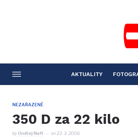
AKTUALITY
FOTOGR
TOGGLE
SIDEBAR
&
NAVIGATION
NEZAŘAZENÉ
350 D za 22 kilo
by
Ondřej Neff
on
23. 3. 2006