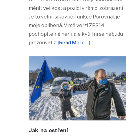
měnit velikost a pozici v rámci zobrazení
Je to velmi šikovné, funkce Porovnat je
moje oblíbená. V mé verzi ZPS14
pochopitelně není, ale kvůli ní se nebudu
přezouvat z
[Read More…]
Jak na ostření