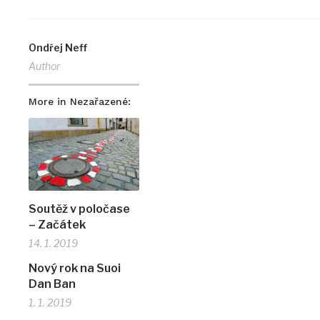
Ondřej Neff
Author
More in Nezařazené:
Soutěž v poločase
– Začátek
14. 1. 2019
Nový rok na Suoi
Dan Ban
1. 1. 2019