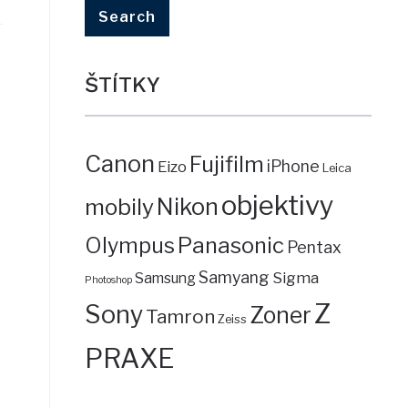
ŠTÍTKY
Canon
Fujifilm
iPhone
Eizo
Leica
objektivy
mobily
Nikon
Panasonic
Olympus
Pentax
Samyang
Sigma
Samsung
Photoshop
Z
Sony
Zoner
Tamron
Zeiss
PRAXE