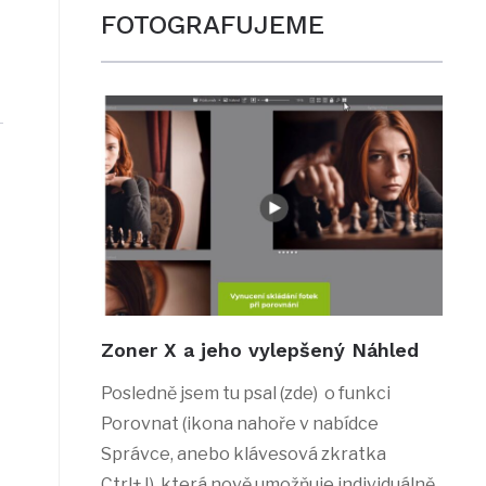
FOTOGRAFUJEME
Zoner X a jeho vylepšený Náhled
Posledně jsem tu psal (zde) o funkci
Porovnat (ikona nahoře v nabídce
Správce, anebo klávesová zkratka
Ctrl+J), která nově umožňuje individuálně