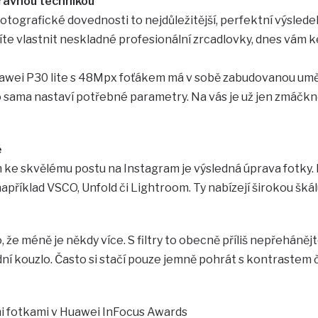
rávnou technikou
fotografické dovednosti to nejdůležitější, perfektní výsle
íte vlastnit neskladné profesionální zrcadlovky, dnes vám 
awei P30 lite s 48Mpx foťákem má v sobě zabudovanou uměl
o sama nastaví potřebné parametry. Na vás je už jen zmáčkn
ě
ke skvělému postu na Instagram je výsledná úprava fotky.
například VSCO, Unfold či Lightroom. Ty nabízejí širokou šk
, že méně je někdy více. S filtry to obecně příliš nepřeháněj
ní kouzlo. Často si stačí pouze jemně pohrát s kontrastem č
i fotkami v Huawei InFocus Awards