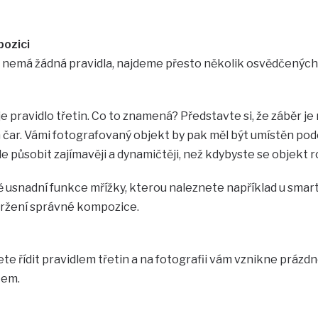
pozici
 nemá žádná pravidla, najdeme přesto několik osvědčených t
e pravidlo třetin. Co to znamená? Představte si, že záběr je 
ar. Vámi fotografovaný objekt by pak měl být umístěn podél
e působit zajímavěji a dynamičtěji, než kdybyste se objekt r
usnadní funkce mřížky, kterou naleznete například u smartp
ržení správné kompozice.
e řídit pravidlem třetin a na fotografii vám vznikne prázdné
tem.