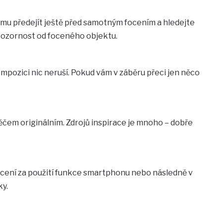
 tomu předejít ještě před samotným focením a hledejte
 pozornost od foceného objektu.
ompozici nic neruší. Pokud vám v záběru přeci jen něco
něčem originálním. Zdrojů inspirace je mnoho – dobře
ocení za použití funkce smartphonu nebo následně v
ky.