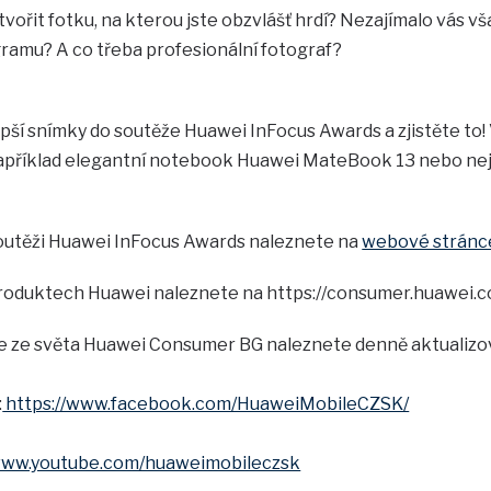
vořit fotku, na kterou jste obzvlášť hrdí? Nezajímalo vás vša
gramu? A co třeba profesionální fotograf?
epší snímky do soutěže Huawei InFocus Awards a zjistěte to
například elegantní notebook Huawei MateBook 13 nebo ne
soutěži Huawei InFocus Awards naleznete na
webové stránc
produktech Huawei naleznete na https://consumer.huawei.
e ze světa Huawei Consumer BG naleznete denně aktualizo
:
https://www.facebook.com/HuaweiMobileCZSK/
www.youtube.com/huaweimobileczsk