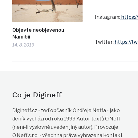
Instagram:
https:
Objevte neobjevenou
Namibii
Twitter:
https://t
14. 8. 2019
Co je Digineff
Digineff.cz - teď občasník Ondřeje Neffa - jako
deník vychází od roku 1999 Autor textů O.Neff
(není-li výslovně uveden jiný autor). Provozuje
O.Neff s.r.o. - všechna práva vyhrazena Kontakt: