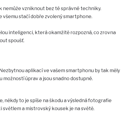
dek nemůže vzniknout bez té správné techniky.
ke všemu stačí dobře zvolený smartphone.
ou inteligenci, která okamžitě rozpozná, co zrovna
out spoušť.
 Nezbytnou aplikací ve vašem smartphonu by tak měly
álu možností úprav a jsou snadno dostupné.
te, někdy to je spíše na škodu a výsledná fotografie
i světlem a mistrovský kousek je na světě.