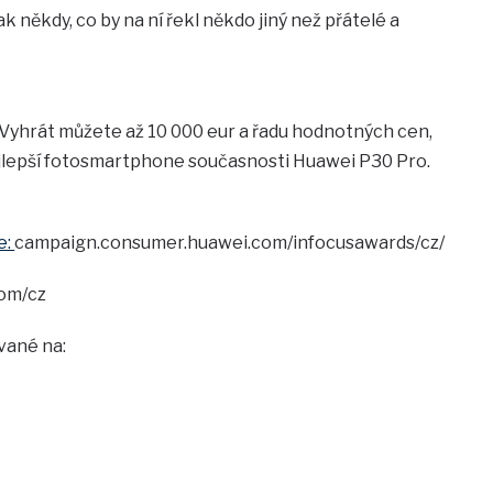
k někdy, co by na ní řekl někdo jiný než přátelé a
! Vyhrát můžete až 10 000 eur a řadu hodnotných cen,
jlepší fotosmartphone současnosti Huawei P30 Pro.
e:
campaign.consumer.huawei.com/infocusawards/cz/
com/cz
vané na: