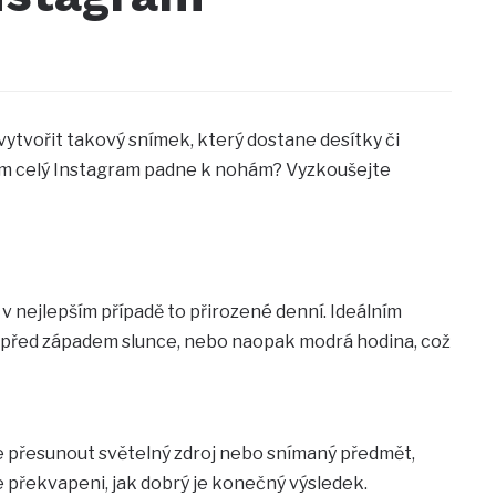
k vytvořit takový snímek, který dostane desítky či
m vám celý Instagram padne k nohám? Vyzkoušejte
A v nejlepším případě to přirozené denní. Ideálním
u a před západem slunce, nebo naopak modrá hodina, což
ste přesunout světelný zdroj nebo snímaný předmět,
 překvapeni, jak dobrý je konečný výsledek.