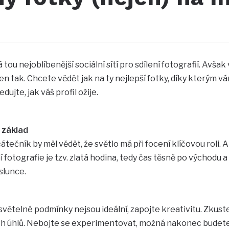
tou nejoblíbenější sociální sítí pro sdílení fotografií. Avša
 jen tak. Chcete vědět jak na ty nejlepší fotky, díky který
edujte, jak váš profil ožije.
e základ
átečník by měl vědět, že světlo má při focení klíčovou roli. 
 fotografie je tzv. zlatá hodina, tedy čas těsně po východ
slunce.
 světelné podmínky nejsou ideální, zapojte kreativitu. Zku
ích úhlů. Nebojte se experimentovat, možná nakonec budete