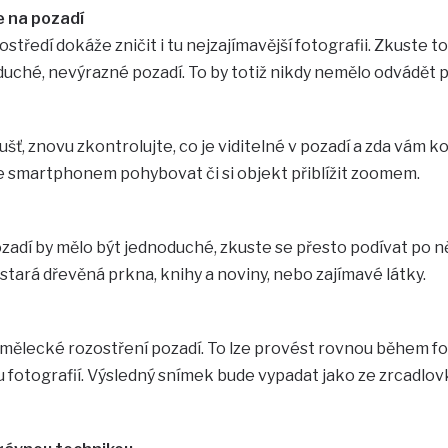
 na pozadí
středí dokáže zničit i tu nejzajímavější fotografii. Zkuste
uché, nevýrazné pozadí. To by totiž nikdy nemělo odvádět
šť, znovu zkontrolujte, co je viditelné v pozadí a zda vám k
se smartphonem pohybovat či si objekt přiblížit zoomem.
pozadí by mělo být jednoduché, zkuste se přesto podívat po 
 stará dřevěná prkna, knihy a noviny, nebo zajímavé látky.
 umělecké rozostření pozadí. To lze provést rovnou během f
u fotografií. Výsledný snímek bude vypadat jako ze zrcadlov