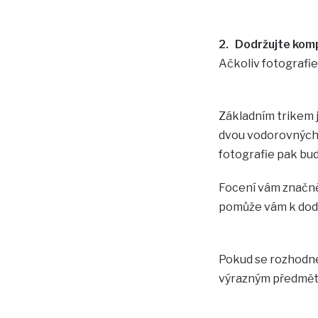
2. Dodržujte kom
Ačkoliv fotografie
Základním trikem j
dvou vodorovných č
fotografie pak bud
Focení vám značně 
pomůže vám k dod
Pokud se rozhodnet
výrazným předmě