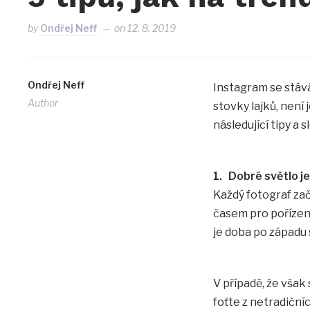
by
Ondřej Neff
on
12. 8. 2019
Ondřej Neff
Instagram se stává 
Author
stovky lajků, není
následující tipy a sl
1. Dobré světlo j
Každý fotograf zač
časem pro pořízení
je doba po západu 
V případě, že však
foťte z netradičn