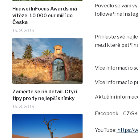
Povedlo se vám vyt
Huawei InFocus Awards má
followeři na Insta
vítěze: 10 000 eur míří do
Česka
19. 9. 2019
Přihlaste své nejl
mezi které patří 
Více informací o 
Více informací o 
Zaměřte se na detail. Čtyři
Aktuální informac
tipy pro ty nejlepší snímky
16. 8. 2019
Facebook – CZ/SK
YouTube:
https://