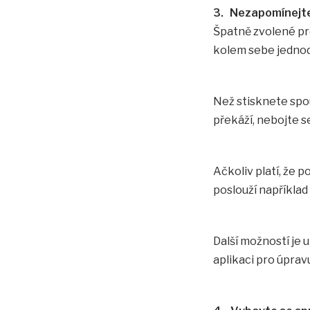
3. Nezapomínejte
Špatně zvolené pro
kolem sebe jednod
Než stisknete spou
překáží, nebojte 
Ačkoliv platí, že 
poslouží například
Další možností je
aplikaci pro úprav