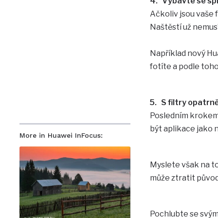
4. Vybavte se sp
Ačkoliv jsou vaše 
Naštěstí už nemus
Například nový Hu
fotíte a podle toh
5. S filtry opatrn
Posledním krokem 
být aplikace jako 
More in Huawei InFocus:
Myslete však na to
může ztratit původ
Pochlubte se svým