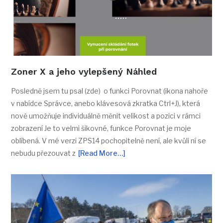
Zoner X a jeho vylepšený Náhled
Posledně jsem tu psal (zde) o funkci Porovnat (ikona nahoře
v nabídce Správce, anebo klávesová zkratka Ctrl+J), která
nově umožňuje individuálně měnit velikost a pozici v rámci
zobrazení Je to velmi šikovné, funkce Porovnat je moje
oblíbená. V mé verzi ZPS14 pochopitelně není, ale kvůli ní se
nebudu přezouvat z
[Read More…]