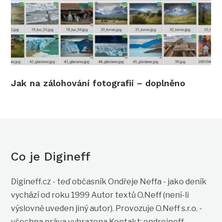
Jak na zálohování fotografií – doplněno
Co je Digineff
Digineff.cz - teď občasník Ondřeje Neffa - jako deník
vychází od roku 1999 Autor textů O.Neff (není-li
výslovně uveden jiný autor). Provozuje O.Neff s.r.o. -
všechna práva vyhrazena Kontakt: ondrejneff