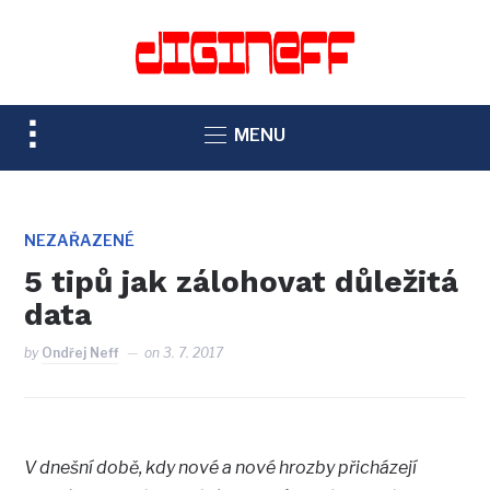
TOGGLE
MENU
SIDEBAR
&
NAVIGATION
NEZAŘAZENÉ
5 tipů jak zálohovat důležitá
data
by
Ondřej Neff
on
3. 7. 2017
V dnešní době, kdy nové a nové hrozby přicházejí