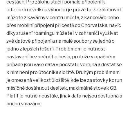
cestách. Pro zálohu stačí i pomalé připojení k
internetu a velkou výhodou je právě to, že zálohovat
můžete z kavárny v centru města, z kanceláře nebo
přes mobilní připojení při cestě do Chorvatska. navíc
díky zrušení roamingu můžete i v zahraničí využívat
své datové připojení a na malé soubory se jedná o
jedno z lepších řešení. Problémem je nutnost
nastavení bezpečného hesla, protože v opačném
případě jsou vaše data v podstatě veřejná a dostat se
k nim není pro útočníka složité. Druhým problémem
je omezená velikost úložiště, kde lze za stovky korun
měsíčně dosáhnout desítek, maximálně stovek GB.
Platit je nutné neustále, jinak data nejsou dostupná a
budou smazána.