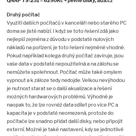
QNAP TS-251 – 6290Kč + pevné disky, alza.cz
Druhý počítač
Využití dalších počítačů v kanceláři nebo starého PC
doma se jistě nabízí. I když se toto řešení zdá jako
nejlepší zejména z důvodu v podstatě nulových
nákladů na pořízení, je toto řešení nejméně vhodné.
Pokud například kolega druhý počítač zaviruje, jsou
vaše data v podstatě nepoužitelná a na zálohu se
nemůžete spolehnout. Počítač může také omylem
vypnout a k záloze tedy nedojde. Velkou nevýhodou
je nutnost starat se o další akualizace a řešení
možných hardwarových problémů. Výhodné je
naopak to, že lze rovněž data sdílet pro více PC a
kapacita je v podstatě neomezená, protože do
počítače lze snadno přidat další disky, nebo připojit
externí. Možné je také nastavení, kdy se jednotlivé