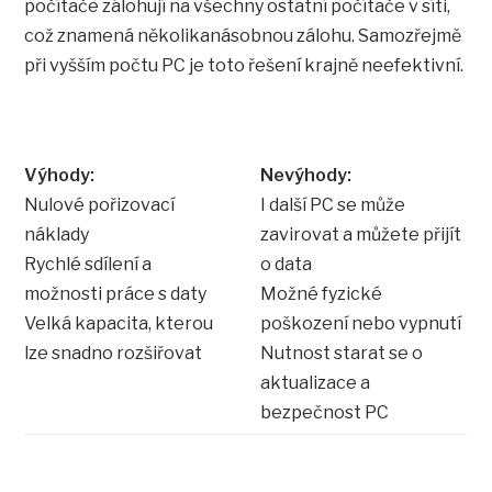
počítače zálohují na všechny ostatní počítače v síti,
což znamená několikanásobnou zálohu. Samozřejmě
při vyšším počtu PC je toto řešení krajně neefektivní.
Výhody:
Nevýhody:
Nulové pořizovací
I další PC se může
náklady
zavirovat a můžete přijít
Rychlé sdílení a
o data
možnosti práce s daty
Možné fyzické
Velká kapacita, kterou
poškození nebo vypnutí
lze snadno rozšiřovat
Nutnost starat se o
aktualizace a
bezpečnost PC