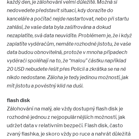
každý den, je zálohování velmi důležité. Možná si
nedovedete představit situaci, kdy dorazíte do
kanceláře a počítač nejde nastartovat, nebo při startu
zahlásí, že vaše data byla zašifrována a dokud
nezaplatíte, svá data neuvidíte. Problémem je, že i když
zaplatíte vyděračům, nemáte rozhodně jistotu, že vaše
data budou obnovitelná, protože v mnoha případech
vyděrači spoléhají na to, že “malou” částku například
20 USD nebudete řešit přes Policii a zkrátka se na ně
nikdo nedostane. Záloha je tedy jedinou možností, jak
mít jistotu a pověstný klid na duši.
flash disk
Zálohování na malý, ale vždy dostupný flash disk je
rozhodně jednou z nejpopulárnějších možností, jak
udržet data v relativním bezpečí. Flash disk, často
zvaný flashka, je skoro vždy po ruce a nahrát důležitá