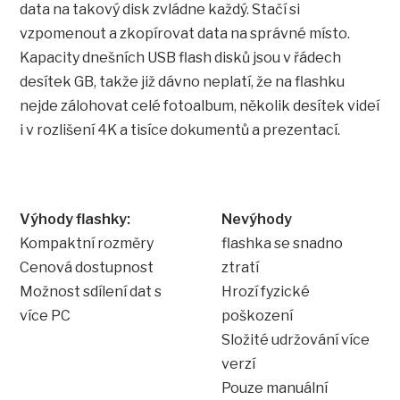
data na takový disk zvládne každý. Stačí si
vzpomenout a zkopírovat data na správné místo.
Kapacity dnešních USB flash disků jsou v řádech
desítek GB, takže již dávno neplatí, že na flashku
nejde zálohovat celé fotoalbum, několik desítek videí
i v rozlišení 4K a tisíce dokumentů a prezentací.
Výhody flashky:
Nevýhody
Kompaktní rozměry
flashka se snadno
Cenová dostupnost
ztratí
Možnost sdílení dat s
Hrozí fyzické
více PC
poškození
Složité udržování více
verzí
Pouze manuální