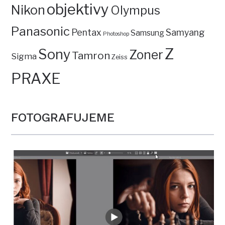
objektivy
Nikon
Olympus
Panasonic
Pentax
Samyang
Samsung
Photoshop
Z
Sony
Zoner
Tamron
Sigma
Zeiss
PRAXE
FOTOGRAFUJEME