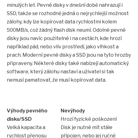
minulých let. Pevné disky v dnešní době nahrazují i
SSD, takže se rozhodně jedná o nejrychlejší možnost
zálohy, kdy lze kopírovat data rychlostmi kolem
500MB/s, což žádný flash disk neumí. Odolné pevné
disky jsou navíc použitelné i na cestách, kde hrozí
například pád, nebo vliv prostředí, jako vlhkost a
prach. Moderní pevné disky a SSD jsou na tyto hrozby
připraveny. Některé disky také nabízejí automatický
software, který zálohu nastaví a uživatel si tak
nemusí pamatovat, že musí kopírovat data.
Výhody pevného
Nevýhody
disku/SSD
Hrozí fyzické poškození
Velká kapacita a
Disk je nutné mít stále
rychlost přenosu
připojen, nebo jej ručně