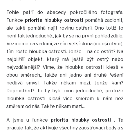
Tohle patří do abecedy pokročilého fotografa.
Funkce
priorita hloubky ostrosti
pomáhá zaclonit,
ale také pomáhá najít rovinu ostření. Ono totiž to
není tak jednoduché., jak by se na první pohled zdálo.
Vezmeme na vědomí, že čím větší clona (menší otvor),
tím roste hloubka ostrosti. Jenže – na co ostřit? Na
nejbližší objekt, který má ještě být ostrý nebo
nejvzdálenější? Víme, že hloubka ostrosti klesá v
obou směrech,, takže ani jedno ani druhé řešení
nedává smysl. Takže někam mezi. Jenže kam?
Doprostřed? To by bylo moc jednoduché, protože
hloubka ostrosti klesá více směrem k nám než
směrem od nás. Takže někam mezi…
A jsme u funkce
priorita hloubky ostrosti
. Ta
pracuje tak, že aktivuje všechny zaostřovací body a s