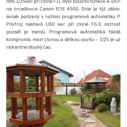
mm, 1/25sec při cloně F11. Bylo použito funkce A-DEP
na zrcadlovce Canon EOS 450D. Dole je týž záběr,
avšak pořízený v režimu programové automatiky P.
Přístroj nastavil 1/60 sec při cloně F6.3, ostrost
pozadí je menší. Programová automatika hledá
kompromis mezi clonou a délkou osvitu – 1/25 je už
riskantně dlouhý čas.