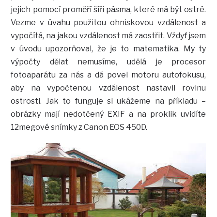
jejich pomocí proměří šíři pásma, které má být ostré.
Vezme v úvahu použitou ohniskovou vzdálenost a
vypočítá, na jakou vzdálenost má zaostřit. Vždyť jsem
v úvodu upozorňoval, že je to matematika. My ty
výpočty dělat nemusíme, udělá je procesor
fotoaparátu za nás a dá povel motoru autofokusu,
aby na vypočtenou vzdálenost nastavil rovinu
ostrosti. Jak to funguje si ukážeme na příkladu –
obrázky mají nedotčený EXIF a na proklik uvidíte
12megové snímky z Canon EOS 450D.