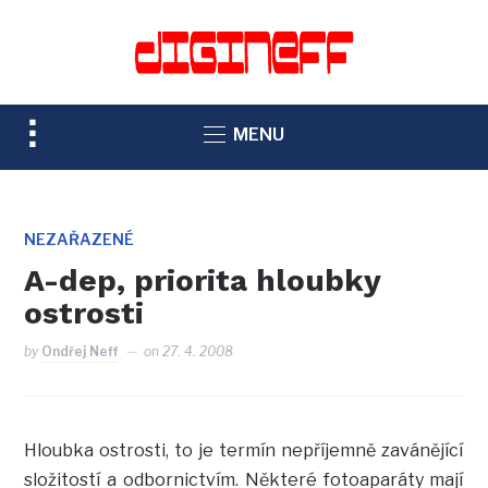
TOGGLE
MENU
SIDEBAR
&
NAVIGATION
NEZAŘAZENÉ
A-dep, priorita hloubky
ostrosti
by
Ondřej Neff
on
27. 4. 2008
Hloubka ostrosti, to je termín nepříjemně zavánějící
složitostí a odbornictvím. Některé fotoaparáty mají