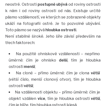
neostré. Ostrosti
postupně ubývá
od roviny ostrosti
k nám i od roviny ostrosti od nás. Existuje určité
pásmo vzdáleností, ve kterých se zobrazené objekty
ukáží na fotografii ostré. Je to pozvolné ubývání.
Toto pásmo se nazývá
hloubka ostrosti
.
Není stabilně široké. Jeho šíře závisí především na
třech faktorech:
Na použité ohniskové vzdálenosti – nepřímo
úměrně: čím je ohnisko
delší
, tím je hloubka
ostrosti
menší
;
Na cloně – přímo úměrně: čím je clona
větší
(větší číslo, menší clonový otvor), tím je hloubka
ostrosti
větší
;
Na vzdálenosti objektu – přímo úměrně: čím je
objekt vzdálen
více
, tím je hloubka ostrosti
větší
,
čím je blíže, tím hloubka ostrosti klesá.