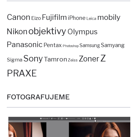
Canon
mobily
Fujifilm
iPhone
Eizo
Leica
objektivy
Nikon
Olympus
Panasonic
Pentax
Samyang
Samsung
Photoshop
Z
Sony
Zoner
Tamron
Sigma
Zeiss
PRAXE
FOTOGRAFUJEME