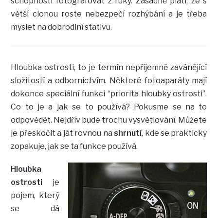
schopnosti fotografovat z ruky. Zásadně platí, že s
větší clonou roste nebezpečí rozhýbání a je třeba
myslet na dobrodiní stativu.
Hloubka ostrosti, to je termín nepříjemně zavánějící
složitostí a odbornictvím. Některé fotoaparáty mají
dokonce speciální funkci “priorita hloubky ostrosti”.
Co to je a jak se to používá? Pokusme se na to
odpovědět. Nejdřív bude trochu vysvětlování. Můžete
je přeskočit a ját rovnou na
shrnutí
, kde se prakticky
zopakuje, jak se ta funkce používá.
Hloubka
ostrosti
je
pojem, který
se dá