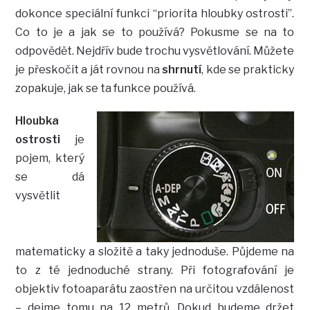
dokonce speciální funkci “priorita hloubky ostrosti”.
Co to je a jak se to používá? Pokusme se na to
odpovědět. Nejdřív bude trochu vysvětlování. Můžete
je přeskočit a ját rovnou na
shrnutí
, kde se prakticky
zopakuje, jak se ta funkce používá.
Hloubka
ostrosti
je
pojem, který
se dá
vysvětlit
matematicky a složitě a taky jednoduše. Půjdeme na
to z té jednoduché strany. Při fotografování je
objektiv fotoaparátu zaostřen na určitou vzdálenost
– dejme tomu na 12 metrů. Dokud budeme držet