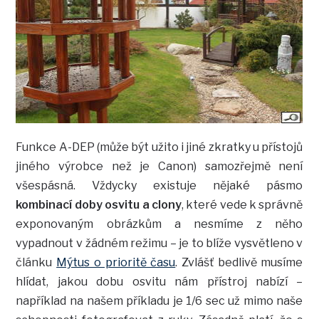
Funkce A-DEP (může být užito i jiné zkratky u přístojů
jiného výrobce než je Canon) samozřejmě není
všespásná. Vždycky existuje nějaké pásmo
kombinací doby osvitu a clony
, které vede k správně
exponovaným obrázkům a nesmíme z něho
vypadnout v žádném režimu – je to blíže vysvětleno v
článku
Mýtus o prioritě času
. Zvlášť bedlivě musíme
hlídat, jakou dobu osvitu nám přístroj nabízí –
například na našem příkladu je 1/6 sec už mimo naše