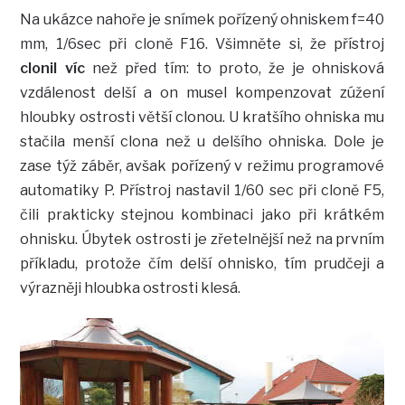
Na ukázce nahoře je snímek pořízený ohniskem f=40
mm, 1/6sec při cloně F16. Všimněte si, že přístroj
clonil víc
než před tím: to proto, že je ohnisková
vzdálenost delší a on musel kompenzovat zúžení
hloubky ostrosti větší clonou. U kratšího ohniska mu
stačila menší clona než u delšího ohniska. Dole je
zase týž záběr, avšak pořízený v režimu programové
automatiky P. Přístroj nastavil 1/60 sec při cloně F5,
čili prakticky stejnou kombinaci jako při krátkém
ohnisku. Úbytek ostrosti je zřetelnější než na prvním
příkladu, protože čím delší ohnisko, tím prudčeji a
výrazněji hloubka ostrosti klesá.