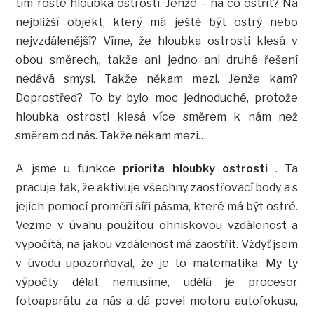
tím roste hloubka ostrosti. Jenže – na co ostřit? Na
nejbližší objekt, který má ještě být ostrý nebo
nejvzdálenější? Víme, že hloubka ostrosti klesá v
obou směrech,, takže ani jedno ani druhé řešení
nedává smysl. Takže někam mezi. Jenže kam?
Doprostřed? To by bylo moc jednoduché, protože
hloubka ostrosti klesá více směrem k nám než
směrem od nás. Takže někam mezi…
A jsme u funkce
priorita hloubky ostrosti
. Ta
pracuje tak, že aktivuje všechny zaostřovací body a s
jejich pomocí proměří šíři pásma, které má být ostré.
Vezme v úvahu použitou ohniskovou vzdálenost a
vypočítá, na jakou vzdálenost má zaostřit. Vždyť jsem
v úvodu upozorňoval, že je to matematika. My ty
výpočty dělat nemusíme, udělá je procesor
fotoaparátu za nás a dá povel motoru autofokusu,