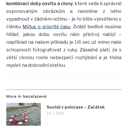
kombinací doby osvitu a clony
, které vede k správně
exponovaným obrázkům a nesmíme z něho
vypadnout v žádném režimu – je to blíže vysvětleno v
článku
Mýtus o prioritě času
. Zvlášť bedlivě musíme
hlídat, jakou dobu osvitu nám přístroj nabízí –
například na našem příkladu je 1/6 sec už mimo naše
schopnosti fotografovat z ruky. Zásadně platí, že s
větší clonou roste nebezpečí rozhýbání a je třeba
myslet na dobrodiní stativu.
More in Nezařazené:
Soutěž v poločase – Začátek
14. 1. 2019