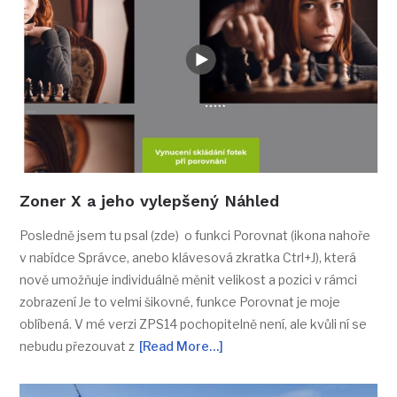
Zoner X a jeho vylepšený Náhled
Posledně jsem tu psal (zde) o funkci Porovnat (ikona nahoře
v nabídce Správce, anebo klávesová zkratka Ctrl+J), která
nově umožňuje individuálně měnit velikost a pozici v rámci
zobrazení Je to velmi šikovné, funkce Porovnat je moje
oblíbená. V mé verzi ZPS14 pochopitelně není, ale kvůli ní se
nebudu přezouvat z
[Read More…]