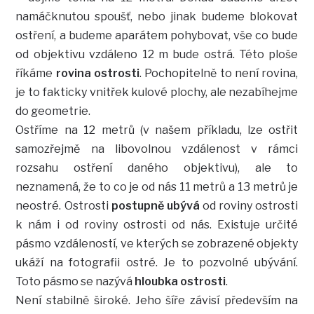
namáčknutou spoušť, nebo jinak budeme blokovat
ostření, a budeme aparátem pohybovat, vše co bude
od objektivu vzdáleno 12 m bude ostrá. Této ploše
říkáme
rovina ostrosti
. Pochopitelně to není rovina,
je to fakticky vnitřek kulové plochy, ale nezabíhejme
do geometrie.
Ostříme na 12 metrů (v našem příkladu, lze ostřit
samozřejmě na libovolnou vzdálenost v rámci
rozsahu ostření daného objektivu), ale to
neznamená, že to co je od nás 11 metrů a 13 metrů je
neostré. Ostrosti
postupně ubývá
od roviny ostrosti
k nám i od roviny ostrosti od nás. Existuje určité
pásmo vzdáleností, ve kterých se zobrazené objekty
ukáží na fotografii ostré. Je to pozvolné ubývání.
Toto pásmo se nazývá
hloubka ostrosti
.
Není stabilně široké. Jeho šíře závisí především na