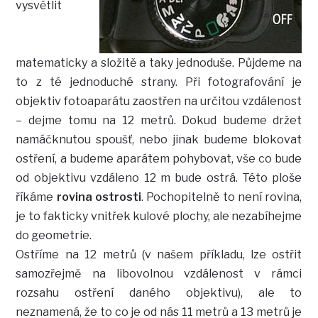
vysvětlit
matematicky a složitě a taky jednoduše. Půjdeme na
to z té jednoduché strany. Při fotografování je
objektiv fotoaparátu zaostřen na určitou vzdálenost
– dejme tomu na 12 metrů. Dokud budeme držet
namáčknutou spoušť, nebo jinak budeme blokovat
ostření, a budeme aparátem pohybovat, vše co bude
od objektivu vzdáleno 12 m bude ostrá. Této ploše
říkáme
rovina ostrosti
. Pochopitelně to není rovina,
je to fakticky vnitřek kulové plochy, ale nezabíhejme
do geometrie.
Ostříme na 12 metrů (v našem příkladu, lze ostřit
samozřejmě na libovolnou vzdálenost v rámci
rozsahu ostření daného objektivu), ale to
neznamená, že to co je od nás 11 metrů a 13 metrů je