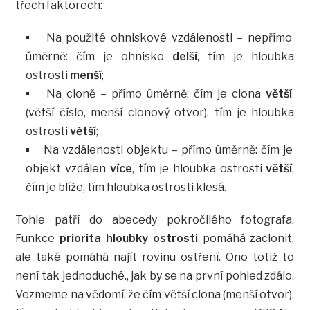
třech faktorech:
Na použité ohniskové vzdálenosti – nepřímo
úměrně: čím je ohnisko
delší
, tím je hloubka
ostrosti
menší
;
Na cloně – přímo úměrně: čím je clona
větší
(větší číslo, menší clonový otvor), tím je hloubka
ostrosti
větší
;
Na vzdálenosti objektu – přímo úměrně: čím je
objekt vzdálen
více
, tím je hloubka ostrosti
větší
,
čím je blíže, tím hloubka ostrosti klesá.
Tohle patří do abecedy pokročilého fotografa.
Funkce
priorita hloubky ostrosti
pomáhá zaclonit,
ale také pomáhá najít rovinu ostření. Ono totiž to
není tak jednoduché., jak by se na první pohled zdálo.
Vezmeme na vědomí, že čím větší clona (menší otvor),