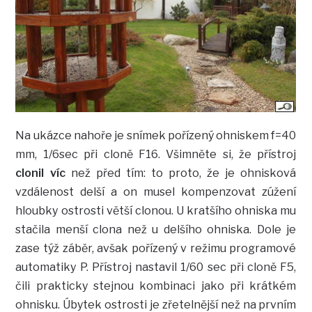
Na ukázce nahoře je snímek pořízený ohniskem f=40
mm, 1/6sec při cloně F16. Všimněte si, že přístroj
clonil víc
než před tím: to proto, že je ohnisková
vzdálenost delší a on musel kompenzovat zúžení
hloubky ostrosti větší clonou. U kratšího ohniska mu
stačila menší clona než u delšího ohniska. Dole je
zase týž záběr, avšak pořízený v režimu programové
automatiky P. Přístroj nastavil 1/60 sec při cloně F5,
čili prakticky stejnou kombinaci jako při krátkém
ohnisku. Úbytek ostrosti je zřetelnější než na prvním