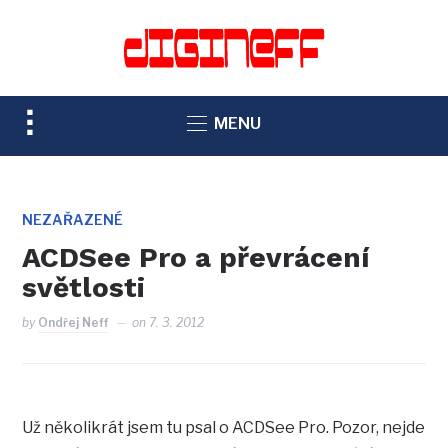
TOGGLE
MENU
SIDEBAR
&
NAVIGATION
NEZAŘAZENÉ
ACDSee Pro a převrácení
světlosti
by
Ondřej Neff
on
7. 3. 2012
Už několikrát jsem tu psal o ACDSee Pro. Pozor, nejde