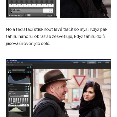
No a teď stačí stisknout levé tlačítko myši. Když pak
táhnu nahoru, obraz se zesvětluje, když táhnu dolů,
jasová úroveň jde dolů.