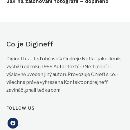
Jak na zálohování fotografií – doplněno
Co je Digineff
Digineff.cz - teď občasník Ondřeje Neffa - jako deník
vychází od roku 1999 Autor textů O.Neff (není-li
výslovně uveden jiný autor). Provozuje O.Neff s.r.o. -
všechna práva vyhrazena Kontakt: ondrejneff
zavináč gmail tečka com
FOLLOW US
facebook