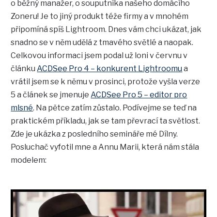
o běžný manažer, o souputníka našeho domácího
Zoneru! Je to jiný produkt téže firmy a v mnohém
připomíná spíš Lightroom. Dnes vám chci ukázat, jak
snadno se v něm udělá z tmavého světlé a naopak.
Celkovou informaci jsem podal už loni v červnu v
článku
ACDSee Pro 4 – konkurent Lightroomu
a
vrátil jsem se k němu v prosinci, protože vyšla verze
5 a článek se jmenuje
ACDSee Pro 5 – editor pro
mlsné
. Na pětce zatím zůstalo. Podívejme se teď na
praktickém příkladu, jak se tam převrací ta světlost.
Zde je ukázka z posledního semináře mé Dílny.
Posluchač vyfotil mne a Annu Marii, která nám stála
modelem: