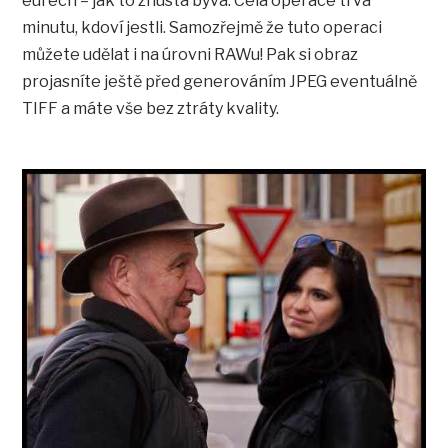
eurech – jak to zhusta bývá. Celá operace trvá
minutu, kdoví jestli. Samozřejmě že tuto operaci
můžete udělat i na úrovni RAWu! Pak si obraz
projasníte ještě před generováním JPEG eventuálně
TIFF a máte vše bez ztráty kvality.