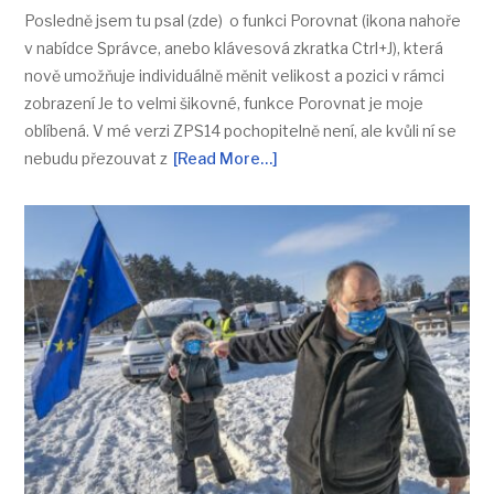
Posledně jsem tu psal (zde) o funkci Porovnat (ikona nahoře
v nabídce Správce, anebo klávesová zkratka Ctrl+J), která
nově umožňuje individuálně měnit velikost a pozici v rámci
zobrazení Je to velmi šikovné, funkce Porovnat je moje
oblíbená. V mé verzi ZPS14 pochopitelně není, ale kvůli ní se
nebudu přezouvat z
[Read More…]