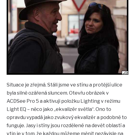
Situace je zřejmá. Stáli jsme ve stínu a protější ulice
byla silně ozářená sluncem. Otevřu obrázek v
ACDSee Pro 5 a aktivuji položku Lighting v režimu
Light EQ – něco jako „ekvalizér světla“. Ono to
opravdu vypadá jako zvukový ekvalizér a podobně to
funguje. Jasy i stíny jsou rozdělené na devět oblastí a
vtip je v tom, že každou můžeme měnit nezávisle na