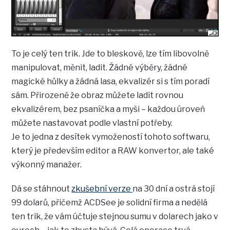
To je celý ten trik. Jde to bleskově, lze tím libovolně
manipulovat, měnit, ladit. Žádné výběry, žádné
magické hůlky a žádná lasa, ekvalizér si s tím poradí
sám. Přirozeně že obraz můžete ladit rovnou
ekvalizérem, bez psaníčka a myši – každou úroveň
můžete nastavovat podle vlastní potřeby.
Je to jedna z desítek vymožeností tohoto softwaru,
který je především editor a RAW konvertor, ale také
výkonný manažer.
Dá se stáhnout
zkušební verze
na 30 dní a ostrá stojí
99 dolarů, přičemž ACDSee je solidní firma a nedělá
ten trik, že vám účtuje stejnou sumu v dolarech jako v