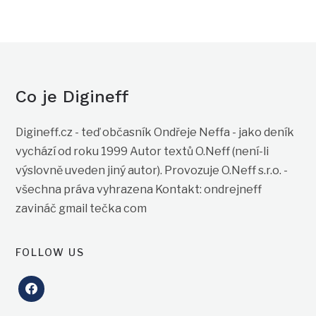
Co je Digineff
Digineff.cz - teď občasník Ondřeje Neffa - jako deník
vychází od roku 1999 Autor textů O.Neff (není-li
výslovně uveden jiný autor). Provozuje O.Neff s.r.o. -
všechna práva vyhrazena Kontakt: ondrejneff
zavináč gmail tečka com
FOLLOW US
facebook