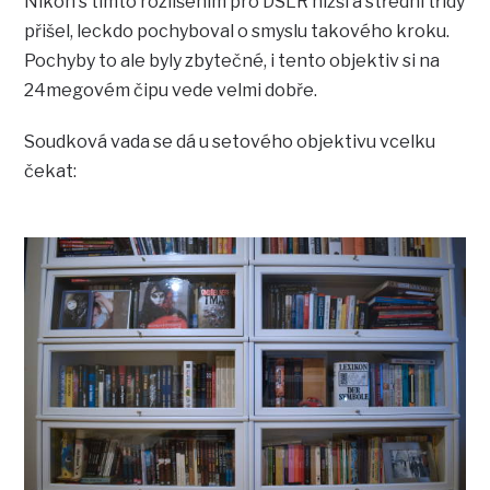
Nikon s tímto rozlišením pro DSLR nižší a střední třídy
přišel, leckdo pochyboval o smyslu takového kroku.
Pochyby to ale byly zbytečné, i tento objektiv si na
24megovém čipu vede velmi dobře.
Soudková vada se dá u setového objektivu vcelku
čekat: