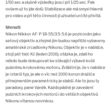
1/50 sec a slušné výsledky jsou i při 1/25 sec. Pak
ovšem už to jde dolů. Stabilizace ale má smysl hlavně
pro video a při této činnosti ji uživatel určitě přivítá.
Shrnutí:
Nikon Nikkor AF-P 18-55/3.5-5.6 je pozicován jako
setový objektiv a zřejmě jím budou napříště vybaveny
amatérské zrcadlovky Nikonu. Objektiv je v nabídce,
stojí pět tisíc Kč (leden 2016), otázka je, zdali ho
někdo bude dokupovat ke stávající výbavě kvůli
pulsnímu krokovému motoru. Zvláštní je, že v nabídce
je i starší typ, je ale o víc než 1000 korun dražší a
přinejmenším parametricky je slabší. Ale to jsou ty
paradoxy, pane Vaněk. Každopádně je zavedení
pulzních krokových motorů i do větších objektivů
Nikonu vítanou novinkou.