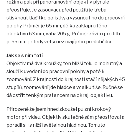
režim a pak při panoramování objektiv plynule
přeostřuje. Je zasouvací, před použití je třeba
stisknout tlačítko pojistky a vysunout ho do pracovní
polohy. Průměr je 65 mm, délka zaklapnutého
objektivu 63 mm, váha 205 g. Průměr závitu pro filtr
je 55 mm, je tedy větší než mají jeho předchůdci.
Jak se s ním fotí
Objektiv má dva kroužky, ten bližší tělu je mohutný a
slouží k uvedení do pracovní polohy a poté k
zoomování. Z krajnosti do krajnosti stačí nějakých 45
stupňů, zoomování jde hladce a vcelku tiše. Ručně se
dá ostřit tenkým prstencem na okraji objektivu.
Přirozeně že jsem hned zkoušel pulzní krokový
motor při videu. Objektiv skutečně sám přeostřoval a
poradil si i s nižší světelnou hladinou. Tomuto