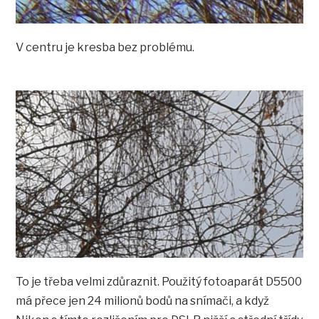
V centru je kresba bez problému.
To je třeba velmi zdůraznit. Použitý fotoaparát D5500
má přece jen 24 milionů bodů na snímači, a když