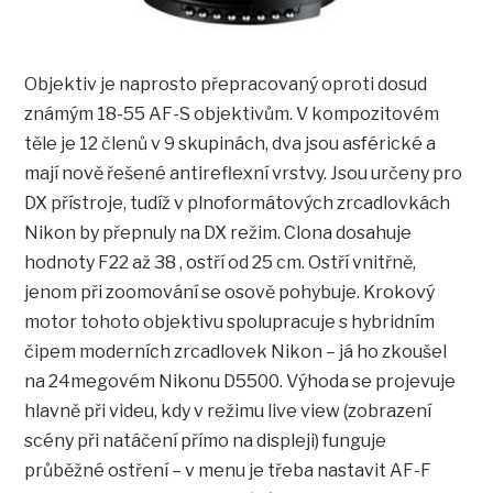
Objektiv je naprosto přepracovaný oproti dosud
známým 18-55 AF-S objektivům. V kompozitovém
těle je 12 členů v 9 skupinách, dva jsou asférické a
mají nově řešené antireflexní vrstvy. Jsou určeny pro
DX přístroje, tudíž v plnoformátových zrcadlovkách
Nikon by přepnuly na DX režim. Clona dosahuje
hodnoty F22 až 38 , ostří od 25 cm. Ostří vnitřně,
jenom při zoomování se osově pohybuje. Krokový
motor tohoto objektivu spolupracuje s hybridním
čipem moderních zrcadlovek Nikon – já ho zkoušel
na 24megovém Nikonu D5500. Výhoda se projevuje
hlavně při videu, kdy v režimu live view (zobrazení
scény při natáčení přímo na displeji) funguje
průběžné ostření – v menu je třeba nastavit AF-F