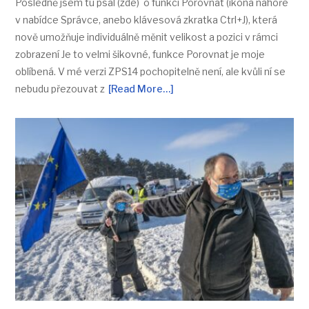
Posledně jsem tu psal (zde) o funkci Porovnat (ikona nahoře
v nabídce Správce, anebo klávesová zkratka Ctrl+J), která
nově umožňuje individuálně měnit velikost a pozici v rámci
zobrazení Je to velmi šikovné, funkce Porovnat je moje
oblíbená. V mé verzi ZPS14 pochopitelně není, ale kvůli ní se
nebudu přezouvat z
[Read More…]