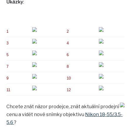
Ukázky
:
1
2
3
4
5
6
7
8
9
10
11
12
Chcete znát názor prodejce, znát aktuální prodejní
cenu a vidět nové snímky objektivu
Nikon 18-55/3.5-
5.6
?