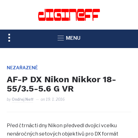
TOGGLE
MENU
SIDEBAR
&
NAVIGATION
NEZAŘAZENÉ
AF-P DX Nikon Nikkor 18-
55/3.5-5.6 G VR
by
Ondřej Neff
on
19. 1. 2016
Před čtrnácti dny Nikon předvedl dvojici vcelku
nenáročných setových objektivů pro DX formát