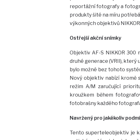
reportážní fotografy a fotogr
produkty šité na míru potřebá
výkonných objektivů NIKKOR
Ostřejší akční snímky
Objektiv AF-S NIKKOR 300 m
druhé generace (VRII), který 
bylo možné bez tohoto systému
Nový objektiv nabízí kromě s
režim A/M zaručující priori
kroužkem během fotografová
fotobrašny každého fotografa 
Navržený pro jakékoliv podm
Tento superteleobjektiv je k