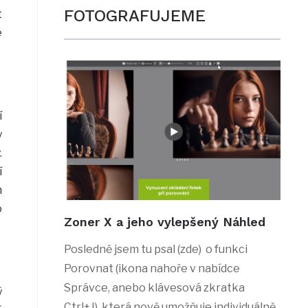
FOTOGRAFUJEME
t
e
í
y
.
í
m
o
Zoner X a jeho vylepšený Náhled
Posledně jsem tu psal (zde) o funkci
Porovnat (ikona nahoře v nabídce
Správce, anebo klávesová zkratka
ý
Ctrl+J), která nově umožňuje individuálně