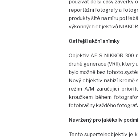
používat delší časy závěrky 
reportážní fotografy a fotogr
produkty šité na míru potřebá
výkonných objektivů NIKKOR
Ostřejší akční snímky
Objektiv AF-S NIKKOR 300 m
druhé generace (VRII), který 
bylo možné bez tohoto systému
Nový objektiv nabízí kromě s
režim A/M zaručující priori
kroužkem během fotografová
fotobrašny každého fotografa 
Navržený pro jakékoliv podm
Tento superteleobjektiv je k