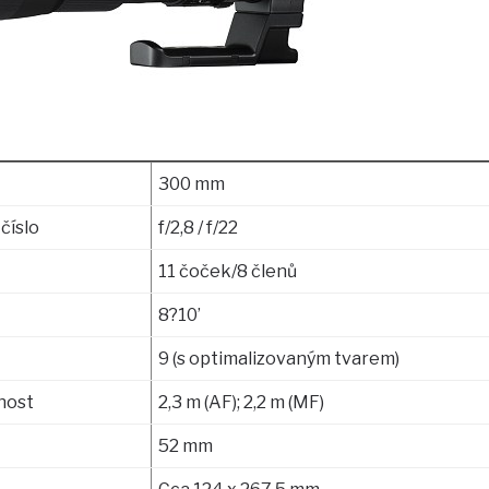
300 mm
číslo
f/2,8 / f/22
11 čoček/8 členů
8?10’
9 (s optimalizovaným tvarem)
nost
2,3 m (AF); 2,2 m (MF)
52 mm