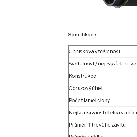
Specifikace
Ohnisková vzdálenost
Světelnost / nejvyšší clonové 
Konstrukce
Obrazový úhel
Počet lamel clony
Nejkratší zaostřitelná vzdále
Průměr filtrového závitu