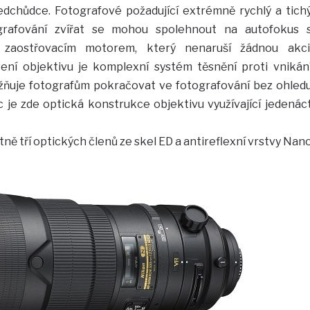
edchůdce. Fotografové požadující extrémně rychlý a tich
grafování zvířat se mohou spolehnout na autofokus 
 zaostřovacím motorem, který nenaruší žádnou akci
ní objektivu je komplexní systém těsnění proti vnikán
ožňuje fotografům pokračovat ve fotografování bez ohled
je zde optická konstrukce objektivu využívající jedenác
ně tří optických členů ze skel ED a antireflexní vrstvy Nan