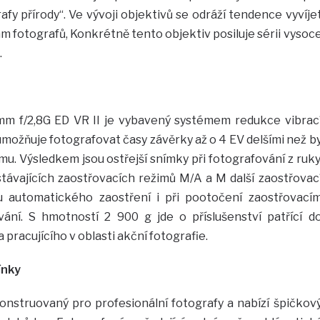
afy přírody“. Ve vývoji objektivů se odráží tendence vyvíje
m fotografů, Konkrétně tento objektiv posiluje sérii vysoc
.
m f/2,8G ED VR II je vybavený systémem redukce vibrac
umožňuje fotografovat časy závěrky až o 4 EV delšími než b
. Výsledkem jsou ostřejší snímky při fotografování z ruky
távajících zaostřovacích režimů M/A a M další zaostřovac
tu automatického zaostření i při pootočení zaostřovací
ní. S hmotností 2 900 g jde o příslušenství patřící d
pracujícího v oblasti akční fotografie.
ínky
onstruovaný pro profesionální fotografy a nabízí špičkov