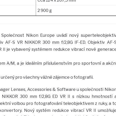
Cca 124 x 267,5 mm
2 900 g
Společnost Nikon Europe uvádí nový superteleobjekti
ktiv AF-S VR NIKKOR 300 mm f/2,8G IF-ED. Objektiv AF-
 II je vybavený systémem redukce vibrací nové generac
 A/M, a je ideálním příslušenstvím pro sportovní a akčn
 je určený pro všechny vážné zájemce o fotografii.
ager Lenses, Accessories & Software u společnosti Niko
-S NIKKOR 300 mm f/2,8G ED VR II s nízkou hmotností 
ktní volbou pro fotografování teleobjektivem z ruky, a t
konvertory. Nový systém redukce vibrací VR II umožňuj