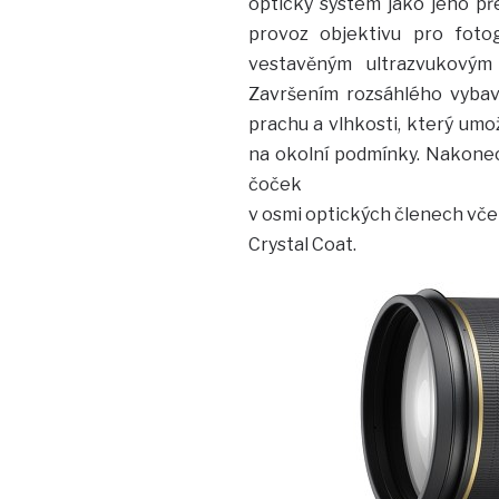
optický systém jako jeho př
provoz objektivu pro foto
vestavěným ultrazvukovým
Završením rozsáhlého vybave
prachu a vlhkosti, který um
na okolní podmínky. Nakonec 
čoček
v osmi optických členech včet
Crystal Coat.