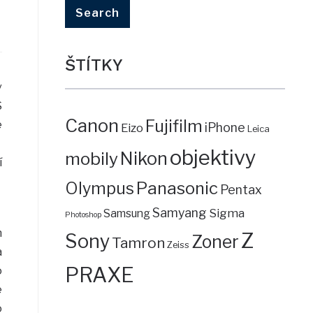
ŠTÍTKY
v
S
Canon
Fujifilm
e
iPhone
Eizo
Leica
objektivy
mobily
Nikon
í
Panasonic
Olympus
Pentax
Samyang
Sigma
Samsung
Photoshop
n
Z
Sony
Zoner
Tamron
Zeiss
a
PRAXE
o
e
o