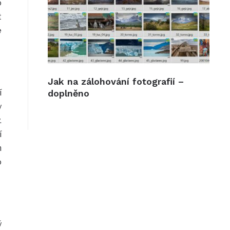
o
t
e
Jak na zálohování fotografií –
í
doplněno
y
.
í
m
o
ý