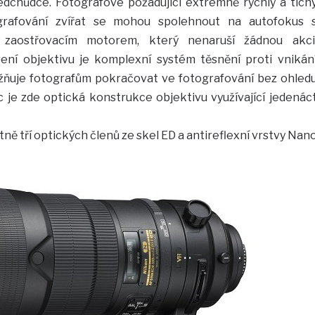
edchůdce. Fotografové požadující extrémně rychlý a tich
grafování zvířat se mohou spolehnout na autofokus 
 zaostřovacím motorem, který nenaruší žádnou akci
ní objektivu je komplexní systém těsnění proti vnikán
ožňuje fotografům pokračovat ve fotografování bez ohled
je zde optická konstrukce objektivu využívající jedenác
ně tří optických členů ze skel ED a antireflexní vrstvy Nan