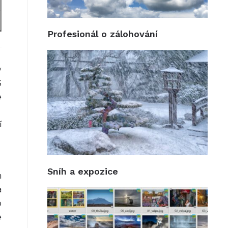
Profesionál o zálohování
v
S
e
í
Sníh a expozice
n
a
o
e