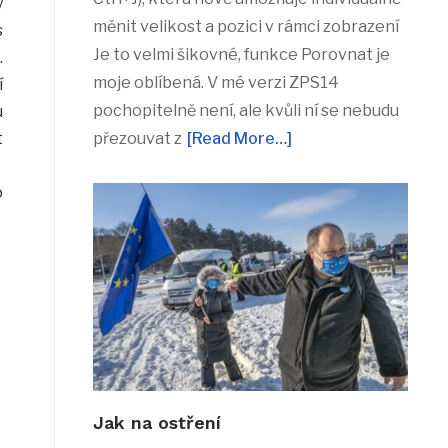
ý
měnit velikost a pozici v rámci zobrazení
s
Je to velmi šikovné, funkce Porovnat je
.
moje oblíbená. V mé verzi ZPS14
í
pochopitelně není, ale kvůli ní se nebudu
u
t
přezouvat z
[Read More…]
o
Jak na ostření