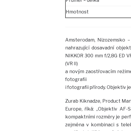
Průměr × délka
Hmotnost
Amsterodam, Nizozemsko – 
nahrazující dosavadní obje
NIKKOR 300 mm f/2,8G ED VR
(VR II)
a novým zaostřovacím režimem
fotografii
i fotografii přírody. Objektiv
Zurab Kiknadze, Product Man
Europe, říká: „Objektiv AF
kompaktními rozměry je perfe
zejména v kombinaci s tele