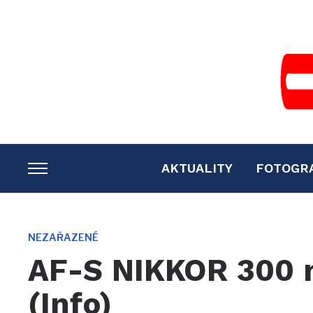
AKTUALITY
FOTOGR
TOGGLE
SIDEBAR
&
NAVIGATION
NEZAŘAZENÉ
AF-S NIKKOR 300 m
(Info)