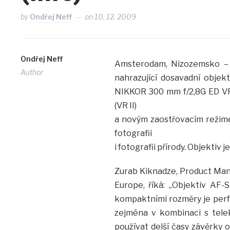
by
Ondřej Neff
on
10. 12. 2009
Ondřej Neff
Amsterodam, Nizozemsko – 
Author
nahrazující dosavadní obje
NIKKOR 300 mm f/2,8G ED VR
(VR II)
a novým zaostřovacím režimem
fotografii
i fotografii přírody. Objektiv
Zurab Kiknadze, Product Man
Europe, říká: „Objektiv AF
kompaktními rozměry je perfe
zejména v kombinaci s tele
používat delší časy závěrky 