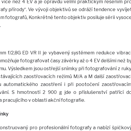
o více než 4 EV a je opravdu velmi praktickým řešením pr
afy přírody“. Ve vývoji objektivů se odráží tendence vyvíje
m fotografů, Konkrétně tento objektiv posiluje sérii vysoc
.
m f/2,8G ED VR II je vybavený systémem redukce vibrac
umožňuje fotografovat časy závěrky až o 4 EV delšími než b
. Výsledkem jsou ostřejší snímky při fotografování z ruky
távajících zaostřovacích režimů M/A a M další zaostřovac
tu automatického zaostření i při pootočení zaostřovací
ní. S hmotností 2 900 g jde o příslušenství patřící d
pracujícího v oblasti akční fotografie.
ínky
onstruovaný pro profesionální fotografy a nabízí špičkov