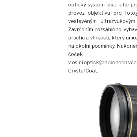
optický systém jako jeho př
provoz objektivu pro foto
vestavěným ultrazvukovým
Završením rozsáhlého vybave
prachu a vlhkosti, který um
na okolní podmínky. Nakonec 
čoček
v osmi optických členech včet
Crystal Coat.