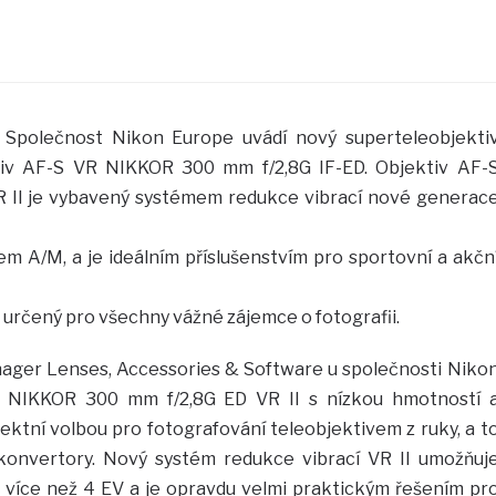
Společnost Nikon Europe uvádí nový superteleobjekti
ktiv AF-S VR NIKKOR 300 mm f/2,8G IF-ED. Objektiv AF-
 II je vybavený systémem redukce vibrací nové generac
 A/M, a je ideálním příslušenstvím pro sportovní a akčn
 je určený pro všechny vážné zájemce o fotografii.
ager Lenses, Accessories & Software u společnosti Niko
-S NIKKOR 300 mm f/2,8G ED VR II s nízkou hmotností 
ktní volbou pro fotografování teleobjektivem z ruky, a t
konvertory. Nový systém redukce vibrací VR II umožňuj
o více než 4 EV a je opravdu velmi praktickým řešením pr