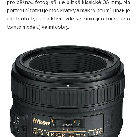
pro běžnou fotografii (je blízká klasické 36 mm).. Na
portrétní fotku je moc krátký a makro neumí. Jinak je
ale tento typ objektivu (zde se zmiňuji o třídě, ne o
tomto modelu) velmi dobrý.