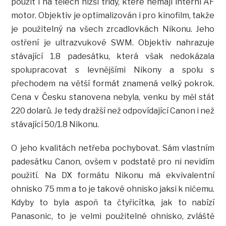
použít i na tělech nižší třídy, které nemají interní AF
motor. Objektiv je optimalizován i pro kinofilm, takže
je použitelný na všech zrcadlovkách Nikonu. Jeho
ostření je ultrazvukové SWM. Objektiv nahrazuje
stávající 1.8 padesátku, která však nedokázala
spolupracovat s levnějšími Nikony a spolu s
přechodem na větší formát znamená velký pokrok.
Cena v Česku stanovena nebyla, venku by měl stát
220 dolarů. Je tedy dražší než odpovídající Canon i než
stávající 50/1.8 Nikonu.
O jeho kvalitách netřeba pochybovat. Sám vlastním
padesátku Canon, ovšem v podstatě pro ni nevidím
použití. Na DX formátu Nikonu má ekvivalentní
ohnisko 75 mm a to je takové ohnisko jaksi k ničemu.
Kdyby to byla aspoň ta čtyřicítka, jak to nabízí
Panasonic, to je velmi použitelné ohnisko, zvláště