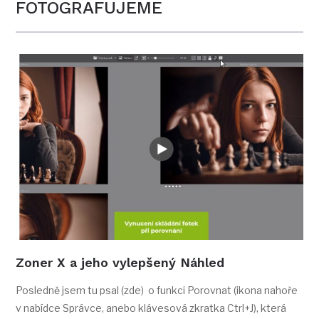
FOTOGRAFUJEME
Zoner X a jeho vylepšený Náhled
Posledně jsem tu psal (zde) o funkci Porovnat (ikona nahoře
v nabídce Správce, anebo klávesová zkratka Ctrl+J), která