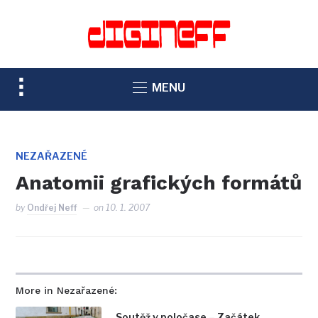
TOGGLE
MENU
SIDEBAR
&
NAVIGATION
NEZAŘAZENÉ
Anatomii grafických formátů
by
Ondřej Neff
on
10. 1. 2007
More in Nezařazené:
Soutěž v poločase – Začátek