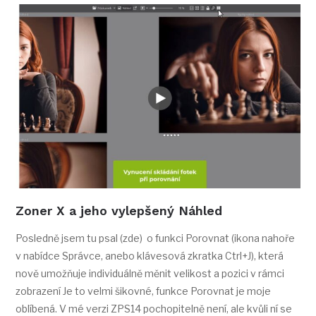
Zoner X a jeho vylepšený Náhled
Posledně jsem tu psal (zde) o funkci Porovnat (ikona nahoře
v nabídce Správce, anebo klávesová zkratka Ctrl+J), která
nově umožňuje individuálně měnit velikost a pozici v rámci
zobrazení Je to velmi šikovné, funkce Porovnat je moje
oblíbená. V mé verzi ZPS14 pochopitelně není, ale kvůli ní se