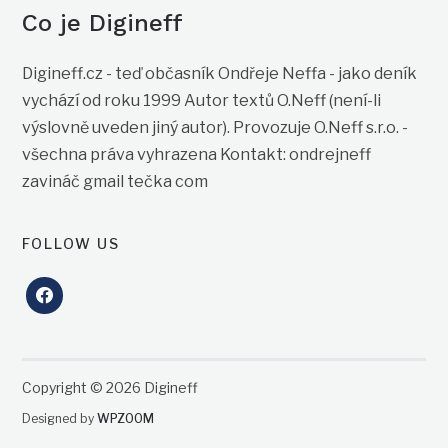
Co je Digineff
Digineff.cz - teď občasník Ondřeje Neffa - jako deník
vychází od roku 1999 Autor textů O.Neff (není-li
výslovně uveden jiný autor). Provozuje O.Neff s.r.o. -
všechna práva vyhrazena Kontakt: ondrejneff
zavináč gmail tečka com
FOLLOW US
facebook
Copyright © 2026 Digineff
Designed by
WPZOOM