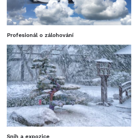
Profesionál o zálohování
Sníh a expozice