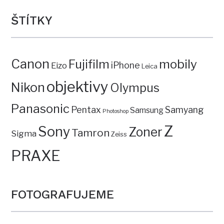
ŠTÍTKY
Canon
mobily
Fujifilm
iPhone
Eizo
Leica
objektivy
Nikon
Olympus
Panasonic
Pentax
Samyang
Samsung
Photoshop
Z
Sony
Zoner
Tamron
Sigma
Zeiss
PRAXE
FOTOGRAFUJEME