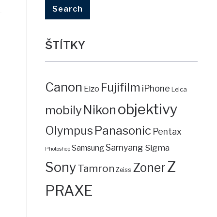
ŠTÍTKY
Canon
Fujifilm
iPhone
Eizo
Leica
objektivy
mobily
Nikon
Panasonic
Olympus
Pentax
Samyang
Sigma
Samsung
Photoshop
Z
Sony
Zoner
Tamron
Zeiss
PRAXE