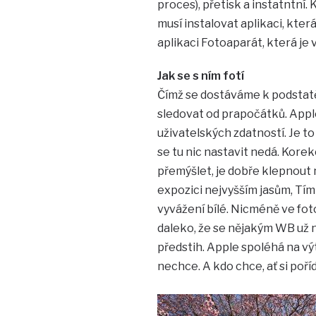
proces), přetisk a instatntní. 
musí instalovat aplikaci, kter
aplikaci Fotoaparát, která je 
Jak se s ním fotí
Čímž se dostáváme k podstatě v
sledovat od prapočátků. Appl
uživatelských zdatností. Je to 
se tu nic nastavit nedá. Korek
přemýšlet, je dobře klepnout 
expozici nejvyšším jasům, Tí
vyvážení bílé. Nicméně ve fo
daleko, že se nějakým WB už n
předstih. Apple spoléhá na vý
nechce. A kdo chce, ať si poříd