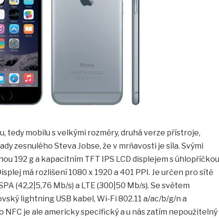
, tedy mobilu s velkými rozměry, druhá verze přístroje,
dy zesnulého Steva Jobse, že v mrňavosti je síla. Svými
hou 192 g a kapacitním TFT IPS LCD displejem s úhlopříčko
isplej má rozlišení 1080 x 1920 a 401 PPI. Je určen pro sítě
A (42,2|5,76 Mb/s) a LTE (300|50 Mb/s). Se světem
vský lightning USB kabel, Wi-Fi 802.11 a/ac/b/g/n a
o NFC je ale americky specifický a u nás zatím nepoužitelný