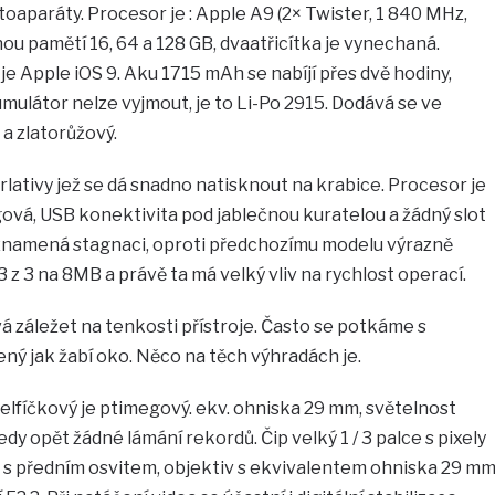
toaparáty. Procesor je : Apple A9 (2× Twister, 1 840 MHz,
u pamětí 16, 64 a 128 GB, dvaatřicítka je vynechaná.
 Apple iOS 9. Aku 1715 mAh se nabíjí přes dvě hodiny,
mulátor nelze vyjmout, je to Li-Po 2915. Dodává se ve
 a zlatorůžový.
lativy jež se dá snadno natisknout na krabice. Procesor je
ová, USB konektivita pod jablečnou kuratelou a žádný slot
znamená stagnaci, oproti předchozímu modelu výrazně
 z 3 na 8MB a právě ta má velký vliv na rychlost operací.
dává záležet na tenkosti přístroje. Často se potkáme s
ený jak žabí oko. Něco na těch výhradách je.
selfíčkový je ptimegový. ekv. ohniska 29 mm, světelnost
edy opět žádné lámání rekordů. Čip velký 1 / 3 palce s pixely
 s předním osvitem, objektiv s ekvivalentem ohniska 29 m