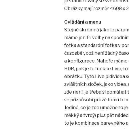
je stabilizovaný se světelností 
Obrázky mají rozměr 4608 x 259
Ovládání a menu
Stejně skromná jako je parame
máme jen tři volby na spodní
fotka a standardní fotka v pom
časosběr, což není žádný časo
a konfigurace. Nahoře máme ov
HDR, pak je tu funkce Live, t
obrázku. Tyto Live pidividea se
zvláštních složek, jako videa
zde není, je třeba si pomáhat 
se přizpůsobí právě tomu to m
Jediné, co je zde umožněno je a
měkký a tvrdý) plus pět nádechů
to je kombinace barevného a 