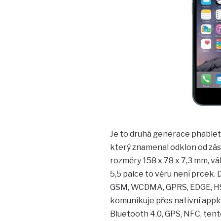
Je to druhá generace phabletu
který znamenal odklon od zása
rozměry 158 x 78 x 7,3 mm, vá
5,5 palce to věru není prcek. D
GSM, WCDMA, GPRS, EDGE, HSP
komunikuje přes nativní applo
Bluetooth 4.0, GPS, NFC, tent