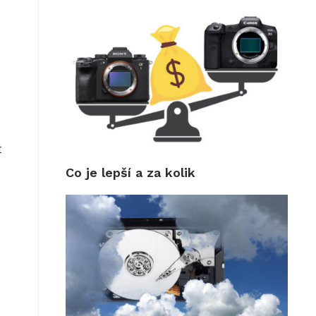
t
Co je lepší a za kolik