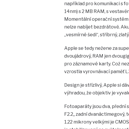
například pro komunikaci s fo
14nm) s 2 MB RAM, s vestavěno
Momentální operační systém je
nelze nabíjet bezdrátově. Aku
„vesmírné šedi“, stříbrný, zlatý
Apple se tedy nežene za super
dvoujádrový, RAM jen dvougig
pro záznamové karty. Což ne
vzrostla vyrovnávací paměť L3
Design je střízlivý, Apple si 
výhradou, že objektiv je vyval
Fotoaparáty jsou dva, přední 
F2.2,, zadní dvanáctimegový, t
1.22 mikrony velkými je CMOS