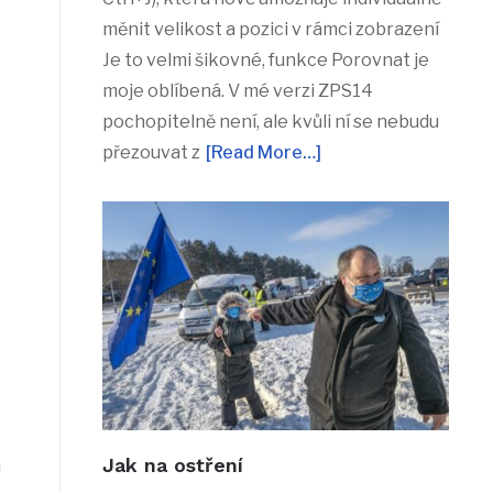
měnit velikost a pozici v rámci zobrazení
Je to velmi šikovné, funkce Porovnat je
moje oblíbená. V mé verzi ZPS14
pochopitelně není, ale kvůli ní se nebudu
přezouvat z
[Read More…]
Jak na ostření
m