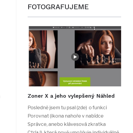
FOTOGRAFUJEME
Zoner X a jeho vylepšený Náhled
u
Posledně jsem tu psal (zde) o funkci
Porovnat (ikona nahoře v nabídce
Správce, anebo klávesová zkratka
Ctrl+J), která nově umožňuje individuálně