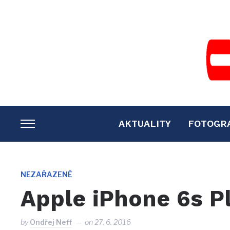
AKTUALITY
FOTOGR
TOGGLE
SIDEBAR
&
NAVIGATION
NEZAŘAZENÉ
Apple iPhone 6s P
by
Ondřej Neff
on
27. 6. 2016