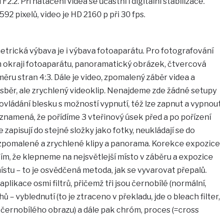
F2.2. Při natáčení videa se účastní i digitální stabilizace.
2 pixelů, video je HD 2160 p při 30 fps.
trická výbava je i výbava fotoaparátu. Pro fotografování
m okraji fotoaparátu, panoramatický obrázek, čtvercová
ěru stran 4:3. Dále je video, zpomalený záběr videa a
sběr, ale zrychlený videoklip. Nenajdeme zde žádné setupy
ládání blesku s možností vypnutí, též lze zapnut a vypnou
o znamená, že pořídíme 3 vteřinový úsek před a po pořízení
 zapisují do stejné složky jako fotky, neukládají se do
, zpomalené a zrychlené klipy a panorama. Korekce expozice
tím, že klepneme na nejsvětlejší místo v záběru a expozice
ístu – to je osvědčená metoda, jak se vyvarovat přepalů.
plikace osmi filtrů, přičemž tři jsou černobílé (normální,
 – vyblednutí (to je ztraceno v překladu, jde o bleach filter,
černobílého obrazu) a dále pak chróm, proces (=cross