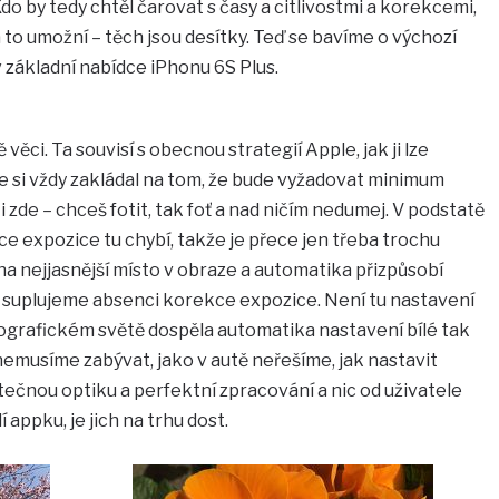
Kdo by tedy chtěl čarovat s časy a citlivostmi a korekcemi,
á to umožní – těch jsou desítky. Teď se bavíme o výchozí
v základní nabídce iPhonu 6S Plus.
ěci. Ta souvisí s obecnou strategií Apple, jak ji lze
e si vždy zakládal na tom, že bude vyžadovat minimum
i zde – chceš fotit, tak foť a nad ničím nedumej. V podstatě
ce expozice tu chybí, takže je přece jen třeba trochu
na nejjasnější místo v obraze a automatika přizpůsobí
m suplujeme absenci korekce expozice. Není tu nastavení
tografickém světě dospěla automatika nastavení bílé tak
emusíme zabývat, jako v autě neřešíme, jak nastavit
tečnou optiku a perfektní zpracování a nic od uživatele
í appku, je jich na trhu dost.