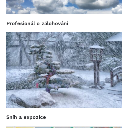
Profesionál o zálohování
Sníh a expozice