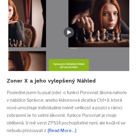
Zoner X a jeho vylepšený Náhled
Posledně jsem tu psal (zde) o funkci Porovnat (ikona nahoře
v nabídce Správce, anebo klávesová zkratka Ctrl+J), která
nově umožňuje individuálně měnit velikost a pozici v rámci
zobrazení Je to velmi šikovné, funkce Porovnat je moje
oblíbená. V mé verzi ZPS14 pochopitelně není, ale kvůli ní se
nebudu přezouvat z
[Read More…]