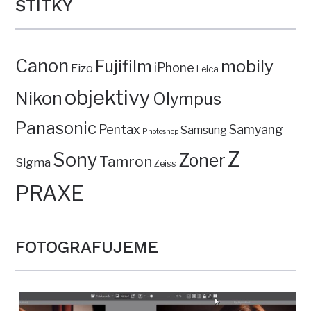
ŠTÍTKY
Canon
mobily
Fujifilm
iPhone
Eizo
Leica
objektivy
Nikon
Olympus
Panasonic
Pentax
Samyang
Samsung
Photoshop
Z
Sony
Zoner
Tamron
Sigma
Zeiss
PRAXE
FOTOGRAFUJEME