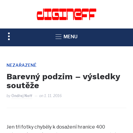
TOGGLE
MENU
SIDEBAR
&
NAVIGATION
NEZAŘAZENÉ
Barevný podzim – výsledky
soutěže
by
Ondřej Neff
on
1. 11. 2016
Jen tři fotky chyběly k dosažení hranice 400