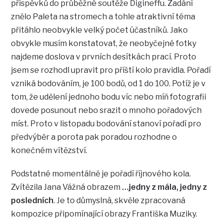
příspěvků do průběžné soutěže Digineffu. Zadání
znělo Paleta na stromech a tohle atraktivní téma
přitáhlo neobvykle velký počet účastníků. Jako
obvykle musím konstatovat, že neobyčejné fotky
najdeme doslova v prvních desítkách prací. Proto
jsem se rozhodl upravit pro příští kolo pravidla. Pořadí
vzniká bodováním, je 100 bodů, od 1 do 100. Potíž je v
tom, že udělení jednoho bodu víc nebo míň fotografii
dovede posunout nebo srazit o mnoho pořadových
míst. Proto v listopadu bodování stanoví pořadí pro
předvýběr a porota pak poradou rozhodne o
konečném vítězství.
Podstatné momentálně je pořadí říjnového kola.
Zvítězila Jana Vážná obrazem
…jedny z mála, jedny z
posledních
. Je to důmyslná, skvěle zpracovaná
kompozice připomínající obrazy Františka Muziky.