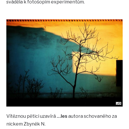
sváděla k fotošopím experimentům.
Vítěznou pětici uzavírá
…les
autora schovaného za
nickem Zbyněk N.