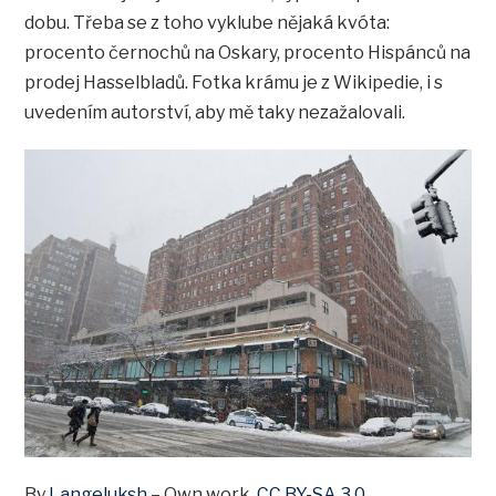
dobu. Třeba se z toho vyklube nějaká kvóta:
procento černochů na Oskary, procento Hispánců na
prodej Hasselbladů. Fotka krámu je z Wikipedie, i s
uvedením autorství, aby mě taky nezažalovali.
By
Langeluksh
–
Own work
,
CC BY-SA 3.0
,