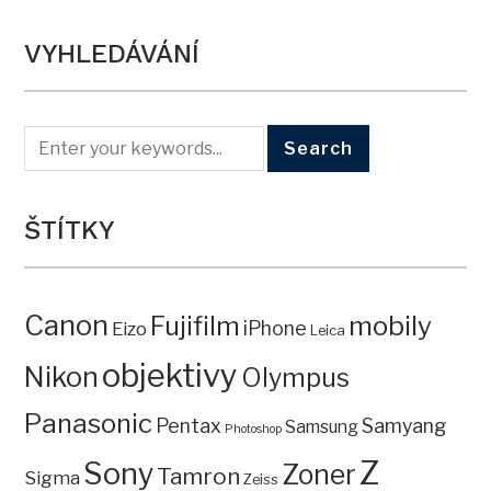
VYHLEDÁVÁNÍ
ŠTÍTKY
Canon
mobily
Fujifilm
iPhone
Eizo
Leica
objektivy
Nikon
Olympus
Panasonic
Pentax
Samyang
Samsung
Photoshop
Z
Sony
Zoner
Tamron
Sigma
Zeiss