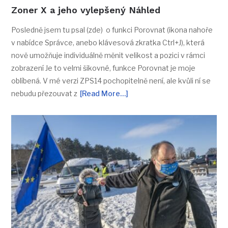
Zoner X a jeho vylepšený Náhled
Posledně jsem tu psal (zde) o funkci Porovnat (ikona nahoře
v nabídce Správce, anebo klávesová zkratka Ctrl+J), která
nově umožňuje individuálně měnit velikost a pozici v rámci
zobrazení Je to velmi šikovné, funkce Porovnat je moje
oblíbená. V mé verzi ZPS14 pochopitelně není, ale kvůli ní se
nebudu přezouvat z
[Read More…]