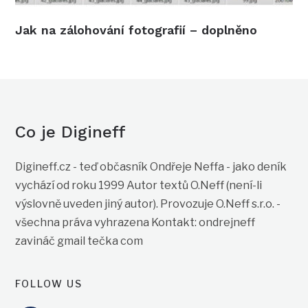
Jak na zálohování fotografií – doplněno
Co je Digineff
Digineff.cz - teď občasník Ondřeje Neffa - jako deník
vychází od roku 1999 Autor textů O.Neff (není-li
výslovně uveden jiný autor). Provozuje O.Neff s.r.o. -
všechna práva vyhrazena Kontakt: ondrejneff
zavináč gmail tečka com
FOLLOW US