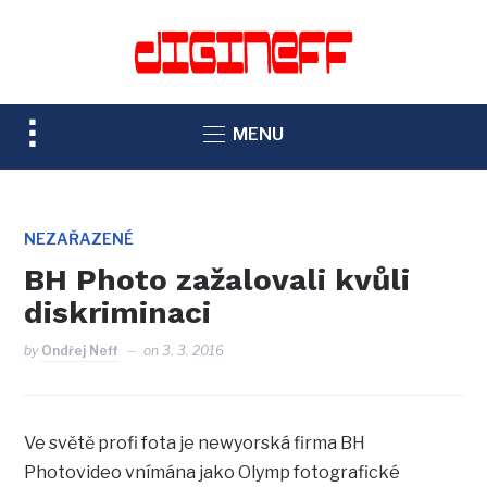
TOGGLE
MENU
SIDEBAR
&
NAVIGATION
NEZAŘAZENÉ
BH Photo zažalovali kvůli
diskriminaci
by
Ondřej Neff
on
3. 3. 2016
Ve světě profi fota je newyorská firma BH
Photovideo vnímána jako Olymp fotografické