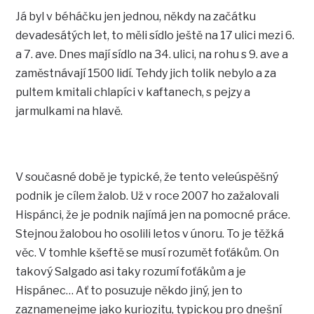
Já byl v béháčku jen jednou, někdy na začátku
devadesátých let, to měli sídlo ještě na 17 ulici mezi 6.
a 7. ave. Dnes mají sídlo na 34. ulici, na rohu s 9. ave a
zaměstnávají 1500 lidí. Tehdy jich tolik nebylo a za
pultem kmitali chlapíci v kaftanech, s pejzy a
jarmulkami na hlavě.
V současné době je typické, že tento veleúspěšný
podnik je cílem žalob. Už v roce 2007 ho zažalovali
Hispánci, že je podnik najímá jen na pomocné práce.
Stejnou žalobou ho osolili letos v únoru. To je těžká
věc. V tomhle kšeftě se musí rozumět foťákům. On
takový Salgado asi taky rozumí foťákům a je
Hispánec… Ať to posuzuje někdo jiný, jen to
zaznamenejme jako kuriozitu, typickou pro dnešní