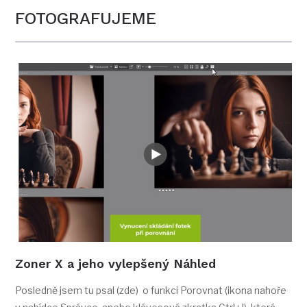
FOTOGRAFUJEME
Zoner X a jeho vylepšený Náhled
Posledně jsem tu psal (zde) o funkci Porovnat (ikona nahoře