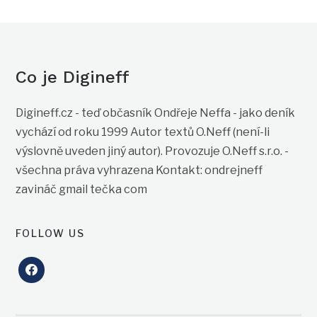
Co je Digineff
Digineff.cz - teď občasník Ondřeje Neffa - jako deník
vychází od roku 1999 Autor textů O.Neff (není-li
výslovně uveden jiný autor). Provozuje O.Neff s.r.o. -
všechna práva vyhrazena Kontakt: ondrejneff
zavináč gmail tečka com
FOLLOW US
facebook