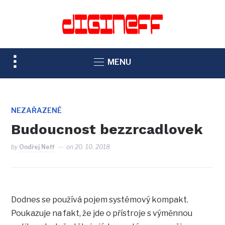
TOGGLE
MENU
SIDEBAR
&
NAVIGATION
NEZAŘAZENÉ
Budoucnost bezzrcadlovek
by
Ondřej Neff
on
20. 10. 2018
Dodnes se používá pojem systémový kompakt.
Poukazuje na fakt, že jde o přístroje s výměnnou