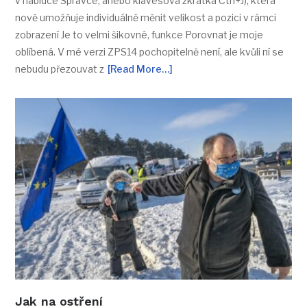
v nabídce Správce, anebo klávesová zkratka Ctrl+J), která
nově umožňuje individuálně měnit velikost a pozici v rámci
zobrazení Je to velmi šikovné, funkce Porovnat je moje
oblíbená. V mé verzi ZPS14 pochopitelně není, ale kvůli ní se
nebudu přezouvat z
[Read More…]
Jak na ostření