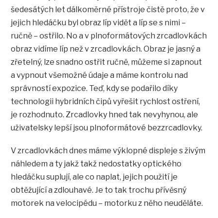
šedesátých let dálkoměrné přístroje čistě proto, že v
jejich hledáčku byl obraz líp vidět a líp se s nimi –
ručně – ostřilo. No a v plnoformátových zrcadlovkách
obraz vidíme líp než v zrcadlovkách. Obraz je jasný a
zřetelný, lze snadno ostřit ručně, můžeme si zapnout
a vypnout všemožné údaje a máme kontrolu nad
správností expozice. Teď, kdy se podařilo díky
technologii hybridních čipů vyřešit rychlost ostření,
je rozhodnuto. Zrcadlovky hned tak nevyhynou, ale
uživatelsky lepší jsou plnoformátové bezzrcadlovky.
V zrcadlovkách dnes máme výklopné displeje s živým
náhledem a ty jakž takž nedostatky optického
hledáčku suplují, ale co naplat, jejich použití je
obtěžující a zdlouhavé. Je to tak trochu přívěsný
motorek na velocipédu – motorku z něho neuděláte.