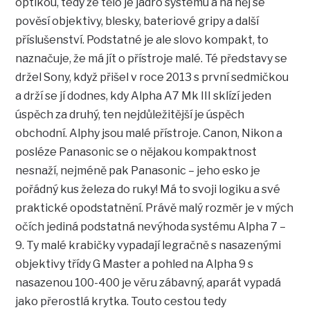
optikou, tedy že tělo je jádro systému a na něj se
pověsí objektivy, blesky, bateriové gripy a další
příslušenství. Podstatné je ale slovo kompakt, to
naznačuje, že má jít o přístroje malé. Té představy se
držel Sony, když přišel v roce 2013 s první sedmičkou
a drží se jí dodnes, kdy Alpha A7 Mk III sklízí jeden
úspěch za druhý, ten nejdůležitější je úspěch
obchodní. Alphy jsou malé přístroje. Canon, Nikon a
posléze Panasonic se o nějakou kompaktnost
nesnaží, nejméně pak Panasonic – jeho esko je
pořádný kus železa do ruky! Má to svoji logiku a své
praktické opodstatnění. Právě malý rozměr je v mých
očích jediná podstatná nevýhoda systému Alpha 7 –
9. Ty malé krabičky vypadají legračně s nasazenými
objektivy třídy G Master a pohled na Alpha 9 s
nasazenou 100-400 je věru zábavný, aparát vypadá
jako přerostlá krytka. Touto cestou tedy