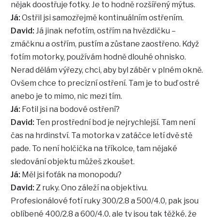
nějak doostřuje fotky. Je to hodně rozšířený mýtus.
Já:
Ostřil jsi samozřejmě kontinuálním ostřením.
David:
Já jinak nefotím, ostřím na hvězdičku –
zmáčknu a ostřím, pustím a zůstane zaostřeno. Když
fotím motorky, používám hodně dlouhé ohnisko.
Nerad dělám výřezy, chci, aby byl záběr v plném okně.
Ovšem chce to precizní ostření. Tam je to buď ostré
anebo je to mimo, nic mezi tím.
Já:
Fotil jsi na bodové ostření?
David:
Ten prostřední bod je nejrychlejší. Tam není
čas na hrdinství. Ta motorka v zatáčce letí dvě stě
pade. To není holčička na tříkolce, tam nějaké
sledování objektu můžeš zkoušet.
Já:
Měl jsi foťák na monopodu?
David:
Z ruky. Ono záleží na objektivu.
Profesionálové fotí ruky 300/2.8 a 500/4.0, pak jsou
oblíbené 400/2.8 a 600/4.0, ale ty jsou tak těžké, že