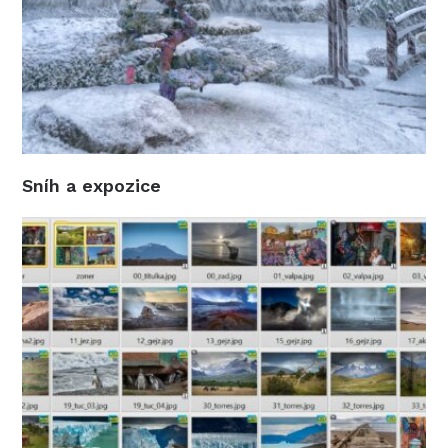
Sníh a expozice