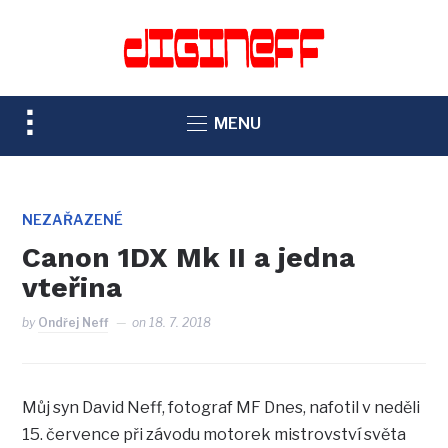
TOGGLE
MENU
SIDEBAR
&
NAVIGATION
NEZAŘAZENÉ
Canon 1DX Mk II a jedna
vteřina
by
Ondřej Neff
on
18. 7. 2018
Můj syn David Neff, fotograf MF Dnes, nafotil v neděli
15. července při závodu motorek mistrovství světa