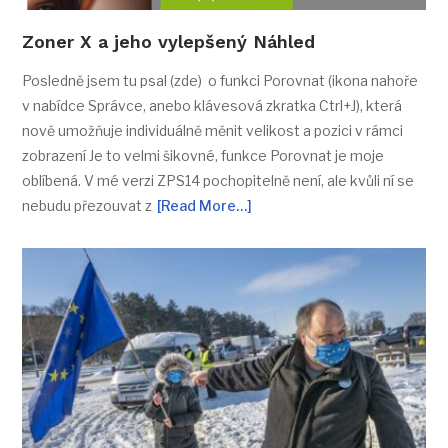
Zoner X a jeho vylepšený Náhled
Posledně jsem tu psal (zde) o funkci Porovnat (ikona nahoře
v nabídce Správce, anebo klávesová zkratka Ctrl+J), která
nově umožňuje individuálně měnit velikost a pozici v rámci
zobrazení Je to velmi šikovné, funkce Porovnat je moje
oblíbená. V mé verzi ZPS14 pochopitelně není, ale kvůli ní se
nebudu přezouvat z
[Read More…]