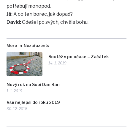
potřebují monopod.
Já:
A co ten borec, jak dopad?
David:
Odešel po svých, chvála bohu.
More in Nezařazené:
Soutěž v poločase – Začátek
14. 1. 2019
Nový rok na Suoi Dan Ban
1. 1. 2019
Vše nejlepší do roku 2019
30. 12. 2018