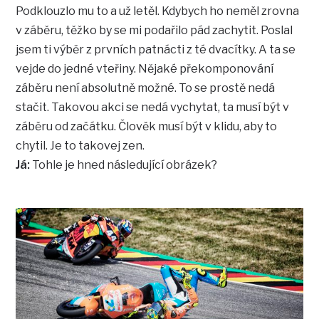
Podklouzlo mu to a už letěl. Kdybych ho neměl zrovna
v záběru, těžko by se mi podařilo pád zachytit. Poslal
jsem ti výběr z prvních patnácti z té dvacítky. A ta se
vejde do jedné vteřiny. Nějaké překomponování
záběru není absolutně možné. To se prostě nedá
stačit. Takovou akci se nedá vychytat, ta musí být v
záběru od začátku. Člověk musí být v klidu, aby to
chytil. Je to takovej zen.
Já:
Tohle je hned následující obrázek?