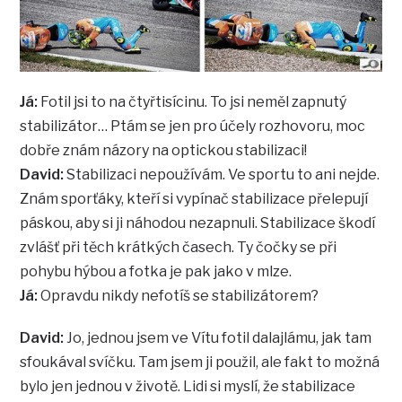
Já:
Fotil jsi to na čtyřtisícinu. To jsi neměl zapnutý
stabilizátor… Ptám se jen pro účely rozhovoru, moc
dobře znám názory na optickou stabilizaci!
David:
Stabilizaci nepoužívám. Ve sportu to ani nejde.
Znám sporťáky, kteří si vypínač stabilizace přelepují
páskou, aby si ji náhodou nezapnuli. Stabilizace škodí
zvlášť při těch krátkých časech. Ty čočky se při
pohybu hýbou a fotka je pak jako v mlze.
Já:
Opravdu nikdy nefotíš se stabilizátorem?
David:
Jo, jednou jsem ve Vítu fotil dalajlámu, jak tam
sfoukával svíčku. Tam jsem ji použil, ale fakt to možná
bylo jen jednou v životě. Lidi si myslí, že stabilizace