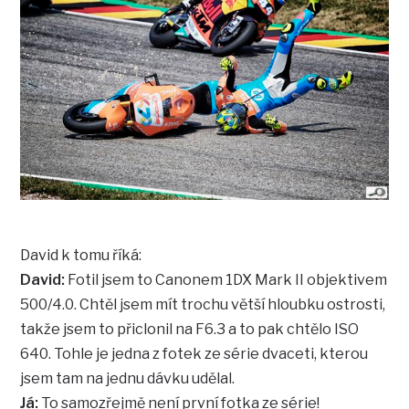
David k tomu říká:
David:
Fotil jsem to Canonem 1DX Mark II objektivem
500/4.0. Chtěl jsem mít trochu větší hloubku ostrosti,
takže jsem to přiclonil na F6.3 a to pak chtělo ISO
640. Tohle je jedna z fotek ze série dvaceti, kterou
jsem tam na jednu dávku udělal.
Já:
To samozřejmě není první fotka ze série!