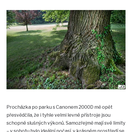
Procházka po parku s Canonem 2000D mě opět
přesvědčila, že i tyhle velmi levné přístroje jsou
schopné slušných výkonů. Samozřejmě mají své limity
– v sobotu bylo ideální počasí, v krásném prostředí se