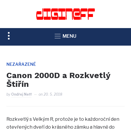
TOGGLE
MENU
SIDEBAR
&
NAVIGATION
NEZAŘAZENÉ
Canon 2000D a Rozkvetlý
Štiřín
by
Ondřej Neff
on
20. 5. 2018
Rozkvetlý s Velkým R, protože je to každoroční den
otevřených dveří do krásného zámku a hlavně do