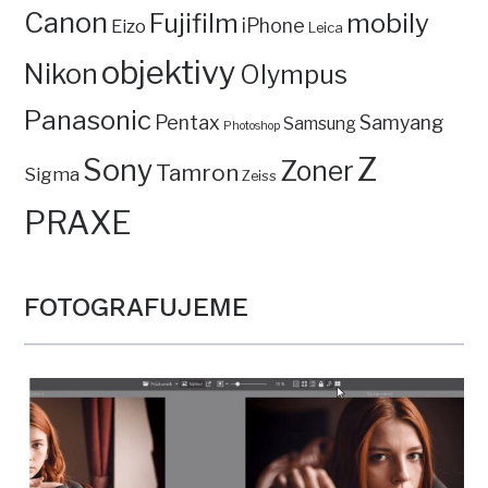
Canon
mobily
Fujifilm
iPhone
Eizo
Leica
objektivy
Nikon
Olympus
Panasonic
Pentax
Samyang
Samsung
Photoshop
Z
Sony
Zoner
Tamron
Sigma
Zeiss
PRAXE
FOTOGRAFUJEME