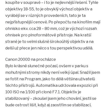
koupíte v soupravě – i to je nejlevnější řešení. Tyhle
objektivy 18-55, to je obvyklý výchozí objektiv a
vyrábějí se v různých provedeních, tato je ta
nejpřístupnější cenově. Po přepočtu na kinofilm mají
ohnisko ekv. cca 28 – 80 mm, což je výchozí rozsah
ohnisek pro plnoformátové přístroje. Na kratší
straně je to velmi slušně širokoúhlý objektiv a na
delší už přece jen něco s tou perspektivou udělá.
Canon 2000D na procházce
Bylo krásné slunečné počasí, ovšem v parku s
mohutnými stromy nikdy není velký úpal. Snažil jsem
se fotit na Program, jako to dělá většina uživatelů
těchto přístrojů. Automatika udržovala expozici při
100 ISO na 1/100 při cloně F7.1. Objektiv je
stabilizovaný – zkoušel jsem jeho chování, jestli se
bude ostrost lišit, když a) zaostřím se stabilizací,