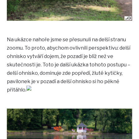
Na ukázce nahoře jsme se přesunuli na delší stranu
zoomu. To proto, abychom ovlivnili perspektivu: delší
ohnisko vytváří dojem, že pozadí je blíž než ve
skutečnosti je. Toto je další ukázka tohoto postupu –
delší ohnisko, dominuje zde popředí, žluté kytičky,
pavilonek je v pozadí a delší ohnisko si ho pěkně
přitáhlo.