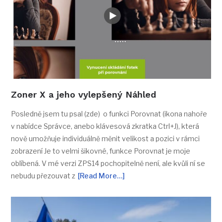
Zoner X a jeho vylepšený Náhled
Posledně jsem tu psal (zde) o funkci Porovnat (ikona nahoře
v nabídce Správce, anebo klávesová zkratka Ctrl+J), která
nově umožňuje individuálně měnit velikost a pozici v rámci
zobrazení Je to velmi šikovné, funkce Porovnat je moje
oblíbená. V mé verzi ZPS14 pochopitelně není, ale kvůli ní se
nebudu přezouvat z
[Read More…]