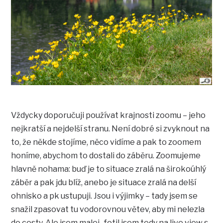
Vždycky doporučuji používat krajnosti zoomu – jeho
nejkratší a nejdelší stranu. Není dobré si zvyknout na
to, že někde stojíme, něco vidíme a pak to zoomem
honíme, abychom to dostali do záběru. Zoomujeme
hlavně nohama: buď je to situace zralá na širokoúhlý
záběr a pak jdu blíž, anebo je situace zralá na delší
ohnisko a pk ustupuji. Jsou i výjimky – tady jsem se
snažil zpasovat tu vodorovnou větev, aby mi nelezla
do cesty. Ale jsem malej , fotil jsem tedy na live view s