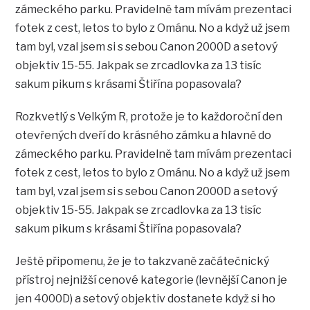
zámeckého parku. Pravidelně tam mívám prezentaci
fotek z cest, letos to bylo z Ománu. No a když už jsem
tam byl, vzal jsem si s sebou Canon 2000D a setový
objektiv 15-55. Jakpak se zrcadlovka za 13 tisíc
sakum pikum s krásami Štiřína popasovala?
Rozkvetlý s Velkým R, protože je to každoroční den
otevřených dveří do krásného zámku a hlavně do
zámeckého parku. Pravidelně tam mívám prezentaci
fotek z cest, letos to bylo z Ománu. No a když už jsem
tam byl, vzal jsem si s sebou Canon 2000D a setový
objektiv 15-55. Jakpak se zrcadlovka za 13 tisíc
sakum pikum s krásami Štiřína popasovala?
Ještě připomenu, že je to takzvaně začátečnický
přístroj nejnižší cenové kategorie (levnější Canon je
jen 4000D) a setový objektiv dostanete když si ho