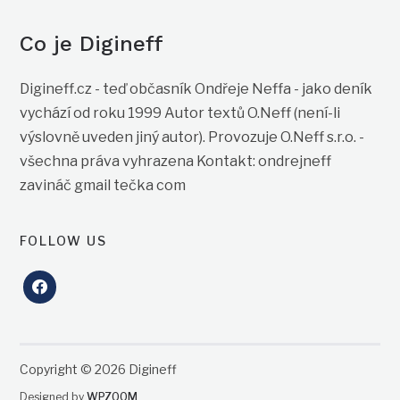
Co je Digineff
Digineff.cz - teď občasník Ondřeje Neffa - jako deník
vychází od roku 1999 Autor textů O.Neff (není-li
výslovně uveden jiný autor). Provozuje O.Neff s.r.o. -
všechna práva vyhrazena Kontakt: ondrejneff
zavináč gmail tečka com
FOLLOW US
facebook
Copyright © 2026 Digineff
Designed by
WPZOOM