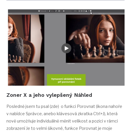
Zoner X a jeho vylepšený Náhled
Posledně jsem tu psal (zde) o funkci Porovnat (ikona nahoře
v nabídce Správce, anebo klávesová zkratka Ctrl+J), která
nově umožňuje individuálně měnit velikost a pozici v rámci
zobrazení Je to velmi šikovné, funkce Porovnat je moje