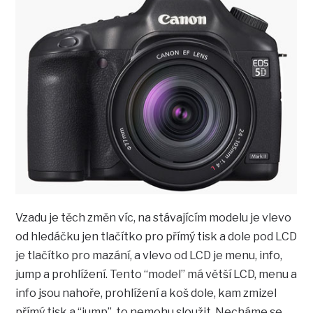
Vzadu je těch změn víc, na stávajícím modelu je vlevo
od hledáčku jen tlačítko pro přímý tisk a dole pod LCD
je tlačítko pro mazání, a vlevo od LCD je menu, info,
jump a prohlížení. Tento “model” má větší LCD, menu a
info jsou nahoře, prohlížení a koš dole, kam zmizel
přímý tisk a “jump”, to nemohu sloužit. Necháme se