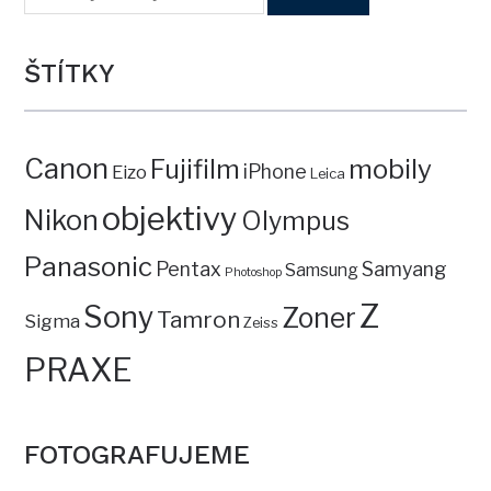
ŠTÍTKY
Canon
mobily
Fujifilm
iPhone
Eizo
Leica
objektivy
Nikon
Olympus
Panasonic
Pentax
Samyang
Samsung
Photoshop
Z
Sony
Zoner
Tamron
Sigma
Zeiss
PRAXE
FOTOGRAFUJEME