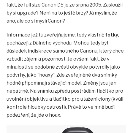
fakt, že full size Canon D5 je ze srpna 2005. Zasloužil
by si upgrade? Není na to ještě brzy? Já myslím, že
ano, ale co si myslí Canon?
Informace jež tu zveřejňujeme, tedy vlastně
fotky
,
pocházejí z Dálného východu. Mohou tedy být
důsledek indiskrece samotného Canonu, který chce
vzbudit zájem a pozornost. Je ovšem fakt, že v
minulosti se podobné zvěsti obvykle potvrdily jako
podvrhy, jako “hoaxy”. Zde zveřejněné dva snímky
hodně připomínají stávající model. Změny jsou jen
nepatrné. Na snímku zpředu postrádám tlačítko pro
uvolnění objektivu a tlačítko pro utažení clony (kvůli
kontrole hloubky ostrosti). Právě to ve mně budí
podezření, že jde o hoax.