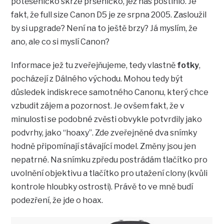
potěšeníčko skrze pršeníčko, jež nás postihlo. Je
fakt, že full size Canon D5 je ze srpna 2005. Zasloužil
by si upgrade? Není na to ještě brzy? Já myslím, že
ano, ale co si myslí Canon?
Informace jež tu zveřejňujeme, tedy vlastně
fotky
,
pocházejí z Dálného východu. Mohou tedy být
důsledek indiskrece samotného Canonu, který chce
vzbudit zájem a pozornost. Je ovšem fakt, že v
minulosti se podobné zvěsti obvykle potvrdily jako
podvrhy, jako “hoaxy”. Zde zveřejněné dva snímky
hodně připomínají stávající model. Změny jsou jen
nepatrné. Na snímku zpředu postrádám tlačítko pro
uvolnění objektivu a tlačítko pro utažení clony (kvůli
kontrole hloubky ostrosti). Právě to ve mně budí
podezření, že jde o hoax.