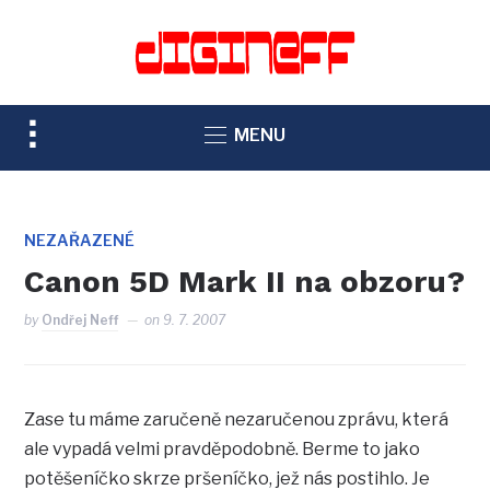
TOGGLE
MENU
SIDEBAR
&
NAVIGATION
NEZAŘAZENÉ
Canon 5D Mark II na obzoru?
by
Ondřej Neff
on
9. 7. 2007
Zase tu máme zaručeně nezaručenou zprávu, která
ale vypadá velmi pravděpodobně. Berme to jako
potěšeníčko skrze pršeníčko, jež nás postihlo. Je