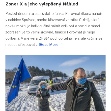
Zoner X a jeho vylepšený Náhled
Posledně jsem tu psal (zde) o funkci Porovnat (ikona nahoře
v nabídce Správce, anebo klávesová zkratka Ctrl+J), která
nově umožňuje individuálně měnit velikost a pozici v rámci
zobrazení Je to velmi šikovné, funkce Porovnat je moje
oblíbená. V mé verzi ZPS14 pochopitelně není, ale kvůli ní se
nebudu přezouvat z
[Read More…]