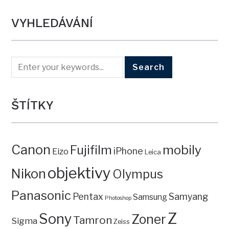
VYHLEDÁVÁNÍ
ŠTÍTKY
Canon
mobily
Fujifilm
iPhone
Eizo
Leica
objektivy
Nikon
Olympus
Panasonic
Pentax
Samyang
Samsung
Photoshop
Z
Sony
Zoner
Tamron
Sigma
Zeiss