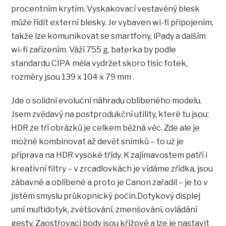
procentním krytím. Vyskakovací vestavěný blesk
může řídit externí blesky. Je vybaven wi-fi připojením,
takže lze komunikovat se smartfony, iPady a dalším
wi-fi zařízením. Váží 755 g, baterka by podle
standardu CIPA měla vydržet skoro tisíc fotek,
rozměry jsou 139 x 104 x 79 mm .
Jde o solidní evoluční náhradu oblíbeného modelu.
Jsem zvědavý na postprodukční utility, které tu jsou:
HDR ze tří obrázků je celkem běžná věc. Zde ale je
možné kombinovat až devět snímků – to už je
příprava na HDR vysoké třídy. K zajímavostem patří i
kreativní filtry – v zrcadlovkách je vídáme zřídka, jsou
zábavné a oblíbené a proto je Canon zařadil – je to v
jistém smyslu průkopnický počin.Dotykový displej
umí multidotyk, zvětšování, zmenšování, ovládání
gesty. Zaostřovací body jsou křížové a lze je nastavit