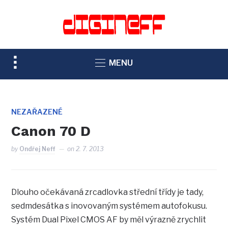
TOGGLE
MENU
SIDEBAR
&
NAVIGATION
NEZAŘAZENÉ
Canon 70 D
by
Ondřej Neff
on
2. 7. 2013
Dlouho očekávaná zrcadlovka střední třídy je tady,
sedmdesátka s inovovaným systémem autofokusu.
Systém Dual Pixel CMOS AF by měl výrazně zrychlit