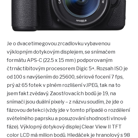
Je o dvacetimegovou zrcadlovku vybavenou
výklopným dotykovým displejem, se snímačem
formátu APS-C (22.5 x 15 mm ) podporovaným
čtrnáctibitovým procesorem Digic 5+. Rozsah ISO je
od 100 s navýšením do 25600, sériové focení 7 fps,
prý až 65 fotek v plném rozlišení vJPEG, tak na to
jsem fakt zvědavý. Zaostřovacích bodů je 19, na
snímači jsou duální pixely – z názvu soudím, že jde o
fázovou detekci (vždy jde v tomto případě o rozdělení
světelného paprsku a posuzování shodnosti vlnové
fáze). Výklopný dotykový displej Clear View II TFT
color LCD má milion bodů. Hledáček je hranolový s 98