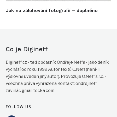
Jak na zálohování fotografií – doplněno
Co je Digineff
Digineff.cz - teď občasník Ondřeje Neffa - jako deník
vychází od roku 1999 Autor textů O.Neff (není-li
výslovně uveden jiný autor). Provozuje O.Neff s.r.o. -
všechna práva vyhrazena Kontakt: ondrejneff
zavináč gmail tečka com
FOLLOW US