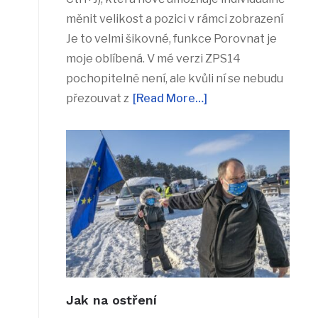
měnit velikost a pozici v rámci zobrazení
Je to velmi šikovné, funkce Porovnat je
moje oblíbená. V mé verzi ZPS14
pochopitelně není, ale kvůli ní se nebudu
přezouvat z
[Read More…]
Jak na ostření