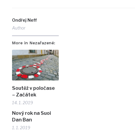
Ondřej Neff
Author
More in Nezařazené:
Soutěž v poločase
– Začátek
14. 1. 2019
Nový rok na Suoi
Dan Ban
1. 1. 2019