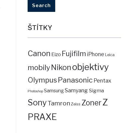
ŠTÍTKY
Canon
Fujifilm
iPhone
Eizo
Leica
objektivy
mobily
Nikon
Panasonic
Olympus
Pentax
Samyang
Sigma
Samsung
Photoshop
Z
Sony
Zoner
Tamron
Zeiss
PRAXE