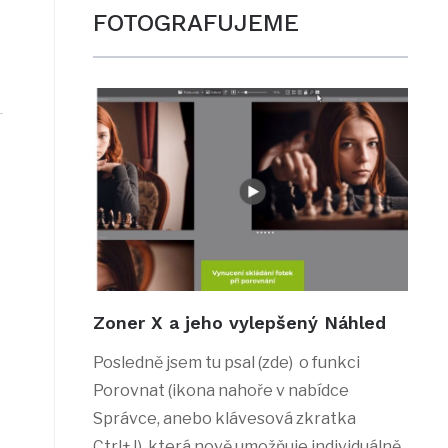
FOTOGRAFUJEME
Zoner X a jeho vylepšený Náhled
Posledně jsem tu psal (zde) o funkci
Porovnat (ikona nahoře v nabídce
Správce, anebo klávesová zkratka
Ctrl+J), která nově umožňuje individuálně