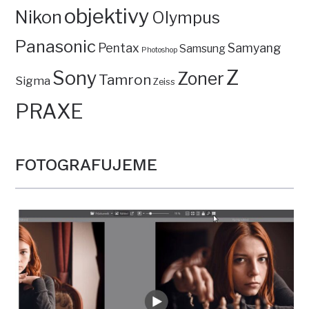
objektivy
Nikon
Olympus
Panasonic
Pentax
Samyang
Samsung
Photoshop
Z
Sony
Zoner
Tamron
Sigma
Zeiss
PRAXE
FOTOGRAFUJEME