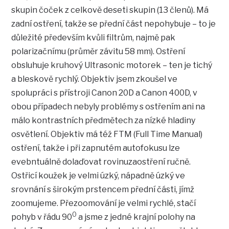
skupin čoček z celkově deseti skupin (13 členů). Má
zadní ostření, takže se přední část nepohybuje – to je
důležité především kvůli filtrům, najmě pak
polarizačnímu (průměr závitu 58 mm). Ostření
obsluhuje kruhový Ultrasonic motorek – ten je tichý
a bleskově rychlý. Objektiv jsem zkoušel ve
spolupráci s přístroji Canon 20D a Canon 400D, v
obou případech nebyly problémy s ostřením ani na
málo kontrastních předmětech za nízké hladiny
osvětlení. Objektiv má též FTM (Full Time Manual)
ostření, takže i při zapnutém autofokusu lze
evebntuálně dolaďovat rovinuzaostření ručně.
Ostřicí koužek je velmi úzký, nápadně úzký ve
srovnání s širokým prstencem přední části, jímž
zoomujeme. Přezoomování je velmi rychlé, stačí
0
pohyb v řádu 90
a jsme z jedné krajní polohy na