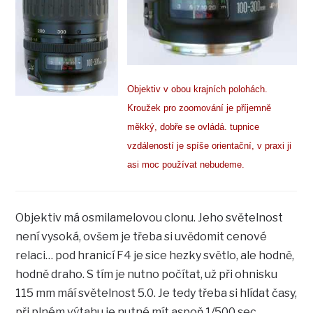
Objektiv v obou krajních polohách.
Kroužek pro zoomování je příjemně
měkký, dobře se ovládá. tupnice
vzdáleností je spíše orientační, v praxi ji
asi moc používat nebudeme.
Objektiv má osmilamelovou clonu. Jeho světelnost
není vysoká, ovšem je třeba si uvědomit cenové
relaci… pod hranicí F4 je sice hezky světlo, ale hodně,
hodně draho. S tím je nutno počítat, už při ohnisku
115 mm máí světelnost 5.0. Je tedy třeba si hlídat časy,
při plném výtahu je nutné mít aspoň 1/500 sec,