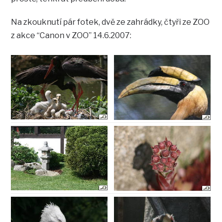
Na zkouknutí pár fotek, dvě ze zahrádky, čtyři ze ZOO
z akce “Canon v ZOO” 14.6.2007: