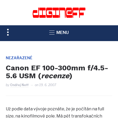
TOGGLE
MENU
SIDEBAR
&
NAVIGATION
NEZAŘAZENÉ
Canon EF 100-300mm f/4.5-
5.6 USM (
recenze
)
by
Ondřej Neff
on
19. 6. 2007
Už podle data vývoje poznáte, že je počítán na full
size, na kinofilmové pole. Má pět transfokačních