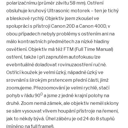
polarizačnímu (průměr závitu 58 mm). Ostření
obsluhuje kruhový Ultrasonic motorek – ten je tichý
a bleskově rychlý. Objektiv jsem zkoušel ve
spolupráci s přístroji Canon 20D a Canon 400D, v
obou případech nebyly problémy s ostřením ani na
málo kontrastních předmětech za nízké hladiny
osvětlení. Objektiv má též FTM (Full Time Manual)
ostření, takže i při zapnutém autofokusu lze
evebntuálně dolaďovat rovinuzaostření ručně.
Ostřicí koužek je velmi úzký, nápadně úzký ve
srovnání s širokým prstencem přední části, jímž
zoomujeme. Přezoomování je velmi rychlé, stačí
0
pohyb v řádu 90
a jsme z jedné krajní polohy na
druhé. Zoom nemá zámek, ale objektiv neměl sklony
se sám vysouvat vlivem houpání přístroje na řemeni,
jak to někdy bývá. Úhel záběru je od 24 do 8 stupňů
(míněno na full frame!).