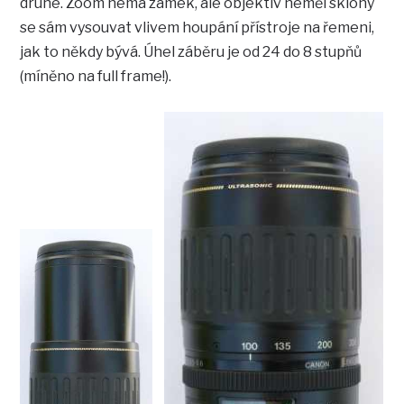
druhé. Zoom nemá zámek, ale objektiv neměl sklony
se sám vysouvat vlivem houpání přístroje na řemeni,
jak to někdy bývá. Úhel záběru je od 24 do 8 stupňů
(míněno na full frame!).