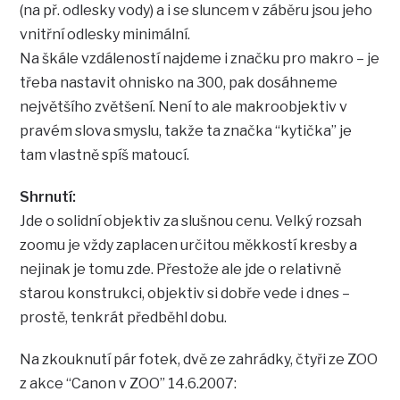
(na př. odlesky vody) a i se sluncem v záběru jsou jeho
vnitřní odlesky minimální.
Na škále vzdáleností najdeme i značku pro makro – je
třeba nastavit ohnisko na 300, pak dosáhneme
největšího zvětšení. Není to ale makroobjektiv v
pravém slova smyslu, takže ta značka “kytička” je
tam vlastně spíš matoucí.
Shrnutí:
Jde o solidní objektiv za slušnou cenu. Velký rozsah
zoomu je vždy zaplacen určitou měkkostí kresby a
nejinak je tomu zde. Přestože ale jde o relativně
starou konstrukci, objektiv si dobře vede i dnes –
prostě, tenkrát předběhl dobu.
Na zkouknutí pár fotek, dvě ze zahrádky, čtyři ze ZOO
z akce “Canon v ZOO” 14.6.2007: