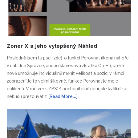
Zoner X a jeho vylepšený Náhled
Posledně jsem tu psal (zde) o funkci Porovnat (ikona nahoře
v nabídce Správce, anebo klávesová zkratka Ctrl+J), která
nově umožňuje individuálně měnit velikost a pozici v rámci
zobrazení Je to velmi šikovné, funkce Porovnat je moje
oblíbená. V mé verzi ZPS14 pochopitelně není, ale kvůli ní se
nebudu přezouvat z
[Read More…]