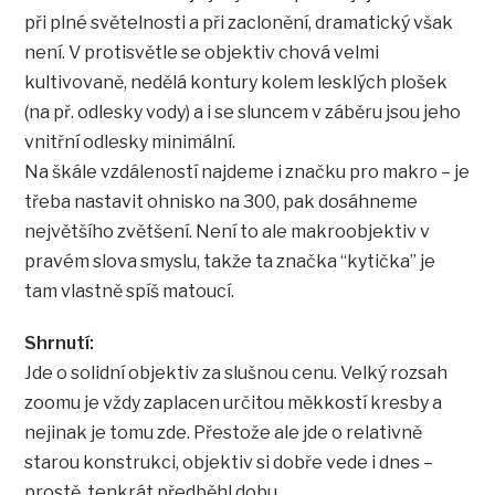
při plné světelnosti a při zaclonění, dramatický však
není. V protisvětle se objektiv chová velmi
kultivovaně, nedělá kontury kolem lesklých plošek
(na př. odlesky vody) a i se sluncem v záběru jsou jeho
vnitřní odlesky minimální.
Na škále vzdáleností najdeme i značku pro makro – je
třeba nastavit ohnisko na 300, pak dosáhneme
největšího zvětšení. Není to ale makroobjektiv v
pravém slova smyslu, takže ta značka “kytička” je
tam vlastně spíš matoucí.
Shrnutí:
Jde o solidní objektiv za slušnou cenu. Velký rozsah
zoomu je vždy zaplacen určitou měkkostí kresby a
nejinak je tomu zde. Přestože ale jde o relativně
starou konstrukci, objektiv si dobře vede i dnes –
prostě, tenkrát předběhl dobu.