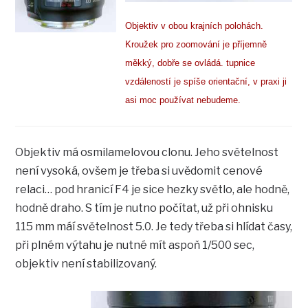
Objektiv v obou krajních polohách.
Kroužek pro zoomování je příjemně
měkký, dobře se ovládá. tupnice
vzdáleností je spíše orientační, v praxi ji
asi moc používat nebudeme.
Objektiv má osmilamelovou clonu. Jeho světelnost
není vysoká, ovšem je třeba si uvědomit cenové
relaci… pod hranicí F4 je sice hezky světlo, ale hodně,
hodně draho. S tím je nutno počítat, už při ohnisku
115 mm máí světelnost 5.0. Je tedy třeba si hlídat časy,
při plném výtahu je nutné mít aspoň 1/500 sec,
objektiv není stabilizovaný.