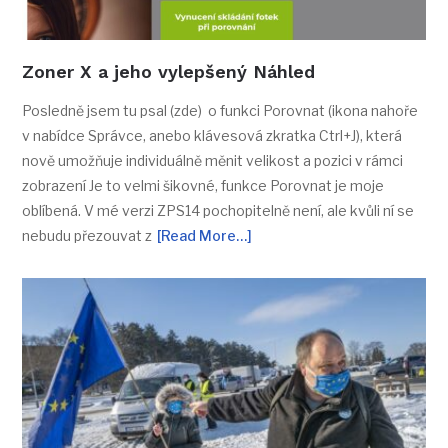
Zoner X a jeho vylepšený Náhled
Posledně jsem tu psal (zde) o funkci Porovnat (ikona nahoře
v nabídce Správce, anebo klávesová zkratka Ctrl+J), která
nově umožňuje individuálně měnit velikost a pozici v rámci
zobrazení Je to velmi šikovné, funkce Porovnat je moje
oblíbená. V mé verzi ZPS14 pochopitelně není, ale kvůli ní se
nebudu přezouvat z
[Read More…]