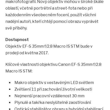
makrofotografií. Nový objektiv mohou v široké škále
oblastí, včetně portrétní a street-fota nebo při
každodenním všeobecném focení, použít všichni
nadějní autoři, kteří chtějí pomocí obrazu vyprávět
své příběhy.
Dostupnost
Objektiv EF-S 35mm f/2.8 Macro IS STM bude v
prodeji od května 2017.
Klíčové vlastnosti objektivu Canon EF-S 35mm f/2.8
Macro IS STM:
Makro objektiv s vestavěným LED světlem
Zvětšení 1:1 při zachování životní velikosti
Nejmenší pracovní vzdálenost 30 mm
Plynulé a takřka neslyšitelné zaostřování
Optický stabilizátor obrazu s hybridní stabilizací