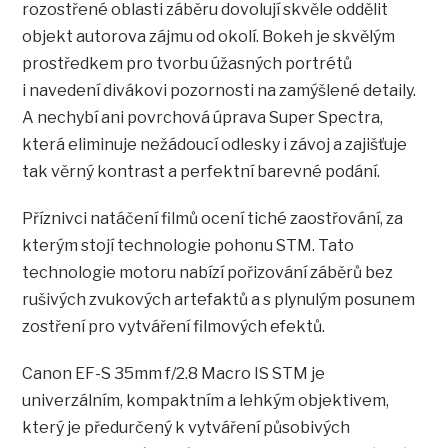
rozostřené oblasti záběru dovolují skvěle oddělit
objekt autorova zájmu od okolí. Bokeh je skvělým
prostředkem pro tvorbu úžasných portrétů
i navedení divákovi pozornosti na zamýšlené detaily.
A nechybí ani povrchová úprava Super Spectra,
která eliminuje nežádoucí odlesky i závoj a zajišťuje
tak věrný kontrast a perfektní barevné podání.
Příznivci natáčení filmů ocení tiché zaostřování, za
kterým stojí technologie pohonu STM. Tato
technologie motoru nabízí pořizování záběrů bez
rušivých zvukových artefaktů a s plynulým posunem
zostření pro vytváření filmových efektů.
Canon EF-S 35mm f/2.8 Macro IS STM je
univerzálním, kompaktním a lehkým objektivem,
který je předurčený k vytváření působivých