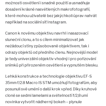
možnosti osvětlení i snadné použití a usnadňuje
dosažení krásně nasvětlených makrofotografií,
které mohou uživatelé bez jakýchkoli úprav nahrát
například na sociální síť Instagram.
Canon k novému objektivu navrhl i nasazovací
sluneční clonu, a to s cílem minimalizovat jak
nežádoucí stíny způsobované objektivem, tak i
odrazy objektů od předního členu. Nejnovější model
je tedy univerzální objektiv vhodný i pro pořizování
snímků při přirozeném osvětlení a vypnutém blesku.
Lehká konstrukce a technologie objektivu EF-S
35mm f/2.8 Macro IS STM umožňují fotografům, aby
posunuli své umění o další krok vpřed. Díky kruhové
cloně se sedmi lamelami a světelností f/2,8 umí
novinka vytvořit nádherný bokeh – plynule