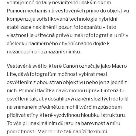
velmi jemné detaily neviditelné lidským okem.
Pomocí mechanismů vestavěných přímo do objektivu
kompenzuje sofistikovaná technologie hybridní
stabilizace naklánění i posun fotoaparátu – tato
vlastnost je užitečná právě u makrofotografie, u níž v
důsledku nadměrného chvění snadno dojde k
nežádoucímu rozmazání snímku.
Vestavěné světlo, které Canon označuje jako Macro
Lite, dává fotografům možnost vybírat mezi
osvětlením z obou stran objektivu nebo jen z jedné z
nich. Pomocí tlačítka navíc mohou upravit intenzitu
osvětlení tak, aby dosáhli zvýraznění složitých detailů
na snímaném předmětu a mohli tvůrčím způsobem
přidávat stíny, které vyzdvihnou hloubku i strukturu.
To vše při maximálním důrazu na barevnost a míru
podrobnosti. Macro Lite tak nabízí flexibilní