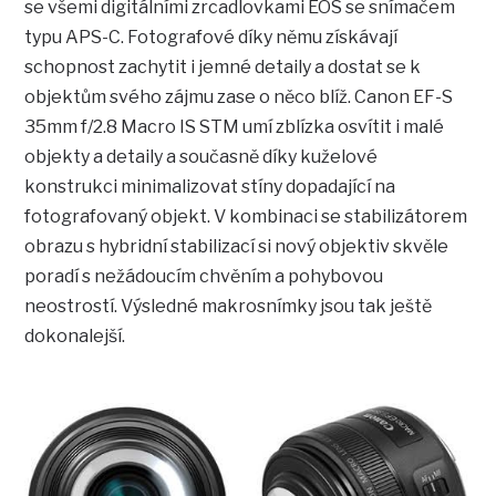
se všemi digitálními zrcadlovkami EOS se snímačem
typu APS-C. Fotografové díky němu získávají
schopnost zachytit i jemné detaily a dostat se k
objektům svého zájmu zase o něco blíž. Canon EF-S
35mm f/2.8 Macro IS STM umí zblízka osvítit i malé
objekty a detaily a současně díky kuželové
konstrukci minimalizovat stíny dopadající na
fotografovaný objekt. V kombinaci se stabilizátorem
obrazu s hybridní stabilizací si nový objektiv skvěle
poradí s nežádoucím chvěním a pohybovou
neostrostí. Výsledné makrosnímky jsou tak ještě
dokonalejší.