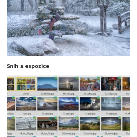
Sníh a expozice