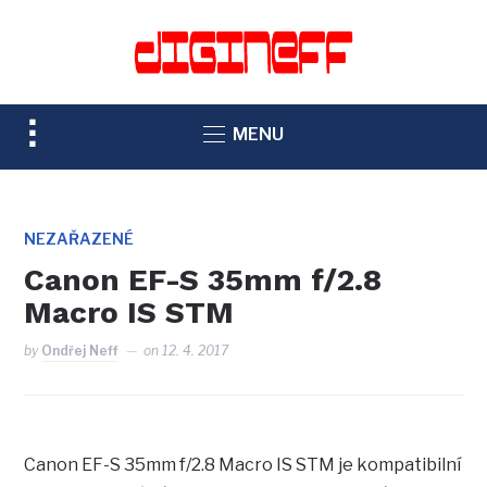
TOGGLE
MENU
SIDEBAR
&
NAVIGATION
NEZAŘAZENÉ
Canon EF-S 35mm f/2.8
Macro IS STM
by
Ondřej Neff
on
12. 4. 2017
Canon EF-S 35mm f/2.8 Macro IS STM je kompatibilní