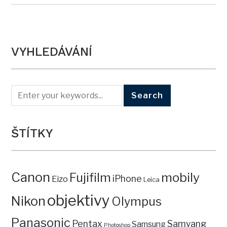
VYHLEDÁVÁNÍ
ŠTÍTKY
Canon
mobily
Fujifilm
iPhone
Eizo
Leica
objektivy
Nikon
Olympus
Panasonic
Pentax
Samyang
Samsung
Photoshop