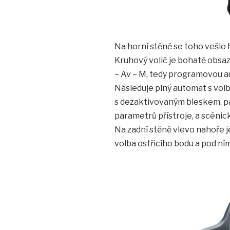
Na horní stěně se toho vešlo ho
Kruhový volič je bohatě obsaz
– Av – M, tedy programovou au
Následuje plný automat s vol
s dezaktivovaným bleskem, pa
parametrů přístroje, a scénic
Na zadní stěně vlevo nahoře j
volba ostřicího bodu a pod ní