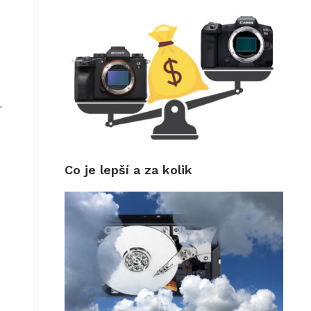
.
Co je lepší a za kolik