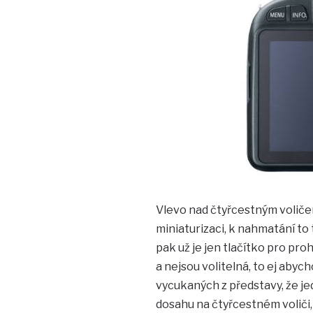
Vlevo nad čtyřcestným voličem
miniaturizaci, k nahmatání to 
pak už je jen tlačítko pro pro
a nejsou volitelná, to ej aby
vycukaných z představy, že je
dosahu na čtyřcestném voliči, 