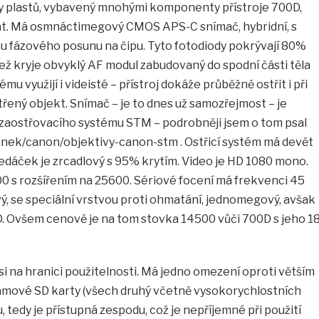
itiny plastů, vybavený mnohými komponenty přístroje 700D,
rát. Má osmnáctimegový CMOS APS-C snímač, hybridní, s
zu fázového posunu na čipu. Tyto fotodiody pokrývají 80%
než kryje obvyklý AF modul zabudovaný do spodní části těla
u využijí i videisté – přístroj dokáže průběžně ostřit i při
třený objekt. Snímač – je to dnes už samozřejmost – je
d zaostřovacího systému STM – podrobněji jsem o tom psal
/clanek/canon/objektivy-canon-stm . Ostřicí systém má devět
edáček je zrcadlový s 95% krytím. Video je HD 1080 mono.
00 s rozšířením na 25600. Sériové focení má frekvenci 45
vý, se speciální vrstvou proti ohmatání, jednomegový, avšak
 D. Ovšem cenově je na tom stovka 14500 vůči 700D s jeho 1
asi na hranici použitelnosti. Má jedno omezení oproti větším
amové SD karty (všech druhý včetně vysokorychlostních
 tedy je přístupná zespodu, což je nepříjemné při použití