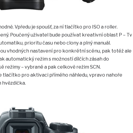
dně. Vpředu je spoušť, za ní tlačítko pro ISO a roller.
ený. Poučený uživatel bude používat kreativní oblast P – Tv
tomatiku, prioritu času nebo clony a plný manuál.
bou vhodných nastavení pro konkrétní scénu, pak totéž ale
k automatický režim s možností dílčích zásah do
ké režimy – vybrané a pak celkově režim SCN.
e tlačítko pro aktivaci přímého náhledu, vpravo nahoře
m hvězdička.