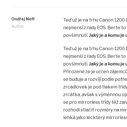
Ondřej Neff
Teď už je na trhu Canon 1200 D
Author
nejmenší z řady EOS. Berte to 
povšimnutí.
Jaký je a komu je
Teď už je na trhu Canon 1200 D
nejmenší z řady EOS. Berte to 
povšimnutí.
Jaký je a komu je
Přirozeně že je určen zájemců
se buduje a rozvíjí podle pot
zrcadlovek je pod tlakem tříd
zrcátka, avšak s výměnnou op
se pro mirrorless třídy též zař
rozhodl stlačit rozměry na min
lehká jako leckterý mirrorless