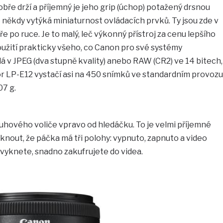
dobře drží a příjemný je jeho grip (úchop) potažený drsnou
někdy vytýká miniaturnost ovládacích prvků. Ty jsou zde v
ře po ruce. Je to malý, leč výkonný přístroj za cenu lepšího
oužití prakticky všeho, co Canon pro své systémy
dá v JPEG (dva stupně kvality) anebo RAW (CR2) ve 14 bitech,
r LP-E12 vystačí asi na 450 snímků ve standardním provozu
07 g.
ruhového voliče vpravo od hledáčku. To je velmi příjemné
yknout, že páčka má tři polohy: vypnuto, zapnuto a video
zvyknete, snadno zakufrujete do videa.