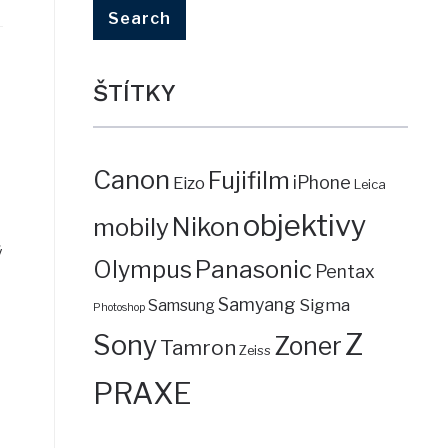
ŠTÍTKY
Canon
Fujifilm
iPhone
Eizo
Leica
objektivy
mobily
Nikon
ý
Panasonic
Olympus
Pentax
Samyang
Sigma
Samsung
Photoshop
Z
Sony
Zoner
Tamron
Zeiss
PRAXE