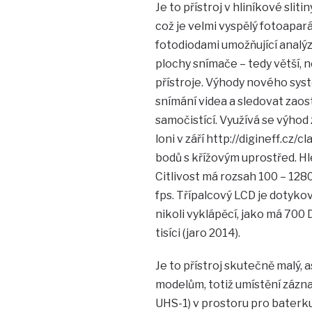
Je to přístroj v hliníkové sl
což je velmi vyspělý fotoapa
fotodiodami umožňující analý
plochy snímače – tedy větší, 
přístroje. Výhody nového systém
snímání videa a sledovat zaos
samočistící. Využívá se výho
loni v září http://digineff.cz
bodů s křížovým uprostřed. Hl
Citlivost má rozsah 100 – 128
fps. Třípalcový LCD je dotyko
nikoli vyklápěcí, jako má 700
tisíci (jaro 2014).
Je to přístroj skutečně malý, 
modelům, totiž umístění zázn
UHS-1) v prostoru pro baterku,