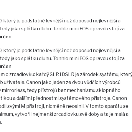
, který je podstatně levnější než doposud nejlevnější a
tedy jako splátku dluhu. Tenhle mini EOS opravdu stojí za
 určen
, který je podstatně levnější než doposud nejlevnější a
tedy jako splátku dluhu. Tenhle mini EOS opravdu stojí za
 určen
m o zrcadlovku: každý SLR i DSLR je zárodek systému, kter
řeb uživatele. Canon jako jeden ze dvou vůdčích výrobců
y mirrorless, tedy přístrojů bez mechanismu sklopného
tikou a dalšími přednostmi systémového přístroje. Canon
adil svými M přístroji, nicméně neoslnil. V tomto aparátu se
imum, vytvořil nejmenší zrcadlovku své doby a ta je malá a
.