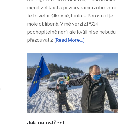
měnit velikost a pozici v rámci zobrazení
Je to velmi šikovné, funkce Porovnat je
moje oblíbená. V mé verzi ZPS14
pochopitelně není, ale kvůli ní se nebudu
přezouvat z
[Read More…]
8
Jak na ostření