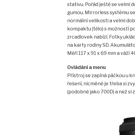
stativu. Pořád ještě se velmi 
gumou. Mirrorless systému se 
normální velikosti a velmi dob
kompaktu (tělo) s možností p
zrcadlovek nabízí. Fotky uklá
na karty rodiny SD. Akumuláto
Měří 117 x 91 x 69 mm a váží 4
Ovládání a menu
Přístroj se zapíná páčkou u k
řešení, nicméně je třeba si zv
(podobně jako 700D) a než si 