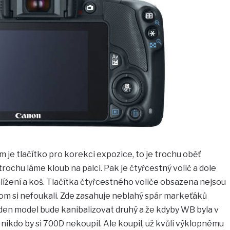
 je tlačítko pro korekci expozice, to je trochu oběť
trochu láme kloub na palci. Pak je čtyřcestný volič a dole
hlížení a koš. Tlačítka čtyřcestného voliče obsazena nejsou
chom si nefoukali. Zde zasahuje neblahý spár markeťáků
den model bude kanibalizovat druhý a že kdyby WB byla v
nikdo by si 700D nekoupil. Ale koupil, už kvůli výklopnému