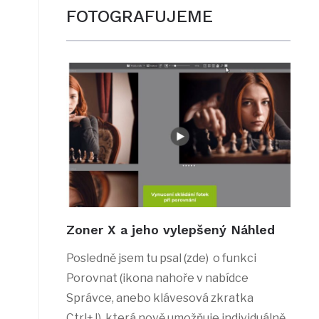
FOTOGRAFUJEME
Zoner X a jeho vylepšený Náhled
Posledně jsem tu psal (zde) o funkci
Porovnat (ikona nahoře v nabídce
Správce, anebo klávesová zkratka
Ctrl+J), která nově umožňuje individuálně