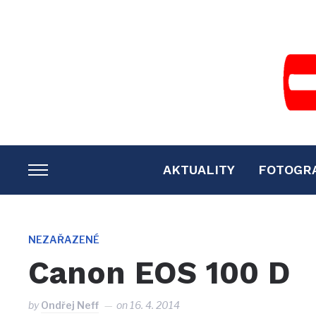
AKTUALITY
FOTOGR
TOGGLE
SIDEBAR
&
NAVIGATION
NEZAŘAZENÉ
Canon EOS 100 D
by
Ondřej Neff
on
16. 4. 2014