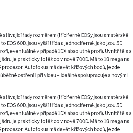
né stávající řady rozměrem (tříciferné EOSy jsou amatérské
 to EOS 60D, jsou vyšší třída a jednociferné, jako jsou 5D
ofi, eventuálně v případě 1DX absolutně profi). Uvnitř těla s
jádru je prakticky totéž co v nové 700D. Má to 18 mega na
 procesor. Autofokus má devět křížových bodů, je zde
ůběžné ostření i při videu – ideálně spolupracuje s novými
né stávající řady rozměrem (tříciferné EOSy jsou amatérské
 to EOS 60D, jsou vyšší třída a jednociferné, jako jsou 5D
ofi, eventuálně v případě 1DX absolutně profi). Uvnitř těla s
jádru je prakticky totéž co v nové 700D. Má to 18 mega na
 procesor. Autofokus má devět křížových bodů, je zde