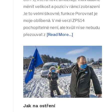
měnit velikost a pozici v rámci zobrazení
Je to velmi šikovné, funkce Porovnat je
moje oblíbená. V mé verzi ZPS14
pochopitelně není, ale kvůli ní se nebudu
přezouvat z
[Read More…]
Jak na ostření