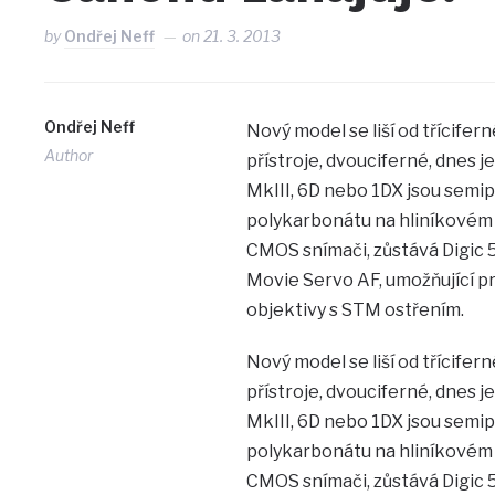
by
Ondřej Neff
on
21. 3. 2013
Ondřej Neff
Nový model se liší od třícifer
Author
přístroje, dvouciferné, dnes je
MkIII, 6D nebo 1DX jsou semipr
polykarbonátu na hliníkovém 
CMOS snímači, zůstává Digic 5
Movie Servo AF, umožňující pr
objektivy s STM ostřením.
Nový model se liší od třícifer
přístroje, dvouciferné, dnes je
MkIII, 6D nebo 1DX jsou semipr
polykarbonátu na hliníkovém 
CMOS snímači, zůstává Digic 5