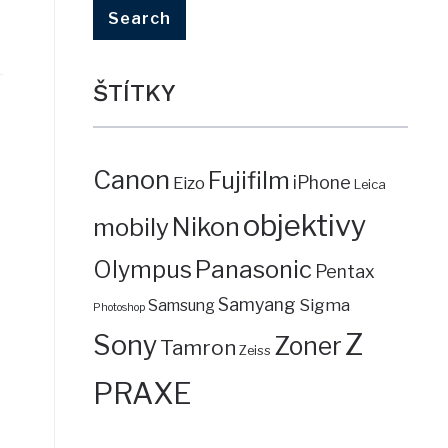
ŠTÍTKY
Canon
Fujifilm
iPhone
Eizo
Leica
objektivy
mobily
Nikon
Panasonic
Olympus
Pentax
Samyang
Sigma
Samsung
Photoshop
Z
Sony
Zoner
Tamron
Zeiss
PRAXE