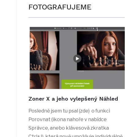
FOTOGRAFUJEME
Zoner X a jeho vylepšený Náhled
Posledně jsem tu psal (zde) o funkci
Porovnat (ikona nahoře v nabídce
Správce, anebo klávesová zkratka
Ctrl+J), která nově umožňuje individuálně