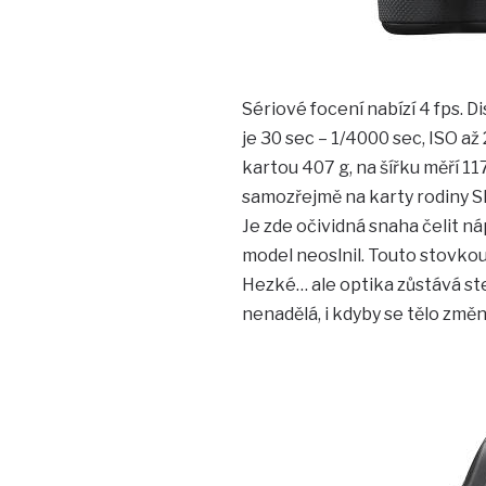
Sériové focení nabízí 4 fps. Di
je 30 sec – 1/4000 sec, ISO a
kartou 407 g, na šířku měří 11
samozřejmě na karty rodiny S
Je zde očividná snaha čelit ná
model neoslnil. Touto stovkou
Hezké… ale optika zůstává ste
nenadělá, i kdyby se tělo změni