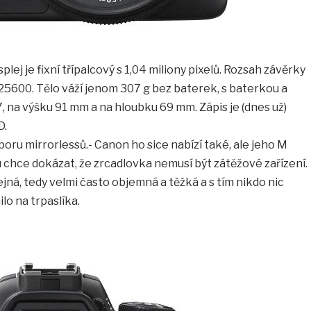
splej je fixní třípalcový s 1,04 miliony pixelů. Rozsah závěrky
ž 25600. Tělo váží jenom 307 g bez baterek, s baterkou a
7, na výšku 91 mm a na hloubku 69 mm. Zápis je (dnes už)
D.
poru mirrorlessů.- Canon ho sice nabízí také, ale jeho M
 chce dokázat, že zrcadlovka nemusí být zátěžové zařízení.
jná, tedy velmi často objemná a těžká a s tím nikdo nic
lo na trpaslíka.