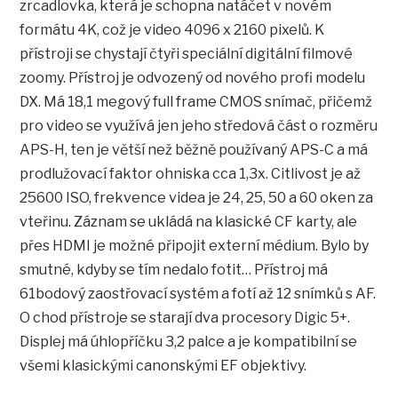
zrcadlovka, která je schopna natáčet v novém
formátu 4K, což je video 4096 x 2160 pixelů. K
přístroji se chystají čtyři speciální digitální filmové
zoomy. Přístroj je odvozený od nového profi modelu
DX. Má 18,1 megový full frame CMOS snímač, přičemž
pro video se využívá jen jeho středová část o rozměru
APS-H, ten je větší než běžně používaný APS-C a má
prodlužovací faktor ohniska cca 1,3x. Citlivost je až
25600 ISO, frekvence videa je 24, 25, 50 a 60 oken za
vteřinu. Záznam se ukládá na klasické CF karty, ale
přes HDMI je možné připojit externí médium. Bylo by
smutné, kdyby se tím nedalo fotit… Přístroj má
61bodový zaostřovací systém a fotí až 12 snímků s AF.
O chod přístroje se starají dva procesory Digic 5+.
Displej má úhlopříčku 3,2 palce a je kompatibilní se
všemi klasickými canonskými EF objektivy.