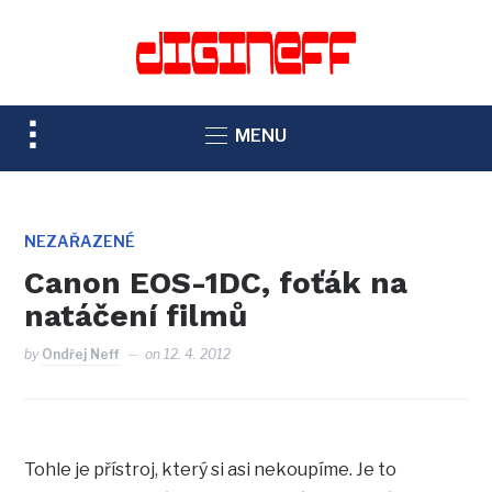
TOGGLE
MENU
SIDEBAR
&
NAVIGATION
NEZAŘAZENÉ
Canon EOS-1DC, foťák na
natáčení filmů
by
Ondřej Neff
on
12. 4. 2012
Tohle je přístroj, který si asi nekoupíme. Je to