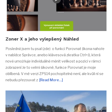
Zoner X a jeho vylepšený Náhled
Posledně jsem tu psal (zde) o funkci Porovnat (ikona nahoře
v nabídce Správce, anebo klávesová zkratka Ctrl+J), která
nově umožňuje individuálně měnit velikost a pozici v rámci
zobrazení Je to velmi šikovné, funkce Porovnat je moje
oblíbená. V mé verzi ZPS14 pochopitelně není, ale kvůli ní se
nebudu přezouvat z
[Read More…]