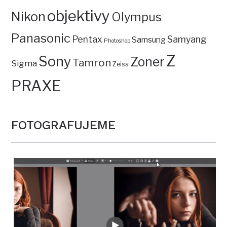
objektivy
Nikon
Olympus
Panasonic
Pentax
Samyang
Samsung
Photoshop
Z
Sony
Zoner
Tamron
Sigma
Zeiss
PRAXE
FOTOGRAFUJEME