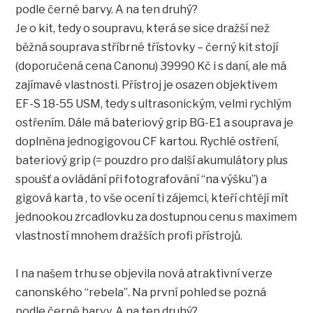
podle černé barvy. A na ten druhý?
Je o kit, tedy o soupravu, která se sice dražší než
běžná souprava stříbrné třístovky – černý kit stojí
(doporučená cena Canonu) 39990 Kč i s daní, ale má
zajímavé vlastnosti. Přístroj je osazen objektivem
EF-S 18-55 USM, tedy s ultrasonickým, velmi rychlým
ostřením. Dále má bateriový grip BG-E1 a souprava je
doplněna jednogigovou CF kartou. Rychlé ostření,
bateriový grip (= pouzdro pro další akumulátory plus
spoušť a ovládání při fotografování “na výšku”) a
gigová karta , to vše ocení ti zájemci, kteří chtějí mít
jednookou zrcadlovku za dostupnou cenu s maximem
vlastností mnohem dražších profi přístrojů.
I na našem trhu se objevila nová atraktivní verze
canonského “rebela”. Na první pohled se pozná
podle černé barvy. A na ten druhý?