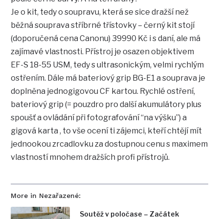
Je o kit, tedy o soupravu, která se sice dražší než
běžná souprava stříbrné třístovky – černý kit stojí
(doporučená cena Canonu) 39990 Kč i s daní, ale má
zajímavé vlastnosti. Přístroj je osazen objektivem
EF-S 18-55 USM, tedy s ultrasonickým, velmi rychlým
ostřením. Dále má bateriový grip BG-E1 a souprava je
doplněna jednogigovou CF kartou. Rychlé ostření,
bateriový grip (= pouzdro pro další akumulátory plus
spoušť a ovládání při fotografování “na výšku”) a
gigová karta , to vše ocení ti zájemci, kteří chtějí mít
jednookou zrcadlovku za dostupnou cenu s maximem
vlastností mnohem dražších profi přístrojů.
More in Nezařazené:
Soutěž v poločase – Začátek