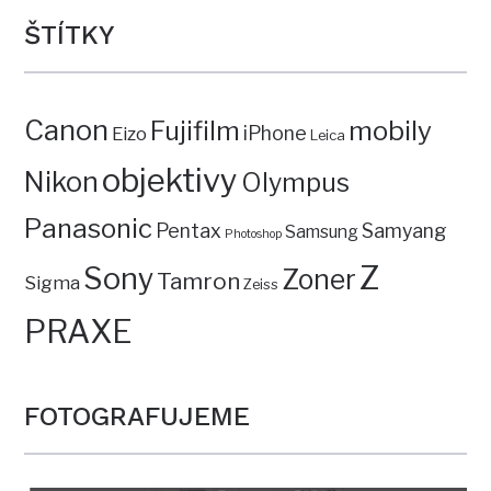
ŠTÍTKY
Canon
mobily
Fujifilm
iPhone
Eizo
Leica
objektivy
Nikon
Olympus
Panasonic
Pentax
Samyang
Samsung
Photoshop
Z
Sony
Zoner
Tamron
Sigma
Zeiss
PRAXE
FOTOGRAFUJEME