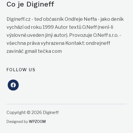
Co je Digineff
Digineff.cz - teď občasník Ondřeje Neffa - jako deník
vychází od roku 1999 Autor textů O.Neff (není-li
výslovně uveden jiný autor). Provozuje O.Neff s.r.o. -
všechna práva vyhrazena Kontakt: ondrejneff
zavináč gmail tečka com
FOLLOW US
facebook
Copyright © 2026 Digineff
Designed by
WPZOOM