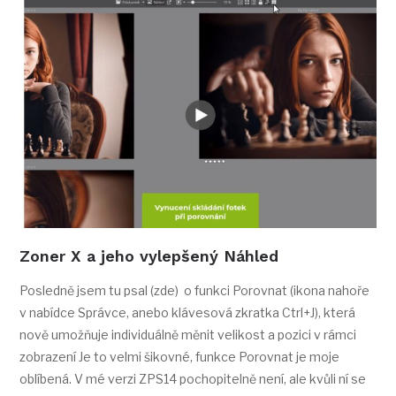
Zoner X a jeho vylepšený Náhled
Posledně jsem tu psal (zde) o funkci Porovnat (ikona nahoře
v nabídce Správce, anebo klávesová zkratka Ctrl+J), která
nově umožňuje individuálně měnit velikost a pozici v rámci
zobrazení Je to velmi šikovné, funkce Porovnat je moje
oblíbená. V mé verzi ZPS14 pochopitelně není, ale kvůli ní se