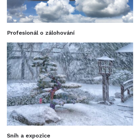
Profesionál o zálohování
Sníh a expozice