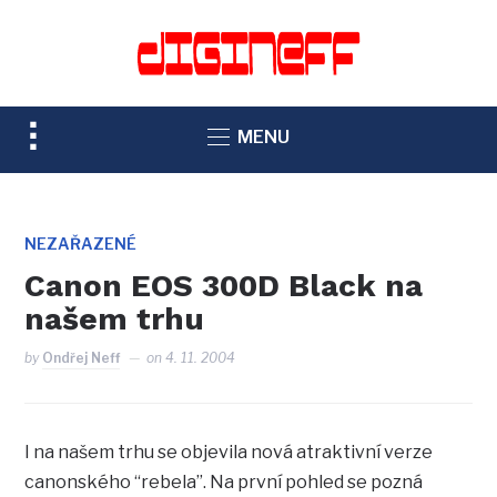
TOGGLE
MENU
SIDEBAR
&
NAVIGATION
NEZAŘAZENÉ
Canon EOS 300D Black na
našem trhu
by
Ondřej Neff
on
4. 11. 2004
I na našem trhu se objevila nová atraktivní verze
canonského “rebela”. Na první pohled se pozná