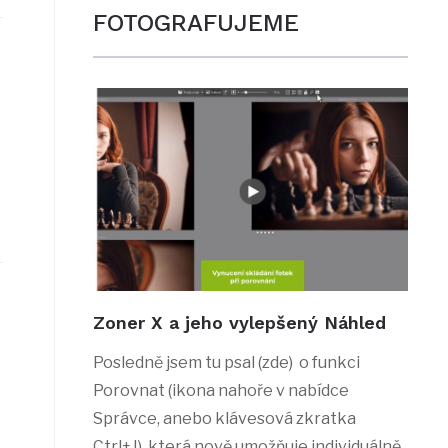
FOTOGRAFUJEME
Zoner X a jeho vylepšený Náhled
Posledně jsem tu psal (zde) o funkci
Porovnat (ikona nahoře v nabídce
Správce, anebo klávesová zkratka
Ctrl+J), která nově umožňuje individuálně