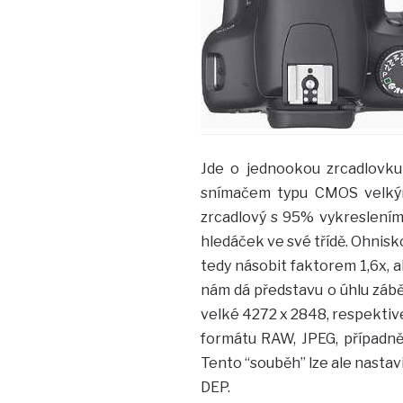
Jde o jednookou zrcadlovku
snímačem typu CMOS velkým
zrcadlový s 95% vykreslením 
hledáček ve své třídě. Ohnis
tedy násobit faktorem 1,6x, a
nám dá představu o úhlu záběr
velké 4272 x 2848, respektive
formátu RAW, JPEG, případně
Tento “souběh” lze ale nastavi
DEP.