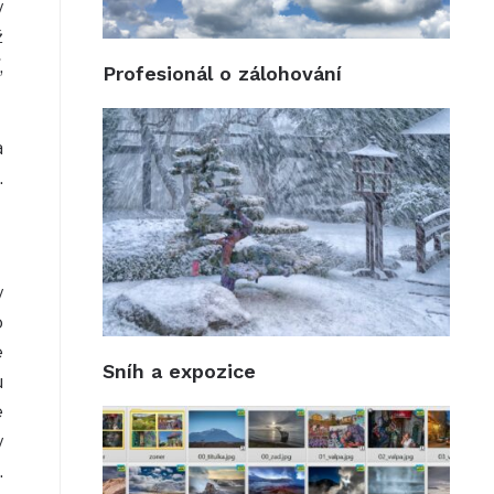
y
ž
,
Profesionál o zálohování
a
.
y
o
é
Sníh a expozice
u
e
y
.