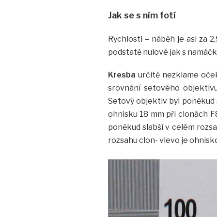
Jak se s ním fotí
Rychlosti – náběh je asi za 2
podstatě nulové jak s namáčkn
Kresba
určitě nezklame oček
srovnání setového objektiv
Setový objektiv byl poněkud 
ohnisku 18 mm při clonách F8
poněkud slabší v celém rozsah
rozsahu clon- vlevo je ohnis