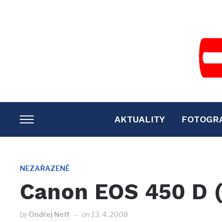
AKTUALITY
FOTOGR
TOGGLE
SIDEBAR
&
NAVIGATION
NEZAŘAZENÉ
Canon EOS 450 D 
by
Ondřej Neff
on
13. 4. 2008