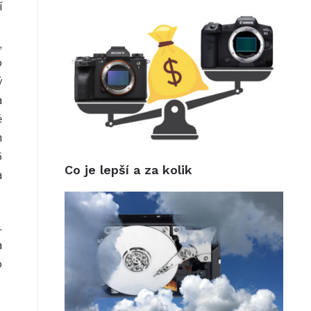
í
,
o
ý
a
ě
m
6
Co je lepší a za kolik
a
.
a
o