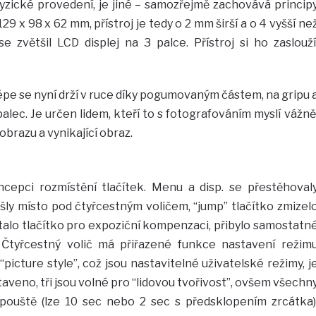
 fyzické provedení, je jiné – samozřejmě zachovává princip
9 x 98 x 62 mm, přístroj je tedy o 2 mm širší a o 4 vyšší ne
zvětšil LCD displej na 3 palce. Přístroj si ho zaslouží
 lépe se nyní drží v ruce díky pogumovaným částem, na gripu 
alec. Je určen lidem, kteří to s fotografováním myslí vážně
obrazu a vynikající obraz.
cepci rozmístění tlačítek. Menu a disp. se přestěhoval
ašly místo pod čtyřcestným voličem, “jump” tlačítko zmizel
talo tlačítko pro expoziční kompenzaci, přibylo samostatn
. Čtyřcestný volič má přiřazené funkce nastavení režim
picture style”, což jsou nastavitelné uživatelské režimy, j
taveno, tři jsou volné pro “lidovou tvořivost”, ovšem všechn
pouště (lze 10 sec nebo 2 sec s předsklopením zrcátka)