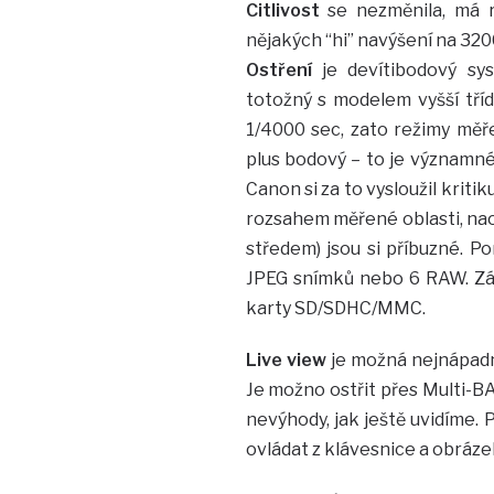
Citlivost
se nezměnila, má r
nějakých “hi” navýšení na 32
Ostření
je devítibodový sy
totožný s modelem vyšší tří
1/4000 sec, zato režimy měř
plus bodový – to je významné
Canon si za to vysloužil kriti
rozsahem měřené oblasti, na
středem) jsou si příbuzné. Po
JPEG snímků nebo 6 RAW. Zás
karty SD/SDHC/MMC.
Live view
je možná nejnápadně
Je možno ostřit přes Multi-BA
nevýhody, jak ještě uvidíme. 
ovládat z klávesnice a obráze