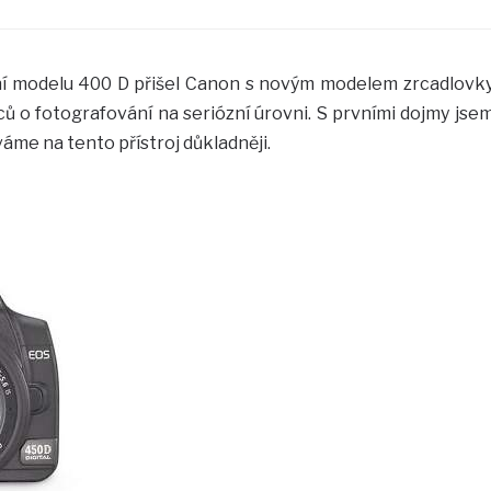
í modelu 400 D přišel Canon s novým modelem zrcadlovk
ů o fotografování na seriózní úrovni. S prvními dojmy jse
íváme na tento přístroj důkladněji.