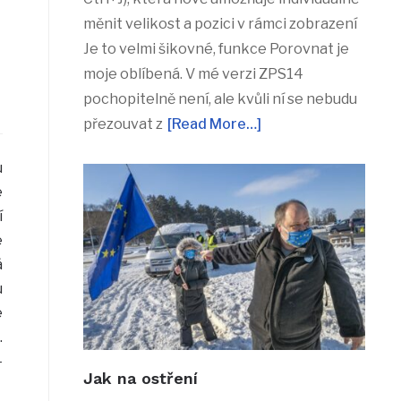
měnit velikost a pozici v rámci zobrazení
Je to velmi šikovné, funkce Porovnat je
moje oblíbená. V mé verzi ZPS14
pochopitelně není, ale kvůli ní se nebudu
přezouvat z
[Read More…]
u
e
í
e
á
u
e
.
-
Jak na ostření