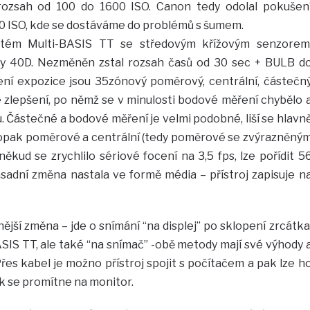
ozsah od 100 do 1600 ISO. Canon tedy odolal pokušen
00 ISO, kde se dostáváme do problémů s šumem.
stém Multi-BASIS TT se středovým křížovým senzorem
dy 40D. Nezměněn zstal rozsah časů od 30 sec + BULB d
ení expozice jsou 35zónový poměrový, centrální, částečn
 zlepšení, po němž se v minulosti bodové měření chybělo 
ku. Částečné a bodové měření je velmi podobné, liší se hlavn
opak poměrové a centrální (tedy poměrové se zvýrazněný
někud se zrychlilo sériové focení na 3,5 fps, lze pořídit 5
adní změna nastala ve formě média – přístroj zapisuje n
jší změna – jde o snímání “na displej” po sklopení zrcátka
SIS TT, ale také “na snímač” -obě metody mají své výhody 
Přes kabel je možno přístroj spojit s počítačem a pak lze h
k se promítne na monitor.