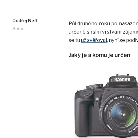
Ondřej Neff
Půl druhého roku po nasazen
Author
určené širším vrstvám zájemc
se tu
už svěřoval
, nyní se pod
Jaký je a komu je určen