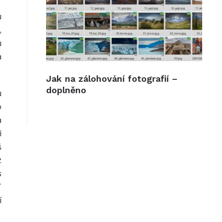
u
,
u
a
Jak na zálohování fotografií –
doplněno
u
o
a
i
š
z
s
T
í