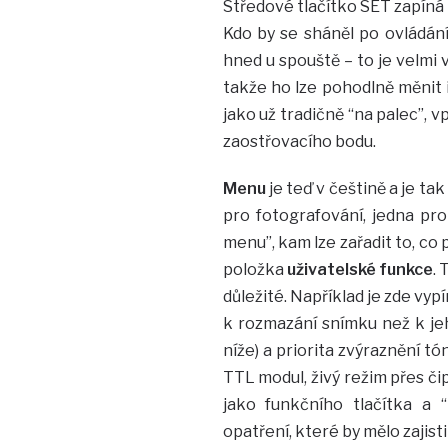
Středové tlačítko SET zapíná i 
Kdo by se sháněl po ovládán
hned u spouště – to je velmi 
takže ho lze pohodlně měnit i 
jako už tradičně “na palec”, 
zaostřovacího bodu.
Menu
je teď v češtině a je t
pro fotografování, jedna pro
menu”, kam lze zařadit to, co
položka
uživatelské funkce
. 
důležité. Například je zde vyp
k rozmazání snímku než k jeh
níže) a priorita zvýraznění t
TTL modul, živý režim přes čip
jako funkčního tlačítka a “
opatření, které by mělo zajist