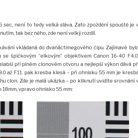
,5 sec, není to tedy velká sláva. Zato zpoždění spouště je 
utím, tak bez něho, zde není velký rozdíl.
ávání vkládaná do dvanáctimegového čipu. Zajímavé byl
u se špičkovým “elkovým” objektivem Canon 16-40 F4.0
slabší při plném clonovém otvoru a nejlepší výkon dává př
.0 až F11. pak kresba klesá – při ohnisku 55 mm je kresb
u clon. Zde je malá ukázka – po kliknutí uvidíte srovnání 
ko 18mm, vpravo ohnisko 55 mm: