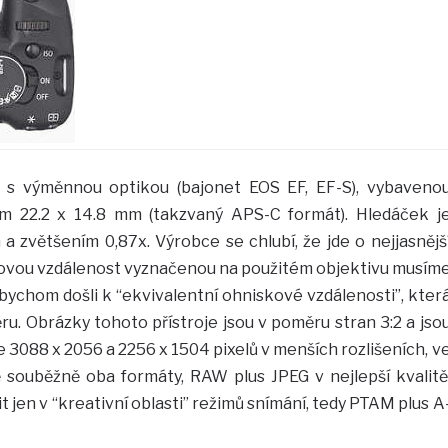
 s výměnnou optikou (bajonet EOS EF, EF-S), vybaveno
 22.2 x 14.8 mm (takzvaný APS-C formát). Hledáček j
a zvětšením 0,87x. Výrobce se chlubí, že jde o nejjasnějš
kovou vzdálenost vyznačenou na použitém objektivu musím
bychom došli k “ekvivalentní ohniskové vzdálenosti”, kter
u. Obrázky tohoto přístroje jsou v poměru stran 3:2 a jso
 3088 x 2056 a 2256 x 1504 pixelů v menších rozlišeních, v
 souběžně oba formáty, RAW plus JPEG v nejlepší kvalitě
t jen v “kreativní oblasti” režimů snímání, tedy PTAM plus A