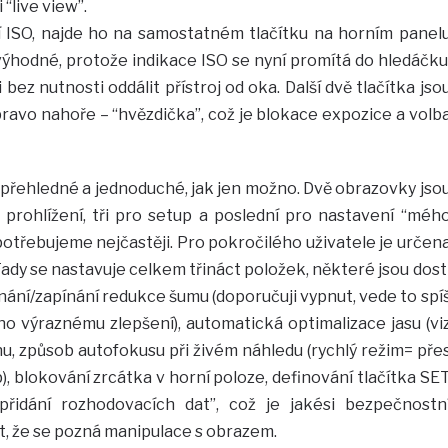
“live view”.
í ISO, najde ho na samostatném tlačítku na horním panel
výhodné, protože indikace ISO se nyní promítá do hledáčku
bez nutnosti oddálit přístroj od oka. Další dvě tlačítka jso
vpravo nahoře – “hvězdička”, což je blokace expozice a volb
ak přehledné a jednoduché, jak jen možno. Dvě obrazovky jso
 prohlížení, tři pro setup a poslední pro nastavení “méh
 potřebujeme nejčastěji. Pro pokročilého uživatele je určen
Tady se nastavuje celkem třináct položek, některé jsou dost
ínání/zapínání redukce šumu (doporučuji vypnut, vede to spí
o výraznému zlepšení), automatická optimalizace jasu (vi
ónu, způsob autofokusu při živém náhledu (rychlý režim= pře
), blokování zrcátka v horní poloze, definování tlačítka SE
přidání rozhodovacích dat”, což je jakési bezpečnostn
it, že se pozná manipulace s obrazem.