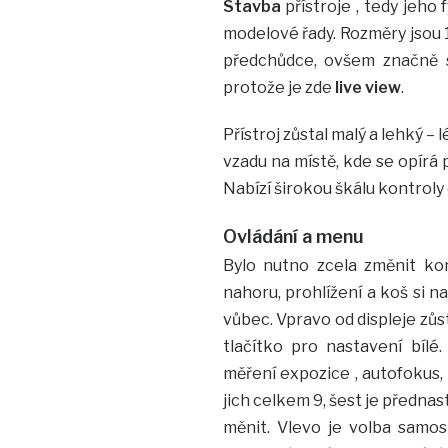
Stavba
přístroje , tedy jeho
modelové řady. Rozměry jsou 12
předchůdce, ovšem značně se 
protože je zde
live view
.
Přístroj zůstal malý a lehký –
vzadu na místě, kde se opírá p
Nabízí širokou škálu kontroly 
Ovládání a menu
Bylo nutno zcela změnit kon
nahoru, prohlížení a koš si n
vůbec. Vpravo od displeje zůs
tlačítko pro nastavení bílé
měření expozice , autofokus, “
jich celkem 9, šest je přednas
měnit. Vlevo je volba samos