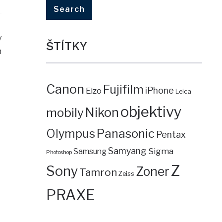
y
ŠTÍTKY
m
Canon
Fujifilm
iPhone
Eizo
Leica
objektivy
mobily
Nikon
Panasonic
Olympus
Pentax
Samyang
Sigma
Samsung
Photoshop
Z
Sony
Zoner
Tamron
Zeiss
PRAXE