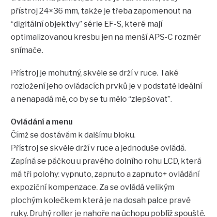
přístroj 24×36 mm, takže je třeba zapomenout na
“digitální objektivy” série EF-S, které mají
optimalizovanou kresbu jen na menší APS-C rozměr
snímače.
Přístroj je mohutný, skvěle se drží v ruce. Také
rozložení jeho ovládacích prvků je v podstatě ideální
a nenapadá mě, co by se tu mělo “zlepšovat”.
Ovládání a menu
Čímž se dostávám k dalšímu bloku.
Přístroj se skvěle drží v ruce a jednoduše ovládá.
Zapíná se páčkou u pravého dolního rohu LCD, která
má tři polohy: vypnuto, zapnuto a zapnuto+ ovládání
expoziční kompenzace. Za se ovládá velikým
plochým kolečkem která je na dosah palce pravé
ruky. Druhý roller je nahoře na úchopu poblíž spouště.