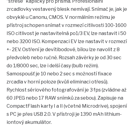
“střeše” kapličky pro prisma. Profesionální
zrcadlovky vestavený blesk nemívají. Snímač je, jak je
obvyklé u Canonu, CMOS. V normálním režimu je
přístroj schopen snímat v rozmezí citlivosti 100-1600
ISO citlivost je nastavitelná po1/3 EV, lze nastavit i 50
nebo 3200 ISO. Kompenzaci EV lze nastavit v rozmezí
+- 2EV. Ostření je devítibodové, bílou lze navolit z 8
předvoleb nebo ručně. Rozsah závěrky je od 30 sec
do 1/8000 sec, lze i delší časy (bulb režim).
Samospoušť je 10 nebo 2 sec s možností fixace
zrcadla v horní poloze (kvůli eliminaci otřesů).
Rychlost sériového fotografování je 3 fps (zvládne až
60 JPEG nebo 17 RAW snímků za sebou). Zapisuje na
CompactFlash karty I a II (včetně Microdrive), spojení
s PC je přes USB 2.0. V přístroji je 1390 mAh lithium-
iontový akumulátor.