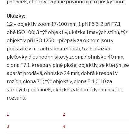
panáček, chce své a jsme povinni mu to poskytnout.
Ukázky:
1,2 – objektiv zoom 17-100 mm, 1 při F5.6, 2 při F7.1,
obé ISO 100; 3 týž objektiv, ukázka tmavých stínů, týž
objektiv při ISO 1250 – přepaly za oknem jsou v
podstatě v mezích snesitelnosti; 5 a 6 ukázka
pleťovky, dlouhoohniskový zoom; 7 ohnisko 40 mm,
clona F7.1, kresba v plné ploše; objektiv, se kterým se
aparát prodává, ohnisko 24 mm, dobrá kresba i v
rozích, clona 7.1; týž objektiv, clona F 4.0; 10 za
stejných podmínek, ukázka zvládnutí dynamického
rozsahu.
1
2
3
4