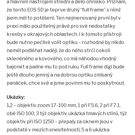
a hlavním nástrojem střední a delší ohnisko. Přiznám,
že tento EOS 5D je teprve druhý “full frame” s nímž
jsem měl to potěšení. Ten nejmenovaný první byl v
praxi málo použitelný právě pro své nedostatky
kresby v okrajových oblastech. I k tomuto přístroji
bude nutno pečlivě volit optiku – rozhodně by nikdo
neměl podléhat naději, že do něho strčí cokoli
skleněného a kovového, co má náhodou vhodný
bajonet a padne mu to pod ruku. Full frame digi bude
ještě dlouho jemný a na dobrou optiku zmlsaný
panáček, chce své a jsme povinni mu to poskytnout.
Ukázky:
1,2 – objektiv zoom 17-100 mm, 1 při F5.6, 2 při F7.1,
obé ISO 100; 3 týž objektiv, ukázka tmavých stínů, týž
objektiv při ISO 1250 – přepaly za oknem jsou v
podstatě v mezích snesitelnosti; 5 a 6 ukázka