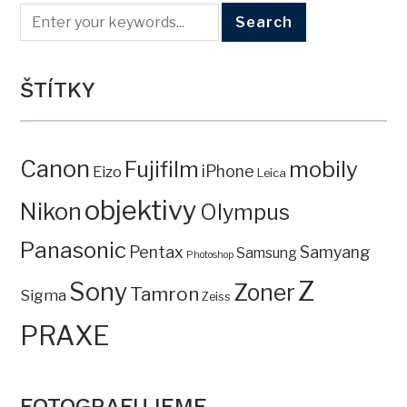
ŠTÍTKY
Canon
mobily
Fujifilm
iPhone
Eizo
Leica
objektivy
Nikon
Olympus
Panasonic
Pentax
Samyang
Samsung
Photoshop
Z
Sony
Zoner
Tamron
Sigma
Zeiss
PRAXE
FOTOGRAFUJEME