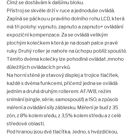
Čímž se dostávám k dalšímu bloku.
Přístroj se skvěle drží v ruce a jednoduše ovládá.
Zapíná se páčkou u pravého dolního rohu LCD, která
má tři polohy: vypnuto, zapnuto a zapnuto+ ovládání
expoziční kompenzace. Za se ovládá velikým
plochým kolečkem která je na dosah palce pravé
ruky. Druhý roller je nahoře na úchopu poblíž spouště.
Těmito dvěma kolečky lze pohodlně ovládat ,mnoho
důležitých ovládacích prvků.
Na horní stěně je stavový displej a trojice tlačítek,
každé s dvěma funkcemi, přičemž jedna se ovládá
jedním a druhá druhým rollerem: AF/WB, režim
snímání (single, série, samospoušť) a ISO, a způsob
měření a ovládání síly záblesku. Měření je buď z 35
zón, z 8% kolem sředu, z 3,5% kolem středu a z celé
středové oblasti.
Pod hranou jsou dvě tlačítka. Jedno, s hvězdičkou,