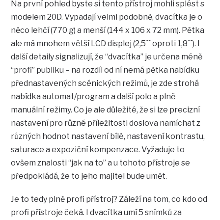
Na první pohled byste si tento přístroj mohli splést s
modelem 20D. Vypadají velmi podobně, dvacítka je o
něco lehčí (770 g) a menší (144 x 106 x 72 mm). Pětka
ale má mnohem větší LCD displej (2,5´´ oproti 1,8´´). I
další detaily signalizují, že “dvacítka” je určena méně
“profi” publiku – na rozdíl od ní nemá pětka nabídku
přednastavených scénických režimů, je zde strohá
nabídka automat/program a další polo a plně
manuální režimy. Co je ale důležité, že si lze precizní
nastavení pro různé příležitosti doslova namíchat z
různých hodnot nastavení bílé, nastavení kontrastu,
saturace a expoziční kompenzace. Vyžaduje to
ovšem znalosti “jak na to” a u tohoto přístroje se
předpokládá, že to jeho majitel bude umět.
Je to tedy plně profi přístroj? Záleží na tom, co kdo od
profi přístroje čeká. I dvacítka umí 5 snímků za