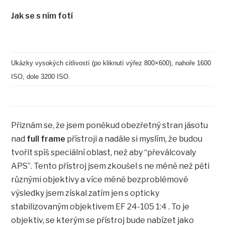
Jak se s ním fotí
Ukázky vysokých citlivostí (po kliknutí výřez 800×600), nahoře 1600
ISO, dole 3200 ISO.
Přiznám se, že jsem poněkud obezřetný stran jásotu
nad
full frame
přístroji a nadále si myslím, že budou
tvořit spíš speciální oblast, než aby “převálcovaly
APS”. Tento přístroj jsem zkoušel s ne méně než pěti
různými objektivy a více méně bezproblémové
výsledky jsem získal zatím jen s opticky
stabilizovaným objektivem EF 24-105 1:4 . To je
objektiv, se kterým se přístroj bude nabízet jako