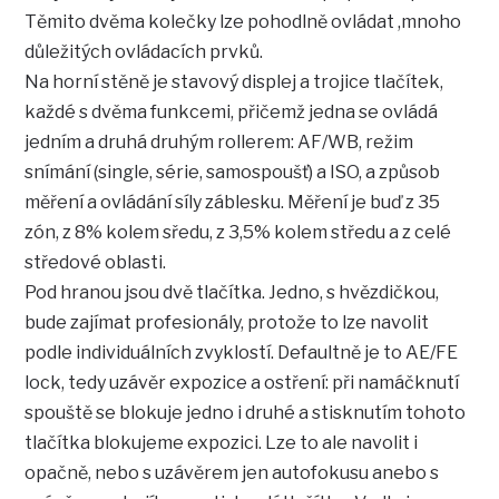
Těmito dvěma kolečky lze pohodlně ovládat ,mnoho
důležitých ovládacích prvků.
Na horní stěně je stavový displej a trojice tlačítek,
každé s dvěma funkcemi, přičemž jedna se ovládá
jedním a druhá druhým rollerem: AF/WB, režim
snímání (single, série, samospoušť) a ISO, a způsob
měření a ovládání síly záblesku. Měření je buď z 35
zón, z 8% kolem sředu, z 3,5% kolem středu a z celé
středové oblasti.
Pod hranou jsou dvě tlačítka. Jedno, s hvězdičkou,
bude zajímat profesionály, protože to lze navolit
podle individuálních zvyklostí. Defaultně je to AE/FE
lock, tedy uzávěr expozice a ostření: při namáčknutí
spouště se blokuje jedno i druhé a stisknutím tohoto
tlačítka blokujeme expozici. Lze to ale navolit i
opačně, nebo s uzávěrem jen autofokusu anebo s