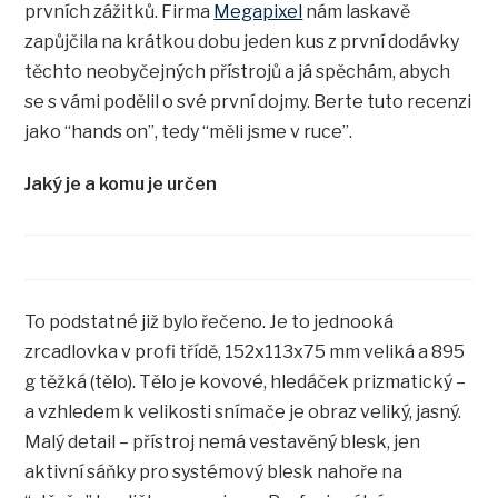
prvních zážitků. Firma
Megapixel
nám laskavě
zapůjčila na krátkou dobu jeden kus z první dodávky
těchto neobyčejných přístrojů a já spěchám, abych
se s vámi podělil o své první dojmy. Berte tuto recenzi
jako “hands on”, tedy “měli jsme v ruce”.
Jaký je a komu je určen
To podstatné již bylo řečeno. Je to jednooká
zrcadlovka v profi třídě, 152x113x75 mm veliká a 895
g těžká (tělo). Tělo je kovové, hledáček prizmatický –
a vzhledem k velikosti snímače je obraz veliký, jasný.
Malý detail – přístroj nemá vestavěný blesk, jen
aktivní sáňky pro systémový blesk nahoře na