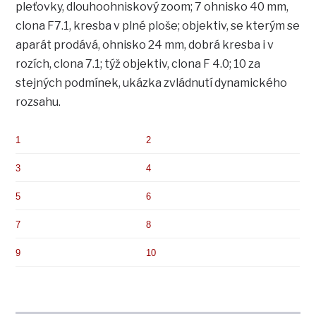
pleťovky, dlouhoohniskový zoom; 7 ohnisko 40 mm,
clona F7.1, kresba v plné ploše; objektiv, se kterým se
aparát prodává, ohnisko 24 mm, dobrá kresba i v
rozích, clona 7.1; týž objektiv, clona F 4.0; 10 za
stejných podmínek, ukázka zvládnutí dynamického
rozsahu.
1
2
3
4
5
6
7
8
9
10