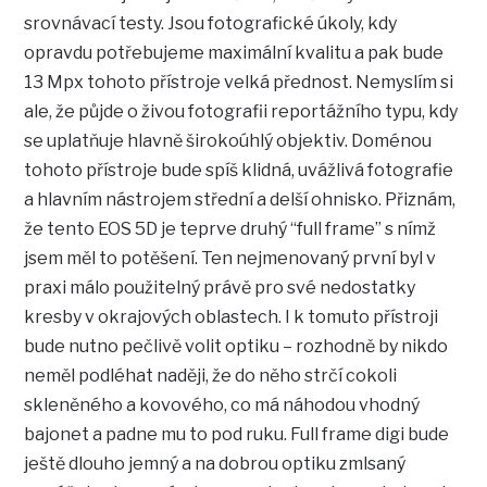
srovnávací testy. Jsou fotografické úkoly, kdy
opravdu potřebujeme maximální kvalitu a pak bude
13 Mpx tohoto přístroje velká přednost. Nemyslím si
ale, že půjde o živou fotografii reportážního typu, kdy
se uplatňuje hlavně širokoúhlý objektiv. Doménou
tohoto přístroje bude spíš klidná, uvážlivá fotografie
a hlavním nástrojem střední a delší ohnisko. Přiznám,
že tento EOS 5D je teprve druhý “full frame” s nímž
jsem měl to potěšení. Ten nejmenovaný první byl v
praxi málo použitelný právě pro své nedostatky
kresby v okrajových oblastech. I k tomuto přístroji
bude nutno pečlivě volit optiku – rozhodně by nikdo
neměl podléhat naději, že do něho strčí cokoli
skleněného a kovového, co má náhodou vhodný
bajonet a padne mu to pod ruku. Full frame digi bude
ještě dlouho jemný a na dobrou optiku zmlsaný