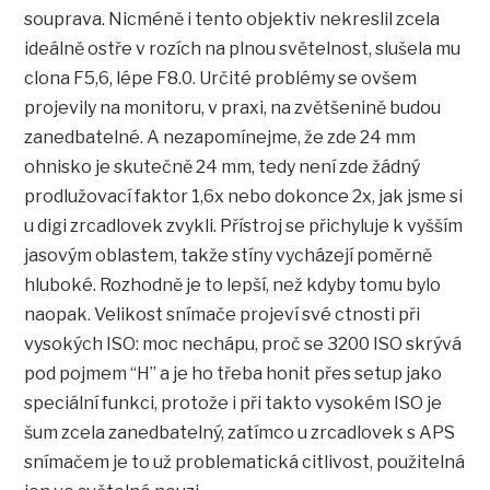
souprava. Nicméně i tento objektiv nekreslil zcela
ideálně ostře v rozích na plnou světelnost, slušela mu
clona F5,6, lépe F8.0. Určité problémy se ovšem
projevily na monitoru, v praxi, na zvětšenině budou
zanedbatelné. A nezapomínejme, že zde 24 mm
ohnisko je skutečně 24 mm, tedy není zde žádný
prodlužovací faktor 1,6x nebo dokonce 2x, jak jsme si
u digi zrcadlovek zvykli. Přístroj se přichyluje k vyšším
jasovým oblastem, takže stíny vycházejí poměrně
hluboké. Rozhodně je to lepší, než kdyby tomu bylo
naopak. Velikost snímače projeví své ctnosti při
vysokých ISO: moc nechápu, proč se 3200 ISO skrývá
pod pojmem “H” a je ho třeba honit přes setup jako
speciální funkci, protože i při takto vysokém ISO je
šum zcela zanedbatelný, zatímco u zrcadlovek s APS
snímačem je to už problematická citlivost, použitelná