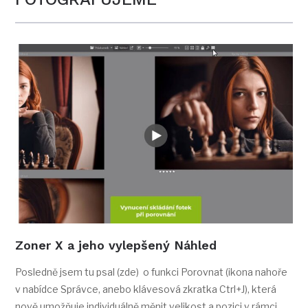
Zoner X a jeho vylepšený Náhled
Posledně jsem tu psal (zde) o funkci Porovnat (ikona nahoře
v nabídce Správce, anebo klávesová zkratka Ctrl+J), která
nově umožňuje individuálně měnit velikost a pozici v rámci