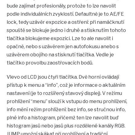
bude zajímat profesionály, protože to lze navolit
podle individuálních zvyklostí. Defaultně je to AE/FE
lock, tedy uzávěr expozice a ostření: při namáčknutí
spouště se blokuje jedno i druhé a stisknutím tohoto
tlačítka blokujeme expozici. Lze to ale navolit i
opačně, nebo s uzávěrem jen autofokusu anebo s
uzávěrem obojího na stisknutí tlačítka. Vedle je
tlačítko provolbu zaostřovacích bodů.
Vlevo od LCD jsou čtyři tlačítka. Dvě horní ovládají
přístup k menu a “info”, což je informace o aktuálním
nastavení (je to rozšířený stavový displej). V režimu
prohlížení “menu” slouží k vstupu do menu prohlížení,
info mění režim prohlížení: bez info, se stručnou info,
plné info a histogram, přičemž ten lze navolit buď
histogram jasů nebo jasů plus rozdělené kanály RGB.
JUMP umožní skákat při prohlížení a tradiční