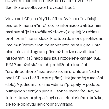
uzávěrem obojího na stisknutí tlačítka. Vedle je
tlačítko provolbu zaostřovacích bodů.
Vlevo od LCD jsou čtyři tlačítka. Dvě horní ovládají
přístup k menu a “info”, což je informace o aktuálním
nastavení (je to rozšířený stavový displej). V režimu
prohlížení “menu” slouží k vstupu do menu prohlížení,
info mění režim prohlížení: bez info, se stručnou info,
plné info a histogram, přičemž ten lze navolit buď
histogram jasů nebo jasů plus rozdělené kanály RGB.
JUMP umožní skákat při prohlížení a tradiční
“prohlížecí ikona” nastavuje režim prohlížení Nad a
pod LCD jsou tlačítka pro přímý tisk (nahoře) a mazání
(dole). V jednom z režimů vidíme i “přepaly” v podobě
pulzujících černých ploch. Osobně bych vítal, kdyby
toto zobrazení přepalů bylo na celoplošném obrázku,
ale to je opravdu jen drobná výhrada.