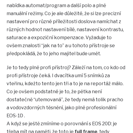
nabídka automat/program a další polo a plně
manuální režimy. Co je ale důležité, že si lze precizní
nastavení pro různé příležitosti doslova namíchat z
různých hodnot nastavení bílé, nastavení kontrastu,
saturace a expoziční kompenzace. Vyžaduje to
ovšem znalosti “jak na to” a u tohoto přístroje se
předpokládá, že to jeho majitel bude umět.
Je to tedy plně profi přístroj? Záleží na tom, co kdo od
profi přístroje čeká. I dvacítka umí 5 snímků za
vteřinu, kdežto tento jen tři a to je na reportáž málo.
Co je ovšem podstatné je to, že pětka není
dostatečně “utemovaná”, že tedy nemá tolik pracho
a vodovzdorných těsnění, jako plně profesionální
EOS-1D .
A když se ještě zmíníme o porovnání s EOS 20D: je
třeba mít na paměti, že toto je
full frame
, tedy