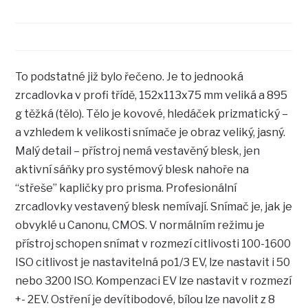
To podstatné již bylo řečeno. Je to jednooká
zrcadlovka v profi třídě, 152x113x75 mm veliká a 895
g těžká (tělo). Tělo je kovové, hledáček prizmatický –
a vzhledem k velikosti snímače je obraz veliký, jasný.
Malý detail – přístroj nemá vestavěný blesk, jen
aktivní sáňky pro systémový blesk nahoře na
“střeše” kapličky pro prisma. Profesionální
zrcadlovky vestavený blesk nemívají. Snímač je, jak je
obvyklé u Canonu, CMOS. V normálním režimu je
přístroj schopen snímat v rozmezí citlivosti 100-1600
ISO citlivost je nastavitelná po1/3 EV, lze nastavit i 50
nebo 3200 ISO. Kompenzaci EV lze nastavit v rozmezí
+- 2EV. Ostření je devítibodové, bílou lze navolit z 8