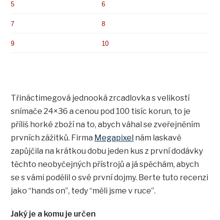
5
6
7
8
9
10
Třináctimegová jednooká zrcadlovka s velikostí
snímače 24×36 a cenou pod 100 tisíc korun, to je
příliš horké zboží na to, abych váhal se zveřejněním
prvních zážitků. Firma
Megapixel
nám laskavě
zapůjčila na krátkou dobu jeden kus z první dodávky
těchto neobyčejných přístrojů a já spěchám, abych
se s vámi podělil o své první dojmy. Berte tuto recenzi
jako “hands on”, tedy “měli jsme v ruce”.
Jaký je a komu je určen