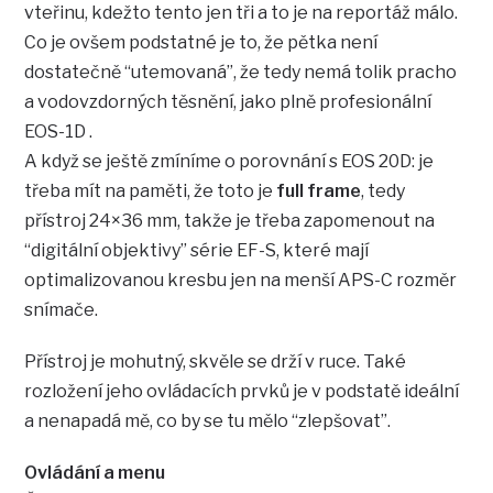
vteřinu, kdežto tento jen tři a to je na reportáž málo.
Co je ovšem podstatné je to, že pětka není
dostatečně “utemovaná”, že tedy nemá tolik pracho
a vodovzdorných těsnění, jako plně profesionální
EOS-1D .
A když se ještě zmíníme o porovnání s EOS 20D: je
třeba mít na paměti, že toto je
full frame
, tedy
přístroj 24×36 mm, takže je třeba zapomenout na
“digitální objektivy” série EF-S, které mají
optimalizovanou kresbu jen na menší APS-C rozměr
snímače.
Přístroj je mohutný, skvěle se drží v ruce. Také
rozložení jeho ovládacích prvků je v podstatě ideální
a nenapadá mě, co by se tu mělo “zlepšovat”.
Ovládání a menu