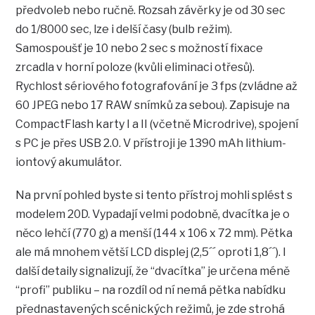
předvoleb nebo ručně. Rozsah závěrky je od 30 sec
do 1/8000 sec, lze i delší časy (bulb režim).
Samospoušť je 10 nebo 2 sec s možností fixace
zrcadla v horní poloze (kvůli eliminaci otřesů).
Rychlost sériového fotografování je 3 fps (zvládne až
60 JPEG nebo 17 RAW snímků za sebou). Zapisuje na
CompactFlash karty I a II (včetně Microdrive), spojení
s PC je přes USB 2.0. V přístroji je 1390 mAh lithium-
iontový akumulátor.
Na první pohled byste si tento přístroj mohli splést s
modelem 20D. Vypadají velmi podobně, dvacítka je o
něco lehčí (770 g) a menší (144 x 106 x 72 mm). Pětka
ale má mnohem větší LCD displej (2,5´´ oproti 1,8´´). I
další detaily signalizují, že “dvacítka” je určena méně
“profi” publiku – na rozdíl od ní nemá pětka nabídku
přednastavených scénických režimů, je zde strohá