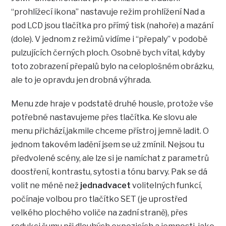
“prohlížecí ikona” nastavuje režim prohlížení Nad a
pod LCD jsou tlačítka pro přímý tisk (nahoře) a mazání
(dole). V jednom z režimů vidíme i “přepaly” v podobě
pulzujících černých ploch. Osobně bych vítal, kdyby
toto zobrazení přepalů bylo na celoplošném obrázku,
ale to je opravdu jen drobná výhrada.
Menu zde hraje v podstatě druhé housle, protože vše
potřebné nastavujeme přes tlačítka. Ke slovu ale
menu přichází,jakmile chceme přístroj jemně ladit. O
jednom takovém ladění jsem se už zmínil. Nejsou tu
předvolené scény, ale lze si je namíchat z parametrů
doostření, kontrastu, sytosti a tónu barvy. Pak se dá
volit ne méně než
jednadvacet
volitelných funkcí,
počínaje volbou pro tlačítko SET (je uprostřed
velkého plochého voliče na zadní straně), přes