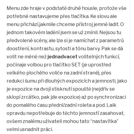
Menu zde hraje v podstatě druhé housle, protože vše
potřebné nastavujeme přes tlačítka. Ke slovu ale
menu přichází,jakmile chceme přístroj jemně ladit. O
jednom takovém ladění jsem se už zmínil. Nejsou tu
předvolené scény, ale lze si je namíchat z parametrů
doostření, kontrastu, sytosti a tónu barvy. Pak se dá
volit ne méně než
jednadvacet
volitelných funkcí,
počínaje volbou pro tlačítko SET (je uprostřed
velkého plochého voliče na zadní straně), přes
redukci šumu při dlouhých expozicích a jemnosti, jako
je expozice na dvojí stisknutí spouště (nejdřív se
sklopí zrcátko, pak jde expozice) až po synchronizaci
do pomalého času přední/zadní roleta a pod. Laik
opravdu nepotřebuje do těchto jemností zasahovat,
ovšem znalému uživateli mohou tato “nastavítka”
velmi usnadnit práci.