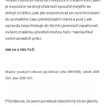
redukci šumu při dlouhých expozicích a jemnosti, jako
je expozice na dvojí stisknutí spouště (nejdřív se
sklopí zrcátko, pak jde expozice) až po synchronizaci
do pomalého času přední/zadní roleta a pod. Laik
opravdu nepotřebuje do těchto jemností zasahovat,
ovšem znalému uživateli mohou tato “nastavítka”
velmi usnadnit práci.
Jak se s ním fotí
Ukázky vysokých citlivostí (po kliknutí výřez 800×600), nahoře 1600
ISO, dole 3200 ISO.
Přiznám se, že jsem poněkud obezřetný stran jásotu