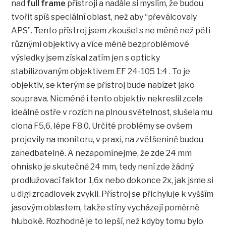
nad
full frame
přístroji a nadále si myslím, že budou
tvořit spíš speciální oblast, než aby “převálcovaly
APS”. Tento přístroj jsem zkoušel s ne méně než pěti
různými objektivy a více méně bezproblémové
výsledky jsem získal zatím jen s opticky
stabilizovaným objektivem EF 24-105 1:4 . To je
objektiv, se kterým se přístroj bude nabízet jako
souprava. Nicméně i tento objektiv nekreslil zcela
ideálně ostře v rozích na plnou světelnost, slušela mu
clona F5,6, lépe F8.0. Určité problémy se ovšem
projevily na monitoru, v praxi, na zvětšenině budou
zanedbatelné. A nezapomínejme, že zde 24 mm
ohnisko je skutečně 24 mm, tedy není zde žádný
prodlužovací faktor 1,6x nebo dokonce 2x, jak jsme si
u digi zrcadlovek zvykli. Přístroj se přichyluje k vyšším
jasovým oblastem, takže stíny vycházejí poměrně
hluboké. Rozhodně je to lepší, než kdyby tomu bylo