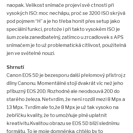
naopak. Velikost snímače projeví své ctnosti při
vysokých ISO: moc nechápu, proč se 3200 ISO skrývá
pod pojmem “H” a je ho třeba honit přes setup jako
speciální funkci, protože i při takto vysokém ISO je
šum zcela zanedbatelný, zatímco u zrcadlovek s APS
snímačem je to už problematická citlivost, použitelná
jen ve světelné nouzi.
Shrnutí
Canon EOS 5D je bezesporu další přelomový přístroj z
dílny Canonu. Momentálně stojí dvakrát víc než jeho
příbuzný EOS 20D. Rozhodně ale neodsouvá 20D do
starého železa. Netvrdím, že není rozdíl mezi 8 Mpx a
13 Mpx. Tvrdím ale to,že 8 Mpx je už tak vysoko na
žebříčku kvality, že to umožňuje plně uplatnit
kreativitu.Kvalitou obrazu se EOS 5D blíží slednímu
formátu. To je moje domněnka, chtělo by to