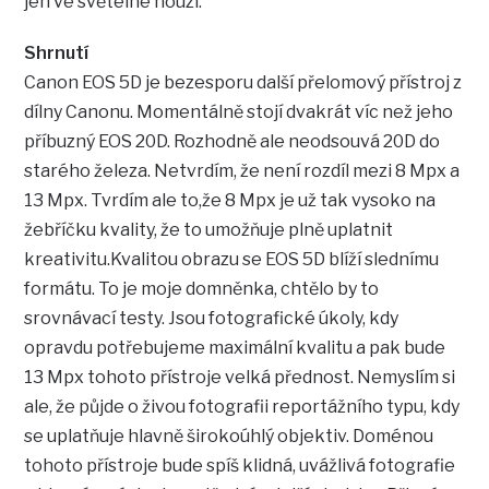
jen ve světelné nouzi.
Shrnutí
Canon EOS 5D je bezesporu další přelomový přístroj z
dílny Canonu. Momentálně stojí dvakrát víc než jeho
příbuzný EOS 20D. Rozhodně ale neodsouvá 20D do
starého železa. Netvrdím, že není rozdíl mezi 8 Mpx a
13 Mpx. Tvrdím ale to,že 8 Mpx je už tak vysoko na
žebříčku kvality, že to umožňuje plně uplatnit
kreativitu.Kvalitou obrazu se EOS 5D blíží slednímu
formátu. To je moje domněnka, chtělo by to
srovnávací testy. Jsou fotografické úkoly, kdy
opravdu potřebujeme maximální kvalitu a pak bude
13 Mpx tohoto přístroje velká přednost. Nemyslím si
ale, že půjde o živou fotografii reportážního typu, kdy
se uplatňuje hlavně širokoúhlý objektiv. Doménou
tohoto přístroje bude spíš klidná, uvážlivá fotografie