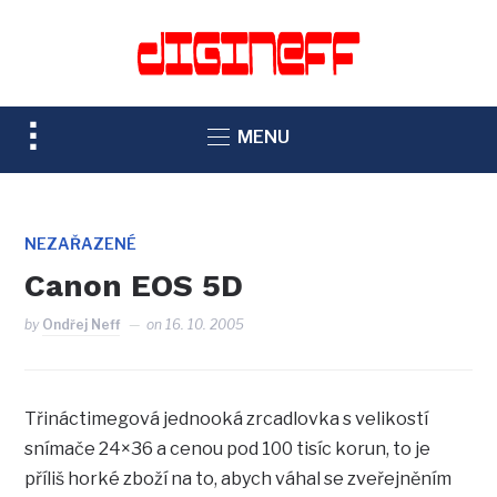
TOGGLE
MENU
SIDEBAR
&
NAVIGATION
NEZAŘAZENÉ
Canon EOS 5D
by
Ondřej Neff
on
16. 10. 2005
Třináctimegová jednooká zrcadlovka s velikostí
snímače 24×36 a cenou pod 100 tisíc korun, to je
příliš horké zboží na to, abych váhal se zveřejněním