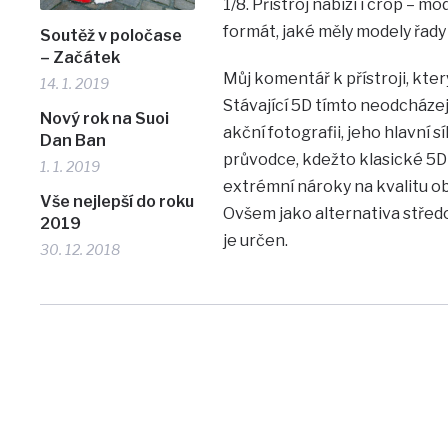
1/8. Přístroj nabízí i crop – mo
formát, jaké měly modely řady 
Soutěž v poločase
– Začátek
Můj komentář k přístroji, kte
14. 1. 2019
Stávající 5D tímto neodcházej
Nový rok na Suoi
akční fotografii, jeho hlavní s
Dan Ban
průvodce, kdežto klasické 5D j
1. 1. 2019
extrémní nároky na kvalitu obj
Vše nejlepší do roku
Ovšem jako alternativa středo
2019
je určen.
30. 12. 2018