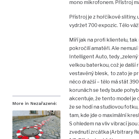
mono mikrofonem. Přístroj má 
Přístroj je z hořčíkové slitin
vydržet 700 expozic. Tělo váží
Míří jak na profi klientelu, ta
pokročilí amatéři. Ale nemusí 
Intelligent Auto, tedy „zelen
velkou baterkou, což je další
vestavěný blesk, to zato je pr
něco dražší – tělo má stát 390
korunách se tedy bude pohybo
akcentuje, že tento model j
More in Nezařazené:
že se hodí na studiovou fotku,
tam, kde jde o maximální kres
S ohledem na vliv vibrací jsou
zvednutí zrcátka (Arbitrary R