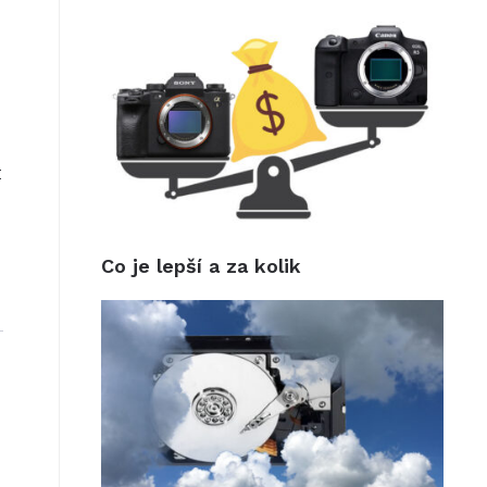
t
Co je lepší a za kolik