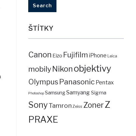
ŠTÍTKY
Canon
Fujifilm
iPhone
Eizo
Leica
objektivy
mobily
Nikon
u
Panasonic
Olympus
Pentax
Samyang
Sigma
Samsung
Photoshop
Z
Sony
Zoner
Tamron
Zeiss
PRAXE