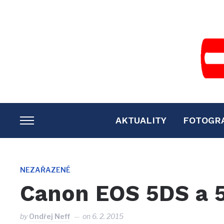
AKTUALITY
FOTOGR
TOGGLE
SIDEBAR
&
NAVIGATION
NEZAŘAZENÉ
Canon EOS 5DS a 
by
Ondřej Neff
on
6. 2. 2015