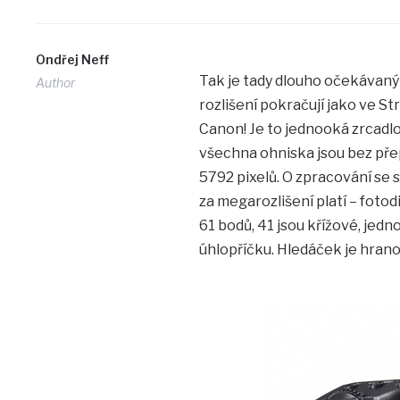
Ondřej Neff
Tak je tady dlouho očekávan
Author
rozlišení pokračují jako ve 
Canon! Je to jednooká zrcadl
všechna ohniska jsou bez přep
5792 pixelů. O zpracování se st
za megarozlišení platí – foto
61 bodů, 41 jsou křížové, jed
úhlopříčku. Hledáček je hrano