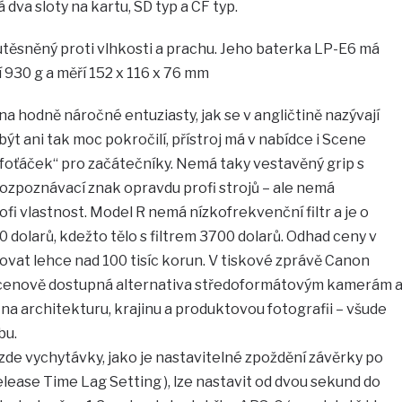
dva sloty na kartu, SD typ a CF typ.
y, utěsněný proti vlhkosti a prachu. Jeho baterka LP-E6 má
 930 g a měří 152 x 116 x 76 mm
k na hodně náročné entuziasty, jak se v angličtině nazývají
být ani tak moc pokročilí, přístroj má v nabídce i Scene
ý foťáček“ pro začátečníky. Nemá taky vestavěný grip s
 rozpoznávací znak opravdu profi strojů – ale nemá
ofi vlastnost. Model R nemá nízkofrekvenční filtr a je o
0 dolarů, kdežto tělo s filtrem 3700 dolarů. Odhad ceny v
vat lehce nad 100 tisíc korun. V tiskové zprávě Canon
e cenově dostupná alternativa středoformátovým kamerám 
 na architekturu, krajinu a produktovou fotografii – všude
bu.
 zde vychytávky, jako je nastavitelné zpoždění závěrky po
elease Time Lag Setting ), lze nastavit od dvou sekund do