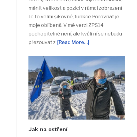
měnit velikost a pozici v rámci zobrazení
Je to velmi šikovné, funkce Porovnat je
moje oblíbená. V mé verzi ZPS14
pochopitelně není, ale kvůli ní se nebudu
přezouvat z
[Read More…]
a
Jak na ostření