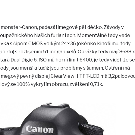
ý monster-Canon, padesátimegové pět déčko. Závody v
Stroupežnického Našich furiantech. Momentálně tedy vede
ovka s čipem CMOS velkým 24×36 (okénko kinofilmu, tedy
očtu) s rozlišením 51 megapixelů. Obrázky tedy mají 8688 x
ará Dual Digic 6. ISO má horní limit 6400, je tedy vidět, že se
diody jsou menší a tudíž jsou problémy s šumem. Ostření má
nomegový pevný displej ClearView II TFT-LCD má 3,2palcovo
lový se 100% vykrytím obrazu, zvětšení 0,71x.