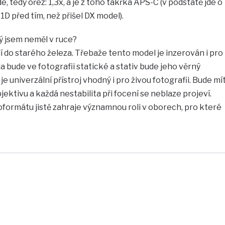
de, tedy ořez: 1,3x, a je z toho takřka APS-C (v podstatě jde o
1D před tím, než přišel DX model).
rý jsem neměl v ruce?
í do starého železa. Třebaže tento model je inzerován i pro
íla bude ve fotografii statické a stativ bude jeho věrný
e univerzální přístroj vhodný i pro živou fotografii. Bude mí
ektivu a každá nestabilita při focení se neblaze projeví.
formátu jistě zahraje významnou roli v oborech, pro které