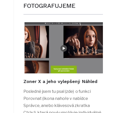
FOTOGRAFUJEME
Zoner X a jeho vylepšený Náhled
Posledně jsem tu psal (zde) o funkci
Porovnat (ikona nahoře v nabídce
Správce, anebo klávesová zkratka
Ctrl+J), která nově umožňuje individuálně