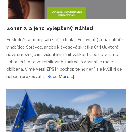
Zoner X a jeho vylepšený Náhled
Posledně jsem tu psal (zde) o funkci Porovnat (ikona nahoře
v nabídce Správce, anebo klávesová zkratka Ctrl+J), která
nově umožňuje individuálně měnit velikost a pozici v rámci
zobrazení Je to velmi šikovné, funkce Porovnat je moje
oblíbená. V mé verzi ZPS14 pochopitelně není, ale kvůli ní se
nebudu přezouvat z
[Read More…]