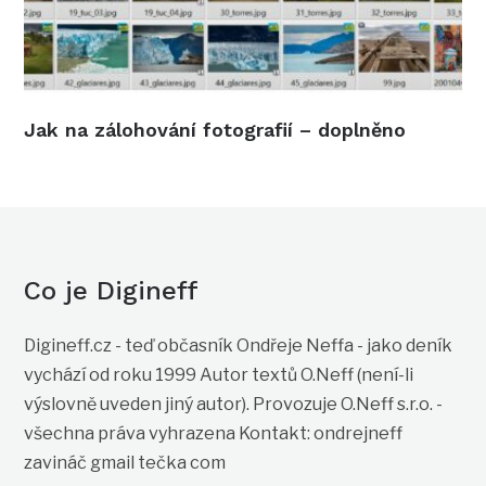
Jak na zálohování fotografií – doplněno
Co je Digineff
Digineff.cz - teď občasník Ondřeje Neffa - jako deník
vychází od roku 1999 Autor textů O.Neff (není-li
výslovně uveden jiný autor). Provozuje O.Neff s.r.o. -
všechna práva vyhrazena Kontakt: ondrejneff
zavináč gmail tečka com