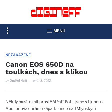
TOGGLE
MENU
SIDEBAR
&
NAVIGATION
NEZAŘAZENÉ
Canon EOS 650D na
toulkách, dnes s klikou
by
Ondřej Neff
on
1. 8. 2012
Někdy musíte mít prostě štěstí. Fotili jsme s Ljubou z
Apollonova chrámu západ slunce nad Mlýnským