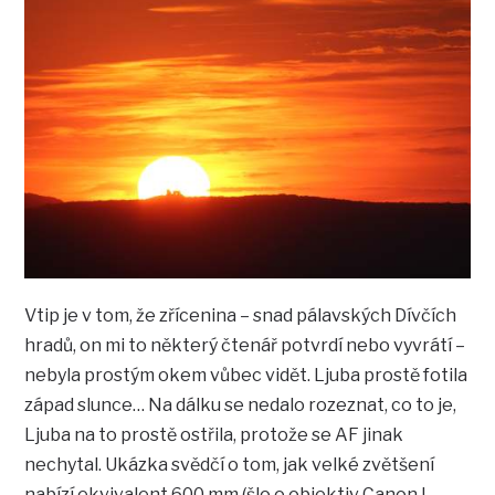
Vtip je v tom, že zřícenina – snad pálavských Dívčích
hradů, on mi to některý čtenář potvrdí nebo vyvrátí –
nebyla prostým okem vůbec vidět. Ljuba prostě fotila
západ slunce… Na dálku se nedalo rozeznat, co to je,
Ljuba na to prostě ostřila, protože se AF jinak
nechytal. Ukázka svědčí o tom, jak velké zvětšení
nabízí ekvivalent 600 mm (šlo o objektiv Canon L