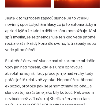
Ještě k tomu focení západů slunce. Je to vcelku
nevinný sport, slýchám hlasy, že je to automaticky a
apriori kýč a že kdo to dělá se sám znemožňuje. Já si
spíš myslím, že se znemožňuje ten kdo vede pitomé
řeči, ale ať si každý koná dle svého, fotí západy nebo
vede pitomé řeči.
Skutečně červené slunce nad obzorem se mi dařilo
vždy jen nad mořem, kdy je slunce opravdu a
absolutně nejníž. Tady přece jen je nad vrchy, tedy
pořád ještě relativně vysoko. Nepomůže stáhnout
expozici, protože pak se jenom ztmaví obloha… a
slunce stejně zůstane jako bílý kotouč. Pak ovšem
nezbude než vzít nástroj Kbelík a červenou tam