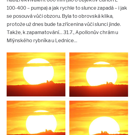
100-400 – pumpa) a jak rychle to slunce zapadá – i jak
se posouvá vůči obzoru. Byla to obrovská klika,
protože už dnes bude ta zřícenina vůči slunci jinde.
Takže, k zapamatování… 31.7., Apollonův chrám u
Mlýnského rybníka u Lednice…