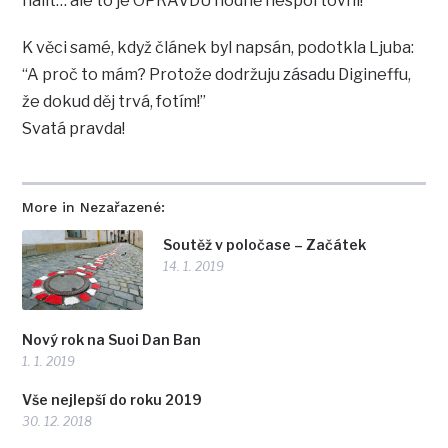
nalít… ale to je OPRAVDU hodně nesportovní!
K věci samé, když článek byl napsán, podotkla Ljuba:
“A proč to mám? Protože dodržuju zásadu Digineffu,
že dokud děj trvá, fotím!”
Svatá pravda!
More in Nezařazené:
Soutěž v poločase – Začátek
14. 1. 2019
Nový rok na Suoi Dan Ban
1. 1. 2019
Vše nejlepší do roku 2019
30. 12. 2018