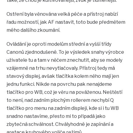
také, že chod je kultivovanější, zvuk je tlumenější.
Ostření byla věnována velká péče a přístroj nabízí
řadu možností, jak AF nastavit, toto bude předmětem
mého dalšího zkoumání.
Ovládání je oproti modelům střední a vyšší třídy
Canonů zjednodušené. To je výsledek snahy výrobce
uživatele tu a tam v něčem znechutit, aby se modely
vzájemně na trhu nevytlačovaly. Přístroj tedy má
stavový displej, avšak tlačítka kolem něho mají jen
jednu funkci. Nikde na povrchu pak nenajdeme
tlačítko pro WB, což je věru na pováženou. Neštěstí
to není, nad zadním plochým rollerem nechybí Q
tlačítko pro menu na zadním displeji, kde si i tu WB
snadno nastavíme, přesto mi to připadá jako
zbytečná schválnost. Chvályhodné je zapínání a
aretace kruhového voliče režimů.