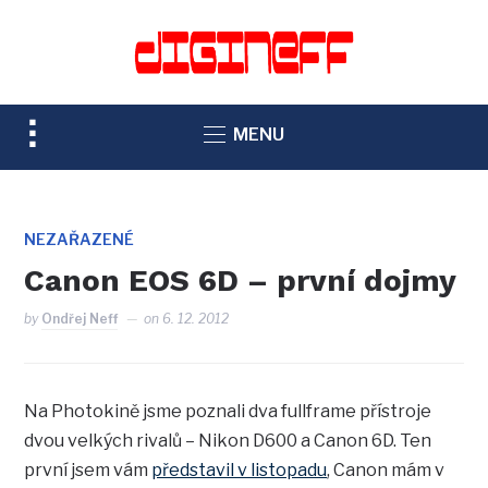
TOGGLE
MENU
SIDEBAR
&
NAVIGATION
NEZAŘAZENÉ
Canon EOS 6D – první dojmy
by
Ondřej Neff
on
6. 12. 2012
Na Photokině jsme poznali dva fullframe přístroje
dvou velkých rivalů – Nikon D600 a Canon 6D. Ten
první jsem vám
představil v listopadu
, Canon mám v