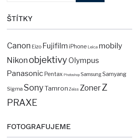
ŠTÍTKY
Canon
mobily
Fujifilm
iPhone
Eizo
Leica
objektivy
Nikon
Olympus
Panasonic
Pentax
Samyang
Samsung
Photoshop
Z
Sony
Zoner
Tamron
Sigma
Zeiss
PRAXE
FOTOGRAFUJEME