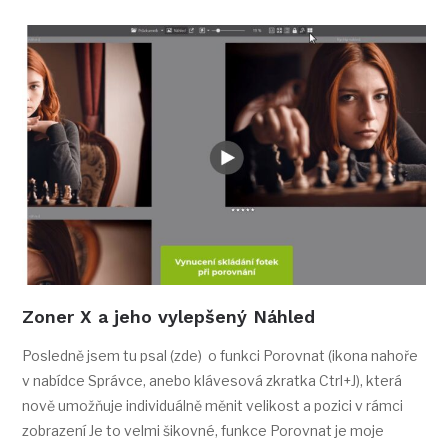
Zoner X a jeho vylepšený Náhled
Posledně jsem tu psal (zde) o funkci Porovnat (ikona nahoře
v nabídce Správce, anebo klávesová zkratka Ctrl+J), která
nově umožňuje individuálně měnit velikost a pozici v rámci
zobrazení Je to velmi šikovné, funkce Porovnat je moje