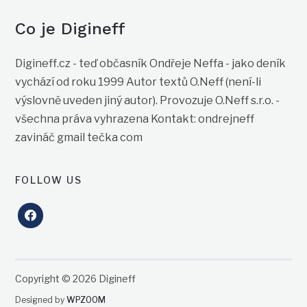
Co je Digineff
Digineff.cz - teď občasník Ondřeje Neffa - jako deník
vychází od roku 1999 Autor textů O.Neff (není-li
výslovně uveden jiný autor). Provozuje O.Neff s.r.o. -
všechna práva vyhrazena Kontakt: ondrejneff
zavináč gmail tečka com
FOLLOW US
facebook
Copyright © 2026 Digineff
Designed by
WPZOOM