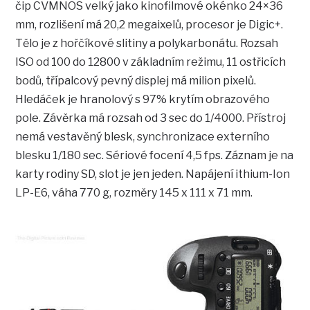
čip CVMNOS velký jako kinofilmové okénko 24×36
mm, rozlišení má 20,2 megaixelů, procesor je Digic+.
Tělo je z hořčíkové slitiny a polykarbonátu. Rozsah
ISO od 100 do 12800 v základním režimu, 11 ostřicích
bodů, třípalcový pevný displej má milion pixelů.
Hledáček je hranolový s 97% krytím obrazového
pole. Závěrka má rozsah od 3 sec do 1/4000. Přístroj
nemá vestavěný blesk, synchronizace externího
blesku 1/180 sec. Sériové focení 4,5 fps. Záznam je na
karty rodiny SD, slot je jen jeden. Napájení ithium-Ion
LP-E6, váha 770 g, rozměry 145 x 111 x 71 mm.