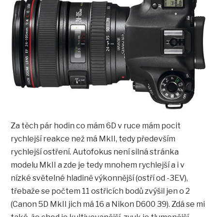
Za těch pár hodin co mám 6D v ruce mám pocit
rychlejší reakce než má MkII, tedy především
rychlejší ostření. Autofokus není silná stránka
modelu MkII a zde je tedy mnohem rychlejší a i v
nízké světelné hladině výkonnější (ostří od -3EV),
třebaže se počtem 11 ostřicích bodů zvýšil jen o 2
(Canon 5D MkII jich má 16 a Nikon D600 39). Zdá se mi