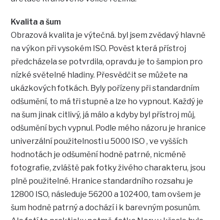
Kvalita a šum
Obrazová kvalita je výtečná. byl jsem zvědavý hlavně
na výkon při vysokém ISO. Pověst která přístroj
předcházela se potvrdila, opravdu je to šampion pro
nízké světelné hladiny. Přesvědčit se můžete na
ukázkových fotkách. Byly pořízeny při standardním
odšumění, to má tři stupně a lze ho vypnout. Každý je
na šum jinak citlivý, já málo a kdyby byl přístroj můj,
odšumění bych vypnul. Podle mého názoru je hranice
univerzální použitelnosti u 5000 ISO , ve vyšších
hodnotách je odšumění hodně patrné, nicméně
fotografie, zvláště pak fotky živého charakteru, jsou
plně použitelné. Hranice standardního rozsahu je
12800 ISO, následuje 56200 a 102400, tam ovšem je
šum hodně patrný a dochází i k barevným posunům.