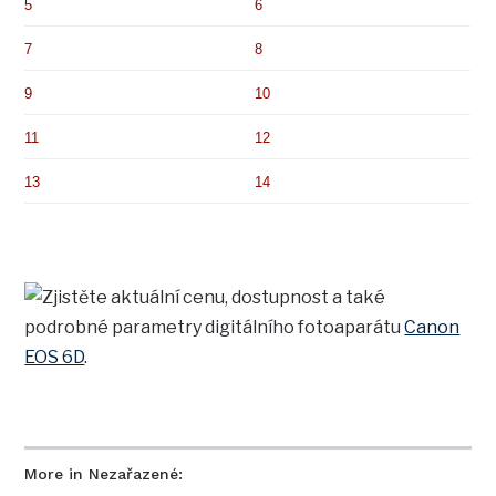
5
6
7
8
9
10
11
12
13
14
Zjistěte aktuální cenu, dostupnost a také
podrobné parametry digitálního fotoaparátu
Canon
EOS 6D
.
More in Nezařazené: