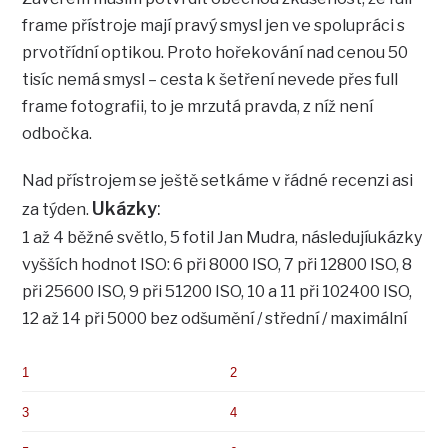
frame přístroje mají pravý smysl jen ve spolupráci s
prvotřídní optikou. Proto hořekování nad cenou 50
tisíc nemá smysl – cesta k šetření nevede přes full
frame fotografii, to je mrzutá pravda, z níž není
odbočka.
Nad přístrojem se ještě setkáme v řádné recenzi asi
Ukázky
:
za týden.
1 až 4 běžné světlo, 5 fotil Jan Mudra, následujíukázky
vyšších hodnot ISO: 6 při 8000 ISO, 7 při 12800 ISO, 8
při 25600 ISO, 9 při 51200 ISO, 10 a 11 při 102400 ISO,
12 až 14 při 5000 bez odšumění / střední / maximální
1
2
3
4