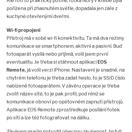
Ale fotí to prakticky potmě, fotka Nory v křesle byla
pořízena při zhasnutém světle, dopadala jen záře z
kuchyně otevřenými dveřmi.
Wi-fi propojení
Přístroj má v sobě wi-fi konektivitu. Ta má dva režimy
komunikace se smartphonem, aktivní a pasivní. Buď
fotoaparát vysílá nebo přijímá, volil jsem první
eventualitu. Je třeba si stáhnout aplikaci
EOS
Remote,
já volil verzi iPhone. Nastavení je snadné, na
chytrém telefonu je třeba zadat heslo, to je SSID číslo
nabízené fotoaparátem. V závěru operace je třeba
zvolit název sítě, to je pak profil, pod nímž se
komunikace obnoví po opětovném zapnutí přístrojů.
Aplikace EOS Remote zprostředkuje posílání fotek
po síti a lze též fotografovat na dálku.
Závěrem musím potvrdit obecnou zkušenost, že full