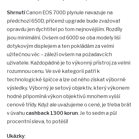
Shrnutí
Canon EOS 700D plynule navazuje na
předchozí 650D, přičemž upgrade bude zvažovat
opravdu jen dychtitel po tom nejnovějším. Rozdíly
jsou minimální. Ovšem od 600D se oba modely liší
dotykovým displejem a ten pokládám za velmi
užitečnou věc – záleží ovšem na požadavcích
uživatele. Každopádně je to výkonný přístroj za velmi
rozumnou cenu. Ve své kategorii patří k
technologické špičce a lze od něho získat výborné
výsledky. Výborný je setový objektiv, který výkonem
hodně připomíná výkon objektivů mnohem vyšší
cenové třídy. Když ale uvažujeme o ceně, je třeba brát
v úvahu
cashback 1300 korun
. Je to sedm a půl
procentní sleva, to potěší!
Ukázky
: