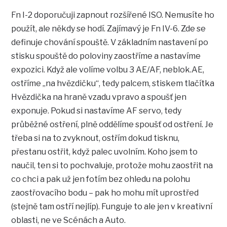
Fn I-2 doporučuji zapnout rozšířené ISO. Nemusíte ho
použít, ale někdy se hodí. Zajímavý je Fn IV-6. Zde se
definuje chování spouště. V základním nastavení po
stisku spouště do poloviny zaostříme a nastavíme
expozici. Když ale volíme volbu 3 AE/AF, neblok.AE,
ostříme „na hvězdičku“, tedy palcem, stiskem tlačítka
Hvězdička na hraně vzadu vpravo a spoušť jen
exponuje. Pokud si nastavíme AF servo, tedy
průběžné ostření, plně oddělíme spoušť od ostření. Je
třeba si na to zvyknout, ostřím dokud tisknu,
přestanu ostřit, když palec uvolním. Koho jsem to
naučil, ten si to pochvaluje, protože mohu zaostřit na
co chci a pak už jen fotím bez ohledu na polohu
zaostřovacího bodu – pak ho mohu mít uprostřed
(stejně tam ostří nejlíp). Funguje to ale jen v kreativní
oblasti, ne ve Scénách a Auto.