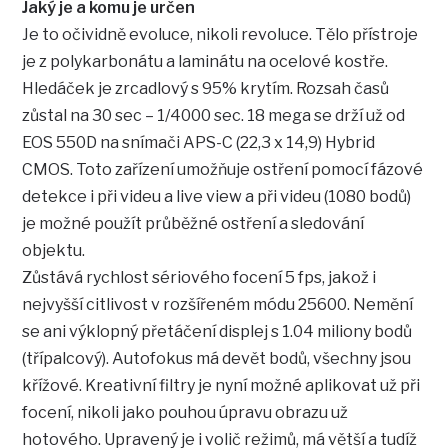
Jaký je a komu je určen
Je to očividně evoluce, nikoli revoluce. Tělo přístroje
je z polykarbonátu a laminátu na ocelové kostře.
Hledáček je zrcadlový s 95% krytím. Rozsah časů
zůstal na 30 sec – 1/4000 sec. 18 mega se drží už od
EOS 550D na snímači APS-C (22,3 x 14,9) Hybrid
CMOS. Toto zařízení umožňuje ostření pomocí fázové
detekce i při videu a live view a při videu (1080 bodů)
je možné použít průběžné ostření a sledování
objektu.
Zůstává rychlost sériového focení 5 fps, jakož i
nejvyšší citlivost v rozšířeném módu 25600. Nemění
se ani výklopný přetáčení displej s 1.04 miliony bodů
(třípalcový). Autofokus má devět bodů, všechny jsou
křížové. Kreativní filtry je nyní možné aplikovat už při
focení, nikoli jako pouhou úpravu obrazu už
hotového. Upravený je i volič režimů, má větší a tudíž