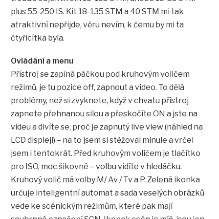
plus 55-250 IS. Kit 18-135 STM a 40 STM mi tak
atraktivní nepřijde, věru nevím, k čemu by mi ta
čtyřicítka byla.
Ovládání a menu
Přístroj se zapíná páčkou pod kruhovým voličem
režimů, je tu pozice off, zapnout a video. To dělá
problémy, než si zvyknete, když v chvatu přístroj
zapnete přehnanou silou a přeskočíte ON a jste na
videu a divíte se, proč je zapnutý live view (náhled na
LCD displeji) – na to jsem si stěžoval minule a vrčel
jsem i tentokrát. Před kruhovým voličem je tlačítko
pro ISO, moc šikovné – volbu vidíte v hledáčku.
Kruhový volič má volby M/ Av / Tv a P. Zelená ikonka
určuje inteligentní automat a sada veselých obrázků
vede ke scénickým režimům, které pak mají