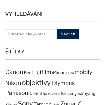
VYHLEDÁVÁNÍ
ŠTÍTKY
Canon
mobily
Fujifilm
iPhone
Eizo
Leica
objektivy
Nikon
Olympus
Panasonic
Pentax
Samyang
Samsung
Photoshop
Z
Sony
Zoner
Tamron
Sigma
Zeiss