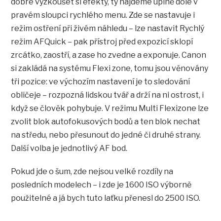
dobré vyzkoušet si efekty, ty najdeme úplně dole v
pravém sloupci rychlého menu. Zde se nastavuje i
režim ostření při živém náhledu – lze nastavit Rychlý
režim AFQuick – pak přístroj před expozicí sklopí
zrcátko, zaostří, a zase ho zvedne a exponuje. Canon
si zakládá na systému Flexi zone, tomu jsou věnovány
tři pozice: ve výchozím nastavení je to sledování
obličeje – rozpozná lidskou tvář a drží na ni ostrost, i
když se člověk pohybuje. V režimu Multi Flexizone lze
zvolit blok autofokusových bodů a ten blok nechat
na středu, nebo přesunout do jedné či druhé strany.
Další volba je jednotlivý AF bod.
Pokud jde o šum, zde nejsou velké rozdíly na
posledních modelech – i zde je 1600 ISO výborně
použitelné a já bych tuto laťku přenesl do 2500 ISO.