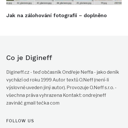
Jak na zálohování fotografií – doplněno
Co je Digineff
Digineff.cz - teď občasník Ondřeje Neffa - jako deník
vychází od roku 1999 Autor textů O.Neff (není-li
výslovně uveden jiný autor). Provozuje O.Neff s.r.o. -
všechna práva vyhrazena Kontakt: ondrejneff
zavináč gmail tečka com
FOLLOW US