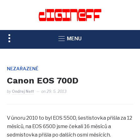
TOGGLE
MENU
SIDEBAR
&
NAVIGATION
NEZAŘAZENÉ
Canon EOS 700D
by
Ondřej Neff
on
29. 5. 2013
V únoru 2010 to byl EOS 550D, šestistovka přišla za 12
měsíců, na EOS 650D jsme čekali 16 měsíců a
sedmistovka přišla po dalších osmi měsících.