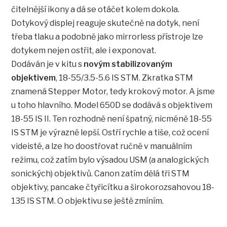
čitelnější ikony a dá se otáčet kolem dokola.
Dotykový displej reaguje skutečně na dotyk, není
třeba tlaku a podobně jako mirrorless přístroje lze
dotykem nejen ostřit, ale i exponovat.
Dodáván je v kitu s
novým stabilizovaným
objektivem
, 18-55/3.5-5.6 IS STM. Zkratka STM
znamená Stepper Motor, tedy krokový motor. A jsme
u toho hlavního. Model 650D se dodává s objektivem
18-55 IS II. Ten rozhodně není špatný, nicméně 18-55
IS STM je výrazně lepší. Ostří rychle a tiše, což ocení
videisté, a lze ho doostřovat ručně v manuálním
režimu, což zatím bylo výsadou USM (a analogických
sonických) objektivů. Canon zatím dělá tři STM
objektivy, pancake čtyřicítku a širokorozsahovou 18-
135 IS STM. O objektivu se ještě zmíním.