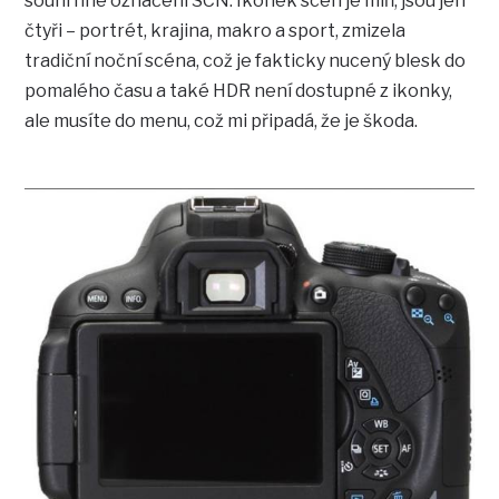
souhrnné označení SCN. Ikonek scén je míň, jsou jen
čtyři – portrét, krajina, makro a sport, zmizela
tradiční noční scéna, což je fakticky nucený blesk do
pomalého času a také HDR není dostupné z ikonky,
ale musíte do menu, což mi připadá, že je škoda.