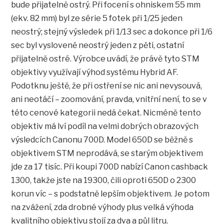
bude přijatelně ostrý. Při focení s ohniskem 55 mm
(ekv. 82 mm) byl ze série 5 fotek při 1/25 jeden
neostrý; stejný výsledek při 1/13 sec a dokonce při 1/6
sec byl vysloveně neostrý jeden z pěti, ostatní
přijatelně ostré. Výrobce uvádí, že právě tyto STM
objektivy využívají výhod systému Hybrid AF.
Podotknu ještě, že při ostření se nic ani nevysouvá,
ani neotáčí – zoomování, pravda, vnitřní není, to se v
této cenové kategorii nedá čekat. Nicméně tento
objektiv má lví podíl na velmi dobrých obrazových
výsledcích Canonu 700D. Model 650D se běžně s
objektivem STM neprodává, se starým objektivem
jde za 17 tisíc. Při koupi 700D nabízí Canon cashback
1300, takže jste na 19300, čili oproti 650D o 2300
korun víc – s podstatně lepším objektivem. Je potom
na zvážení, zda drobné výhody plus velká výhoda
kvalitního objektivu stojí za dva a půl litru.