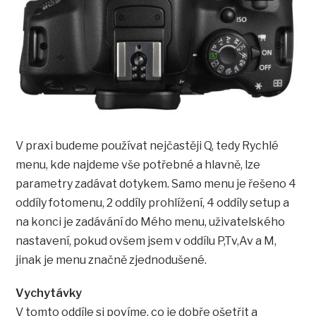
V praxi budeme používat nejčastěji Q, tedy Rychlé
menu, kde najdeme vše potřebné a hlavně, lze
parametry zadávat dotykem. Samo menu je řešeno 4
oddíly fotomenu, 2 oddíly prohlížení, 4 oddíly setup a
na konci je zadávání do Mého menu, uživatelského
nastavení, pokud ovšem jsem v oddílu P,Tv,Av a M,
jinak je menu značně zjednodušené.
Vychytávky
V tomto oddíle si povíme, co je dobře ošetřit a