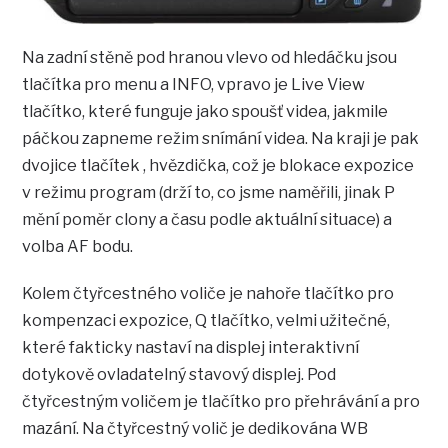
Na zadní stěně pod hranou vlevo od hledáčku jsou
tlačítka pro menu a INFO, vpravo je Live View
tlačítko, které funguje jako spoušť videa, jakmile
páčkou zapneme režim snímání videa. Na kraji je pak
dvojice tlačítek , hvězdička, což je blokace expozice
v režimu program (drží to, co jsme naměřili, jinak P
mění poměr clony a času podle aktuální situace) a
volba AF bodu.
Kolem čtyřcestného voliče je nahoře tlačítko pro
kompenzaci expozice, Q tlačítko, velmi užitečné,
které fakticky nastaví na displej interaktivní
dotykově ovladatelný stavový displej. Pod
čtyřcestným voličem je tlačítko pro přehrávání a pro
mazání. Na čtyřcestný volič je dedikována WB