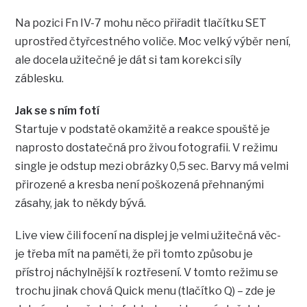
Na pozici Fn IV-7 mohu něco přiřadit tlačítku SET
uprostřed čtyřcestného voliče. Moc velký výběr není,
ale docela užitečné je dát si tam korekci síly
záblesku.
Jak se s ním fotí
Startuje v podstatě okamžitě a reakce spouště je
naprosto dostatečná pro živou fotografii. V režimu
single je odstup mezi obrázky 0,5 sec. Barvy má velmi
přirozené a kresba není poškozená přehnanými
zásahy, jak to někdy bývá.
Live view čili focení na displej je velmi užitečná věc-
je třeba mít na paměti, že při tomto způsobu je
přístroj náchylnější k roztřesení. V tomto režimu se
trochu jinak chová Quick menu (tlačítko Q) – zde je