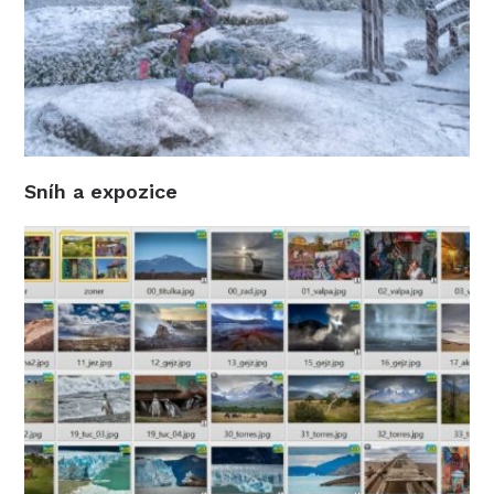
Sníh a expozice