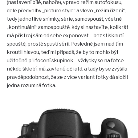
(nastavení bílé, nahoře), vpravo režim autofokusu,
dole předvolby „picture style“ a vlevo „režim řízení“,
tedy jednotlivé snímky, série, samospoušť, včetně
„kontinuální“ samospouště, kdy si nastavíte, kolikrát
má přístroj sám od sebe exponovat – bez stisknutí
spouště, prostě spustí sérii. Posledně jsem nad tím
kroutil hlavou, teď mi připadá, že by to mohlo být
užitečné při focení skupinek – vždycky se na fotce
někdo šklebí, má zavřené oči atd. a tady by se zvýšila
pravděpodobnost, že se z více variant fotky dá složit
jedna rozumná fotka.