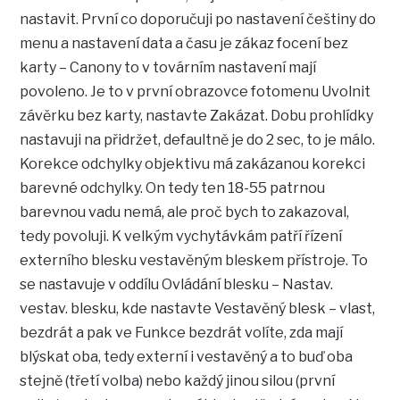
nastavit. První co doporučuji po nastavení češtiny do
menu a nastavení data a času je zákaz focení bez
karty – Canony to v továrním nastavení mají
povoleno. Je to v první obrazovce fotomenu Uvolnit
závěrku bez karty, nastavte Zakázat. Dobu prohlídky
nastavuji na přidržet, defaultně je do 2 sec, to je málo.
Korekce odchylky objektivu má zakázanou korekci
barevné odchylky. On tedy ten 18-55 patrnou
barevnou vadu nemá, ale proč bych to zakazoval,
tedy povoluji. K velkým vychytávkám patří řízení
externího blesku vestavěným bleskem přístroje. To
se nastavuje v oddílu Ovládání blesku – Nastav.
vestav. blesku, kde nastavte Vestavěný blesk – vlast,
bezdrát a pak ve Funkce bezdrát volíte, zda mají
blýskat oba, tedy externí i vestavěný a to buď oba
stejně (třetí volba) nebo každý jinou silou (první