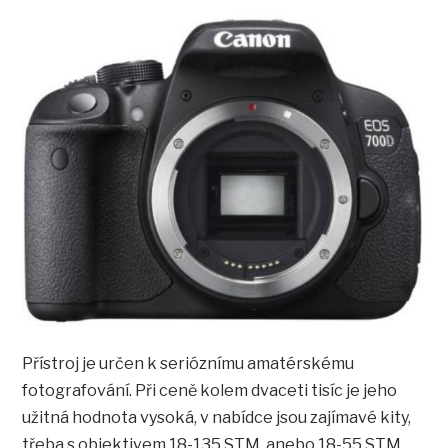
Přístroj je určen k serióznímu amatérskému
fotografování. Při ceně kolem dvaceti tisíc je jeho
užitná hodnota vysoká, v nabídce jsou zajímavé kity,
třeba s objektivem 18-135 STM, anebo 18-55 STM