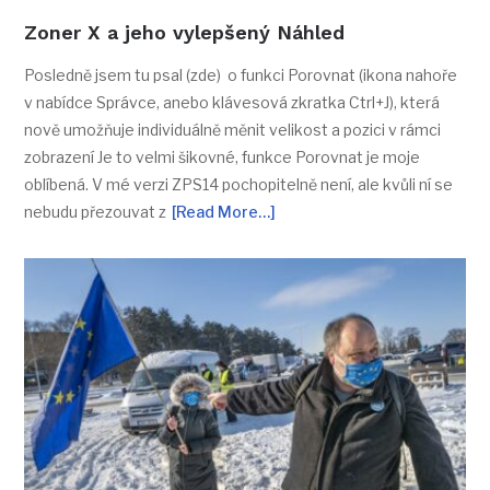
Zoner X a jeho vylepšený Náhled
Posledně jsem tu psal (zde) o funkci Porovnat (ikona nahoře
v nabídce Správce, anebo klávesová zkratka Ctrl+J), která
nově umožňuje individuálně měnit velikost a pozici v rámci
zobrazení Je to velmi šikovné, funkce Porovnat je moje
oblíbená. V mé verzi ZPS14 pochopitelně není, ale kvůli ní se
nebudu přezouvat z
[Read More…]