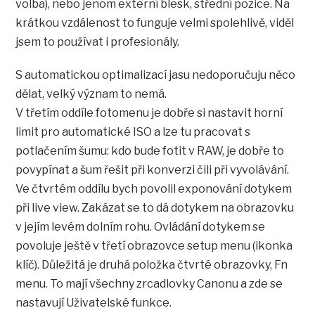
volba), nebo jenom externí blesk, střední pozice. Na
krátkou vzdálenost to funguje velmi spolehlivě, viděl
jsem to používat i profesionály.
S automatickou optimalizací jasu nedoporučuju něco
dělat, velký význam to nemá.
V třetím oddíle fotomenu je dobře si nastavit horní
limit pro automatické ISO a lze tu pracovat s
potlačením šumu: kdo bude fotit v RAW, je dobře to
povypínat a šum řešit při konverzi čili při vyvolávání.
Ve čtvrtém oddílu bych povolil exponování dotykem
při live view. Zakázat se to dá dotykem na obrazovku
v jejím levém dolním rohu. Ovládání dotykem se
povoluje ještě v třetí obrazovce setup menu (ikonka
klíč). Důležitá je druhá položka čtvrté obrazovky, Fn
menu. To mají všechny zrcadlovky Canonu a zde se
nastavují Uživatelské funkce.