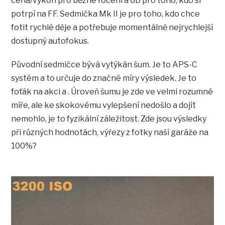
cena/výkon pro běžné focení a 6D pro toho, kdo si
potrpí na FF. Sedmička Mk II je pro toho, kdo chce
fotit rychlé děje a potřebuje momentálně nejrychlejší
dostupný autofokus.
Původní sedmičce bývá vytýkán šum. Je to APS-C
systém a to určuje do značné míry výsledek. Je to
foťák na akci a . Úroveň šumu je zde ve velmi rozumné
míře, ale ke skokovému vylepšení nedošlo a dojít
nemohlo, je to fyzikální záležitost. Zde jsou výsledky
při různých hodnotách, výřezy z fotky naší garáže na
100%?