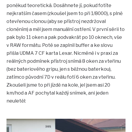
poněkud teoretická. Dosáhnete jí, pokud fotíte
nejkratším časem (zkoušel jsem to při 1/8000), s plně
otevřenou clonou (aby se přístroj nezdržoval
cloněním) a měl jsem manuální ostření. V první sérii to
pak bylo 11 oken a pak podvakrát po 10 oknech, vše
v RAW formátu. Poté se zaplnil buffer a ke slovu
přišla UDMA 7 CF karta Lexar. Nicméně i v praxi za
reálných podmínek přístroj snímá 8 oken za vteřinu
(bez bateriového gripu, jen s běžnou baterkou),
zatímco původní 7D v reálu fotí 6 oken za vteřinu.
Zkoušeli jsme to při jízdě na kole, jel jsem asi 20
km/hod a AF pochytal každý snímek, ani jeden
neuletěl: