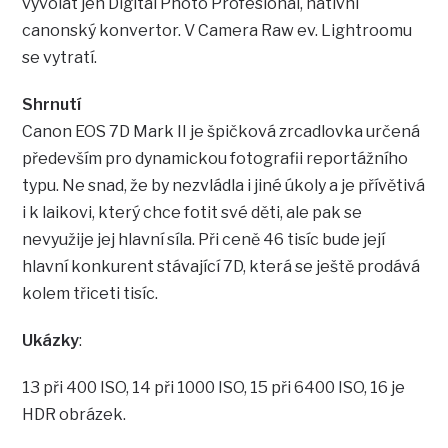
vyvolat jen Digital Photo Profesional, nativní
canonský konvertor. V Camera Raw ev. Lightroomu
se vytratí.
Shrnutí
Canon EOS 7D Mark II je špičková zrcadlovka určená
především pro dynamickou fotografii reportážního
typu. Ne snad, že by nezvládla i jiné úkoly a je přívětivá
i k laikovi, který chce fotit své děti, ale pak se
nevyužije jej hlavní síla. Při ceně 46 tisíc bude její
hlavní konkurent stávající 7D, která se ještě prodává
kolem třiceti tisíc.
Ukázky
:
13 při 400 ISO, 14 při 1000 ISO, 15 při 6400 ISO, 16 je
HDR obrázek.