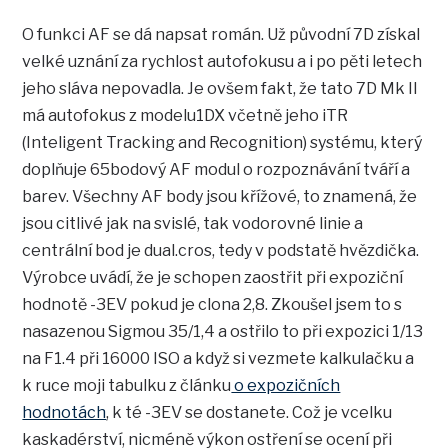
O funkci AF se dá napsat román. Už původní 7D získal
velké uznání za rychlost autofokusu a i po pěti letech
jeho sláva nepovadla. Je ovšem fakt, že tato 7D Mk II
má autofokus z modelu1DX včetně jeho iTR
(Inteligent Tracking and Recognition) systému, který
doplňuje 65bodový AF modul o rozpoznávání tváří a
barev. Všechny AF body jsou křížové, to znamená, že
jsou citlivé jak na svislé, tak vodorovné linie a
centrální bod je dual.cros, tedy v podstatě hvězdička.
Výrobce uvádí, že je schopen zaostřit při expoziční
hodnotě -3EV pokud je clona 2,8. Zkoušel jsem to s
nasazenou Sigmou 35/1,4 a ostřilo to při expozici 1/13
na F1.4 při 16000 ISO a když si vezmete kalkulačku a
k ruce moji tabulku z článku
o expozičních
hodnotách
, k té -3EV se dostanete. Což je vcelku
kaskadérství, nicméně výkon ostření se ocení při