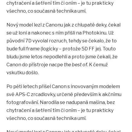
chytračení a šetření tím či oním – je tu prakticky
všechno, co současná technika umí.
Nový model lezl z Canonu jak z chlupaté deky, čekal
se už loni a nakonec s ním přišli na Photokinu. Už
původní 7D vyvolal rozruch, tehdy se čekalo, že to
bude full frame (logicky – protože 5D FF je). Touto
bludu jsme letos nepodlehli a proto jsme čekali, že
Canon do přístroje nacpe
the best of
. K čemuž
vskutku došlo.
Po pěti letech přišel Canon s inovovaným modelem
své APS-C zrcadlovky, určené především k akčnímu
fotografování. Narodila se nadupaná mašina, bez
chytračení a šetření tím či oním – je tu prakticky
všechno, co současná technika umí.