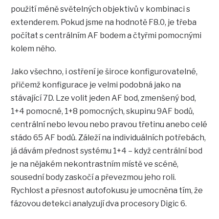
použití méně světelných objektivů v kombinaci s
extenderem. Pokud jsme na hodnotě F8.0, je třeba
počítat s centrálním AF bodem a čtyřmi pomocnými
kolem něho.
Jako všechno, i ostření je široce konfigurovatelné,
přičemž konfigurace je velmi podobná jako na
stávající 7D. Lze volit jeden AF bod, zmenšený bod,
1+4 pomocné, 1+8 pomocných, skupinu 9AF bodů,
centrální nebo levou nebo pravou třetinu anebo celé
stádo 65 AF bodů. Záleží na individuálních potřebách,
já dávám přednost systému 1+4 – když centrální bod
je na nějakém nekontrastním místě ve scéně,
sousední body zaskočí a převezmou jeho roli.
Rychlost a přesnost autofokusu je umocněna tím, že
fázovou detekci analyzují dva procesory Digic 6.