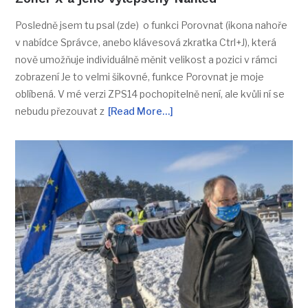
Posledně jsem tu psal (zde) o funkci Porovnat (ikona nahoře
v nabídce Správce, anebo klávesová zkratka Ctrl+J), která
nově umožňuje individuálně měnit velikost a pozici v rámci
zobrazení Je to velmi šikovné, funkce Porovnat je moje
oblíbená. V mé verzi ZPS14 pochopitelně není, ale kvůli ní se
nebudu přezouvat z
[Read More…]