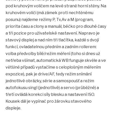
pod kruhovým voličem na levé straně horní stěny. Na
kruhovém voliči (má zámek proti nechtěnému
posunu) najdeme režimy P, Tv,Av a M (program,
priorita času a clony a manuál, béčko pro dlouhé časy
a tři pozice pro uživatelské nastavení. Napravo je
stavový displej a nad ním tři tlačítka, každé s dvojí
funkcí, ovladatelnou předním a zadním rollerem:
volba předvolby bílé/režim měření (toho si dnes už
netřeba všímat, automatická WB funguje skvěle a ve
většině případů vystačíme s celoplošným měřením
expozice), pak je drive/AF, tedy režim snímání
jednotlivé obrázky, série a samospoušť a režim
autofokusu singl (jednotlivé) a servo (průběžné) a
třetí ovládá korekci síly blesku a nastavení ISO.
Kousek dál je vypínač pro žárovku stavového
displeje.