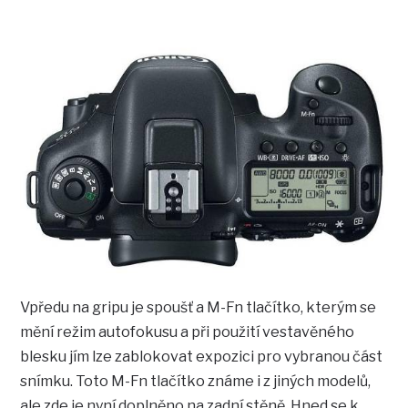
Vpředu na gripu je spoušť a M-Fn tlačítko, kterým se
mění režim autofokusu a při použití vestavěného
blesku jím lze zablokovat expozici pro vybranou část
snímku. Toto M-Fn tlačítko známe i z jiných modelů,
ale zde je nyní doplněno na zadní stěně. Hned se k