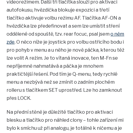
videorežimem. Další tři tlačítka slouží pro aktivaci
autofokusu, hvězdička blokuje expozici a třetí
tlačítko aktivuje volbu režimu AF. Tlačítka AF-ON a
hvězdička lze předefinovat a sem lze umístit stření
oddělené od spouště, tzv. rear focuc, psal jsem
o něm
zde
. O něco níže je joystick pro volbu ostřicího bodu i
pro pohyb v menu a u něho je nově páčka, kterou též
lze volit A režim. Je to vítaná inovace, ten M-Fn se
nepříjemně nahmatává a páčka je mnohem
praktičtější řešení. Pod tím je Q-menu, tedy rychlé
menu a nezbývá než se zmínit o zadním plochém
rolleru s tlačítkem SET uprostřed. Lze ho zamknout
přes LOCK.
Na přední stěně je důležité tlačítko pro aktivaci
blesku a tlačítko pro náhled clony – tohle zařízení mi
bylo k smíchu už při analogu, je totálně k ničemu a je