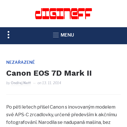
TOGGLE
MENU
SIDEBAR
&
NAVIGATION
NEZAŘAZENÉ
Canon EOS 7D Mark II
by
Ondřej Neff
on
13. 11. 2014
Po pěti letech přišel Canon s inovovaným modelem
své APS-C zrcadlovky, určené především k akčnímu
fotografování. Narodila se nadupaná mašina, bez