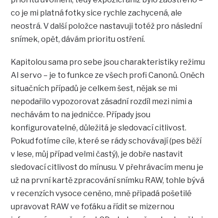
co je mi platná fotky sice rychle zachycená, ale
neostrá. V další položce nastavuji totéž pro následní
snímek, opět, dávám prioritu ostření.
Kapitolou sama pro sebe jsou charakteristiky režimu
AI servo – je to funkce ze všech profi Canonů. Oněch
situačních případů je celkem šest, nějak se mi
nepodařilo vypozorovat zásadní rozdíl mezi nimi a
nechávám to na jedničce. Případy jsou
konfigurovatelné, důležitá je sledovací citlivost.
Pokud fotíme cíle, které se rády schovávají (pes běží
v lese, můj případ velmi častý), je dobře nastavit
sledovací citlivost do mínusu. V přehrávacím menu je
už na první kartě zpracování snímku RAW, tohle bývá
v recenzích vysoce ceněno, mně připadá pošetilé
upravovat RAW ve foťáku a řídit se mizernou