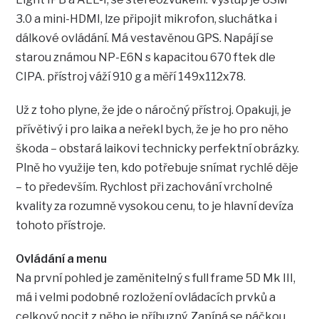
3.0 a mini-HDMI, lze připojit mikrofon, sluchátka i
dálkové ovládání. Má vestavěnou GPS. Napájí se
starou známou NP-E6N s kapacitou 670 ftek dle
CIPA. přístroj váží 910 g a měří 149x112x78.
Už z toho plyne, že jde o náročný přístroj. Opakuji, je
přívětivý i pro laika a neřekl bych, že je ho pro něho
škoda – obstará laikovi technicky perfektní obrázky.
Plně ho využije ten, kdo potřebuje snímat rychlé děje
– to především. Rychlost při zachování vrcholné
kvality za rozumně vysokou cenu, to je hlavní devíza
tohoto přístroje.
Ovládání a menu
Na první pohled je zaměnitelný s full frame 5D Mk III,
má i velmi podobné rozložení ovládacích prvků a
celkový pocit z něho je příbuzný. Zapíná se páčkou