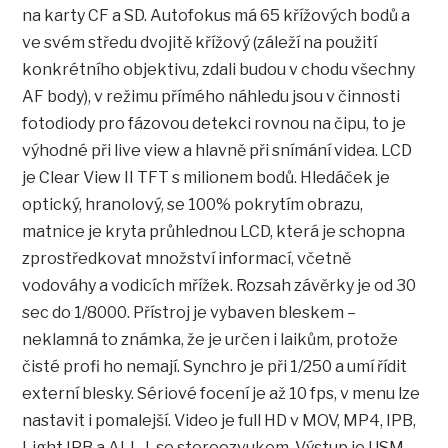
na karty CF a SD. Autofokus má 65 křížových bodů a
ve svém středu dvojitě křížový (záleží na použití
konkrétního objektivu, zdali budou v chodu všechny
AF body), v režimu přímého náhledu jsou v činnosti
fotodiody pro fázovou detekci rovnou na čipu, to je
výhodné při live view a hlavně při snímání videa. LCD
je Clear View II TFT s milionem bodů. Hledáček je
optický, hranolový, se 100% pokrytím obrazu,
matnice je kryta průhlednou LCD, která je schopna
zprostředkovat množství informací, včetně
vodováhy a vodicích mřížek. Rozsah závěrky je od 30
sec do 1/8000. Přístroj je vybaven bleskem –
neklamná to známka, že je určen i laikům, protože
čisté profi ho nemají. Synchro je při 1/250 a umí řídit
externí blesky. Sériové focení je až 10 fps, v menu lze
nastavit i pomalejší. Video je full HD v MOV, MP4, IPB,
Light IPB a ALL-I, se stereozvukem. Výstup je USM