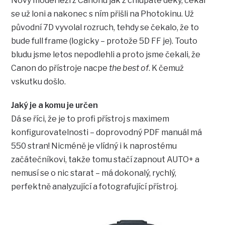
Nový model lezl z Canonu jak z chlupaté deky, čekal
se už loni a nakonec s ním přišli na Photokinu. Už
původní 7D vyvolal rozruch, tehdy se čekalo, že to
bude full frame (logicky – protože 5D FF je). Touto
bludu jsme letos nepodlehli a proto jsme čekali, že
Canon do přístroje nacpe
the best of
. K čemuž
vskutku došlo.
Jaký je a komu je určen
Dá se říci, že je to profi přístroj s maximem
konfigurovatelnosti – doprovodný PDF manuál má
550 stran! Nicméně je vlídný i k naprostému
začátečníkovi, takže tomu stačí zapnout AUTO+ a
nemusí se o nic starat – má dokonalý, rychlý,
perfektně analyzující a fotografující přístroj.