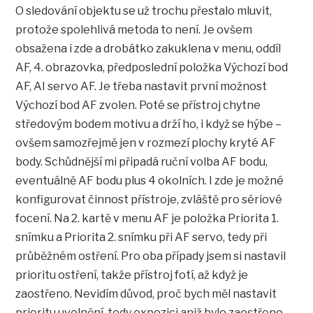
O sledování objektu se už trochu přestalo mluvit,
protože spolehlivá metoda to není. Je ovšem
obsažena i zde a drobátko zakuklena v menu, oddíl
AF, 4. obrazovka, předposlední položka Výchozí bod
AF, AI servo AF. Je třeba nastavit první možnost
Výchozí bod AF zvolen. Poté se přístroj chytne
středovým bodem motivu a drží ho, i když se hýbe –
ovšem samozřejmě jen v rozmezí plochy kryté AF
body. Schůdnější mi připadá ruční volba AF bodu,
eventuálně AF bodu plus 4 okolních. I zde je možné
konfigurovat činnost přístroje, zvláště pro sériové
focení. Na 2. kartě v menu AF je položka Priorita 1.
snímku a Priorita 2. snímku při AF servo, tedy při
průběžném ostření. Pro oba případy jsem si nastavil
prioritu ostření, takže přístroj fotí, až když je
zaostřeno. Nevidím důvod, proč bych měl nastavit
prioritu uvolnění, tedy expozici aniž bylo zaostřeno –