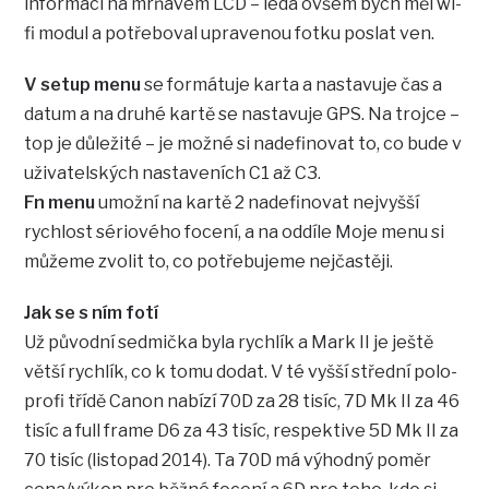
informací na mrňavém LCD – leda ovšem bych měl wi-
fi modul a potřeboval upravenou fotku poslat ven.
V setup menu
se formátuje karta a nastavuje čas a
datum a na druhé kartě se nastavuje GPS. Na trojce –
top je důležité – je možné si nadefinovat to, co bude v
uživatelských nastaveních C1 až C3.
Fn menu
umožní na kartě 2 nadefinovat nejvyšší
rychlost sériového focení, a na oddíle Moje menu si
můžeme zvolit to, co potřebujeme nejčastěji.
Jak se s ním fotí
Už původní sedmička byla rychlík a Mark II je ještě
větší rychlík, co k tomu dodat. V té vyšší střední polo-
profi třídě Canon nabízí 70D za 28 tisíc, 7D Mk II za 46
tisíc a full frame D6 za 43 tisíc, respektive 5D Mk II za
70 tisíc (listopad 2014). Ta 70D má výhodný poměr