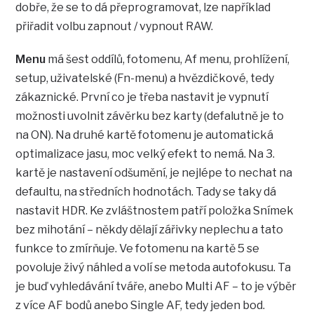
dobře, že se to dá přeprogramovat, lze například
přiřadit volbu zapnout / vypnout RAW.
Menu
má šest oddílů, fotomenu, Af menu, prohlížení,
setup, uživatelské (Fn-menu) a hvězdičkové, tedy
zákaznické. První co je třeba nastavit je vypnutí
možnosti uvolnit závěrku bez karty (defalutně je to
na ON). Na druhé kartě fotomenu je automatická
optimalizace jasu, moc velký efekt to nemá. Na 3.
kartě je nastavení odšumění, je nejlépe to nechat na
defaultu, na středních hodnotách. Tady se taky dá
nastavit HDR. Ke zvláštnostem patří položka Snímek
bez mihotání – někdy dělají zářivky neplechu a tato
funkce to zmírňuje. Ve fotomenu na kartě 5 se
povoluje živý náhled a volí se metoda autofokusu. Ta
je buď vyhledávání tváře, anebo Multi AF – to je výběr
z více AF bodů anebo Single AF, tedy jeden bod.