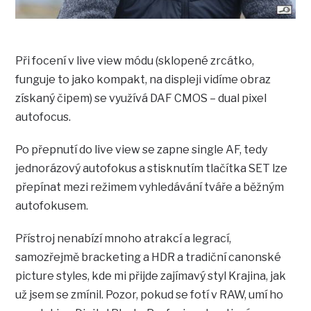
Při focení v live view módu (sklopené zrcátko,
funguje to jako kompakt, na displeji vidíme obraz
získaný čipem) se využívá DAF CMOS – dual pixel
autofocus.
Po přepnutí do live view se zapne single AF, tedy
jednorázový autofokus a stisknutím tlačítka SET lze
přepínat mezi režimem vyhledávání tváře a běžným
autofokusem.
Přístroj nenabízí mnoho atrakcí a legrací,
samozřejmě bracketing a HDR a tradiční canonské
picture styles, kde mi přijde zajímavý styl Krajina, jak
už jsem se zmínil. Pozor, pokud se fotí v RAW, umí ho