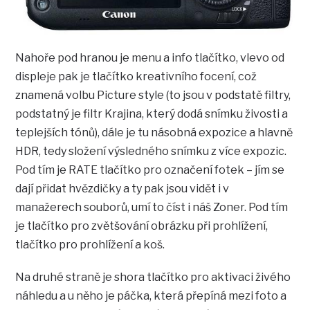
Nahoře pod hranou je menu a info tlačítko, vlevo od
displeje pak je tlačítko kreativního focení, což
znamená volbu Picture style (to jsou v podstatě filtry,
podstatný je filtr Krajina, který dodá snímku živosti a
teplejších tónů), dále je tu násobná expozice a hlavně
HDR, tedy složení výsledného snímku z více expozic.
Pod tím je RATE tlačítko pro označení fotek – jím se
dají přidat hvězdičky a ty pak jsou vidět i v
manažerech souborů, umí to číst i náš Zoner. Pod tím
je tlačítko pro zvětšování obrázku při prohlížení,
tlačítko pro prohlížení a koš.
Na druhé straně je shora tlačítko pro aktivaci živého
náhledu a u něho je páčka, která přepíná mezi foto a