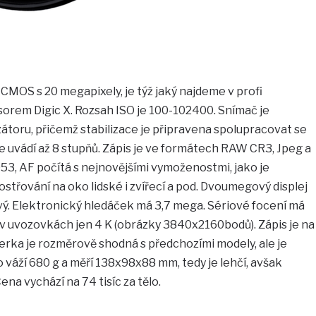
CMOS s 20 megapixely, je týž jaký najdeme v profi
sorem Digic X. Rozsah ISO je 100-102400. Snímač je
átoru, přičemž stabilizace je připravena spolupracovat se
ce uvádí až 8 stupňů. Zápis je ve formátech RAW CR3, Jpeg a
053, AF počítá s nejnovějšími vymoženostmi, jako je
ostřování na oko lidské i zvířecí a pod. Dvoumegový displej
vý. Elektronický hledáček má 3,7 mega. Sériové focení má
e v uvozovkách jen 4 K (obrázky 3840x2160bodů). Zápis je na
aterka je rozměrově shodná s předchozími modely, ale je
váží 680 g a měří 138x98x88 mm, tedy je lehčí, avšak
na vychází na 74 tisíc za tělo.