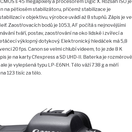
 CMOS s 45 megapixely a procesorem Digic X. Rozsah ISO je
 na pětiosém stabilizátoru, přičemž stabilizace je
abilizací v objektivu, výrobce uvádí až 8 stupňů. Zápis je ve
f. Zaostřovacích bodů je 1053, AF počítá s nejnovějšími
vání tváří, postav, zaostřování na oko lidské i zvířecí a
řetáčecí výklopný dotykový. Elektronický hledáček má 5,8
enci 20 fps. Canon se velmi chlubí videem, to je zde 8 K
is je na karty Cfexpress a SD UHD-II. Baterka je rozměrově
ale je vylepšená typu LP-E6NH. Tělo váží 738 g a měří
 123 tisíc za tělo.