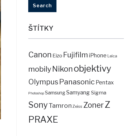
ŠTÍTKY
Canon
Fujifilm
iPhone
Eizo
Leica
objektivy
mobily
Nikon
Panasonic
Olympus
Pentax
Samyang
Sigma
Samsung
Photoshop
Z
Sony
Zoner
Tamron
Zeiss
PRAXE