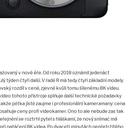
gažovaný v nové éře. Od roku 2018 oznámil jedenáct
ý týden čtyři další. V řadě R má tedy čtyři základní modely.
vský rozdíl v ceně, zjevně kvůli tomu šílenému 8K videu.
 video tohoto přístroje splňuje další technické požadavky
takže pětka jistě zaujme i profesionální kameramany: cena
osahuje ceny profi videokamer. Ono to ale nebude zas tak
ejnění se roztrhl pytel s hláškami, že nový snímač má
 při natáčení 8K videa. Po dvaceti minutách nepřetržitého