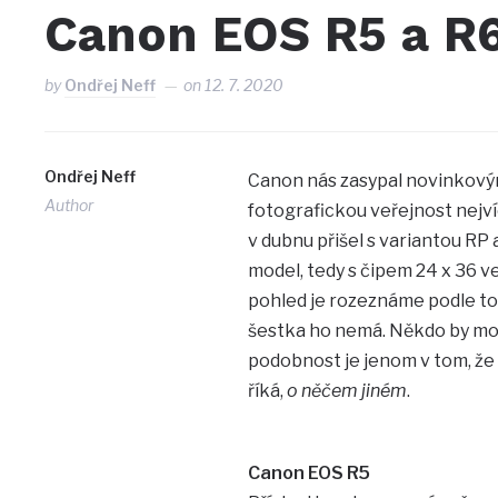
Canon EOS R5 a R
by
Ondřej Neff
on
12. 7. 2020
Ondřej Neff
Canon nás zasypal novinkový
Author
fotografickou veřejnost nejvíc
v dubnu přišel s variantou RP 
model, tedy s čipem 24 x 36 v
pohled je rozeznáme podle toh
šestka ho nemá. Někdo by mohl
podobnost je jenom v tom, že pě
říká,
o něčem jiném
.
Canon EOS R5