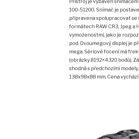
Přístroj je vybaven snímačem
100-51200. Snímač je postaven
připravena spolupracovat se st
formátech RAW CR3, Jpeg a Hei
vymoženostmi, jako je rozpozná
pod. Dvoumegový displej je p
mega. Sériové focení má frekv
(obrázky 8192×4320 bodů). Záp
shodná s předchozími modely, 
138x98x88 mm. Cena vychází na