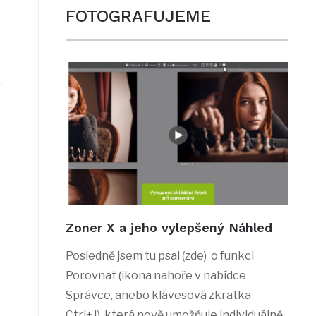
FOTOGRAFUJEME
Zoner X a jeho vylepšený Náhled
Posledně jsem tu psal (zde) o funkci
Porovnat (ikona nahoře v nabídce
Správce, anebo klávesová zkratka
Ctrl+J), která nově umožňuje individuálně