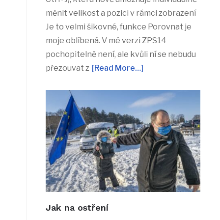
měnit velikost a pozici v rámci zobrazení
Je to velmi šikovné, funkce Porovnat je
moje oblíbená. V mé verzi ZPS14
pochopitelně není, ale kvůli ní se nebudu
přezouvat z
[Read More…]
Jak na ostření