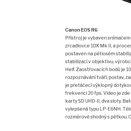
Canon EOS R6
Přístroj je vybaven snímačem 
zrcadlovce 1DX Mk II, a proce
postaven na pětiosém stabiliz
stabilizací v objektivu, výrob
Heif. Zaostřovacích bodů je 1
rozpoznávání tváří, postav, za
je přetáčecí výklopný dotyko
frekvenci 20 fps. Video je zd
karty SD UHD-II, dva sloty. B
vylepšená typu LP-E6NH. Tělo 
rozměrově shodný s pětkou. Ce