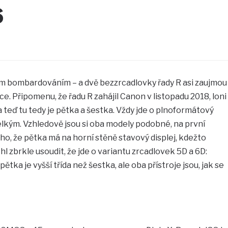
6
m bombardováním – a dvě bezzrcadlovky řady R asi zaujmou
e. Připomenu, že řadu R zahájil Canon v listopadu 2018, loni
a teď tu tedy je pětka a šestka. Vždy jde o plnoformátový
elkým. Vzhledově jsou si oba modely podobné, na první
o, že pětka má na horní stěně stavový displej, kdežto
 zbrkle usoudit, že jde o variantu zrcadlovek 5D a 6D:
tka je vyšší třída než šestka, ale oba přístroje jsou, jak se