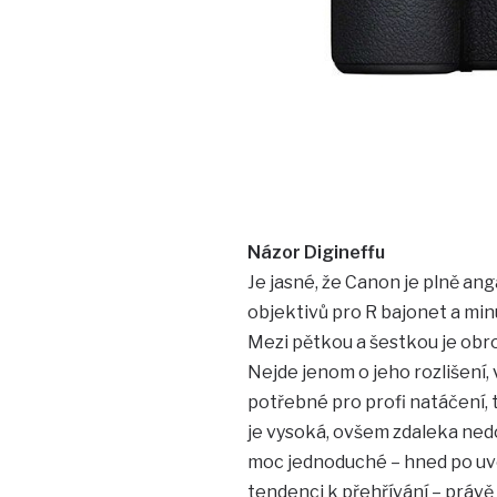
Názor Digineffu
Je jasné, že Canon je plně an
objektivů pro R bajonet a minul
Mezi pětkou a šestkou je obro
Nejde jenom o jeho rozlišení,
potřebné pro profi natáčení, 
je vysoká, ovšem zdaleka ned
moc jednoduché – hned po uveř
tendenci k přehřívání – právě