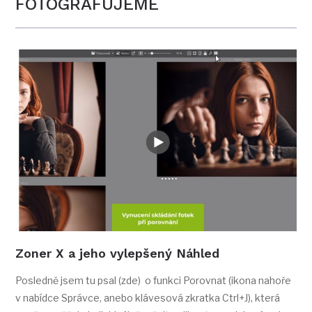
FOTOGRAFUJEME
Zoner X a jeho vylepšený Náhled
Posledně jsem tu psal (zde) o funkci Porovnat (ikona nahoře
v nabídce Správce, anebo klávesová zkratka Ctrl+J), která