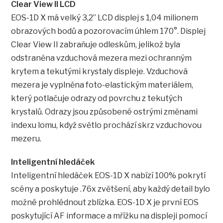
Clear View II LCD
EOS-1D X má velký 3,2” LCD displej s 1,04 milionem
obrazových bodů a pozorovacím úhlem 170°. Displej
Clear View II zabraňuje odleskům, jelikož byla
odstraněna vzduchová mezera mezi ochranným
krytem a tekutými krystaly displeje. Vzduchová
mezera je vyplněna foto-elastickým materiálem,
který potlačuje odrazy od povrchu z tekutých
krystalů. Odrazy jsou způsobené ostrými změnami
indexu lomu, když světlo prochází skrz vzduchovou
mezeru.
Inteligentní hledáček
Inteligentní hledáček EOS-1D X nabízí 100% pokrytí
scény a poskytuje .76x zvětšení, aby každý detail bylo
možné prohlédnout zblízka. EOS-1D X je první EOS
poskytující AF informace a mřížku na displeji pomocí