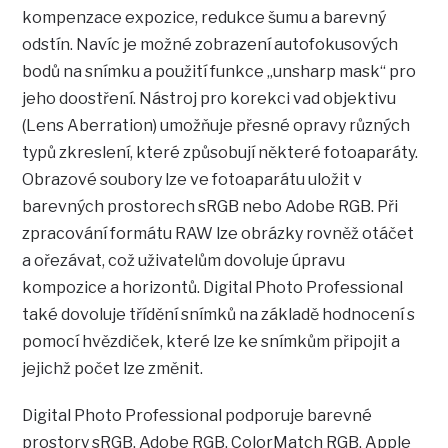
kompenzace expozice, redukce šumu a barevný
odstín. Navíc je možné zobrazení autofokusových
bodů na snímku a použití funkce „unsharp mask“ pro
jeho doostření. Nástroj pro korekci vad objektivu
(Lens Aberration) umožňuje přesné opravy různých
typů zkreslení, které způsobují některé fotoaparáty.
Obrazové soubory lze ve fotoaparátu uložit v
barevných prostorech sRGB nebo Adobe RGB. Při
zpracování formátu RAW lze obrázky rovněž otáčet
a ořezávat, což uživatelům dovoluje úpravu
kompozice a horizontů. Digital Photo Professional
také dovoluje třídění snímků na základě hodnocení s
pomocí hvězdiček, které lze ke snímkům připojit a
jejichž počet lze změnit.
Digital Photo Professional podporuje barevné
prostory sRGB, Adobe RGB, ColorMatch RGB, Apple