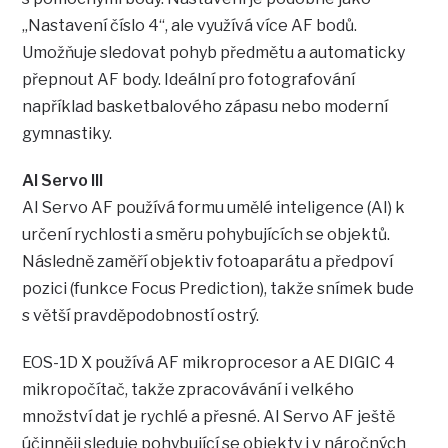
„Nastavení číslo 4“, ale využívá více AF bodů.
Umožňuje sledovat pohyb předmětu a automaticky
přepnout AF body. Ideální pro fotografování
například basketbalového zápasu nebo moderní
gymnastiky.
AI Servo III
AI Servo AF používá formu umělé inteligence (AI) k
určení rychlosti a směru pohybujících se objektů.
Následně zaměří objektiv fotoaparátu a předpoví
pozici (funkce Focus Prediction), takže snímek bude
s větší pravděpodobností ostrý.
EOS-1D X používá AF mikroprocesor a AE DIGIC 4
mikropočítač, takže zpracovávání i velkého
množství dat je rychlé a přesné. AI Servo AF ještě
účinněji sleduje pohybující se objekty i v náročných