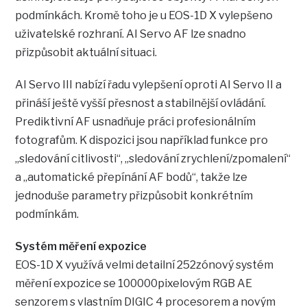
podmínkách. Kromě toho je u EOS-1D X vylepšeno
uživatelské rozhraní. AI Servo AF lze snadno
přizpůsobit aktuální situaci.
AI Servo III nabízí řadu vylepšení oproti AI Servo II a
přináší ještě vyšší přesnost a stabilnější ovládání.
Prediktivní AF usnadňuje práci profesionálním
fotografům. K dispozici jsou například funkce pro
„sledování citlivosti“, „sledování zrychlení/zpomalení“
a „automatické přepínání AF bodů“, takže lze
jednoduše parametry přizpůsobit konkrétním
podmínkám.
Systém měření expozice
EOS-1D X využívá velmi detailní 252zónový systém
měření expozice se 100000pixelovým RGB AE
senzorem s vlastním DIGIC 4 procesorem a novým