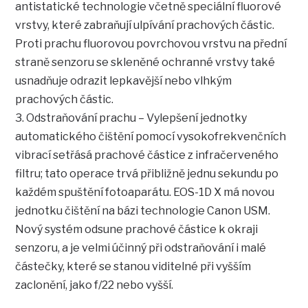
antistatické technologie včetně speciální fluorové
vrstvy, které zabraňují ulpívání prachových částic.
Proti prachu fluorovou povrchovou vrstvu na přední
straně senzoru se skleněné ochranné vrstvy také
usnadňuje odrazit lepkavější nebo vlhkým
prachových částic.
3. Odstraňování prachu – Vylepšení jednotky
automatického čištění pomocí vysokofrekvenčních
vibrací setřásá prachové částice z infračerveného
filtru; tato operace trvá přibližně jednu sekundu po
každém spuštění fotoaparátu. EOS-1D X má novou
jednotku čištění na bázi technologie Canon USM.
Nový systém odsune prachové částice k okraji
senzoru, a je velmi účinný při odstraňování i malé
částečky, které se stanou viditelné při vyšším
zaclonění, jako f/22 nebo vyšší.