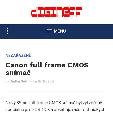
TOGGLE
MENU
SIDEBAR
&
NAVIGATION
NEZAŘAZENÉ
Canon full frame CMOS
snímač
by
Ondřej Neff
on
18. 10. 2011
Nový 35mm full-frame CMOS snímač byl vytvořený
speciálně pro EOS-1D X a obsahuje řadu technických