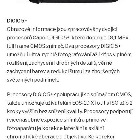
DIGIC 5+
Obrazové informace jsou zpracovávány dvojicí
procesorů Canon DIGIC 5+, které doplňuje 18,1 MPx
full frame CMOS snímač. Dva procesory DIGIC 5+
umožňují ultra-rychlé fotografování až 14fps v plném
rozlišení, zachycení i drobných detailů, věrné
zachycení barev a redukci šumu i za zhoršených
světelných podmínek.
Procesory DIGIC 5+ spolupracují se snímačem CMOS,
takže umožňuje uživatelům EOS-1D X fotit s ISO až o 2
kroky vyšším bez snížení kvality. Procesory podporují
i vícenásobné expozice snímků a přímo ve
fotoaparátu je korekce laterální a axiální
chromatické aberace u objektivu. Ke korekci