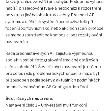
takže je snáze zaostří i při pohybu. Podobnou výhodu
nabízí i při sledování tváře a nedochází k rozostření
po vstupu jiného objektu do scény. Přesnost AF
systému a měřicích systémů ocení uživatelé při
focení sportovních akcí nebo akčních scén, protože
se mohou soustředit na kompozici bez rozptylování
nastavením.
Řada přednastavených AF zajišťuje výjimečnou
spolehlivost při fotografování tradičně obtížných
scén a předmětů. Šest různých nastavení je určeno
pro celou řadu problematických situací a může být
přizpůsoben podle scény a aktuálních podmínkách
pomocí vestavěného AF Configuration Tool.
Šest různých nastavení:
Nastavení číslo 1 – Univerzální multifunkční