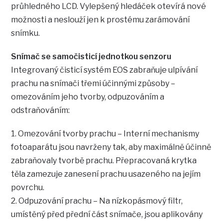
průhledného LCD. Vylepšený hledáček otevírá nové
možnosti a neslouží jen k prostému zarámování
snímku.
Snímač se samočisticí jednotkou senzoru
Integrovaný čisticí systém EOS zabraňuje ulpívání
prachu na snímači třemi účinnými způsoby –
omezováním jeho tvorby, odpuzováním a
odstraňováním:
1. Omezování tvorby prachu – Interní mechanismy
fotoaparátu jsou navrženy tak, aby maximálně účinně
zabraňovaly tvorbě prachu. Přepracovaná krytka
těla zamezuje zanesení prachu usazeného na jejím
povrchu.
2. Odpuzování prachu – Na nízkopásmový filtr,
umístěný před přední část snímače, jsou aplikovány