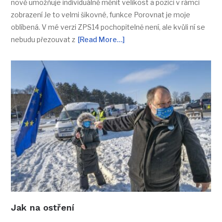
nově umožňuje individuálně měnit velikost a pozici v rámci
zobrazení Je to velmi šikovné, funkce Porovnat je moje
oblíbená. V mé verzi ZPS14 pochopitelně není, ale kvůli ní se
nebudu přezouvat z
[Read More…]
Jak na ostření