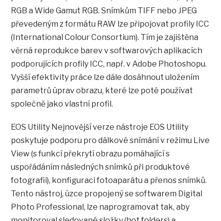
RGB a Wide Gamut RGB. Snímkům TIFF nebo JPEG
převedeným z formátu RAW lze připojovat profily ICC
(International Colour Consortium). Tím je zajištěna
věrná reprodukce barev v softwarových aplikacích
podporujících profily ICC, např. v Adobe Photoshopu.
Vyšší efektivity práce lze dále dosáhnout uložením
parametrů úprav obrazu, které lze poté používat
společně jako vlastní profil.
EOS Utility Nejnovější verze nástroje EOS Utility
poskytuje podporu pro dálkové snímání v režimu Live
View (s funkcí překrytí obrazu pomáhající s
uspořádáním následných snímků při produktové
fotografii), konfiguraci fotoaparátu a přenos snímků.
Tento nástroj, úzce propojený se softwarem Digital
Photo Professional, lze naprogramovat tak, aby
monitoroval sledované složky (hot folders) a