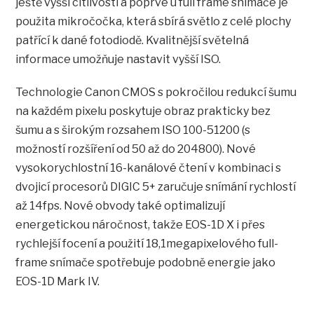
ještě vyšší citlivosti a poprvé u full frame snímače je
použita mikročočka, která sbírá světlo z celé plochy
patřící k dané fotodiodě. Kvalitnější světelná
informace umožňuje nastavit vyšší ISO.
Technologie Canon CMOS s pokročilou redukcí šumu
na každém pixelu poskytuje obraz prakticky bez
šumu a s širokým rozsahem ISO 100-51200 (s
možností rozšíření od 50 až do 204800). Nové
vysokorychlostní 16-kanálové čtení v kombinaci s
dvojicí procesorů DIGIC 5+ zaručuje snímání rychlostí
až 14fps. Nové obvody také optimalizují
energetickou náročnost, takže EOS-1D X i přes
rychlejší focení a použití 18,1megapixelového full-
frame snímače spotřebuje podobně energie jako
EOS-1D Mark IV.