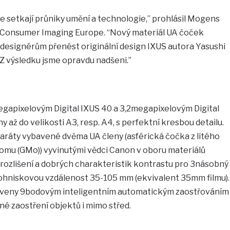
se setkají průniky umění a technologie,” prohlásil Mogens
n Consumer Imaging Europe. “Nový materiál UA čoček
 designérům přenést originální design IXUS autora Yasushi
 Z výsledku jsme opravdu nadšeni.”
apixelovým Digital IXUS 40 a 3,2megapixelovým Digital
y až do velikosti A3, resp. A4, s perfektní kresbou detailu.
aráty vybavené dvěma UA členy (asférická čočka z litého
lomu (GMo)) vyvinutými vědci Canon v oboru materiálů
 rozlišení a dobrých charakteristik kontrastu pro 3násobný
ohniskovou vzdálenost 35-105 mm (ekvivalent 35mm filmu).
aveny 9bodovým inteligentním automatickým zaostřováním
sné zaostření objektů i mimo střed.