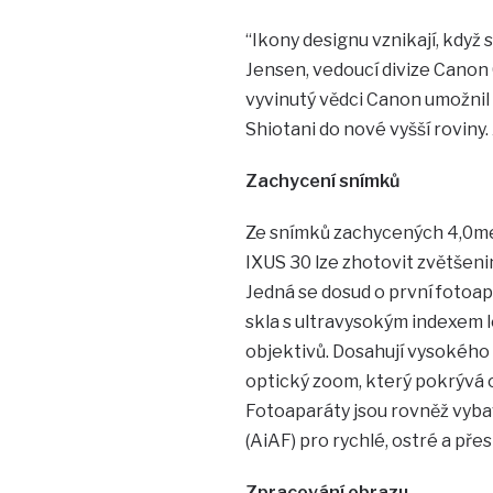
“Ikony designu vznikají, když 
Jensen, vedoucí divize Cano
vyvinutý vědci Canon umožnil
Shiotani do nové vyšší roviny.
Zachycení snímků
Ze snímků zachycených 4,0meg
IXUS 30 lze zhotovit zvětšenin
Jedná se dosud o první fotoap
skla s ultravysokým indexem 
objektivů. Dosahují vysokého
optický zoom, který pokrývá 
Fotoaparáty jsou rovněž vyb
(AiAF) pro rychlé, ostré a pře
Zpracování obrazu