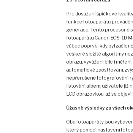
Pro dosažení špičkové kvality
funkce fotoaparátu prováděn
generace. Tento procesor dis
fotoaparátu Canon EOS-1D Mar
vůbec poprvé, kdy byl začleně
veškeré složité algoritmy ne
obrazu, vyvážení bílé i měření
automatické zaostřování, zvýše
nepřerušené fotografování rych
listování albem; uživatelé ji
LCD obrazovkou, až se objeví
Úžasné výsledky za všech ok
Oba fotoaparáty jsou vybaven
který pomocí nastavení fotoa