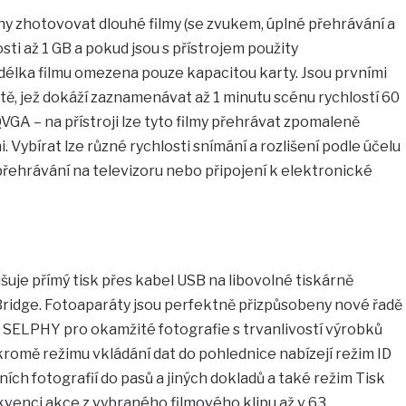
y zhotovovat dlouhé filmy (se zvukem, úplné přehrávání a
osti až 1 GB a pokud jsou s přístrojem použity
 délka filmu omezena pouze kapacitou karty. Jsou prvními
ětě, jež dokáží zaznamenávat až 1 minutu scénu rychlostí 60
VGA – na přístroji lze tyto filmy přehrávat zpomaleně
. Vybírat lze různé rychlosti snímání a rozlišení podle účelu
přehrávání na televizoru nebo připojení k elektronické
šuje přímý tisk přes kabel USB na libovolné tiskárně
tBridge. Fotoaparáty jsou perfektně přizpůsobeny nové řadě
SELPHY pro okamžité fotografie s trvanlivostí výrobků
romě režimu vkládání dat do pohlednice nabízejí režim ID
ních fotografií do pasů a jiných dokladů a také režim Tisk
ekvenci akce z vybraného filmového klipu až v 63