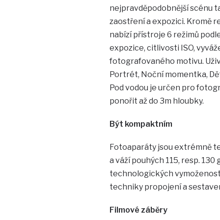
nejpravděpodobnější scénu ta
zaostření a expozici. Kromě r
nabízí přístroje 6 režimů pod
expozice, citlivosti ISO, vyvá
fotografovaného motivu. Uživ
Portrét, Noční momentka, Děti 
Pod vodou je určen pro fotog
ponořit až do 3m hloubky.
Být kompaktním
Fotoaparáty jsou extrémně ten
a váží pouhých 115, resp. 130
technologických vymožeností,
techniky propojení a sestave
Filmové záběry