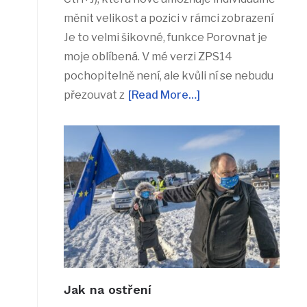
měnit velikost a pozici v rámci zobrazení
Je to velmi šikovné, funkce Porovnat je
moje oblíbená. V mé verzi ZPS14
pochopitelně není, ale kvůli ní se nebudu
přezouvat z
[Read More…]
Jak na ostření