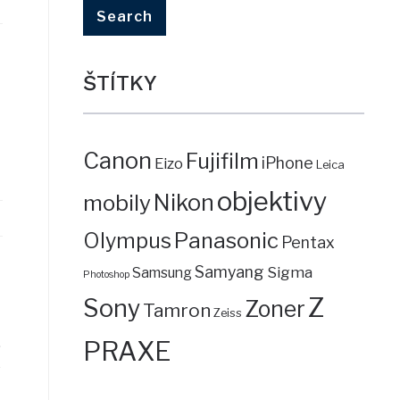
ŠTÍTKY
Canon
Fujifilm
iPhone
Eizo
Leica
objektivy
mobily
Nikon
Panasonic
Olympus
Pentax
Samyang
Sigma
Samsung
Photoshop
Z
Sony
Zoner
Tamron
Zeiss
,
PRAXE
e