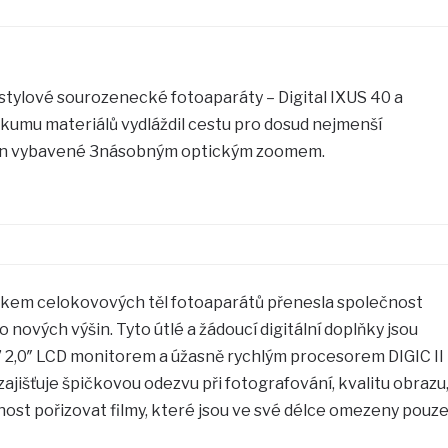
tylové sourozenecké fotoaparáty – Digital IXUS 40 a
zkumu materiálů vydláždil cestu pro dosud nejmenší
on vybavené 3násobným optickým zoomem.
eskem celokovových těl fotoaparátů přenesla společnost
o nových výšin. Tyto útlé a žádoucí digitální doplňky jsou
 2,0″ LCD monitorem a úžasně rychlým procesorem DIGIC II
ajišťuje špičkovou odezvu při fotografování, kvalitu obrazu
ost pořizovat filmy, které jsou ve své délce omezeny pouz