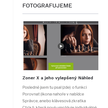
FOTOGRAFUJEME
Zoner X a jeho vylepšený Náhled
Posledně jsem tu psal (zde) o funkci
Porovnat (ikona nahoře v nabídce
Správce, anebo klávesová zkratka
Ctrl+J), která nově umožňuje individuálně