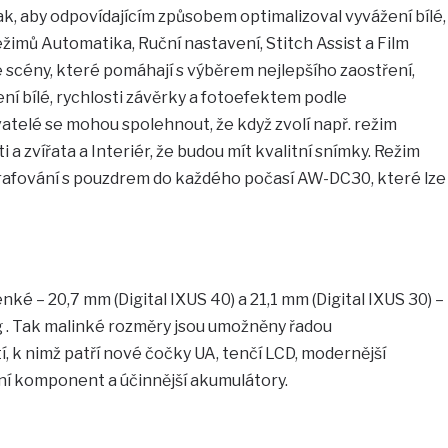
k, aby odpovídajícím způsobem optimalizoval vyvážení bílé,
ežimů Automatika, Ruční nastavení, Stitch Assist a Film
le scény, které pomáhají s výběrem nejlepšího zaostření,
žení bílé, rychlosti závěrky a fotoefektem podle
atelé se mohou spolehnout, že když zvolí např. režim
a zvířata a Interiér, že budou mít kvalitní snímky. Režim
rafování s pouzdrem do každého počasí AW-DC30, které lze
ké – 20,7 mm (Digital IXUS 40) a 21,1 mm (Digital IXUS 30) –
 g . Tak malinké rozměry jsou umožněny řadou
 k nimž patří nové čočky UA, tenčí LCD, modernější
ní komponent a účinnější akumulátory.