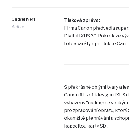
Ondřej Neff
Tisková zpráva:
Author
Firma Canon předvedla supers
Digital IXUS 30. Pokrok ve vý
fotoaparáty z produkce Can
S překrásně oblými tvary a l
Canon filozofii designu IXUS d
vybaveny “nadměrně velikým”
pro zpracování obrazu, který z
okamžité přehrávání a schopn
kapacitou karty SD .