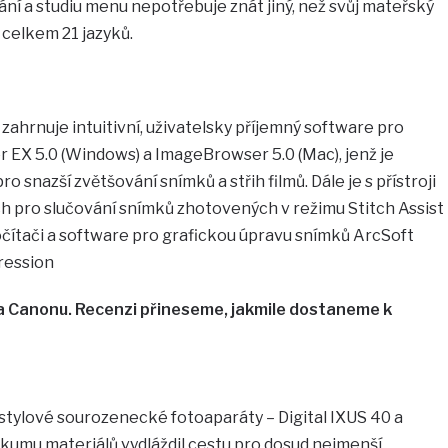
ání a studiu menu nepotřebuje znát jiný, než svůj mateřský
 celkem 21 jazyků.
zahrnuje intuitivní, uživatelsky příjemný software pro
 EX 5.0 (Windows) a ImageBrowser 5.0 (Mac), jenž je
 snazší zvětšování snímků a střih filmů. Dále je s přístroji
 pro slučování snímků zhotovených v režimu Stitch Assist
ítači a software pro grafickou úpravu snímků ArcSoft
ression
va Canonu. Recenzi přineseme, jakmile dostaneme k
tylové sourozenecké fotoaparáty – Digital IXUS 40 a
zkumu materiálů vydláždil cestu pro dosud nejmenší