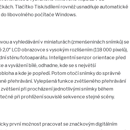
kách. Tlačítko Tisk/sdílení rovněž usnadňuje automatické
 do libovolného počítače Windows.
bavou a vyhledávání v miniaturách (zmenšeninách snímků) se
é 2,0″ LCD obrazovce s vysokým rozlišením (118 000 pixelů),
ní stěnu fotoaparátu. Inteligentní senzor orientace před
 a vyvážení bílé, odhadne, kde se s největší
bloha a kde je popředí. Potom otočí snímky do správné
mné přehrávání. Vylepšená funkce zvětšeného přehrávání
 zvětšení při procházení jednotlivými snímky během
itečné při prohlížení souvislé sekvence stejné scény.
ricky první možnost pracovat se značkovým digitálním