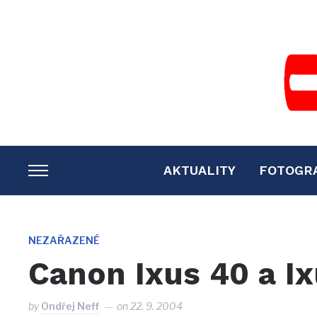
AKTUALITY
FOTOGR
TOGGLE
SIDEBAR
&
NAVIGATION
NEZAŘAZENÉ
Canon Ixus 40 a I
by
Ondřej Neff
on
22. 9. 2004