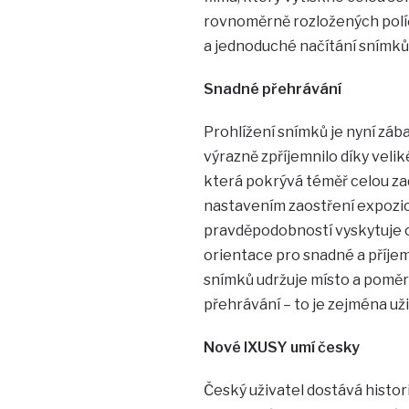
rovnoměrně rozložených políč
a jednoduché načítání snímků
Snadné přehrávání
Prohlížení snímků je nyní zá
výrazně zpříjemnilo díky velik
která pokrývá téměř celou zad
nastavením zaostření expozice
pravděpodobností vyskytuje o
orientace pro snadné a příje
snímků udržuje místo a poměr
přehrávání – to je zejména už
Nové IXUSY umí česky
Český uživatel dostává histo