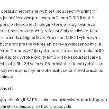
 obrazu v nedostižné rychlosti jsou všechny primární
y jednoúčelovým procesorem Canon DIGIC II druhé
ponuje stejnou technologií, která je integrována ve
k II, bezkonkurenční profesionální zrcadlovce. Je to
n do modelu Digital IXUS. Procesor DIGIC II vykonává
zbytné pro přesné vykreslení barev a vylepšenou kvalitu
. Kromě toho zajišťuje rychlé řízení fotoaparátu, okamžité
ní již tak vysoké kvality filmů, krátké spouštěcí časy a
lostí přibl. 2,4 sním./s . Přehrávání je stejně rychlé jako
ž nikdy nezažijí nepříjemné okamžiky čekání před prázdnou
 snímek.
olností
y technologií iSAPS – zabudovaným asistentem fotografa,
parátu a údajů od prostředí předpovídá