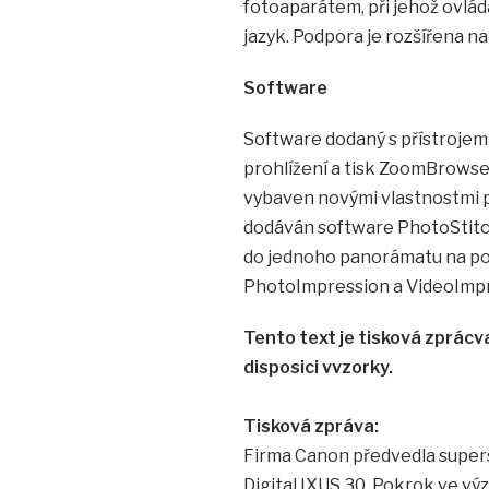
fotoaparátem, při jehož ovlád
jazyk. Podpora je rozšířena na
Software
Software dodaný s přístrojem 
prohlížení a tisk ZoomBrowser
vybaven novými vlastnostmi pro
dodáván software PhotoStitch
do jednoho panorámatu na poč
PhotoImpression a VideoImp
Tento text je tisková zprác
disposici vvzorky.
Tisková zpráva:
Firma Canon předvedla supers
Digital IXUS 30. Pokrok ve vý