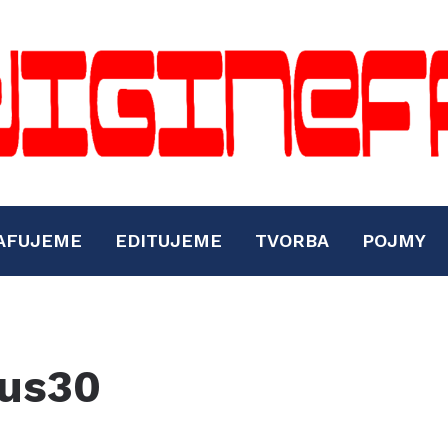
AFUJEME
EDITUJEME
TVORBA
POJMY
xus30