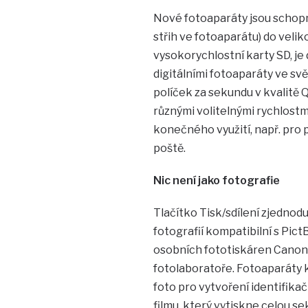
Nové fotoaparáty jsou schopn
střih ve fotoaparátu) do velik
vysokorychlostní karty SD, je
digitálními fotoaparáty ve sv
políček za sekundu v kvalitě Q
různými volitelnými rychlostmi
konečného využití, např. pro 
poště.
Nic není jako fotografie
Tlačítko Tisk/sdílení zjednodu
fotografií kompatibilní s Pic
osobních fototiskáren Canon 
fotolaboratoře. Fotoaparáty k
foto pro vytvoření identifikač
filmu, který vytiskne celou s