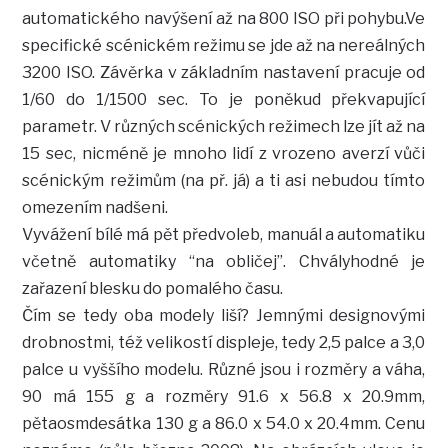
automatického navýšení až na 800 ISO při pohybu.Ve
specifické scénickém režimu se jde až na nereálných
3200 ISO. Závěrka v základním nastavení pracuje od
1/60 do 1/1500 sec. To je poněkud překvapující
parametr. V různých scénických režimech lze jít až na
15 sec, nicméně je mnoho lidí z vrozeno averzí vůči
scénickým režimům (na př. já) a ti asi nebudou tímto
omezením nadšeni.
Vyvážení bílé má pět předvoleb, manuál a automatiku
včetně automatiky “na obličej”. Chvályhodné je
zařazení blesku do pomalého času.
Čím se tedy oba modely liší? Jemnými designovými
drobnostmi, též velikostí displeje, tedy 2,5 palce a 3,0
palce u vyššího modelu. Různé jsou i rozměry a váha,
90 má 155 g a rozměry 91.6 x 56.8 x 20.9mm,
pětaosmdesátka 130 g a 86.0 x 54.0 x 20.4mm. Cenu