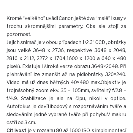
Kromě “velkého” uvádí Canon ještě dva “malé” Ixusy v
trochu skromnějšími parametry. Oba ale stojí za
pozornost.
Jejich snímač je v obou případech 1/2.3” CCD , obrázky
jsou velké 3648 x 2736, respektive 3648 x 2048,
2816 x 2112, 2272 x 1704,1600 x 1200 a 640 x 480
pixelů. Existuje i široká verze obrazu 3648×2048. Při
přehrávání lze zmenšit až na pidiobrázky 320×240.
Video má už dnes běžných 40×480 max.Objektiv je
trojnásobný zoom ekv. 35 – 105mm, světelný f/2.8 –
f/4.9. Stabilizace je ale na čipu, nikoli v optice.
Autofokus je devítibodový s rozpoznáváním tváře a
sledováním jedné vybrané tváře při pohybu.V makru
ostří od 3 cm.
Citlivost
je v rozsahu 80 až 1600 ISO, s implementací