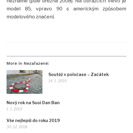
neznáme (půle března 2008). Na obrázcích vlevo je
model 85, vpravo 90 s americkým způsobem
modelového značení.
More in Nezařazené:
Soutěž v poločase – Začátek
14. 1. 2019
Nový rok na Suoi Dan Ban
1. 1. 2019
Vše nejlepší do roku 2019
30. 12. 2018