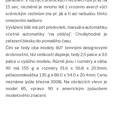
parametr. V různých scénických režimech lze jít až na
15 sec, nicméně je mnoho lidí z vrozeno averzí vůči
scénickým režimům (na př. já) a ti asi nebudou tímto
omezením nadšeni.
Vyvážení bílé má pět předvoleb, manuál a automatiku
včetně automatiky “na obličej”. Chvályhodné je
zařazení blesku do pomalého času.
Čím se tedy oba modely liší? Jemnými designovými
drobnostmi, též velikostí displeje, tedy 2,5 palce a 3,0
palce u vyššího modelu. Různé jsou i rozměry a váha,
90 má 155 g a rozměry 91.6 x 56.8 x 20.9mm,
pětaosmdesátka 130 g a 86.0 x 54.0 x 20.4mm. Cenu
neznáme (půle března 2008). Na obrázcích vlevo je
model 85, vpravo 90 s americkým způsobem
modelového značení.