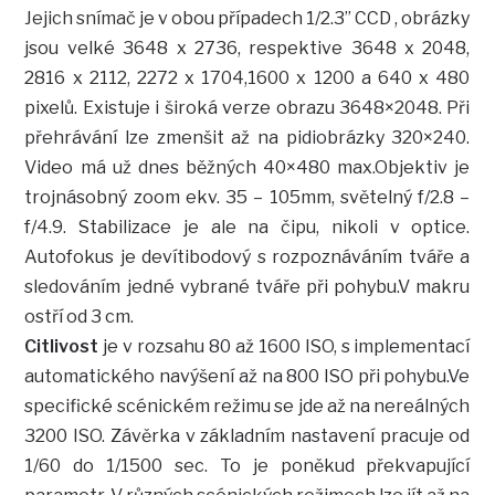
Jejich snímač je v obou případech 1/2.3” CCD , obrázky
jsou velké 3648 x 2736, respektive 3648 x 2048,
2816 x 2112, 2272 x 1704,1600 x 1200 a 640 x 480
pixelů. Existuje i široká verze obrazu 3648×2048. Při
přehrávání lze zmenšit až na pidiobrázky 320×240.
Video má už dnes běžných 40×480 max.Objektiv je
trojnásobný zoom ekv. 35 – 105mm, světelný f/2.8 –
f/4.9. Stabilizace je ale na čipu, nikoli v optice.
Autofokus je devítibodový s rozpoznáváním tváře a
sledováním jedné vybrané tváře při pohybu.V makru
ostří od 3 cm.
Citlivost
je v rozsahu 80 až 1600 ISO, s implementací
automatického navýšení až na 800 ISO při pohybu.Ve
specifické scénickém režimu se jde až na nereálných
3200 ISO. Závěrka v základním nastavení pracuje od
1/60 do 1/1500 sec. To je poněkud překvapující