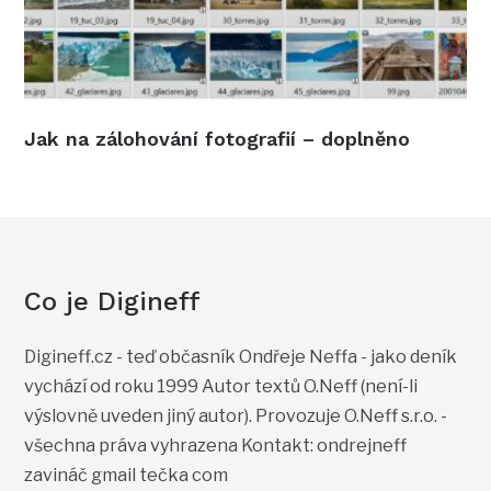
Jak na zálohování fotografií – doplněno
Co je Digineff
Digineff.cz - teď občasník Ondřeje Neffa - jako deník
vychází od roku 1999 Autor textů O.Neff (není-li
výslovně uveden jiný autor). Provozuje O.Neff s.r.o. -
všechna práva vyhrazena Kontakt: ondrejneff
zavináč gmail tečka com