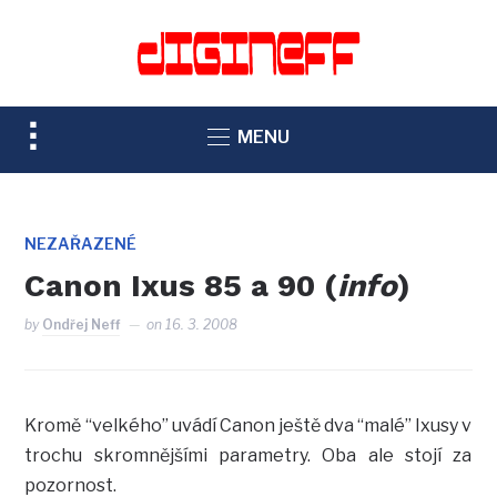
TOGGLE
MENU
SIDEBAR
&
NAVIGATION
NEZAŘAZENÉ
Canon Ixus 85 a 90 (
info
)
by
Ondřej Neff
on
16. 3. 2008
Kromě “velkého” uvádí Canon ještě dva “malé” Ixusy v
trochu skromnějšími parametry. Oba ale stojí za
pozornost.