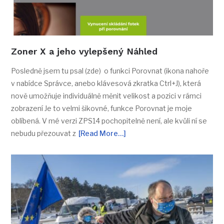
Zoner X a jeho vylepšený Náhled
Posledně jsem tu psal (zde) o funkci Porovnat (ikona nahoře
v nabídce Správce, anebo klávesová zkratka Ctrl+J), která
nově umožňuje individuálně měnit velikost a pozici v rámci
zobrazení Je to velmi šikovné, funkce Porovnat je moje
oblíbená. V mé verzi ZPS14 pochopitelně není, ale kvůli ní se
nebudu přezouvat z
[Read More…]