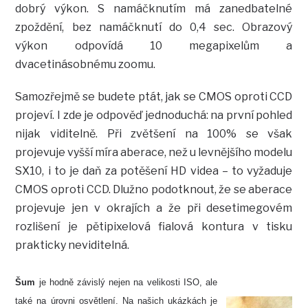
dobrý výkon. S namáčknutím má zanedbatelné
zpoždění, bez namáčknutí do 0,4 sec. Obrazový
výkon odpovídá 10 megapixelům a
dvacetinásobnému zoomu.
Samozřejmě se budete ptát, jak se CMOS oproti CCD
projeví. I zde je odpověď jednoduchá: na první pohled
nijak viditelně. Při zvětšení na 100% se však
projevuje vyšší míra aberace, než u levnějšího modelu
SX10, i to je daň za potěšení HD videa – to vyžaduje
CMOS oproti CCD. Dlužno podotknout, že se aberace
projevuje jen v okrajích a že při desetimegovém
rozlišení je pětipixelová fialová kontura v tisku
prakticky neviditelná.
Šum
je hodně závislý nejen na velikosti ISO, ale
také na úrovni osvětlení. Na našich ukázkách je