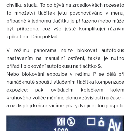
chvilku studiu. To co bývá na zrcadlovkách rozeseto
to množství tlačítek jetu poschováváno v menu,
případně k jednomu tlačítku je přiřazeno (nebo může
být přiřazeno, což vše ještě komplikuje) různým
způsobem. Dám příklad.
V režimu panorama nelze blokovat autofokus
nastavením na manuální ostření, takže je nutno
přiřadit blokování autofokusu na tlačítko
S
.
Nebo blokování expozice v režimu P se dělá při
namáčknuté spoušti stlačením tlačítka kompenzace
expozice: pak ovládacím kolečkem kolem
kruhového voliče měníme clonu v závislosti na čase –
a na displeji krásně vidíme, jak ty dvojice jdou pospolu.