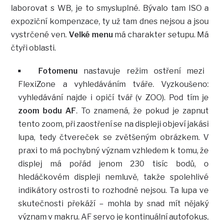
laborovat s WB, je to smysluplné. Bývalo tam ISO a
expoziční kompenzace, ty už tam dnes nejsou a jsou
vystrčené ven.
Velké menu
má charakter setupu. Má
čtyři oblasti.
Fotomenu
nastavuje režim ostření mezi
FlexiZone a vyhledáváním tváře. Vyzkoušeno:
vyhledávání najde i opičí tvář (v ZOO). Pod tím je
zoom bodu AF
. To znamená, že pokud je zapnut
tento zoom, při zaostření se na displeji objeví jakási
lupa, tedy čtvereček se zvětšeným obrázkem. V
praxi to má pochybný význam vzhledem k tomu, že
displej má pořád jenom 230 tisíc bodů, o
hledáčkovém displeji nemluvě, takže spolehlivé
indikátory ostrosti to rozhodně nejsou. Ta lupa ve
skutečnosti překáží – mohla by snad mít nějaký
význam v makru. AF servo je kontinuální autofokus,