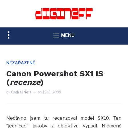
TOGGLE
MENU
SIDEBAR
&
NAVIGATION
NEZAŘAZENÉ
Canon Powershot SX1 IS
(
recenze
)
by
Ondřej Neff
on
15. 3. 2009
Nedávno jsem tu recenzoval model SX10. Ten
“jedničce” jakoby z objektivu vypadl. Nicméně