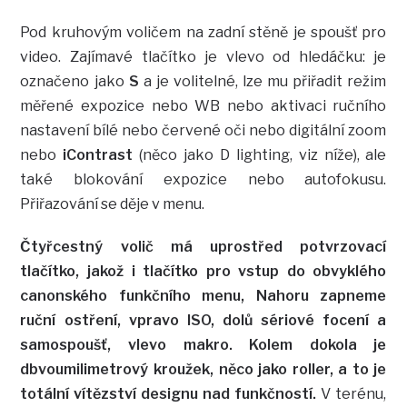
Pod kruhovým voličem na zadní stěně je spoušť pro
video. Zajímavé tlačítko je vlevo od hledáčku: je
označeno jako
S
a je volitelné, lze mu přiřadit režim
měřené expozice nebo WB nebo aktivaci ručního
nastavení bílé nebo červené oči nebo digitální zoom
nebo
iContrast
(něco jako D lighting, viz níže), ale
také blokování expozice nebo autofokusu.
Přiřazování se děje v menu.
Čtyřcestný volič má uprostřed potvrzovací
tlačítko, jakož i tlačítko pro vstup do obvyklého
canonského funkčního menu, Nahoru zapneme
ruční ostření, vpravo ISO, dolů sériové focení a
samospoušť, vlevo makro. Kolem dokola je
dbvoumilimetrový kroužek, něco jako roller, a to je
totální vítězství designu nad funkčností.
V terénu,