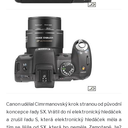
Canon udělal Cimrmanovský krok stranou od původní
koncepce řady SX. Vrátil do ní elektronický hledáček
a zrušil řadu S, která elektronický hledáček měla a
tím se lišila od SX, která ho neměla. Zamotané, že?