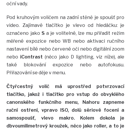
oční vady.
Pod kruhovým voličem na zadní stěně je spoušť pro
video. Zajímavé tlačítko je vlevo od hledáčku: je
označeno jako
S
a je volitelné, lze mu přiřadit režim
měřené expozice nebo WB nebo aktivaci ručního
nastavení bílé nebo červené oči nebo digitální zoom
nebo
iContrast
(něco jako D lighting, viz níže), ale
také blokování expozice nebo autofokusu.
Přiřazování se děje v menu.
Čtyřcestný volič má uprostřed potvrzovací
tlačítko, jakož i tlačítko pro vstup do obvyklého
canonského funkčního menu, Nahoru zapneme
ruční ostření, vpravo ISO, dolů sériové focení a
samospoušť, vlevo makro. Kolem dokola je
dbvoumilimetrový kroužek, něco jako roller, a to je