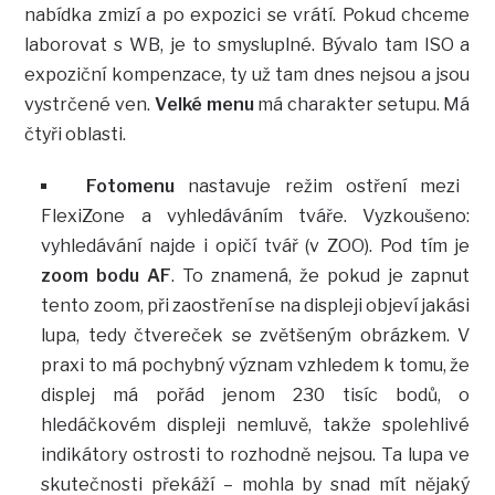
nabídka zmizí a po expozici se vrátí. Pokud chceme
laborovat s WB, je to smysluplné. Bývalo tam ISO a
expoziční kompenzace, ty už tam dnes nejsou a jsou
vystrčené ven.
Velké menu
má charakter setupu. Má
čtyři oblasti.
Fotomenu
nastavuje režim ostření mezi
FlexiZone a vyhledáváním tváře. Vyzkoušeno:
vyhledávání najde i opičí tvář (v ZOO). Pod tím je
zoom bodu AF
. To znamená, že pokud je zapnut
tento zoom, při zaostření se na displeji objeví jakási
lupa, tedy čtvereček se zvětšeným obrázkem. V
praxi to má pochybný význam vzhledem k tomu, že
displej má pořád jenom 230 tisíc bodů, o
hledáčkovém displeji nemluvě, takže spolehlivé
indikátory ostrosti to rozhodně nejsou. Ta lupa ve
skutečnosti překáží – mohla by snad mít nějaký