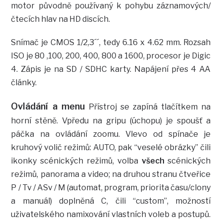
motor původně používaný k pohybu záznamových/
čtecích hlav na HD discích.
Snímač je CMOS 1/2,3´´, tedy 6.16 x 4.62 mm. Rozsah
ISO je 80 ,100, 200, 400, 800 a 1600, procesor je Digic
4. Zápis je na SD / SDHC karty. Napájení přes 4 AA
články.
Ovládání a menu
Přístroj se zapíná tlačítkem na
horní stěně. Vpředu na gripu (úchopu) je spoušť a
páčka na ovládání zoomu. Vlevo od spínače je
kruhový volič režimů: AUTO, pak “veselé obrázky” čili
ikonky scénických režimů, volba
všech
scénických
režimů, panorama a video; na druhou stranu čtveřice
P / Tv / ASv / M (automat, program, priorita času/clony
a manuál) doplněná C, čili “custom”, možností
uživatelského namixování vlastních voleb a postupů.