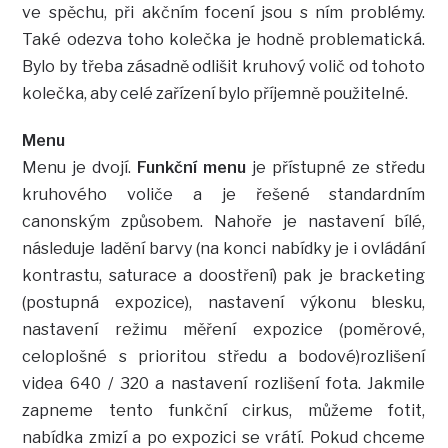
ve spěchu, při akčním focení jsou s ním problémy.
Také odezva toho kolečka je hodně problematická.
Bylo by třeba zásadně odlišit kruhový volič od tohoto
kolečka, aby celé zařízení bylo příjemně použitelné.
Menu
Menu je dvojí.
Funkční menu
je přístupné ze středu
kruhového voliče a je řešené standardním
canonským způsobem. Nahoře je nastavení bílé,
následuje ladění barvy (na konci nabídky je i ovládání
kontrastu, saturace a doostření) pak je bracketing
(postupná expozice), nastavení výkonu blesku,
nastavení režimu měření expozice (poměrové,
celoplošné s prioritou středu a bodové)rozlišení
videa 640 / 320 a nastavení rozlišení fota. Jakmile
zapneme tento funkční cirkus, můžeme fotit,
nabídka zmizí a po expozici se vrátí. Pokud chceme