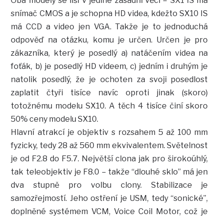
Oba modely se liší v jediné zásadní věci – SX1 IS má
snímač CMOS a je schopna HD videa, kdežto SX10 IS
má CCD a video jen VGA. Takže je to jednoduchá
odpověď na otázku, komu je určen. Určen je pro
zákazníka, který je posedlý a) natáčením videa na
foťák, b) je posedlý HD videem, c) jedním i druhým je
natolik posedlý, že je ochoten za svoji posedlost
zaplatit čtyři tisíce navíc oproti jinak (skoro)
totožnému modelu SX10. A těch 4 tisíce činí skoro
50% ceny modelu SX10.
Hlavní atrakcí je objektiv s rozsahem 5 až 100 mm
fyzicky, tedy 28 až 560 mm ekvivalentem. Světelnost
je od F2.8 do F5.7. Největší clona jak pro širokoúhlý,
tak teleobjektiv je F8.0 – takže “dlouhé sklo” má jen
dva stupně pro volbu clony. Stabilizace je
samozřejmostí. Jeho ostření je USM, tedy “sonické”,
doplněné systémem VCM, Voice Coil Motor, což je