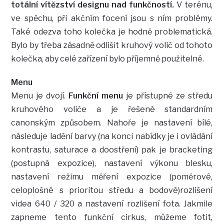
totální vítězství designu nad funkčností.
V terénu,
ve spěchu, při akčním focení jsou s ním problémy.
Také odezva toho kolečka je hodně problematická.
Bylo by třeba zásadně odlišit kruhový volič od tohoto
kolečka, aby celé zařízení bylo příjemně použitelné.
Menu
Menu je dvojí.
Funkční menu
je přístupné ze středu
kruhového voliče a je řešené standardním
canonským způsobem. Nahoře je nastavení bílé,
následuje ladění barvy (na konci nabídky je i ovládání
kontrastu, saturace a doostření) pak je bracketing
(postupná expozice), nastavení výkonu blesku,
nastavení režimu měření expozice (poměrové,
celoplošné s prioritou středu a bodové)rozlišení
videa 640 / 320 a nastavení rozlišení fota. Jakmile
zapneme tento funkční cirkus, můžeme fotit,