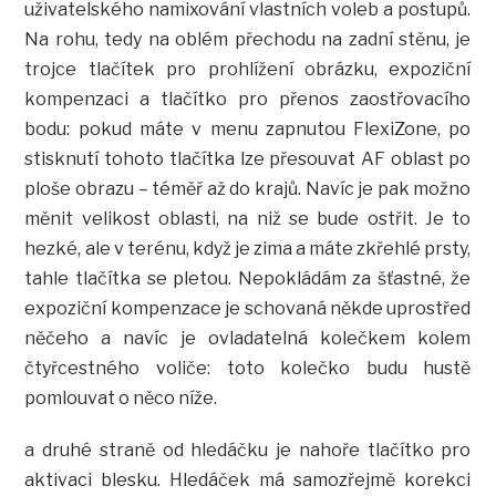
uživatelského namixování vlastních voleb a postupů.
Na rohu, tedy na oblém přechodu na zadní stěnu, je
trojce tlačítek pro prohlížení obrázku, expoziční
kompenzaci a tlačítko pro přenos zaostřovacího
bodu: pokud máte v menu zapnutou FlexiZone, po
stisknutí tohoto tlačítka lze přesouvat AF oblast po
ploše obrazu – téměř až do krajů. Navíc je pak možno
měnit velikost oblasti, na niž se bude ostřit. Je to
hezké, ale v terénu, když je zima a máte zkřehlé prsty,
tahle tlačítka se pletou. Nepokládám za šťastné, že
expoziční kompenzace je schovaná někde uprostřed
něčeho a navíc je ovladatelná kolečkem kolem
čtyřcestného voliče: toto kolečko budu hustě
pomlouvat o něco níže.
a druhé straně od hledáčku je nahoře tlačítko pro
aktivaci blesku. Hledáček má samozřejmě korekci