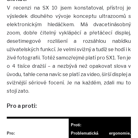
V recenzi na SX 10 jsem konstatoval, přístroj je
výsledek dlouhého vývoje konceptu ultrazoomů s
elektronickým hledáčkem. Má dvacetinásobný
zoom, dobře čitelný vyklápěcí a přetáčecí displej,
desetimegové rozlišení a rozsáhlou nabídku
uživatelských funkcí. Je velmi svižný a tudíž se hodí i k
živé fotografii. Totéž samozřejmě platí pro SX1. Ten je
o 4 tisíce dražší – a nezbývá než opakovat slova v
úvodu, tahle cena navíc se platí za video, širší displej a
svižnější sériové focení. Je na každém, zdali mu to
stojí zato.
Pro a proti:
Proti:
Pro:
Problematická ergonomie,