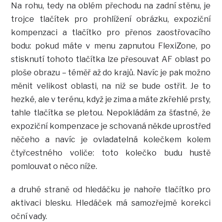
Na rohu, tedy na oblém přechodu na zadní stěnu, je
trojce tlačítek pro prohlížení obrázku, expoziční
kompenzaci a tlačítko pro přenos zaostřovacího
bodu: pokud máte v menu zapnutou FlexiZone, po
stisknutí tohoto tlačítka lze přesouvat AF oblast po
ploše obrazu – téměř až do krajů. Navíc je pak možno
měnit velikost oblasti, na niž se bude ostřit. Je to
hezké, ale v terénu, když je zima a máte zkřehlé prsty,
tahle tlačítka se pletou. Nepokládám za šťastné, že
expoziční kompenzace je schovaná někde uprostřed
něčeho a navíc je ovladatelná kolečkem kolem
čtyřcestného voliče: toto kolečko budu hustě
pomlouvat o něco níže.
a druhé straně od hledáčku je nahoře tlačítko pro
aktivaci blesku. Hledáček má samozřejmě korekci
oční vady.