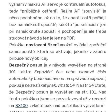
význam v makru. AF servo je kontinuální autofokus,
tedy “průběžné ostření”. Režim AF “souvislé” je
něco podobného, až na to, že aparát ostří pořád, i
bez namáčknutí spouště, kdežto “po snímcích” jen
při namáčknuté spoušti. K pochopení je ale třeba
studovat návod a ten je jen na PDF.
Položka
nastavení řízení
umožní ovládat zpoždění
samospouště, která se aktivuje, jakmile v záběru
přibude nový obličej.
Bezpečný posun
je v návodu vysvětlen na straně
101 takto:
Expoziční čas nebo clonové číslo
automaticky bude nastaveno na správnou expozici,
pokud ji nelze získat jinak, viz str. 54.
Na str 54 čtete,
že Bezpečný posun je vysvětlen na str. 101. Nad
touto položkou jsem se pozastavoval už v recenzi
na
SX100
, zvláště pak nad pošetilostí vysvětlení –