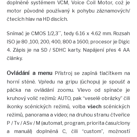
doplněné systémem VCM, Voice Coil Motor, což je
motor původně používaný k pohybu záznamových/
čtecích hlav na HD discích.
Snímač je CMOS 1/2,3´´, tedy 6.16 x 4.62 mm. Rozsah
ISO je 80 ,100, 200, 400, 800 a 1600, procesor je Digic
4. Zápis je na SD / SDHC karty. Napájení přes 4 AA
články.
Ovládání a menu
Přístroj se zapíná tlačítkem na
horní stěně. Vpředu na gripu (úchopu) je spoušť a
páčka na ovládání zoomu. Vlevo od spínače je
kruhový volič režimů: AUTO, pak “veselé obrázky” čili
ikonky scénických režimů, volba
všech
scénických
režimů, panorama a video; na druhou stranu čtveřice
P / Tv / ASv / M (automat, program, priorita času/clony
a manuál) doplněná C, čili “custom”, možností