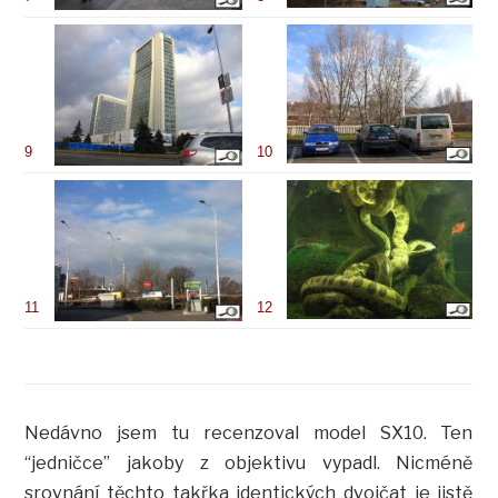
9
10
11
12
Nedávno jsem tu recenzoval model SX10. Ten
“jedničce” jakoby z objektivu vypadl. Nicméně
srovnání těchto takřka identických dvojčat je jistě