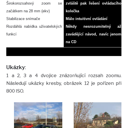
Širokorozsahový zoom se
zvláště pak řešení ovládacího
začátkem na 28 mm (ekv)
kolečka
Stabilizace snímače
Málo intuitivní ovládání
Rozdáhlá nabídka uživatelských
Někdy nesrozumitelný až
funkcí
zavádějící návod, navíc jenom
na CD
Ukázky
:
1 a 2, 3 a 4 dvojice znázorňující rozsah zoomu.
Následují ukázky kresby, obrázek 12 je pořízen při
800 ISO.