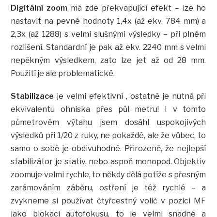
Digitální zoom
má zde překvapující efekt – lze ho
nastavit na pevné hodnoty 1,4x (až ekv. 784 mm) a
2,3x (až 1288) s velmi slušnými výsledky – při plném
rozlišení. Standardní je pak až ekv. 2240 mm s velmi
nepěkným výsledkem, zato lze jet až od 28 mm.
Použití je ale problematické.
Stabilizace
je velmi efektivní , ostatně je nutná při
ekvivalentu ohniska přes půl metru! I v tomto
půmetrovém výtahu jsem dosáhl uspokojivých
výsledků při 1/20 z ruky, ne pokaždé, ale že vůbec, to
samo o sobě je obdivuhodné. Přirozeně, že nejlepší
stabilizátor je stativ, nebo aspoň monopod. Objektiv
zoomuje velmi rychle, to někdy dělá potíže s přesným
zarámováním záběru, ostření je též rychlé – a
zvykneme si používat čtyřcestný volič v pozici MF
jako blokaci autofokusu, to je velmi snadné a