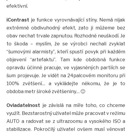
efektivní.
iContrast
je funkce vyrovnávající stíny. Nemá nijak
extrémně obdivuhodný efekt, zato ji můžeme bez
obav nechat trvale zapnutou. Rozhodně neuškodí. Je
to škoda – myslím, že se výrobci nechali zvyklat
“šumovými alarmisty”, kteří spustí povyk při každém
objevení “artefaktu”. Tam kde obdobná funkce
opravdu účinně pracuje, ve vyjasněných partiích se
šum projevuje. Je vidět na 24palcovém monitoru při
100% zvětšení… a vykládejte někomu, že je to
obdoba metr široké zvětšeniny… 🙂
Ovladatelnost
je závislá na míře toho, co chceme
využít. Bezstarostný uživatel může pracovat v režimu
AUTO a radovat se z ultrazoomu a vysokého ISO a
stabilizace. Pokročilý uživatel ovšem musí věnovat