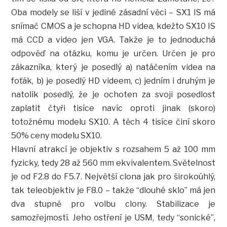
Oba modely se liší v jediné zásadní věci – SX1 IS má
snímač CMOS a je schopna HD videa, kdežto SX10 IS
má CCD a video jen VGA. Takže je to jednoduchá
odpověď na otázku, komu je určen. Určen je pro
zákazníka, který je posedlý a) natáčením videa na
foťák, b) je posedlý HD videem, c) jedním i druhým je
natolik posedlý, že je ochoten za svoji posedlost
zaplatit čtyři tisíce navíc oproti jinak (skoro)
totožnému modelu SX10. A těch 4 tisíce činí skoro
50% ceny modelu SX10.
Hlavní atrakcí je objektiv s rozsahem 5 až 100 mm
fyzicky, tedy 28 až 560 mm ekvivalentem. Světelnost
je od F2.8 do F5.7. Největší clona jak pro širokoúhlý,
tak teleobjektiv je F8.0 – takže “dlouhé sklo” má jen
dva stupně pro volbu clony. Stabilizace je
samozřejmostí. Jeho ostření je USM, tedy “sonické”,