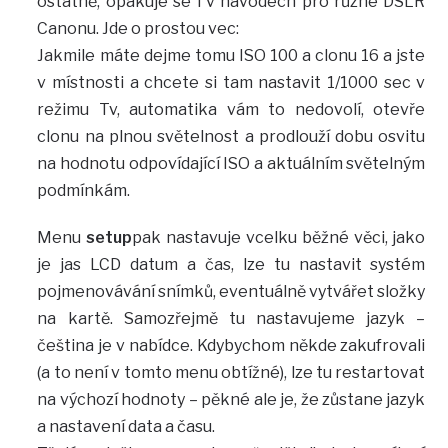
ostatně, opakuje se i v návodech pro různé DSLR
Canonu. Jde o prostou vec:
Jakmile máte dejme tomu ISO 100 a clonu 16 a jste
v místnosti a chcete si tam nastavit 1/1000 sec v
režimu Tv, automatika vám to nedovolí, otevře
clonu na plnou světelnost a prodlouží dobu osvitu
na hodnotu odpovídající ISO a aktuálním světelným
podmínkám.
Menu
setup
pak nastavuje vcelku běžné věci, jako
je jas LCD datum a čas, lze tu nastavit systém
pojmenovávání snímků, eventuálně vytvářet složky
na kartě. Samozřejmě tu nastavujeme jazyk –
čeština je v nabídce. Kdybychom někde zakufrovali
(a to není v tomto menu obtížné), lze tu restartovat
na výchozí hodnoty – pěkné ale je, že zůstane jazyk
a nastavení data a času.