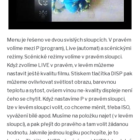
Menu je řešeno ve dvou svislých sloupcích. V pravém
volíme mezi P (program), Live (automat) a scénickými
režimy. Scénické režimy volíme v pravém sloupci.
Když zvolíme LIVE v pravém, v levém můžeme
nastavit ještě kvalitu filmu. Stiskem tlačítka DISP pak
můžeme ovlivňovat světlost obrazu, barevnou
teplotu a sytost, ovšem vinou ne-kvality displeje není
čeho se chytit. Když nastavíme P v pravém sloupci,
lze v levém sloupci volit, co chceme měnit, třeba ISO,
vyvážení bílé apod. Musíme na položku najet ( v levém
sloupci), a pak přejít do pravého a tam volit žádanou
hodnotu. Jakmile jednou logiku pochopíte, je to