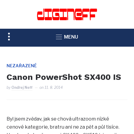
TOGGLE
MENU
SIDEBAR
&
NAVIGATION
NEZAŘAZENÉ
Canon PowerShot SX400 IS
by
Ondřej Neff
on
11. 8. 2014
Byl jsem zvědav, jak se chová ultrazoom nízké
cenové kategorie, bratru ani ne za pět a půl tisíce.