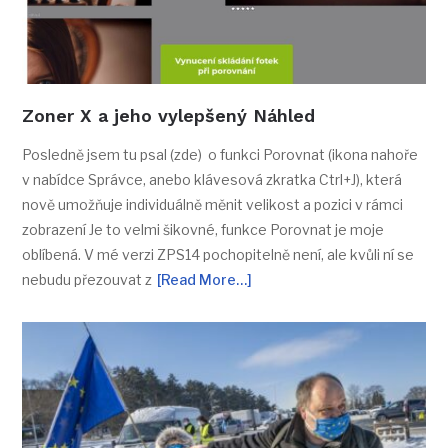
Zoner X a jeho vylepšený Náhled
Posledně jsem tu psal (zde) o funkci Porovnat (ikona nahoře
v nabídce Správce, anebo klávesová zkratka Ctrl+J), která
nově umožňuje individuálně měnit velikost a pozici v rámci
zobrazení Je to velmi šikovné, funkce Porovnat je moje
oblíbená. V mé verzi ZPS14 pochopitelně není, ale kvůli ní se
nebudu přezouvat z
[Read More…]