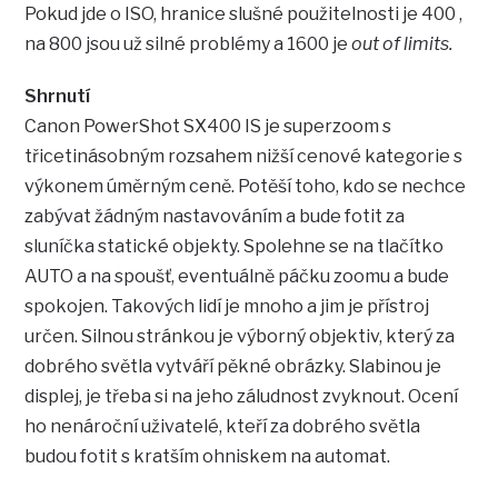
Pokud jde o ISO, hranice slušné použitelnosti je 400 ,
na 800 jsou už silné problémy a 1600 je
out of limits.
Shrnutí
Canon PowerShot SX400 IS je superzoom s
třicetinásobným rozsahem nižší cenové kategorie s
výkonem úměrným ceně. Potěší toho, kdo se nechce
zabývat žádným nastavováním a bude fotit za
sluníčka statické objekty. Spolehne se na tlačítko
AUTO a na spoušť, eventuálně páčku zoomu a bude
spokojen. Takových lidí je mnoho a jim je přístroj
určen. Silnou stránkou je výborný objektiv, který za
dobrého světla vytváří pěkné obrázky. Slabinou je
displej, je třeba si na jeho záludnost zvyknout. Ocení
ho nenároční uživatelé, kteří za dobrého světla
budou fotit s kratším ohniskem na automat.