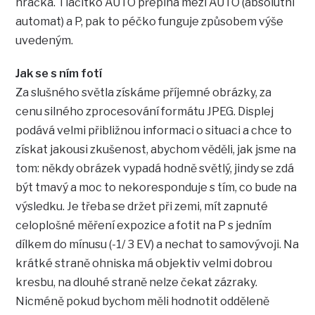
hračka. Tlačítko AUTO přepíná mezi AUTO (absolutní
automat) a P, pak to péčko funguje způsobem výše
uvedeným.
Jak se s ním fotí
Za slušného světla získáme příjemné obrázky, za
cenu silného zprocesování formátu JPEG. Displej
podává velmi přibližnou informaci o situaci a chce to
získat jakousi zkušenost, abychom věděli, jak jsme na
tom: někdy obrázek vypadá hodně světlý, jindy se zdá
být tmavý a moc to nekoresponduje s tím, co bude na
výsledku. Je třeba se držet při zemi, mít zapnuté
celoplošné měření expozice a fotit na P s jedním
dílkem do mínusu (-1/ 3 EV) a nechat to samovývoji. Na
krátké straně ohniska má objektiv velmi dobrou
kresbu, na dlouhé straně nelze čekat zázraky.
Nicméně pokud bychom měli hodnotit odděleně