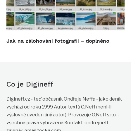
Jak na zálohování fotografií – doplněno
Co je Digineff
Digineff.cz - teď občasník Ondřeje Neffa - jako deník
vychází od roku 1999 Autor textů O.Neff (není-li
výslovně uveden jiný autor). Provozuje O.Neff s.r.o. -
všechna práva vyhrazena Kontakt: ondrejneff
zavináč gmail tečka com