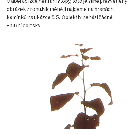
O aberaci zde není ani stopy, toto je silně přesvětlený
obrázek z rohu.Nicméně ji najdeme na hranách
kamínků na ukázce č. 5. Objektiv nehází žádné
vnitřní odlesky.