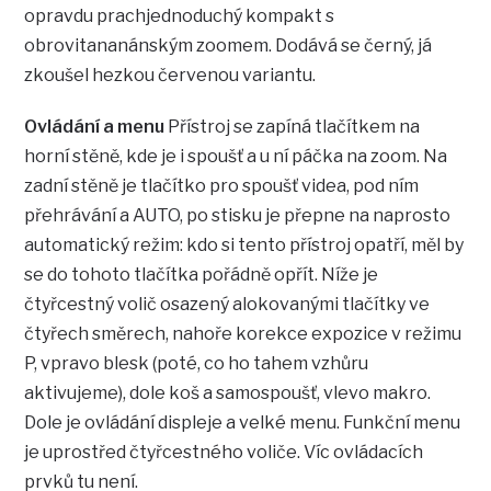
opravdu prachjednoduchý kompakt s
obrovitananánským zoomem. Dodává se černý, já
zkoušel hezkou červenou variantu.
Ovládání a menu
Přístroj se zapíná tlačítkem na
horní stěně, kde je i spoušť a u ní páčka na zoom. Na
zadní stěně je tlačítko pro spoušť videa, pod ním
přehrávání a AUTO, po stisku je přepne na naprosto
automatický režim: kdo si tento přístroj opatří, měl by
se do tohoto tlačítka pořádně opřít. Níže je
čtyřcestný volič osazený alokovanými tlačítky ve
čtyřech směrech, nahoře korekce expozice v režimu
P, vpravo blesk (poté, co ho tahem vzhůru
aktivujeme), dole koš a samospoušť, vlevo makro.
Dole je ovládání displeje a velké menu. Funkční menu
je uprostřed čtyřcestného voliče. Víc ovládacích
prvků tu není.