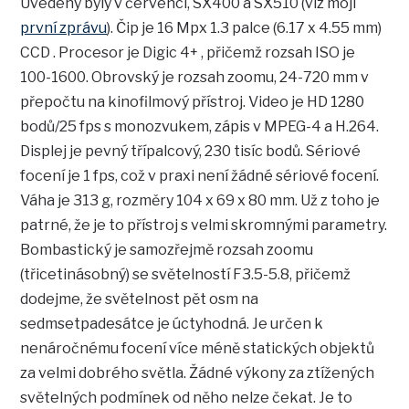
Uvedeny byly v červenci, SX400 a SX510 (viz moji
první zprávu
). Čip je 16 Mpx 1.3 palce (6.17 x 4.55 mm)
CCD . Procesor je Digic 4+ , přičemž rozsah ISO je
100-1600. Obrovský je rozsah zoomu, 24-720 mm v
přepočtu na kinofilmový přístroj. Video je HD 1280
bodů/25 fps s monozvukem, zápis v MPEG-4 a H.264.
Displej je pevný třípalcový, 230 tisíc bodů. Sériové
focení je 1 fps, což v praxi není žádné sériové focení.
Váha je 313 g, rozměry 104 x 69 x 80 mm. Už z toho je
patrné, že je to přístroj s velmi skromnými parametry.
Bombastický je samozřejmě rozsah zoomu
(třicetinásobný) se světelností F3.5-5.8, přičemž
dodejme, že světelnost pět osm na
sedmsetpadesátce je úctyhodná. Je určen k
nenáročnému focení více méně statických objektů
za velmi dobrého světla. Žádné výkony za ztížených
světelných podmínek od něho nelze čekat. Je to