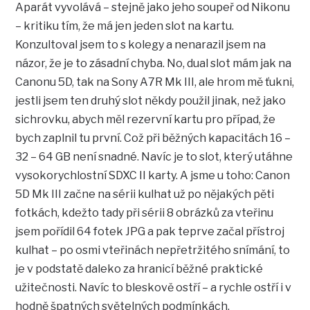
Aparát vyvolává – stejně jako jeho soupeř od Nikonu
– kritiku tím, že má jen jeden slot na kartu.
Konzultoval jsem to s kolegy a nenarazil jsem na
názor, že je to zásadní chyba. No, dual slot mám jak na
Canonu 5D, tak na Sony A7R Mk III, ale hrom mě ťukni,
jestli jsem ten druhý slot někdy použil jinak, než jako
sichrovku, abych měl rezervní kartu pro případ, že
bych zaplnil tu první. Což při běžných kapacitách 16 –
32 – 64 GB není snadné. Navíc je to slot, který utáhne
vysokorychlostní SDXC II karty. A jsme u toho: Canon
5D Mk III začne na sérii kulhat už po nějakých pěti
fotkách, kdežto tady při sérii 8 obrázků za vteřinu
jsem pořídil 64 fotek JPG a pak teprve začal přístroj
kulhat – po osmi vteřinách nepřetržitého snímání, to
je v podstatě daleko za hranicí běžné praktické
užitečnosti. Navíc to bleskově ostří – a rychle ostří i v
hodně špatných světelných podmínkách.