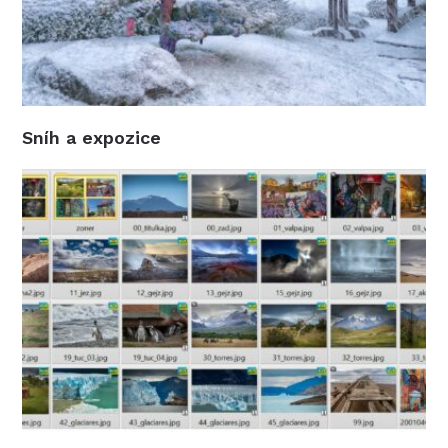
Sníh a expozice