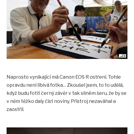
Naprosto vynikající má Canon EOS R ostření. Tohle
opravdu není líbivá fotka… Zkoušel jsem, to to udělá,
když budu fotit černý závěr v tak silném šeru, že by se
v něm těžko daly číst noviny. Přístroj nezaváhal a
zaostřil.