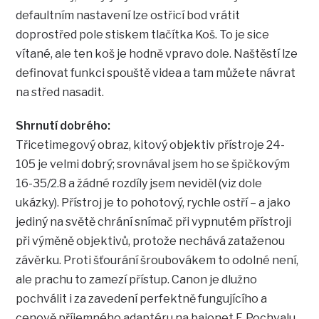
defaultním nastavení lze ostřicí bod vrátit
doprostřed pole stiskem tlačítka Koš. To je sice
vítané, ale ten koš je hodně vpravo dole. Naštěstí lze
definovat funkci spouště videa a tam můžete návrat
na střed nasadit.
Shrnutí dobrého:
Třicetimegový obraz, kitový objektiv přístroje 24-
105 je velmi dobrý; srovnával jsem ho se špičkovým
16-35/2.8 a žádné rozdíly jsem neviděl (viz dole
ukázky). Přístroj je to pohotový, rychle ostří – a jako
jediný na světě chrání snímač při vypnutém přístroji
při výměně objektivů, protože nechává zataženou
závěrku. Proti šťourání šroubovákem to odolné není,
ale prachu to zamezí přístup. Canon je dlužno
pochválit i za zavedení perfektně fungujícího a
cenově příjemného adaptéru na bajonet F. Pochvalu