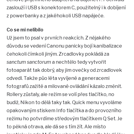
zaslouží i USB s konektorem C, použitelný i k dobíjení
z powerbanky a z jakéhokoli USB napáječe.
Co se mi nelíbilo
Už jsem to psal v prvních reakcích. Z nějakého
důvodu se vedení Canonu panicky bojí kanibalizace
čehokoli čímkoli jiným. Zrcadlovky pokládá za
sanctum sanctorum
a nechtělo tedy vytvořit
fotoaparát tak dobrý, aby jim ovečky od zrcadlovek
odvedl. Takže půo léta vyvíjené a generacemi
fotografů zažité a milované ovládání kázalo změnit.
Rollery zůstaly, ale režim se volí přes tlačítko, no
budiž, Nikon to dělá taky tak. Quick menu vyvoláme
opakovaným stiskem Info tlačítka a do provozního
režimu ho potvrdíme středovým tlačítkem Q Set. Je
to pěkná otrava, ale dá se s tím žít. Ale místo