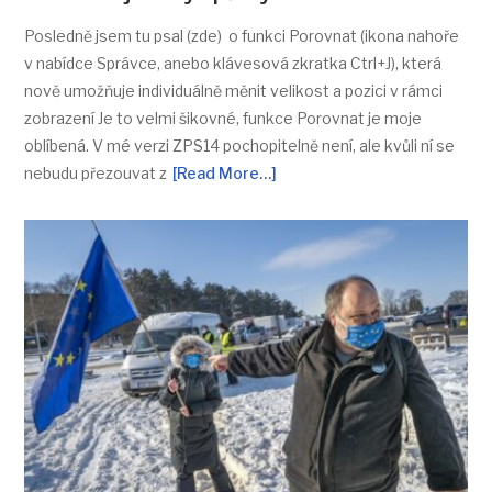
Posledně jsem tu psal (zde) o funkci Porovnat (ikona nahoře
v nabídce Správce, anebo klávesová zkratka Ctrl+J), která
nově umožňuje individuálně měnit velikost a pozici v rámci
zobrazení Je to velmi šikovné, funkce Porovnat je moje
oblíbená. V mé verzi ZPS14 pochopitelně není, ale kvůli ní se
nebudu přezouvat z
[Read More…]