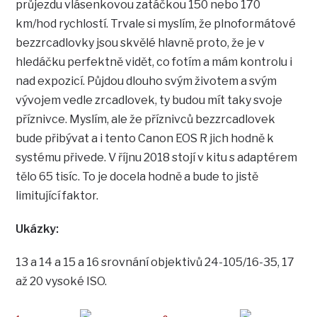
průjezdu vlásenkovou zatáčkou 150 nebo 170
km/hod rychlostí. Trvale si myslím, že plnoformátové
bezzrcadlovky jsou skvělé hlavně proto, že je v
hledáčku perfektně vidět, co fotím a mám kontrolu i
nad expozicí. Půjdou dlouho svým životem a svým
vývojem vedle zrcadlovek, ty budou mít taky svoje
příznivce. Myslím, ale že příznivců bezzrcadlovek
bude přibývat a i tento Canon EOS R jich hodně k
systému přivede. V říjnu 2018 stojí v kitu s adaptérem
tělo 65 tisíc. To je docela hodně a bude to jistě
limitující faktor.
Ukázky:
13 a 14 a 15 a 16 srovnání objektivů 24-105/16-35, 17
až 20 vysoké ISO.