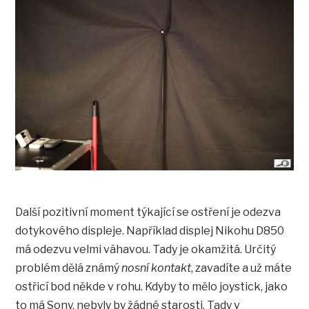
Další pozitivní moment týkající se ostření je odezva
dotykového displeje. Například displej Nikohu D850
má odezvu velmi váhavou. Tady je okamžitá. Určitý
problém dělá známý
nosní kontakt
, zavadíte a už máte
ostřicí bod někde v rohu. Kdyby to mělo joystick, jako
to má Sony, nebyly by žádné starosti. Tady v