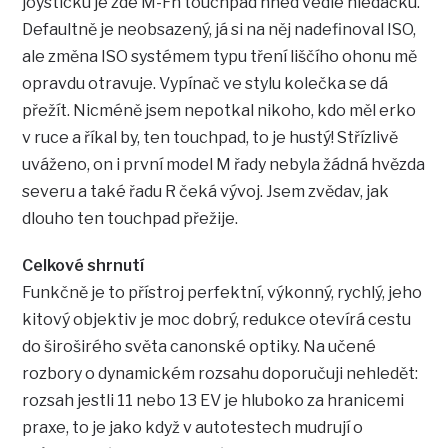
joysticku je zde M-Fn touchpad hned vedle hledáčku.
Defaultně je neobsazený, já si na něj nadefinoval ISO,
ale změna ISO systémem typu tření liščího ohonu mě
opravdu otravuje. Vypínač ve stylu kolečka se dá
přežít. Nicméně jsem nepotkal nikoho, kdo měl erko
v ruce a říkal by, ten touchpad, to je hustý! Střízlivě
uváženo, on i první model M řady nebyla žádná hvězda
severu a také řadu R čeká vývoj. Jsem zvědav, jak
dlouho ten touchpad přežije.
Celkové shrnutí
Funkčně je to přístroj perfektní, výkonný, rychlý, jeho
kitový objektiv je moc dobrý, redukce otevírá cestu
do široširého světa canonské optiky. Na učené
rozbory o dynamickém rozsahu doporučuji nehledět:
rozsah jestli 11 nebo 13 EV je hluboko za hranicemi
praxe, to je jako když v autotestech mudrují o