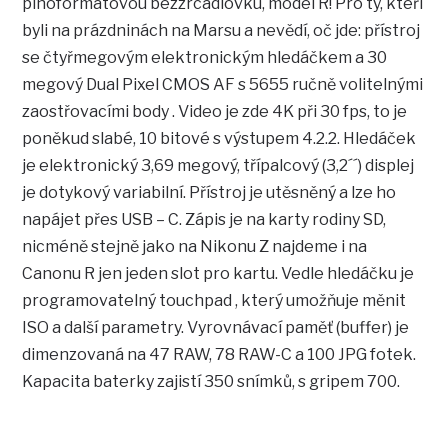
plnoformátovou bezzrcadlovku, model R! Pro ty, kteří
byli na prázdninách na Marsu a nevědí, oč jde: přístroj
se čtyřmegovým elektronickým hledáčkem a 30
megový Dual Pixel CMOS AF s 5655 ručně volitelnými
zaostřovacími body . Video je zde 4K při 30 fps, to je
poněkud slabé, 10 bitové s výstupem 4.2.2. Hledáček
je elektronický 3,69 megový, třípalcový (3,2´´) displej
je dotykový variabilní. Přístroj je utěsněný a lze ho
napájet přes USB – C. Zápis je na karty rodiny SD,
nicméně stejně jako na Nikonu Z najdeme i na
Canonu R jen jeden slot pro kartu. Vedle hledáčku je
programovatelný touchpad , který umožňuje měnit
ISO a další parametry. Vyrovnávací paměť (buffer) je
dimenzovaná na 47 RAW, 78 RAW-C a 100 JPG fotek.
Kapacita baterky zajistí 350 snímků, s gripem 700.