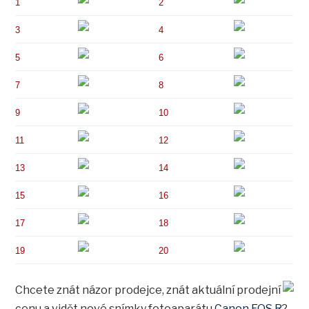
1
2
3
4
5
6
7
8
9
10
11
12
13
14
15
16
17
18
19
20
Chcete znát názor prodejce, znát aktuální prodejní
cenu a vidět nové snímky fotoaparátu
Canon EOS R
?