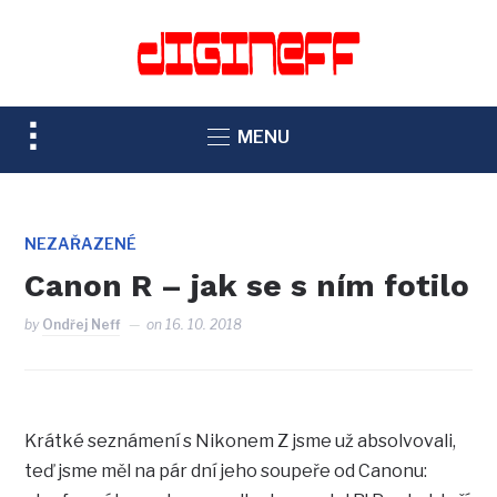
TOGGLE
MENU
SIDEBAR
&
NAVIGATION
NEZAŘAZENÉ
Canon R – jak se s ním fotilo
by
Ondřej Neff
on
16. 10. 2018
Krátké seznámení s Nikonem Z jsme už absolvovali,
teď jsme měl na pár dní jeho soupeře od Canonu: