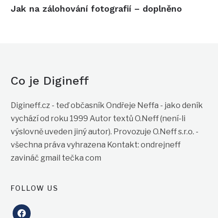
Jak na zálohování fotografií – doplněno
Co je Digineff
Digineff.cz - teď občasník Ondřeje Neffa - jako deník
vychází od roku 1999 Autor textů O.Neff (není-li
výslovně uveden jiný autor). Provozuje O.Neff s.r.o. -
všechna práva vyhrazena Kontakt: ondrejneff
zavináč gmail tečka com
FOLLOW US
facebook