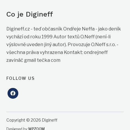
Co je Digineff
Digineff.cz - teď občasník Ondřeje Neffa - jako deník
vychází od roku 1999 Autor textů O.Neff (není-li
výslovně uveden jiný autor). Provozuje O.Neff s.r.o. -
všechna práva vyhrazena Kontakt: ondrejneff
zavináč gmail tečka com
FOLLOW US
facebook
Copyright © 2026 Digineff
Designed by
WPZOOM