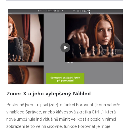
Zoner X a jeho vylepšený Náhled
Posledně jsem tu psal (zde) o funkci Porovnat (ikona nahoře
v nabídce Správce, anebo klávesová zkratka Ctrl+J), která
nově umožňuje individuálně měnit velikost a pozici v rámci
zobrazení Je to velmi šikovné, funkce Porovnat je moje