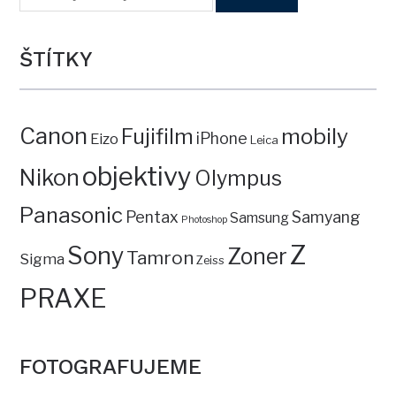
ŠTÍTKY
Canon
mobily
Fujifilm
iPhone
Eizo
Leica
objektivy
Nikon
Olympus
Panasonic
Pentax
Samyang
Samsung
Photoshop
Z
Sony
Zoner
Tamron
Sigma
Zeiss
PRAXE
FOTOGRAFUJEME