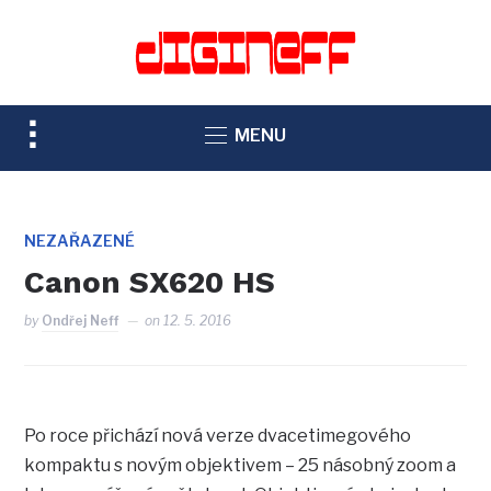
TOGGLE
MENU
SIDEBAR
&
NAVIGATION
NEZAŘAZENÉ
Canon SX620 HS
by
Ondřej Neff
on
12. 5. 2016
Po roce přichází nová verze dvacetimegového
kompaktu s novým objektivem – 25 násobný zoom a