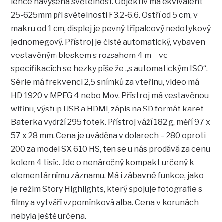
lehce navýšená světelnost. Objektiv má ekvivalent
25-625mm při světelnosti F3.2-6.6. Ostří od 5 cm, v
makru od 1 cm, displej je pevný třípalcový nedotykový
jednomegový. Přístroj je čistě automatický, vybaven
vestavěným bleskem s rozsahem 4 m – ve
specifikacích se hezky píše že „s automatickým ISO“.
Série má frekvenci 2,5 snímků za vteřinu, video má
HD 1920 v MPEG 4 nebo Mov. Přístroj má vestavěnou
wifinu, výstup USB a HDMI, zápis na SD formát karet.
Baterka vydrží 295 fotek. Přístroj váží 182 g, měří 97 x
57 x 28 mm. Cena je uváděna v dolarech – 280 oproti
200 za model SX 610 HS, ten se u nás prodává za cenu
kolem 4 tisíc. Jde o nenáročný kompakt určený k
elementárnímu záznamu. Má i zábavné funkce, jako
je režim Story Highlights, který spojuje fotografie s
filmy a vytváří vzpomínková alba. Cena v korunách
nebyla ještě určena.